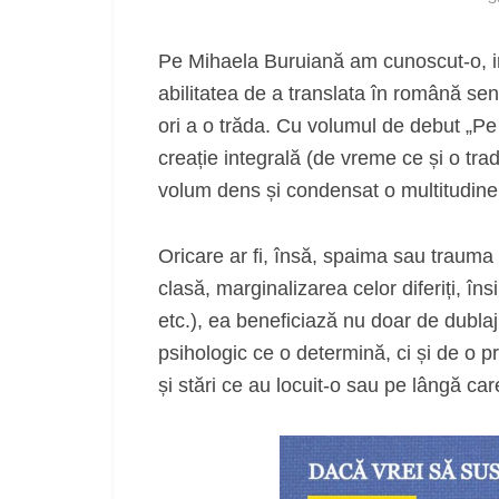
Pe Mihaela Buruiană am cunoscut-o, in
abilitatea de a translata în română sen
ori a o trăda. Cu volumul de debut „Pe 
creație integrală (de vreme ce și o tra
volum dens și condensat o multitudine 
Oricare ar fi, însă, spaima sau trauma
clasă, marginalizarea celor diferiți, î
etc.), ea beneficiază nu doar de dublajul 
psihologic ce o determină, ci și de o p
și stări ce au locuit-o sau pe lângă car