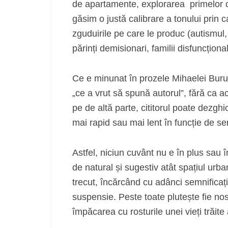
de apartamente, explorarea primelor cur
găsim o justă calibrare a tonului prin c
zguduirile pe care le produc (autismul, 
părinți demisionari, familii disfuncțional
Ce e minunat în prozele Mihaelei Buruia
„ce a vrut să spună autorul”, fără ca ac
pe de altă parte, cititorul poate dezgh
mai rapid sau mai lent în funcție de sens
Astfel, niciun cuvânt nu e în plus sau 
de natural și sugestiv atât spațiul urban
trecut, încărcând cu adânci semnificați
suspensie. Peste toate plutește fie nosta
împăcarea cu rosturile unei vieți trăit