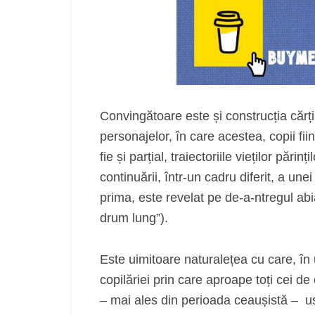
Convingătoare este și construcția cărți
personajelor, în care acestea, copii fiin
fie și parțial, traiectoriile vieților părin
continuării, într-un cadru diferit, a une
prima, este revelat pe de-a-ntregul ab
drum lung”).
Este uimitoare naturalețea cu care, în
copilăriei prin care aproape toți cei de
– mai ales din perioada ceaușistă – uș