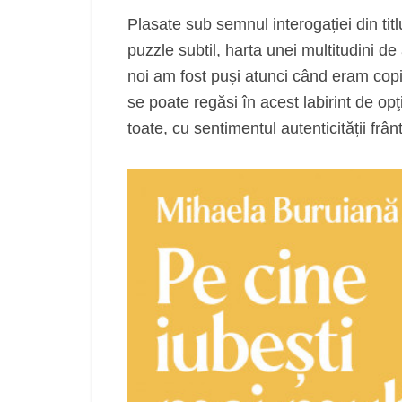
Plasate sub semnul interogației din tit
puzzle subtil, harta unei multitudini de 
noi am fost puși atunci când eram copii
se poate regăsi în acest labirint de op
toate, cu sentimentul autenticității frân