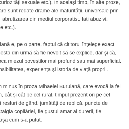
iozități sexuale etc.). În același timp, în alte proze,
are sunt redate drame ale maturității, universale prin
abrutizarea din mediul corporatist, tați abuzivi,
e etc.).
nă e, pe o parte, faptul că cititorul înțelege exact
esta din urmă să fie nevoit să se explice, dar şi că,
ioca miezul poveștilor mai profund sau mai superficial,
ibilitatea, experiența și istoria de viață proprii.
în minus în proza Mihaelei Buruiană, care evocă la fel
, cât și cât pe cel rural, timpul prezent ori pe cel
i resturi de gând, jumătăți de replică, puncte de
lgia copilăriei, fie gustul amar al durerii, fie
e așa cum s-a putut.