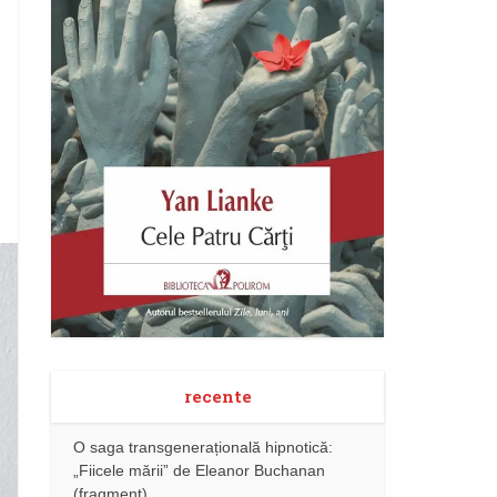
recente
O saga transgenerațională hipnotică:
„Fiicele mării” de Eleanor Buchanan
(fragment)