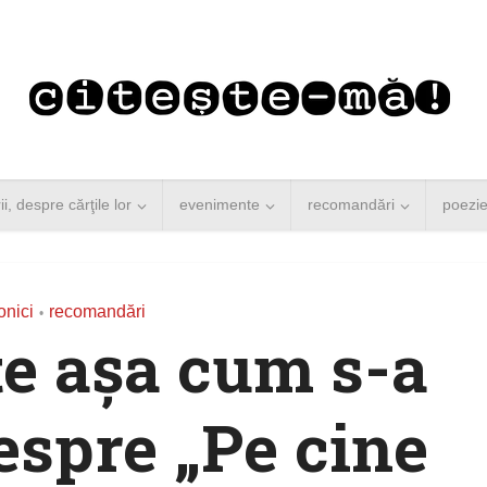
rii, despre cărţile lor
evenimente
recomandări
poezi
onici
recomandări
•
ite așa cum s-a
espre „Pe cine