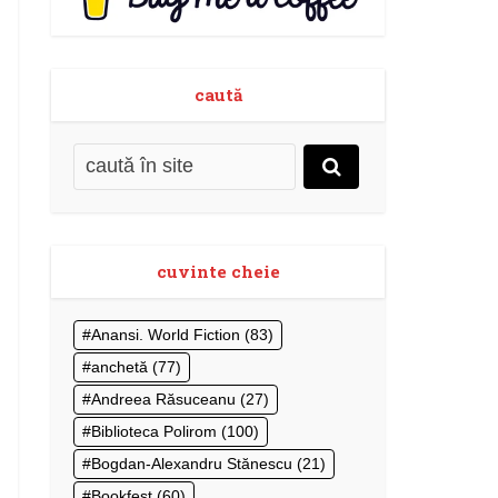
caută
cuvinte cheie
Anansi. World Fiction
(83)
anchetă
(77)
Andreea Răsuceanu
(27)
Biblioteca Polirom
(100)
Bogdan-Alexandru Stănescu
(21)
Bookfest
(60)