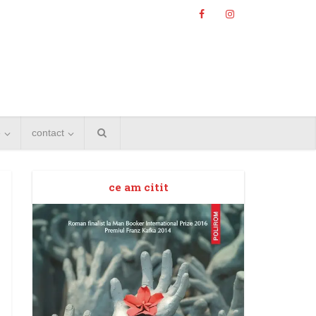
e
contact
ce am citit