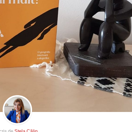
cris de
Stela Călin