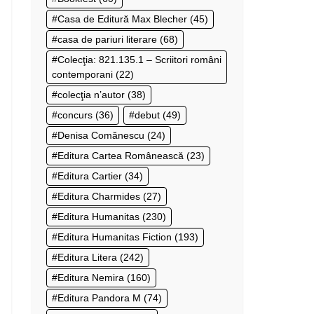
Casa de Editură Max Blecher
(45)
casa de pariuri literare
(68)
Colecţia: 821.135.1 – Scriitori români
contemporani
(22)
colecţia n’autor
(38)
concurs
(36)
debut
(49)
Denisa Comănescu
(24)
Editura Cartea Românească
(23)
Editura Cartier
(34)
Editura Charmides
(27)
Editura Humanitas
(230)
Editura Humanitas Fiction
(193)
Editura Litera
(242)
Editura Nemira
(160)
Editura Pandora M
(74)