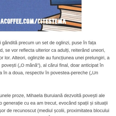
i gândită precum un set de oglinzi, puse în fața
d, se vor reflecta ulterior ca adulți, reiterând uneori,
ților lor. Alteori, oglinzile au funcțiunea unei prelungiri, a
i povești („O mână”), al cărui final, doar anticipat în
ia în a doua, respectiv în povestea-pereche („Un
 unele proze, Mihaela Buruiană dezvoltă povești ale
 o generație cu ea am trecut, evocând spații și situații
or de recunoscut (mediul școlii, proximitatea blocului