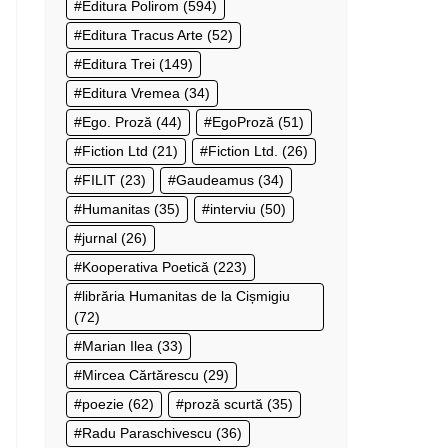
Editura Polirom
(594)
Editura Tracus Arte
(52)
Editura Trei
(149)
Editura Vremea
(34)
Ego. Proză
(44)
EgoProză
(51)
Fiction Ltd
(21)
Fiction Ltd.
(26)
FILIT
(23)
Gaudeamus
(34)
Humanitas
(35)
interviu
(50)
jurnal
(26)
Kooperativa Poetică
(223)
librăria Humanitas de la Cișmigiu
(72)
Marian Ilea
(33)
Mircea Cărtărescu
(29)
poezie
(62)
proză scurtă
(35)
Radu Paraschivescu
(36)