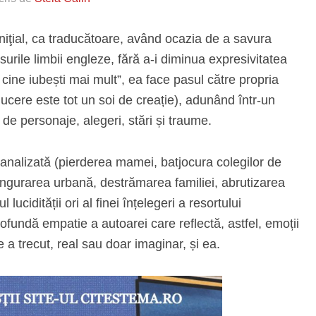
iţial, ca traducătoare, având ocazia de a savura
surile limbii engleze, fără a-i diminua expresivitatea
cine iubești mai mult”, ea face pasul către propria
ducere este tot un soi de creație), adunând într-un
de personaje, alegeri, stări și traume.
 analizată (pierderea mamei, batjocura colegilor de
nsingurarea urbană, destrămarea familiei, abrutizarea
lucidității ori al finei înțelegeri a resortului
rofundă empatie a autoarei care reflectă, astfel, emoții
e a trecut, real sau doar imaginar, și ea.