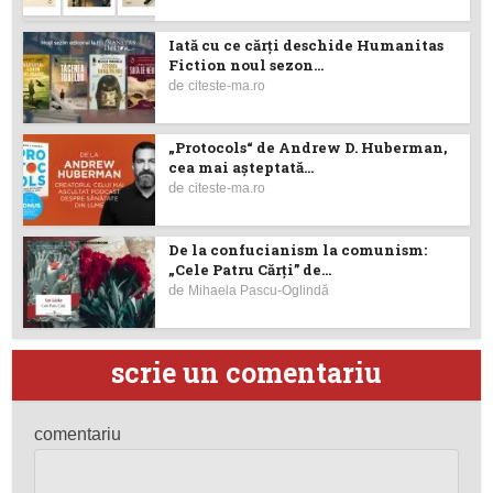
Iată cu ce cărţi deschide Humanitas
Fiction noul sezon...
de
citeste-ma.ro
„Protocols“ de Andrew D. Huberman,
cea mai așteptată...
de
citeste-ma.ro
De la confucianism la comunism:
„Cele Patru Cărți” de...
de
Mihaela Pascu-Oglindă
scrie un comentariu
comentariu