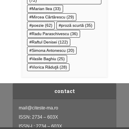
(72)
Marian Ilea
(33)
Mircea Cărtărescu
(29)
poezie
(62)
proză scurtă
(35)
Radu Paraschivescu
(36)
Raftul Denisei
(122)
Simona Antonescu
(20)
Vasile Baghiu
(25)
Viorica Răduţă
(28)
contact
mail@citeste-ma.ro
ISSN: 2734 – 603X
ISSN-L: 2734 – 603X