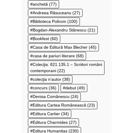
anchetă
(77)
Andreea Răsuceanu
(27)
Biblioteca Polirom
(100)
Bogdan-Alexandru Stănescu
(21)
Bookfest
(60)
Casa de Editură Max Blecher
(45)
casa de pariuri literare
(68)
Colecţia: 821.135.1 – Scriitori români
contemporani
(22)
colecţia n’autor
(38)
concurs
(36)
debut
(49)
Denisa Comănescu
(24)
Editura Cartea Românească
(23)
Editura Cartier
(34)
Editura Charmides
(27)
Editura Humanitas
(230)