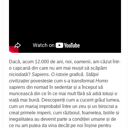
Dacă, acum 12.000 de ani, noi, oamenii, am căzut într-
o capcană din care nu am mai reușit să scăpăm
niciodată?
Sapiens. O istorie grafică. Stâlpii
civilizației
povestește cum s-a transformat
Homo
sapiens
din nomad în sedentar și a început să
muncească din ce în ce mai mult fără să aibă totuși o
viață mai bună. Descoperiți cum a cucerit grâul lumea,
cum un mariaj improbabil între un zeu și un birocrat a
creat primele imperii, cum războiul, foametea, bolile și
inegalitatea au devenit parte a condiției umane și de
ce nu am putea da vina decât pe noi înșine pentru