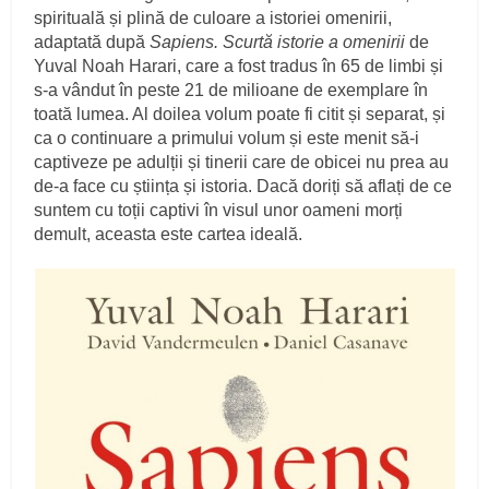
spirituală și plină de culoare a istoriei omenirii,
adaptată după
Sapiens. Scurtă istorie a omenirii
de
Yuval Noah Harari, care a fost tradus în 65 de limbi și
s-a vândut în peste 21 de milioane de exemplare în
toată lumea. Al doilea volum poate fi citit și separat, și
ca o continuare a primului volum și este menit să-i
captiveze pe adulții și tinerii care de obicei nu prea au
de-a face cu știința și istoria. Dacă doriți să aflați de ce
suntem cu toții captivi în visul unor oameni morți
demult, aceasta este cartea ideală.