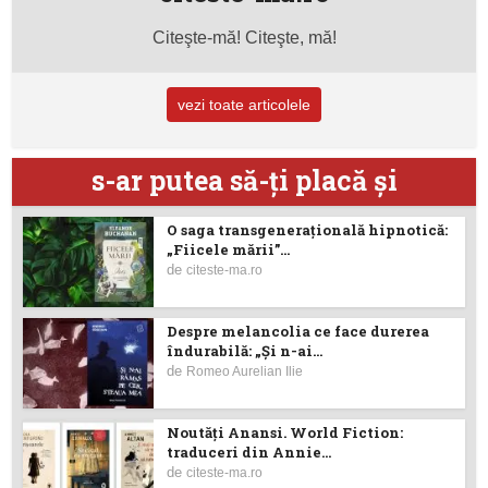
Citeşte-mă! Citeşte, mă!
vezi toate articolele
s-ar putea să-ţi placă şi
O saga transgenerațională hipnotică:
„Fiicele mării”...
de
citeste-ma.ro
Despre melancolia ce face durerea
îndurabilă: „Și n-ai...
de
Romeo Aurelian Ilie
Noutăţi Anansi. World Fiction:
traduceri din Annie...
de
citeste-ma.ro