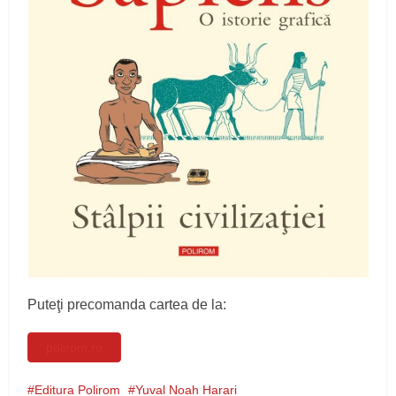
Puteţi precomanda cartea de la:
polirom.ro
Editura Polirom
Yuval Noah Harari