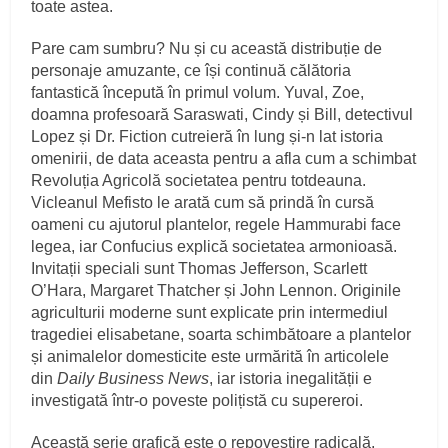
toate astea.
Pare cam sumbru? Nu și cu această distribuție de
personaje amuzante, ce își continuă călătoria
fantastică începută în primul volum. Yuval, Zoe,
doamna profesoară Saraswati, Cindy și Bill, detectivul
Lopez și Dr. Fiction cutreieră în lung și-n lat istoria
omenirii, de data aceasta pentru a afla cum a schimbat
Revoluția Agricolă societatea pentru totdeauna.
Vicleanul Mefisto le arată cum să prindă în cursă
oameni cu ajutorul plantelor, regele Hammurabi face
legea, iar Confucius explică societatea armonioasă.
Invitații speciali sunt Thomas Jefferson, Scarlett
O’Hara, Margaret Thatcher și John Lennon. Originile
agriculturii moderne sunt explicate prin intermediul
tragediei elisabetane, soarta schimbătoare a plantelor
și animalelor domesticite este urmărită în articolele
din
Daily Business News
, iar istoria inegalității e
investigată într-o poveste polițistă cu supereroi.
Această serie grafică este o repovestire radicală,