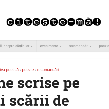
rii, despre cărţile lor
evenimente
recomandări
poezi
iva poetică
poezie
recomandări
•
•
e scrise pe
i scării de