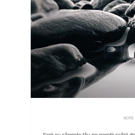
scris
Scrii cu sângele tău pe pereții scării d