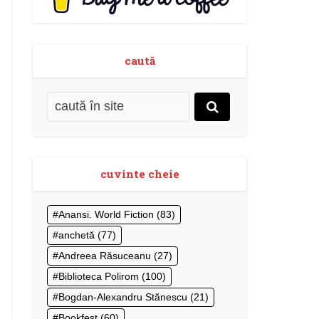
caută
cuvinte cheie
Anansi. World Fiction
(83)
anchetă
(77)
Andreea Răsuceanu
(27)
Biblioteca Polirom
(100)
Bogdan-Alexandru Stănescu
(21)
Bookfest
(60)