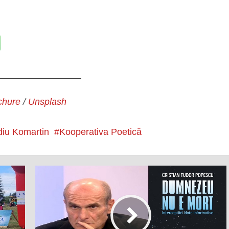
chure
/
Unsplash
diu Komartin
Kooperativa Poetică