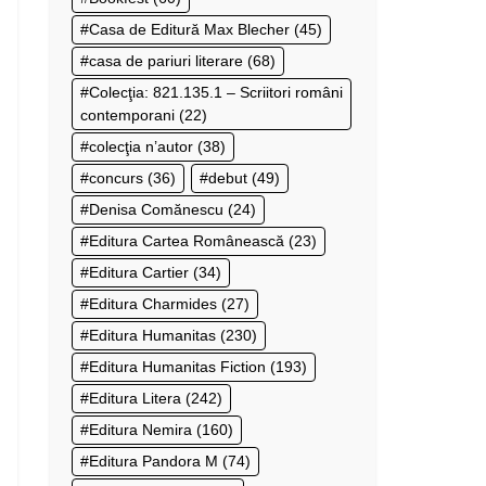
Casa de Editură Max Blecher
(45)
casa de pariuri literare
(68)
Colecţia: 821.135.1 – Scriitori români
contemporani
(22)
colecţia n’autor
(38)
concurs
(36)
debut
(49)
Denisa Comănescu
(24)
Editura Cartea Românească
(23)
Editura Cartier
(34)
Editura Charmides
(27)
Editura Humanitas
(230)
Editura Humanitas Fiction
(193)
Editura Litera
(242)
Editura Nemira
(160)
Editura Pandora M
(74)