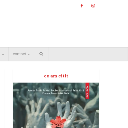
e
contact
ce am citit