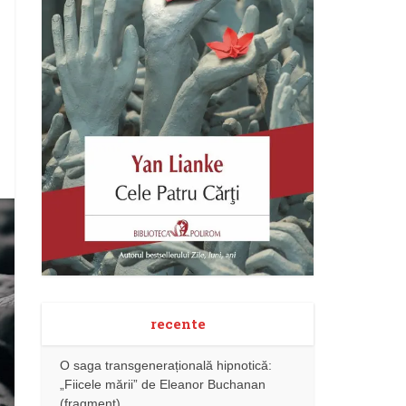
recente
O saga transgenerațională hipnotică:
„Fiicele mării” de Eleanor Buchanan
(fragment)