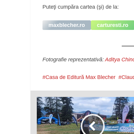
Puteţi cumpăra cartea (şi) de la:
maxblecher.ro
carturesti.ro
Fotografie reprezentativă:
Aditya Chin
Casa de Editură Max Blecher
Clau