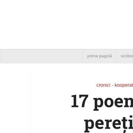
prima pagină
scriito
cronici
kooperat
•
17 poem
pereți