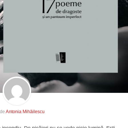
 de
Antonia Mihăilescu
e incendiu. De nicăieri nu se vede nicio lumină. Ești