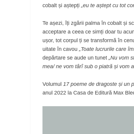
cobalt și aștepți
„eu te aștept cu tot c
Te așezi, îți zgârii palma în cobalt și
acceptare a ceea ce simți doar tu acum.
ușor, tot corpul ți se transformă în cenu
uitate în cavou
„Toate lucrurile care î
depărtare se aude un tunet
„Nu vom sfâ
mea/ ne vom târî sub o piatră și vom a
Volumul
17 poeme de dragoste și un 
anul 2022 la Casa de Editură Max Ble