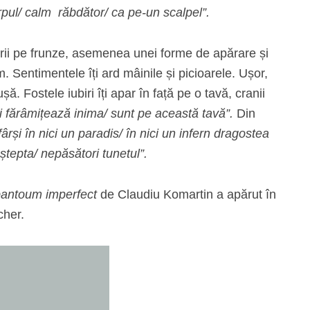
orpul/ calm răbdător/ ca pe-un scalpel”.
 scrii pe frunze, asemenea unei forme de apărare și
 Sentimentele îți ard mâinile și picioarele. Ușor,
șă. Fostele iubiri îți apar în față pe o tavă, cranii
mi fărâmițează inima/ sunt pe această tavă”.
Din
rși în nici un paradis/ în nici un infern dragostea
ștepta/ nepăsători tunetul”.
pantoum imperfect
de Claudiu Komartin a apărut în
cher.