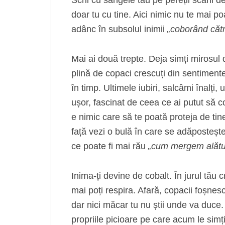
doar tu cu tine. Aici nimic nu te mai p
adânc în subsolul inimii
„coborând către
Mai ai două trepte. Deja simți mirosul d
plină de copaci crescuți din sentimentele 
în timp. Ultimele iubiri, salcâmi înalți, u
ușor, fascinat de ceea ce ai putut să c
e nimic care să te poată proteja de tine
față vezi o bulă în care se adăpostește u
ce poate fi mai rău
„cum mergem alături
Inima-ți devine de cobalt. În jurul tău
mai poți respira. Afară, copacii foșnesc
dar nici măcar tu nu știi unde va duce. 
propriile picioare pe care acum le simț