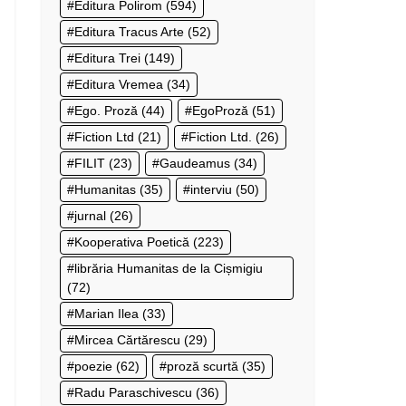
Editura Polirom
(594)
Editura Tracus Arte
(52)
Editura Trei
(149)
Editura Vremea
(34)
Ego. Proză
(44)
EgoProză
(51)
Fiction Ltd
(21)
Fiction Ltd.
(26)
FILIT
(23)
Gaudeamus
(34)
Humanitas
(35)
interviu
(50)
jurnal
(26)
Kooperativa Poetică
(223)
librăria Humanitas de la Cișmigiu
(72)
Marian Ilea
(33)
Mircea Cărtărescu
(29)
poezie
(62)
proză scurtă
(35)
Radu Paraschivescu
(36)