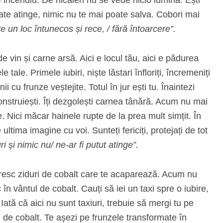
oate atinge, nimic nu te mai poate salva. Cobori mai
 un loc întunecos și rece, / fără întoarcere”.
e vin și carne arsă. Aici e locul tău, aici e pădurea
tale. Primele iubiri, niște lăstari înfloriți, încremeniți
nii cu frunze veștejite. Totul în jur ești tu. Înaintezi
onstruiești. Îți dezgolești carnea tânără. Acum nu mai
. Nici măcar hainele rupte de la prea mult simțit. În
ltima imagine cu voi. Sunteți fericiți, protejați de tot
 și nimic nu/ ne-ar fi putut atinge”.
 cresc ziduri de cobalt care te acaparează. Acum nu
 în vântul de cobalt. Cauți să iei un taxi spre o iubire,
Iată că aici nu sunt taxiuri, trebuie să mergi tu pe
i de cobalt. Te așezi pe frunzele transformate în