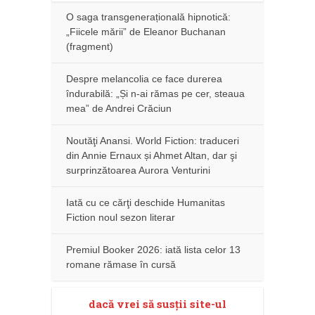
O saga transgenerațională hipnotică:
„Fiicele mării” de Eleanor Buchanan
(fragment)
Despre melancolia ce face durerea
îndurabilă: „Și n-ai rămas pe cer, steaua
mea” de Andrei Crăciun
Noutăţi Anansi. World Fiction: traduceri
din Annie Ernaux și Ahmet Altan, dar şi
surprinzătoarea Aurora Venturini
Iată cu ce cărţi deschide Humanitas
Fiction noul sezon literar
Premiul Booker 2026: iată lista celor 13
romane rămase în cursă
dacă vrei să susţii site-ul