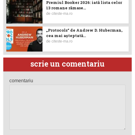
Premiul Booker 2026: iată lista celor
13 romane rămase...
de
citeste-ma.ro
„Protocols“ de Andrew D. Huberman,
cea mai așteptată...
de
citeste-ma.ro
scrie un comentariu
comentariu