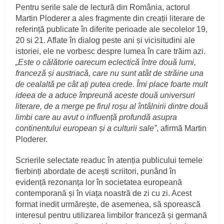
Pentru serile sale de lectură din România, actorul
Martin Ploderer a ales fragmente din creații literare de
referință publicate în diferite perioade ale secolelor 19,
20 si 21. Aflate în dialog peste ani și vicisitudini ale
istoriei, ele ne vorbesc despre lumea în care trăim azi.
„Este o călătorie oarecum eclectică între două lumi,
franceză și austriacă, care nu sunt atât de străine una
de cealaltă pe cât ați putea crede. Îmi place foarte mult
ideea de a aduce împreună aceste două universuri
literare, de a merge pe firul roșu al întâlnirii dintre două
limbi care au avut o influență profundă asupra
continentului european și a culturii sale”
, afirmă Martin
Ploderer.
Scrierile selectate readuc în atenția publicului temele
fierbinți abordate de acești scriitori, punând în
evidență rezonanța lor în societatea europeană
contemporană și în viața noastră de zi cu zi. Acest
format inedit urmărește, de asemenea, să sporească
interesul pentru utilizarea limbilor franceză și germană