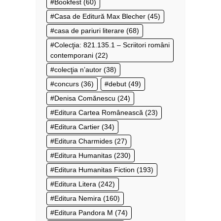
Bookfest
(60)
Casa de Editură Max Blecher
(45)
casa de pariuri literare
(68)
Colecţia: 821.135.1 – Scriitori români
contemporani
(22)
colecţia n’autor
(38)
concurs
(36)
debut
(49)
Denisa Comănescu
(24)
Editura Cartea Românească
(23)
Editura Cartier
(34)
Editura Charmides
(27)
Editura Humanitas
(230)
Editura Humanitas Fiction
(193)
Editura Litera
(242)
Editura Nemira
(160)
Editura Pandora M
(74)