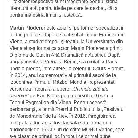
– textelor respective sunt importante pentru istoria
literaturii atât pentru ideile pe care le dezbat, cât și
pentru măiestria limbii și estetică.
Martin Ploderer
este actor și performer specializat în
lecturi publice. După ce a absolvit Liceul Francez din
Viena, a studiat dreptul și teatrul la Universitatea din
Viena și s-a format ca actor, Martin Ploderer a primit
Diploma de Stat în Artă Dramatică a Austriei. După
angajamente la Viena și Berlin, s-a mutat la Paris,
unde a predat, între altele, la celebrul ‚Cours Florent’.
În 2014, anul comemorativ al primului secol de la
izbucnirea Primului Război Mondial, a prezentat
versiunea integrală a operei
„Ultimele zile ale
omenirii”
de Karl Kraus pe parcursul a 16 seri la
Teatrul Pygmalion din Viena. Pentru această
performanță, a primit Premiul Publicului la „Festivalul
de Monodrame” de la Kiev. În 2016, înregistrarea
integrală a lucrării a fost lansată sub forma unui
audiobook de 16 CD-uri de către MONO-Verlag, care
s-a clasat pe primul loc în topul celor mai bune