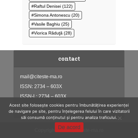
Raftul Denisei
(122)
Simona Antonescu
(20)
Vasile Baghiu
(25)
Viorica Răduţă
(28)
contact
mail@citeste-ma.ro
ISSN: 2734 – 603X
ISSN-L: 2734 – 603X
Acest site folosește cookies pentru îmbunătățirea experienței
citeste-ma.ro
de navigare pe site, pentru înțelegerea felului în care vizitatorii
săi consumă conținutul și pentru analiza traficului.
De acord
Copyright © 2026, citeste-ma.ro