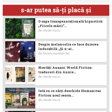
s-ar putea să-ţi placă şi
O saga transgenerațională hipnotică:
„Fiicele mării”...
de
citeste-ma.ro
Despre melancolia ce face durerea
îndurabilă: „Și n-ai...
de
Romeo Aurelian Ilie
Noutăţi Anansi. World Fiction:
traduceri din Annie...
de
citeste-ma.ro
Iată cu ce cărţi deschide Humanitas
Fiction noul sezon...
de
citeste-ma.ro