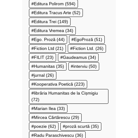
Editura Polirom
(594)
Editura Tracus Arte
(52)
Editura Trei
(149)
Editura Vremea
(34)
Ego. Proză
(44)
EgoProză
(51)
Fiction Ltd
(21)
Fiction Ltd.
(26)
FILIT
(23)
Gaudeamus
(34)
Humanitas
(35)
interviu
(50)
jurnal
(26)
Kooperativa Poetică
(223)
librăria Humanitas de la Cișmigiu
(72)
Marian Ilea
(33)
Mircea Cărtărescu
(29)
poezie
(62)
proză scurtă
(35)
Radu Paraschivescu
(36)