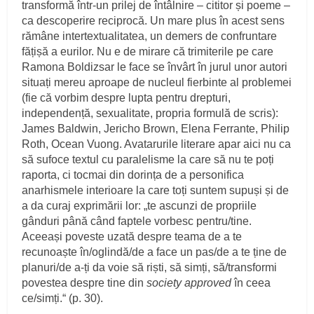
transformă într-un prilej de întâlnire – cititor și poeme –
ca descoperire reciprocă. Un mare plus în acest sens
rămâne intertextualitatea, un demers de confruntare
fățișă a eurilor. Nu e de mirare că trimiterile pe care
Ramona Boldizsar le face se învârt în jurul unor autori
situați mereu aproape de nucleul fierbinte al problemei
(fie că vorbim despre lupta pentru drepturi,
independență, sexualitate, propria formulă de scris):
James Baldwin, Jericho Brown, Elena Ferrante, Philip
Roth, Ocean Vuong. Avatarurile literare apar aici nu ca
să sufoce textul cu paralelisme la care să nu te poți
raporta, ci tocmai din dorința de a personifica
anarhismele interioare la care toți suntem supuși și de
a da curaj exprimării lor: „te ascunzi de propriile
gânduri până când faptele vorbesc pentru/tine.
Aceeași poveste uzată despre teama de a te
recunoaște în/oglindă/de a face un pas/de a te ține de
planuri/de a-ți da voie să riști, să simți, să/transformi
povestea despre tine din
society approved
în ceea
ce/simți.“ (p. 30).