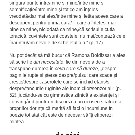
singura punte între/mine și mine/între mine și
semnificație/între mine și tot ce am înțeles
vreodată/dar mai ales/între mine și fetița aceea care a
descoperit pentru prima oară/ – care a înțeles, mai
bine ca mine, niciodată ca mine,/că scrisul e cutia
toracică, cuvintele sunt coastele, nu mai/contează ce e
înăuntru/am nevoie de scheletul ăla.“ (p. 17)
Nu pot decât să mă bucur că Ramona Boldizsar a ales
să scrie fie
din necesitate
, fie din nevoia de a
transpune durerea în
ceva care să dureze
, „despre
paginile rupte și șterse despre/pulsul care scade și
crește/despre caserolele care se închid etanș/și
despre/tancurile ruginite ale inamicilor/senzoriali“ (p.
52), jucându-se cu gimnastica zilnică a existenței și
convingând printr-un discurs ca un ricoșeu strălucit al
propriilor dorințe că merită să faci o incursiune în
poezie tot atât cât este de necesar să îți eliberezi
mintea.