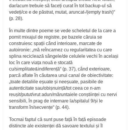
dar/acum trebuie să faceți curat în tot backup-ul să
vedeți/ce e de păstrat, mutat, aruncat-/(empty trash)“
(p. 28).
În multe dintre poeme se vede scheletul de la care a
pornit mixajul de registre, pe bazele căruia se
construiesc spații când interioare, marcate de
autoironie: „mă reîncarnez cu regularitatea cu care
splina reciclează sângele/de celulele vechi în același
loc în care viața nouă e stocată
cu/simplitate&indiferență“ (p. 37), când exterioare,
parcă aflate în căutarea unui canal de obiectivitate:
„toate detaliile eșuate și neeșuate, pasibile de
autenticitate sau/obișnuință/tot ceea ce n-am
reușit/putut/vrut adun/măruntaiele conștiinței cu nervi
sensibili, în prag de internare la/spitalul 9/și le
transform în/secvențe“ (p. 44).
Tocmai faptul că sunt puse față în față episoade
distincte ale existenței dă savoare textului și îl