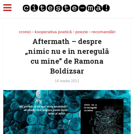
cronici
kooperativa poetică
poezie
recomandări
•
•
•
Aftermath – despre
„nimic nu e în neregulă
cu mine” de Ramona
Boldizsar
16 martie 2021