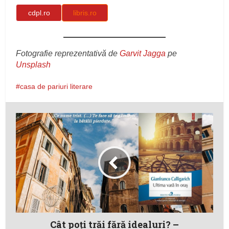
cdpl.ro
libris.ro
Fotografie reprezentativă de
Garvit Jagga
pe
Unsplash
casa de pariuri literare
Cât poţi trăi fără idealuri? –