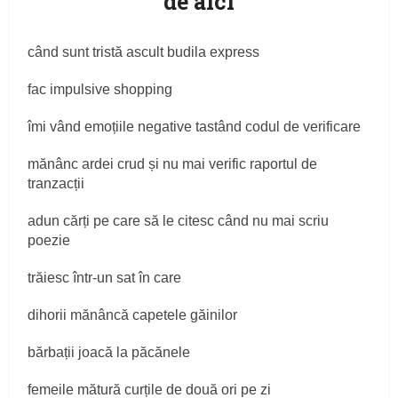
de aici
când sunt tristă ascult budila express
fac impulsive shopping
îmi vând emoțiile negative tastând codul de verificare
mănânc ardei crud și nu mai verific raportul de
tranzacții
adun cărți pe care să le citesc când nu mai scriu
poezie
trăiesc într-un sat în care
dihorii mănâncă capetele găinilor
bărbații joacă la păcănele
femeile mătură curțile de două ori pe zi