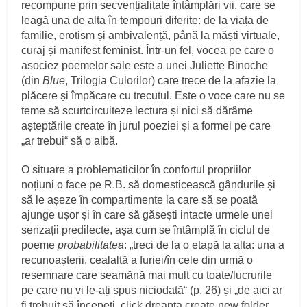
recompune prin secvențialitate întâmplări vii, care se
leagă una de alta în tempouri diferite: de la viața de
familie, erotism și ambivalență, până la măști virtuale,
curaj și manifest feminist. Într-un fel, vocea pe care o
asociez poemelor sale este a unei Juliette Binoche
(din
Blue
, Trilogia Culorilor) care trece de la afazie la
plăcere și împăcare cu trecutul. Este o voce care nu se
teme să scurtcircuiteze lectura și nici să dărâme
așteptările create în jurul poeziei și a formei pe care
„ar trebui“ să o aibă.
O situare a problematicilor în confortul propriilor
noțiuni o face pe R.B. să domesticească gândurile și
să le așeze în compartimente la care să se poată
ajunge ușor și în care să găsești intacte urmele unei
senzații predilecte, așa cum se întâmplă în ciclul de
poeme
probabilitatea
: „treci de la o etapă la alta: una a
recunoașterii, cealaltă a furiei/în cele din urmă o
resemnare care seamănă mai mult cu toate/lucrurile
pe care nu vi le-ați spus niciodată“ (p. 26) și „de aici ar
fi trebuit să începeți, click dreapta create new folder,