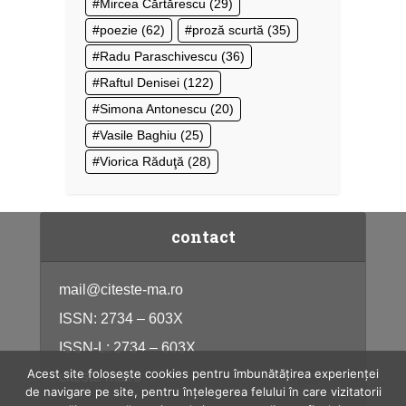
Mircea Cărtărescu
(29)
poezie
(62)
proză scurtă
(35)
Radu Paraschivescu
(36)
Raftul Denisei
(122)
Simona Antonescu
(20)
Vasile Baghiu
(25)
Viorica Răduţă
(28)
contact
mail@citeste-ma.ro
ISSN: 2734 – 603X
ISSN-L: 2734 – 603X
Acest site folosește cookies pentru îmbunătățirea experienței
citeste-ma.ro
de navigare pe site, pentru înțelegerea felului în care vizitatorii