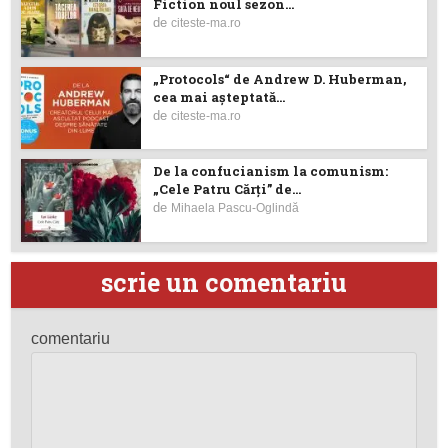
Fiction noul sezon...
de
citeste-ma.ro
„Protocols“ de Andrew D. Huberman,
cea mai așteptată...
de
citeste-ma.ro
De la confucianism la comunism:
„Cele Patru Cărți” de...
de
Mihaela Pascu-Oglindă
scrie un comentariu
comentariu