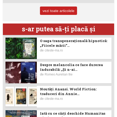
vezi toate articolele
s-ar putea să-ţi placă şi
O saga transgenerațională hipnotică:
„Fiicele mării”...
de
citeste-ma.ro
Despre melancolia ce face durerea
îndurabilă: „Și n-ai...
de
Romeo Aurelian Ilie
Noutăţi Anansi. World Fiction:
traduceri din Annie...
de
citeste-ma.ro
Iată cu ce cărţi deschide Humanitas