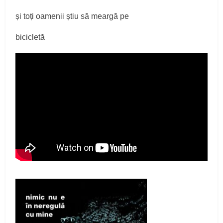
și toți oamenii știu să meargă pe
bicicletă