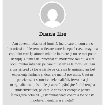
Diana Ilie
Am devenit redactor zi-lumină, lucru care oricum era o
bucurie și un blestem cu fiecare carte începută (vezi imaginea
copilului care își afundă mâinile în miere și nu se mai poate
dezlipi). Cititul ăsta, practicat cu moderație sau nu, a luat
locul multor întrebări pe care nu știam să le formulez. Am
ajuns să cred că toate cărțile pe care mi le amintesc au fost
experiențe
liminale
și doar ele merită povestite. Caut în
poezie exact scurtcircuitele realității, fervoarea și
marginalitatea, pulsiunile și acea
împărtășire în diferență
a
subiectivităților,
pe care le consider esențiale pentru
înțelegerea
celuilalt
. „
Literaturașiviața
contra a tot ce
este
împotriva literaturii și a vieții!“