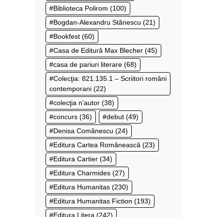
Biblioteca Polirom
(100)
Bogdan-Alexandru Stănescu
(21)
Bookfest
(60)
Casa de Editură Max Blecher
(45)
casa de pariuri literare
(68)
Colecţia: 821.135.1 – Scriitori români
contemporani
(22)
colecţia n’autor
(38)
concurs
(36)
debut
(49)
Denisa Comănescu
(24)
Editura Cartea Românească
(23)
Editura Cartier
(34)
Editura Charmides
(27)
Editura Humanitas
(230)
Editura Humanitas Fiction
(193)
Editura Litera
(242)