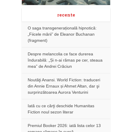
recente
O saga transgenerațională hipnotică:
„Fiicele mării” de Eleanor Buchanan
(fragment)
Despre melancolia ce face durerea
îndurabilă: „Și n-ai rămas pe cer, steaua
mea” de Andrei Crăciun
Noutăţi Anansi. World Fiction: traduceri
din Annie Ernaux și Ahmet Altan, dar şi
surprinzătoarea Aurora Venturini
Iată cu ce cărţi deschide Humanitas
Fiction noul sezon literar
Premiul Booker 2026: iată lista celor 13
romane rămase în cursă