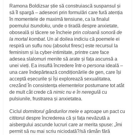
Ramona Boldizsar știe să construiască suspansul și
să îl spargă – adeseori prin formulări care fură atenția
în momentele de maximă tensiune, ca la finalul
poemului
tsundoku
, unde o tiradă despre anxietate,
oboseală și tăcere se încheie prin
coloană sonoră de
la mortal kombat
. Un al doilea indiciu că poemele ei
respiră un suflu nou (absolut firesc) este recursul la
feminism și la cyber-intimitate, printre care face
adesea slalomuri menite să arate și fața ascunsă a
unei vieți. Ea insuflă încredere într-o
persona
ideală –
una care îndepărtează condiționările de gen, care își
acceptă eșecurile și își explorează sexualitatea,
crezând în consistența elementelor postumane tot atât
de mult cât crede că
nimic nu e în neregulă
cu
pulsiunile, frustrarea și anxietatea.
Ciclul
dormitorul gândurilor mele
e aproape un pact cu
cititorul despre încrederea că și fața nevăzută a
aisbergului ascunde lucruri care ar merita spuse: „îmi
permit să nu mai scriu niciodată?/să rămân fără