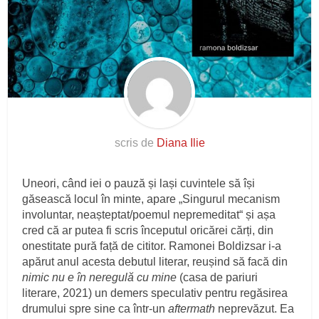
scris de
Diana Ilie
Uneori, când iei o pauză și lași cuvintele să își
găsească locul în minte, apare „Singurul mecanism
involuntar, neașteptat/poemul nepremeditat“ și așa
cred că ar putea fi scris începutul oricărei cărți, din
onestitate pură față de cititor. Ramonei Boldizsar i-a
apărut anul acesta debutul literar, reușind să facă din
nimic nu e în neregulă cu mine
(casa de pariuri
literare, 2021) un demers speculativ pentru regăsirea
drumului spre sine ca într-un
aftermath
neprevăzut. Ea