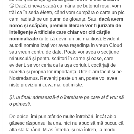
🙂 Dacă cineva scapă cu mâna pe butonul roșu, vom
trăi ca în seria
Metro
, când vom cumpăra o carte un pic
cam iradiată pe un pumn de gloanțe. Sau,
dacă avem
noroc și scăpăm, premiile literare vor fi jurizate de
Inteligențe Artificiale care chiar vor citi cărțile
nominalizate
(uite că devin un pic malițios). Evident,
autorii nominalizați vor avea reședința în vreun Cloud
sau vreun centru de date. Poate vor avea o secțiune
minusculă și pentru scriitori în carne și oase, care
evident, se vor certa ca la ușa cortului, cocârjați de
măreția și propria lor importanță. Uite c-am făcut și pe
Nostradamus. Reveniți peste un an, poate voi avea
niște previziuni ceva mai optimiste.
Și, la final:
adresează-ți o întrebare pe care ai fi vrut să
o primești.
De obicei îmi pun atât de multe întrebări, încât abia
găsesc răspunsul la una, nici nu apuc să mă bucur, că
alta stă la rând. M-aș întreba, și mă întreb, la modul