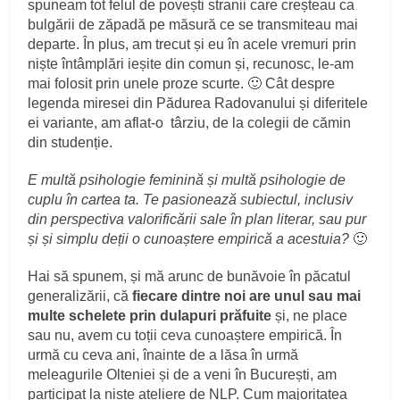
spuneam tot felul de povești stranii care creșteau ca
bulgării de zăpadă pe măsură ce se transmiteau mai
departe. În plus, am trecut și eu în acele vremuri prin
niște întâmplări ieșite din comun și, recunosc, le-am
mai folosit prin unele proze scurte. 🙂 Cât despre
legenda miresei din Pădurea Radovanului și diferitele
ei variante, am aflat-o târziu, de la colegii de cămin
din studenție.
E multă psihologie feminină și multă psihologie de
cuplu în cartea ta. Te pasionează subiectul, inclusiv
din perspectiva valorificării sale în plan literar, sau pur
și și simplu deții o cunoaștere empirică a acestuia?
🙂
Hai să spunem, și mă arunc de bunăvoie în păcatul
generalizării, că
fiecare dintre noi are unul sau mai
multe schelete prin dulapuri prăfuite
și, ne place
sau nu, avem cu toții ceva cunoaștere empirică. În
urmă cu ceva ani, înainte de a lăsa în urmă
meleagurile Olteniei și de a veni în București, am
participat la niște ateliere de NLP. Cum majoritatea