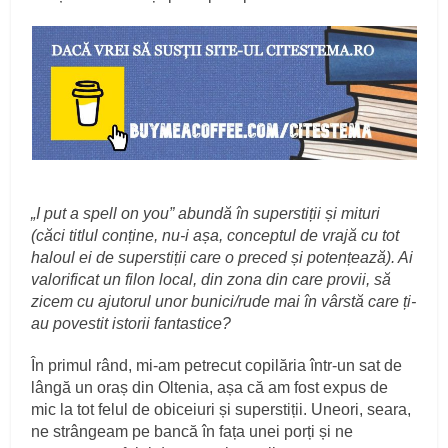
„I put a spell on you” abundă în superstiții și mituri
(căci titlul conține, nu-i așa, conceptul de vrajă cu tot
haloul ei de superstiții care o preced și potențează). Ai
valorificat un filon local, din zona din care provii, să
zicem cu ajutorul unor bunici/rude mai în vârstă care ți-
au povestit istorii fantastice?
În primul rând, mi-am petrecut copilăria într-un sat de
lângă un oraș din Oltenia, așa că am fost expus de
mic la tot felul de obiceiuri și superstiții. Uneori, seara,
ne strângeam pe bancă în fața unei porți și ne