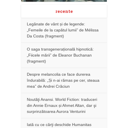
recente
Legănate de vânt și de legende:
„Femeile de la capătul lumii” de Mélissa
Da Costa (fragment)
O saga transgenerațională hipnotică:
„Fiicele mării” de Eleanor Buchanan
(fragment)
Despre melancolia ce face durerea
îndurabilă: „Și n-ai rămas pe cer, steaua
mea” de Andrei Crăciun
Noutăţi Anansi. World Fiction: traduceri
din Annie Ernaux și Ahmet Altan, dar şi
surprinzătoarea Aurora Venturini
Iată cu ce cărţi deschide Humanitas