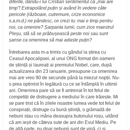
diferite, dându-i lui Cristian sentimentul că „mai are
timp”! Extrapolând puțin și având în vedere câte
pericole (războaie, cutremure, crize economice
s.a.m.d.) ne pândesc, ce crezi tu: mai e timp pentru
noi, ca omenire? Șarpanta lumii, cum zice maestrul
Pleșu, stă să se prăbușească peste noi sau sunt
șanse ca omenirea să mai adaste puțin?
Întrebarea asta m-a trimis cu gândul la știrea cu
Ceasul Apocalipsei, al unui ONG format din oameni
de știință și laureați ai premiului Nobel, care, după
actualizarea din 23 ianuarie, presupune ca omenirea
mai are vreo 90 de secunde până la miezul nopții. Nu-
s prea optimist în legătură cu ce se întâmplă în ultimii
ani. Omenirea pare să se fi antrenat în tot felul de
competiții de distrugere a mediului în care trăiește. Mi
se pare trist că în zilele noastre lumea vede tot felul de
conspirații, distruge cu bună știință, o grămadă de
nebuni stau cu mâna deasupra butonului roșu, uitând
că am ieșit de câteva sute de ani din Evul Mediu. Pe
de altă parte, nu doar nebunii sunt de vină, ci și