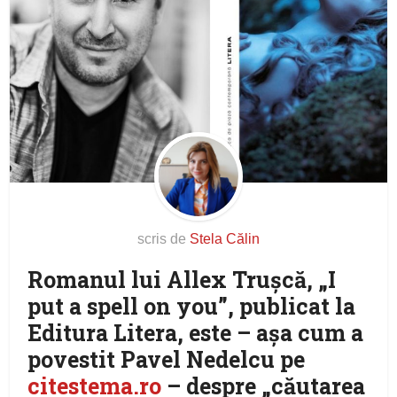
scris de
Stela Călin
Romanul lui Allex Truşcă, „I
put a spell on you”, publicat la
Editura Litera, este – aşa cum a
povestit Pavel Nedelcu pe
citestema.ro
– despre „căutarea