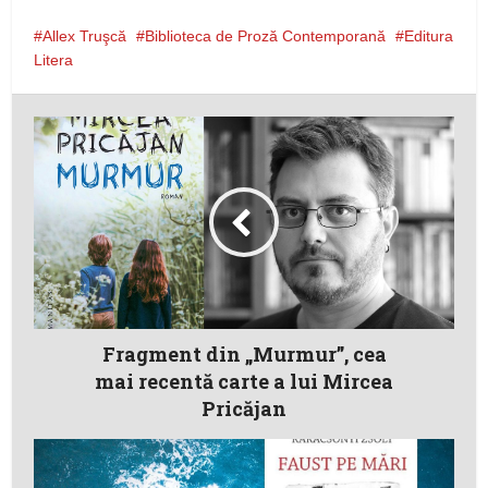
Allex Truşcă
Biblioteca de Proză Contemporană
Editura
Litera
Fragment din „Murmur”, cea
mai recentă carte a lui Mircea
Pricăjan