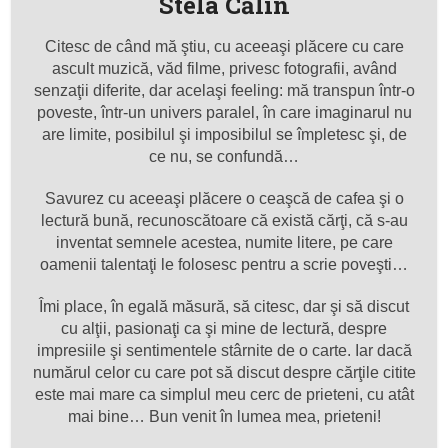
Stela Călin
Citesc de când mă ştiu, cu aceeaşi plăcere cu care
ascult muzică, văd filme, privesc fotografii, având
senzaţii diferite, dar acelaşi feeling: mă transpun într-o
poveste, într-un univers paralel, în care imaginarul nu
are limite, posibilul şi imposibilul se împletesc şi, de
ce nu, se confundă…
Savurez cu aceeaşi plăcere o ceaşcă de cafea şi o
lectură bună, recunoscătoare că există cărţi, că s-au
inventat semnele acestea, numite litere, pe care
oamenii talentaţi le folosesc pentru a scrie poveşti…
Îmi place, în egală măsură, să citesc, dar şi să discut
cu alţii, pasionaţi ca şi mine de lectură, despre
impresiile şi sentimentele stârnite de o carte. Iar dacă
numărul celor cu care pot să discut despre cărţile citite
este mai mare ca simplul meu cerc de prieteni, cu atât
mai bine… Bun venit în lumea mea, prieteni!