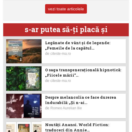
vezi toate articolele
s-ar putea să-ţi placă şi
Legănate de vânt și de legende:
„Femeile de la capătul...
de
citeste-ma.ro
O saga transgenerațională hipnotică:
„Fiicele mării”...
de
citeste-ma.ro
Despre melancolia ce face durerea
îndurabilă: „Și n-ai...
de
Romeo Aurelian Ilie
Noutăţi Anansi. World Fiction:
traduceri din Annie...