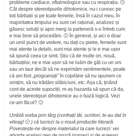
probleme cardiace, oftalmologice sau cu respirația. 🙂
Cât despre stereotipurile dihotomice, nu-i cunosc pe
toți bărbații și pe toate femeile, însă în cazul meu, în
majoritatea timpului eu sunt cel rațional, analizez și
găsesc soluții și apoi merg la parteneră s-o întreb cum
e mai bine să procedăm. 🙂 În general, și aici e doar
un umil punct de vedere, nu dați cu pietre, femeile sunt
mai atente la detalii, sunt mai atente și le e mai ușor
să spună ceea ce simt. Știu că de multe ori, nouă,
bărbaților, ne e mai ușor să ne luăm de gât cu un urs
sau un taur decât să ne exprimăm sentimentele, poate
că am fost „programați” în copilărie să nu spunem ce
simțim, să nu trădăm slăbiciuni, etc. Așa că, ținând
cont de aceste supoziții, m-aș hazarda să spun că da,
unele stereotipuri dihotomice au o bază logică. Vezi
ce-am făcut? 🙂
Umblă vorba prin târg (confrații tăi, scriitori, te-au dat în
vileag!
🙂
) că lucrezi la o nouă producție literară.
Povestește-ne despre materialul la care lucrezi: vei
aborda același gen de proză (roman) și de aceeași