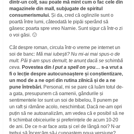
dintr-un colț, sau poate mă mint cum o fac cele din
magazinele din mall, subjugate de spiritul
consumerismului.
Și da, cred că oglinzile sunt o
poartă între lumi, câteodată le pipăi sperând să
găsesc poarta spre vreo Narnie. Sunt sigur că într-o zi
o voi găsi. 🙂
Cât despre roman, circula într-o vreme pe internet un
soi de banc:
Mă mai iubeşti? Nu mi-ai mai spus-o de
mult. Păi ți-am spus demult, te anunț dacă se schimbă
ceva.
Povestea din
I put a spell on you…
s-a vrut a
fi o lecție despre autocunoaștere și conștientizare,
un mod de a ne opri din rutina zilnică și de a ne
pune întrebări.
Personal, mi se pare că luăm totul de-
a gata, presupunem că oamenii, gândurile și
sentimentele lor sunt un soi de bibelou, îl punem pe
un raft și rămâne acolo, neschimbat. Dacă ne-am opri
puțin să ne autoanalizăm, am vedea că e posibil să ne
fi schimbat obiceiurile și preferințele de acum 10-20
de ani. De ce n-ar face asta și cel de lângă noi? N-ar
trebui să încercăm să-i cunoaștem noua versiune?