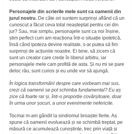
Personajele din scrierile mele sunt ca oamenii din
jurul nostru.
De câte ori suntem surprinși aflând că un
cunoscut a făcut ceva total neașteptat pentru cei din
jur? Sau, mai simplu, personajele sunt ca noi înșine,
știm perfect cum am reacționa într-o situație ipotetică,
însă când ipoteza devine realitate, s-ar putea să fim
surprinși de acțiunile noastre. Ei bine, să zicem că
sunt un creator care crede în liberul arbitru, iar
personajele mele cam profită de asta. Și nu mi se pare
deloc rău, sunt curios și eu unde vor să ajungă.
În logica transformării despre care vorbeam mai sus,
crezi că oamenii se pot schimba fundamental? Eu aș
zice că foarte rar și, într-o proporție covârșitoare, doar
în urma unor șocuri, a unor evenimente nefericite.
Tocmai m-am gândit la sindromul broaștei fierte. Aș
spune că oamenii evoluează și se schimbă treptat, pe
măsură ce acumulează cunoștințe, trec prin viață și