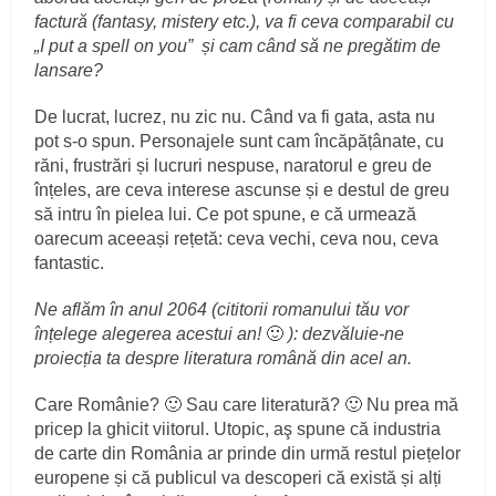
factură (fantasy, mistery etc.), va fi ceva comparabil cu
„I put a spell on you” și cam când să ne pregătim de
lansare?
De lucrat, lucrez, nu zic nu. Când va fi gata, asta nu
pot s-o spun. Personajele sunt cam încăpățânate, cu
răni, frustrări și lucruri nespuse, naratorul e greu de
înțeles, are ceva interese ascunse și e destul de greu
să intru în pielea lui. Ce pot spune, e că urmează
oarecum aceeași rețetă: ceva vechi, ceva nou, ceva
fantastic.
Ne aflăm în anul 2064 (cititorii romanului tău vor
înțelege alegerea acestui an!
🙂
):
dezvăluie-ne
proiecția ta despre literatura română din acel an.
Care Românie? 🙂 Sau care literatură? 🙂 Nu prea mă
pricep la ghicit viitorul. Utopic, aş spune că industria
de carte din România ar prinde din urmă restul piețelor
europene și că publicul va descoperi că există și alți