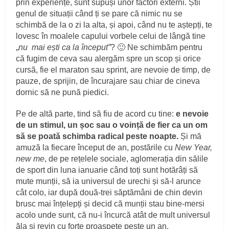
prin experiențe, sunt supuși unor factori externi. Știi
genul de situații când ți se pare că nimic nu se
schimbă de la o zi la alta, și apoi, când nu te aștepți, te
lovesc în moalele capului vorbele celui de lângă tine
„
nu mai ești ca la început”
? 🙂 Ne schimbăm pentru
că fugim de ceva sau alergăm spre un scop și orice
cursă, fie el maraton sau sprint, are nevoie de timp, de
pauze, de sprijin, de încurajare sau chiar de cineva
dornic să ne pună piedici.
Pe de altă parte, tind să fiu de acord cu tine:
e nevoie
de un stimul, un șoc sau o voință de fier ca un om
să se poată schimba radical peste noapte.
Și mă
amuză la fiecare început de an, postările cu
New Year,
new me
, de pe rețelele sociale, aglomerația din sălile
de sport din luna ianuarie când toți sunt hotărâți să
mute munții, să ia universul de urechi și să-l arunce
cât colo, iar după două-trei săptămâni de chin devin
brusc mai înțelepți și decid că munții stau bine-mersi
acolo unde sunt, că nu-i încurcă atât de mult universul
ăla și revin cu forțe proaspete peste un an.