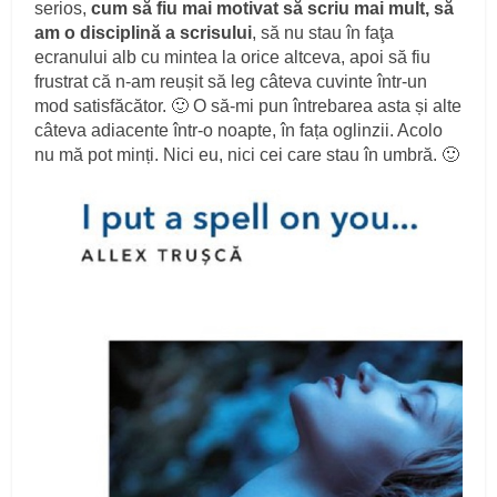
serios,
cum să fiu mai motivat să scriu mai mult, să
am o disciplină a scrisului
, să nu stau în faţa
ecranului alb cu mintea la orice altceva, apoi să fiu
frustrat că n-am reușit să leg câteva cuvinte într-un
mod satisfăcător. 🙂 O să-mi pun întrebarea asta și alte
câteva adiacente într-o noapte, în fața oglinzii. Acolo
nu mă pot minți. Nici eu, nici cei care stau în umbră. 🙂