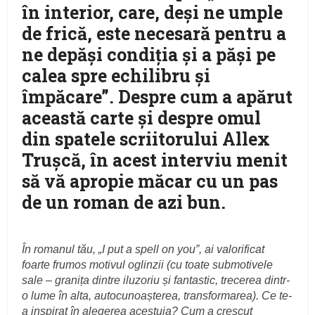
în interior, care, deşi ne umple
de frică, este necesară pentru a
ne depăși condiția și a păși pe
calea spre echilibru și
împăcare”. Despre cum a apărut
această carte şi despre omul
din spatele scriitorului Allex
Truşcă, în acest interviu menit
să vă apropie măcar cu un pas
de un roman de azi bun.
În romanul tău, „I put a spell on you”, ai valorificat
foarte frumos motivul oglinzii (cu toate submotivele
sale – granița dintre iluzoriu și fantastic, trecerea dintr-
o lume în alta, autocunoașterea, transformarea).
Ce te-
a inspirat în alegerea acestuia? Cum a crescut