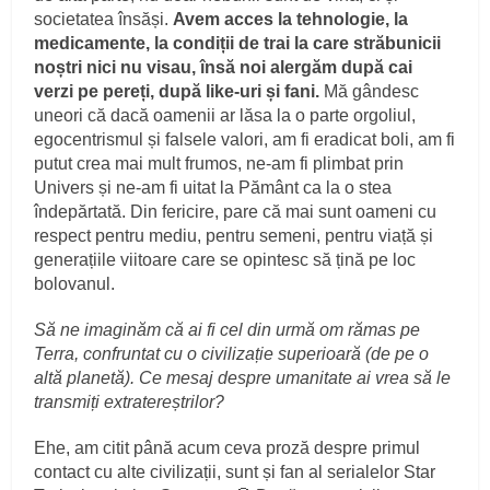
societatea însăși.
Avem acces la tehnologie, la
medicamente, la condiții de trai la care străbunicii
noștri nici nu visau, însă noi alergăm după cai
verzi pe pereți, după like-uri și fani.
Mă gândesc
uneori că dacă oamenii ar lăsa la o parte orgoliul,
egocentrismul și falsele valori, am fi eradicat boli, am fi
putut crea mai mult frumos, ne-am fi plimbat prin
Univers și ne-am fi uitat la Pământ ca la o stea
îndepărtată. Din fericire, pare că mai sunt oameni cu
respect pentru mediu, pentru semeni, pentru viață și
generațiile viitoare care se opintesc să țină pe loc
bolovanul.
Să ne imaginăm că ai fi cel din urmă om rămas pe
Terra, confruntat cu o civilizație superioară (de pe o
altă planetă). Ce mesaj despre umanitate ai vrea să le
transmiți extratereștrilor?
Ehe, am citit până acum ceva proză despre primul
contact cu alte civilizații, sunt și fan al serialelor Star