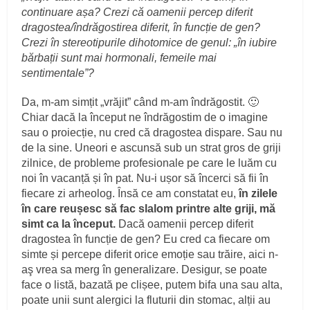
continuare așa? Crezi că oamenii percep diferit
dragostea/îndrăgostirea diferit, în funcție de gen?
Crezi în stereotipurile dihotomice de genul: „în iubire
bărbații sunt mai hormonali, femeile mai
sentimentale”?
Da, m-am simțit „vrăjit” când m-am îndrăgostit. 🙂
Chiar dacă la început ne îndrăgostim de o imagine
sau o proiecție, nu cred că dragostea dispare. Sau nu
de la sine. Uneori e ascunsă sub un strat gros de griji
zilnice, de probleme profesionale pe care le luăm cu
noi în vacanță și în pat. Nu-i ușor să încerci să fii în
fiecare zi arheolog. Însă ce am constatat eu,
în zilele
în care reușesc să fac slalom printre alte griji, mă
simt ca la început.
Dacă oamenii percep diferit
dragostea în funcție de gen? Eu cred ca fiecare om
simte și percepe diferit orice emoție sau trăire, aici n-
aş vrea sa merg în generalizare. Desigur, se poate
face o listă, bazată pe clișee, putem bifa una sau alta,
poate unii sunt alergici la fluturii din stomac, alții au