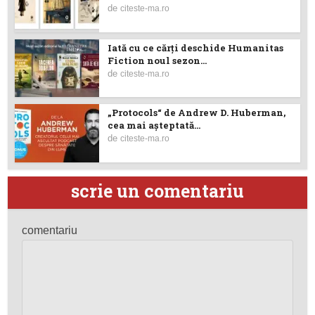
de
citeste-ma.ro
Iată cu ce cărţi deschide Humanitas
Fiction noul sezon...
de
citeste-ma.ro
„Protocols“ de Andrew D. Huberman,
cea mai așteptată...
de
citeste-ma.ro
scrie un comentariu
comentariu