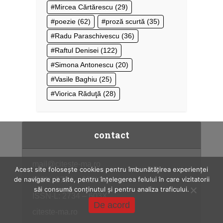
Mircea Cărtărescu
(29)
poezie
(62)
proză scurtă
(35)
Radu Paraschivescu
(36)
Raftul Denisei
(122)
Simona Antonescu
(20)
Vasile Baghiu
(25)
Viorica Răduţă
(28)
contact
mail@citeste-ma.ro
Acest site folosește cookies pentru îmbunătățirea experienței
de navigare pe site, pentru înțelegerea felului în care vizitatorii
ISSN: 2734 – 603X
săi consumă conținutul și pentru analiza traficului.
ISSN-L: 2734 – 603X
De acord
citeste-ma.ro