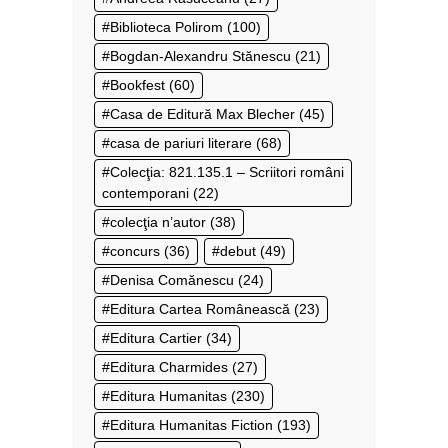
Biblioteca Polirom
(100)
Bogdan-Alexandru Stănescu
(21)
Bookfest
(60)
Casa de Editură Max Blecher
(45)
casa de pariuri literare
(68)
Colecţia: 821.135.1 – Scriitori români
contemporani
(22)
colecţia n’autor
(38)
concurs
(36)
debut
(49)
Denisa Comănescu
(24)
Editura Cartea Românească
(23)
Editura Cartier
(34)
Editura Charmides
(27)
Editura Humanitas
(230)
Editura Humanitas Fiction
(193)