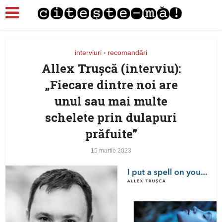
interviuri
recomandări
•
Allex Trușcă (interviu):
„Fiecare dintre noi are
unul sau mai multe
schelete prin dulapuri
prăfuite”
15 martie 2023