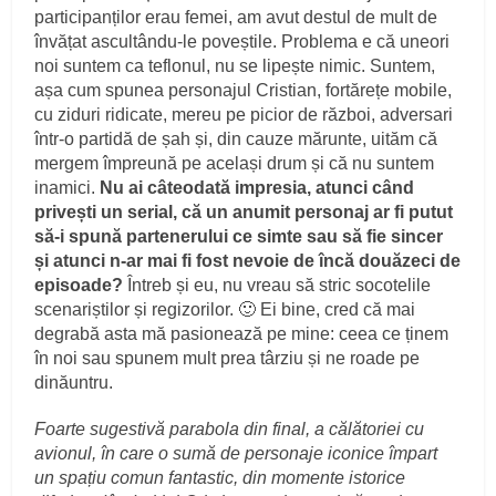
participanților erau femei, am avut destul de mult de
învățat ascultându-le poveștile. Problema e că uneori
noi suntem ca teflonul, nu se lipește nimic. Suntem,
așa cum spunea personajul Cristian, fortărețe mobile,
cu ziduri ridicate, mereu pe picior de război, adversari
într-o partidă de șah și, din cauze mărunte, uităm că
mergem împreună pe același drum și că nu suntem
inamici.
Nu ai câteodată impresia, atunci când
privești un serial, că un anumit personaj ar fi putut
să-i spună partenerului ce simte sau să fie sincer
și atunci n-ar mai fi fost nevoie de încă douăzeci de
episoade?
Întreb și eu, nu vreau să stric socotelile
scenariștilor și regizorilor. 🙂 Ei bine, cred că mai
degrabă asta mă pasionează pe mine: ceea ce ținem
în noi sau spunem mult prea târziu și ne roade pe
dinăuntru.
Foarte sugestivă parabola din final, a călătoriei cu
avionul, în care o sumă de personaje iconice împart
un spațiu comun fantastic, din momente istorice