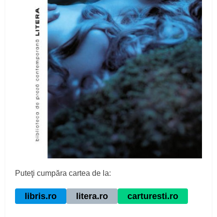
Puteţi cumpăra cartea de la:
libris.ro
litera.ro
carturesti.ro