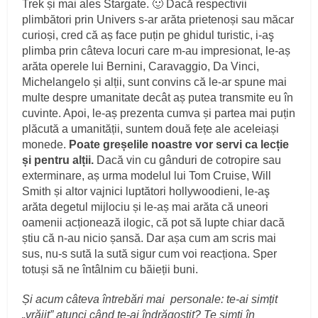
Trek și mai ales Stargate. 🙂 Dacă respectivii
plimbători prin Univers s-ar arăta prietenoși sau măcar
curioși, cred că aș face puțin pe ghidul turistic, i-aş
plimba prin câteva locuri care m-au impresionat, le-aș
arăta operele lui Bernini, Caravaggio, Da Vinci,
Michelangelo și alții, sunt convins că le-ar spune mai
multe despre umanitate decât aș putea transmite eu în
cuvinte. Apoi, le-aș prezenta cumva și partea mai puțin
plăcută a umanității, suntem două fețe ale aceleiași
monede.
Poate greșelile noastre vor servi ca lecție
și pentru alții.
Dacă vin cu gânduri de cotropire sau
exterminare, aș urma modelul lui Tom Cruise, Will
Smith și altor vajnici luptători hollywoodieni, le-aş
arăta degetul mijlociu și le-aș mai arăta că uneori
oamenii acționează ilogic, că pot să lupte chiar dacă
știu că n-au nicio șansă. Dar așa cum am scris mai
sus, nu-s sută la sută sigur cum voi reacționa. Sper
totuși să ne întâlnim cu băieții buni.
Și acum câteva întrebări mai personale:
te-ai simțit
„vrăjit” atunci când te-ai îndrăgostit? Te simți în