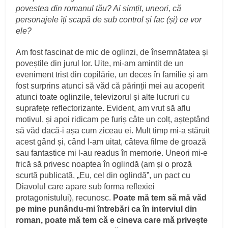
povestea din romanul tău? Ai simțit, uneori, că
personajele îți scapă de sub control și fac (și) ce vor
ele?
Am fost fascinat de mic de oglinzi, de însemnătatea și
poveștile din jurul lor. Uite, mi-am amintit de un
eveniment trist din copilărie, un deces în familie și am
fost surprins atunci să văd că părinții mei au acoperit
atunci toate oglinzile, televizorul și alte lucruri cu
suprafețe reflectorizante. Evident, am vrut să aflu
motivul, și apoi ridicam pe furiș câte un colț, așteptând
să văd dacă-i așa cum ziceau ei. Mult timp mi-a stăruit
acest gând și, când l-am uitat, câteva filme de groază
sau fantastice mi l-au readus în memorie. Uneori mi-e
frică să privesc noaptea în oglindă (am și o proză
scurtă publicată, „Eu, cel din oglindă”, un pact cu
Diavolul care apare sub forma reflexiei
protagonistului), recunosc.
Poate mă tem să mă văd
pe mine punându-mi întrebări ca în interviul din
roman, poate mă tem că e cineva care mă privește