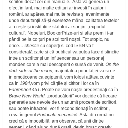
scriitori decât cei din manuale. Asta va genera un
efect în lanț, mai multe edituri ar investi în autorii
români, ar apărea mai multe reviste și evenimente
unde debutanții să-și exerseze mâna, calitatea textelor
ar crește și instituțiile statului ar sprijini „exportul
cultural”. Nobeluri, BookerPrize-uri și alte premii i-ar
pândi pe la colțuri pe scriitorii noștri. Tot utopic, nu
orice…
chestie
cu coperți si cod ISBN va fi
considerată carte și că publicul va putea face distincție
între un scriitor și un influencer sau un personaj
monden care a mai descoperit o sursă de venit.
On the
dark side of the moon,
majoritatea populației va scrie
în emoticoane ca egiptenii, vom folosi atâtea cuvinte
ca în
1984
,vom privi cărțile și cititorii lor ca în
Fahrenheit 451
. Poate ne vom naște predestinaţi ca în
Brave New World,
„producătorii” vor decide că fiecare
generație are nevoie de un anumit procent de scriitori,
sau poate infractorii vor fi reconditionaţi în scriitori,
ceva în genul
Portocala mecanică
. Asta din urmă nu
cred că e imposibilă, am observat că unii dintre
semeni, când ajung după gratii, devin brusc creativi.