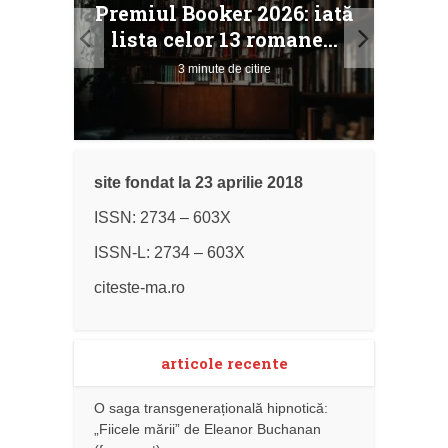
Premiul Booker 2026: iată
ile
Buc
lista celor 13 romane...
3 minute de citire
site fondat la 23 aprilie 2018
ISSN: 2734 – 603X
ISSN-L: 2734 – 603X
citeste-ma.ro
articole recente
O saga transgenerațională hipnotică:
„Fiicele mării” de Eleanor Buchanan