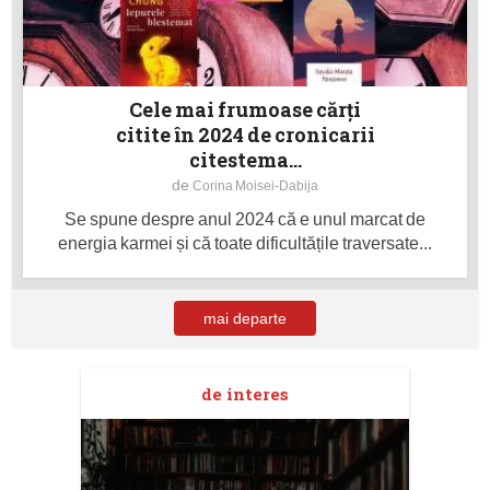
Cele mai frumoase cărți
citite în 2024 de cronicarii
citestema...
de
Corina Moisei-Dabija
Se spune despre anul 2024 că e unul marcat de
energia karmei și că toate dificultățile traversate...
mai departe
de interes
taj
Ang