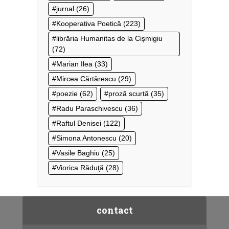
jurnal
(26)
Kooperativa Poetică
(223)
librăria Humanitas de la Cișmigiu
(72)
Marian Ilea
(33)
Mircea Cărtărescu
(29)
poezie
(62)
proză scurtă
(35)
Radu Paraschivescu
(36)
Raftul Denisei
(122)
Simona Antonescu
(20)
Vasile Baghiu
(25)
Viorica Răduţă
(28)
contact