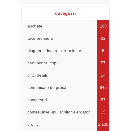
categorii
anchete
109
avanpremiere
92
bloggerii, despre site-urile lor
5
cărţi pentru copii
57
cinci detalii
14
comunicate de presă
645
concursuri
57
confesiunile unui scriitor alergător
19
cronici
1.135