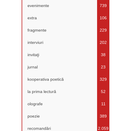
evenimente
739
extra
106
fragmente
229
interviuri
202
invitaţi
38
jurnal
23
kooperativa poetică
329
la prima lectură
52
olografe
11
poezie
389
recomandări
2.059