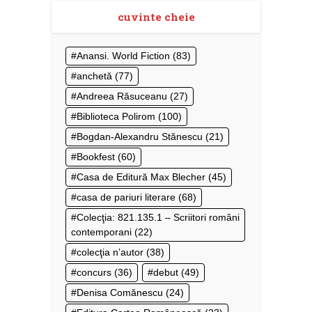
cuvinte cheie
Anansi. World Fiction
(83)
anchetă
(77)
Andreea Răsuceanu
(27)
Biblioteca Polirom
(100)
Bogdan-Alexandru Stănescu
(21)
Bookfest
(60)
Casa de Editură Max Blecher
(45)
casa de pariuri literare
(68)
Colecţia: 821.135.1 – Scriitori români
contemporani
(22)
colecţia n’autor
(38)
concurs
(36)
debut
(49)
Denisa Comănescu
(24)