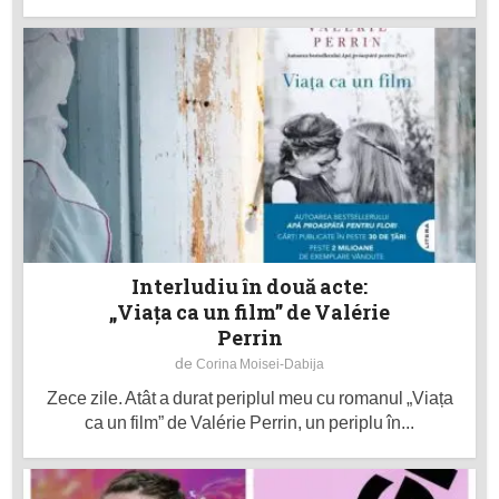
Interludiu în două acte:
„Viața ca un film” de Valérie
Perrin
de
Corina Moisei-Dabija
Zece zile. Atât a durat periplul meu cu romanul „Viața
ca un film” de Valérie Perrin, un periplu în...