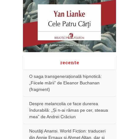
recente
O saga transgenerațională hipnotică:
„Fiicele mării” de Eleanor Buchanan
(fragment)
Despre melancolia ce face durerea
îndurabilă: „Și n-ai rămas pe cer, steaua
mea” de Andrei Crăciun
Noutăţi Anansi. World Fiction: traduceri
din Annie Ernaux și Ahmet Altan, dar şi