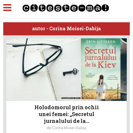
autor - Corina Moisei-Dabija
Holodomorul prin ochii
unei femei: „Secretul
jurnalului de la...
de
Corina Moisei-Dabija