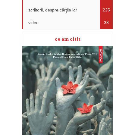
scriitorii, despre cărţile lor
225
video
38
ce am citit