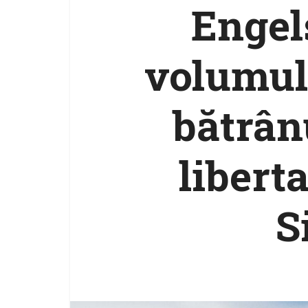
Engel
volumul 
bătrân
libert
S