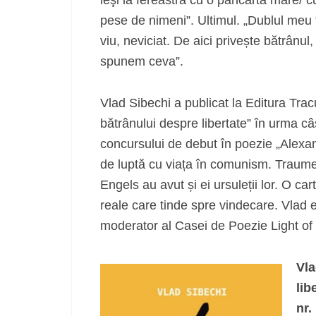
pese de nimeni”. Ultimul. „Dublul meu 
viu, neviciat. De aici privește bătrânul
spunem ceva”.
Vlad Sibechi a publicat la Editura Trac
bătrânului despre libertate” în urma câș
concursului de debut în poezie „Alexan
de luptă cu viața în comunism. Traume
Engels au avut și ei ursuleții lor. O c
reale care tinde spre vindecare. Vlad e
moderator al Casei de Poezie Light of 
Vla
lib
nr.