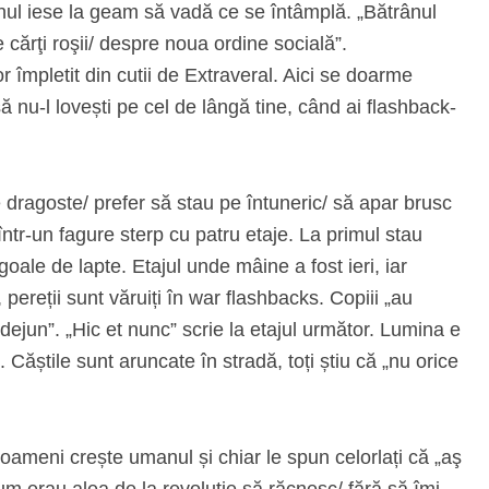
ânul iese la geam să vadă ce se întâmplă. „Bătrânul
e cărţi roşii/ despre noua ordine socială”.
împletit din cutii de Extraveral. Aici se doarme
ă nu-l lovești pe cel de lângă tine, când ai flashback-
e dragoste/ prefer să stau pe întuneric/ să apar brusc
 într-un fagure sterp cu patru etaje. La primul stau
e goale de lapte. Etajul unde mâine a fost ieri, iar
 pereții sunt văruiți în war flashbacks. Copiii „au
dejun”. „Hic et nunc” scrie la etajul următor. Lumina e
Căștile sunt aruncate în stradă, toți știu că „nu orice
n oameni crește umanul și chiar le spun celorlați că „aş
um erau alea de la revoluţie să răcnesc/ fără să îmi