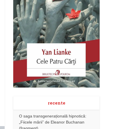
recente
O saga transgenerațională hipnotică:
„Fiicele mării” de Eleanor Buchanan
(fragment)