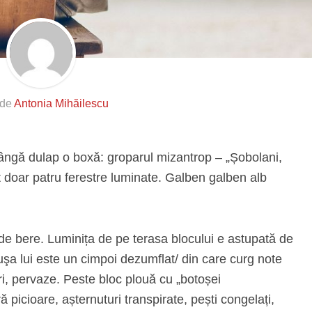
 de
Antonia Mihăilescu
ângă dulap o boxă: groparul mizantrop – „Șobolani,
sunt doar patru ferestre luminate. Galben galben alb
 de bere. Luminița de pe terasa blocului e astupată de
 guşa lui este un cimpoi dezumflat/ din care curg note
ri, pervaze. Peste bloc plouă cu „botoșei
ă picioare, așternuturi transpirate, pești congelați,