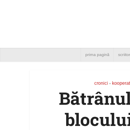
prima pagină
scriito
cronici
kooperat
•
Bătrânul
bloculu