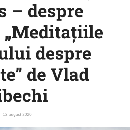
s – despre
„Meditaţiile
ului despre
ate” de Vlad
ibechi
12 august 2020