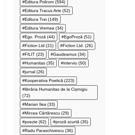
Editura Polirom
(594)
Editura Tracus Arte
(52)
Editura Trei
(149)
Editura Vremea
(34)
Ego. Proză
(44)
EgoProză
(51)
Fiction Ltd
(21)
Fiction Ltd.
(26)
FILIT
(23)
Gaudeamus
(34)
Humanitas
(35)
interviu
(50)
jurnal
(26)
Kooperativa Poetică
(223)
librăria Humanitas de la Cișmigiu
(72)
Marian Ilea
(33)
Mircea Cărtărescu
(29)
poezie
(62)
proză scurtă
(35)
Radu Paraschivescu
(36)