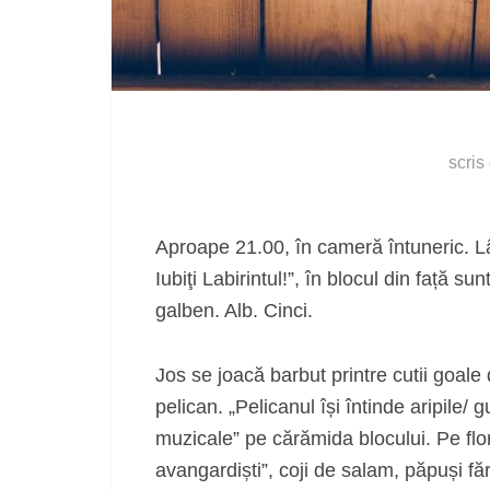
scris
Aproape 21.00, în cameră întuneric. L
Iubiţi Labirintul!”, în blocul din față 
galben. Alb. Cinci.
Jos se joacă barbut printre cutii goale
pelican. „Pelicanul își întinde aripile/
muzicale” pe cărămida blocului. Pe flo
avangardiști”, coji de salam, păpuși făr