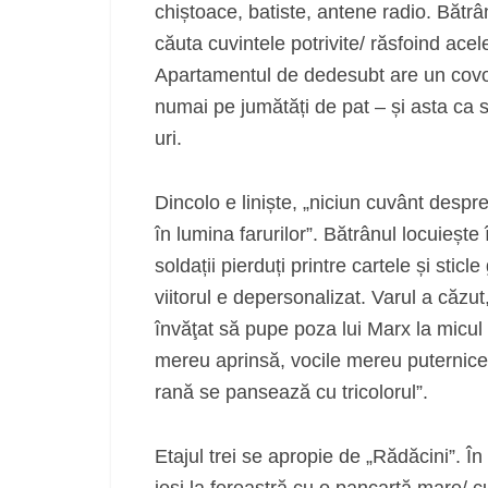
chiștoace, batiste, antene radio. Bătr
căuta cuvintele potrivite/ răsfoind acel
Apartamentul de dedesubt are un covor 
numai pe jumătăți de pat – și asta ca s
uri.
Dincolo e liniște, „niciun cuvânt despr
în lumina farurilor”. Bătrânul locuiește
soldații pierduți printre cartele și sticl
viitorul e depersonalizat. Varul a căzut,
învăţat să pupe poza lui Marx la micul 
mereu aprinsă, vocile mereu puternice. 
rană se pansează cu tricolorul”.
Etajul trei se apropie de „Rădăcini”. Î
ieşi la fereastră cu o pancartă mare/ c