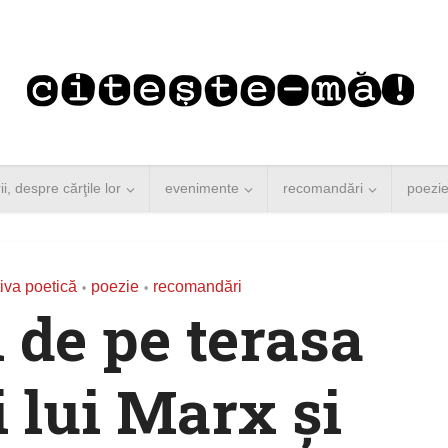
rii, despre cărţile lor
evenimente
recomandări
poezi
iva poetică
poezie
recomandări
•
•
 de pe terasa
i lui Marx și