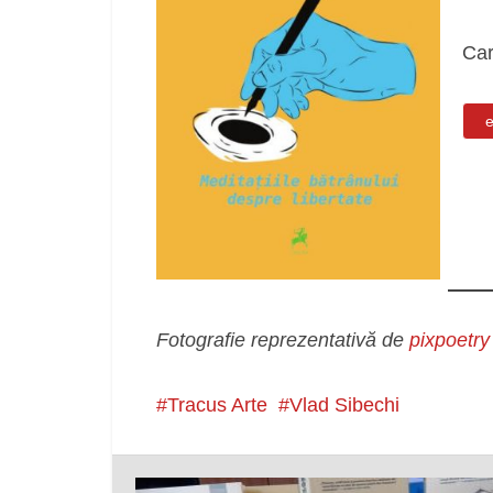
Car
e
Fotografie reprezentativă de
pixpoetry
Tracus Arte
Vlad Sibechi