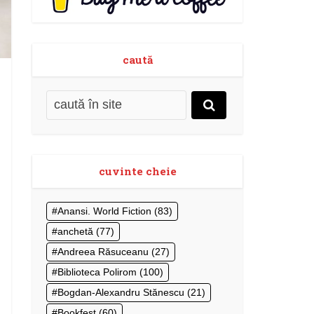
caută
cuvinte cheie
Anansi. World Fiction
(83)
anchetă
(77)
Andreea Răsuceanu
(27)
Biblioteca Polirom
(100)
Bogdan-Alexandru Stănescu
(21)
Bookfest
(60)