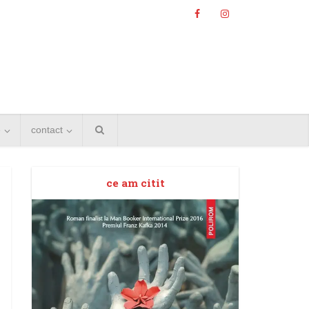
e
contact
ce am citit