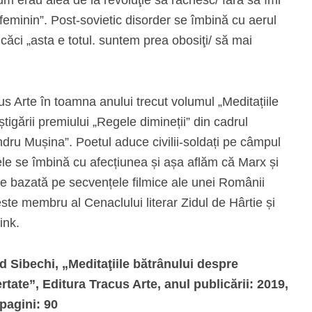
feminin”. Post-sovietic disorder se îmbină cu aerul
, căci „asta e totul. suntem prea obosiţi/ să mai
us Arte în toamna anului trecut volumul „Meditațiile
tigării premiului „Regele dimineții” din cadrul
dru Mușina”. Poetul aduce civilii-soldați pe câmpul
le se îmbină cu afecțiunea și așa aflăm că Marx și
arte bazată pe secvențele filmice ale unei Românii
ste membru al Cenaclului literar Zidul de Hârtie și
ink.
d Sibechi, „Meditaţiile bătrânului despre
ertate”, Editura Tracus Arte, anul publicării: 2019,
 pagini: 90