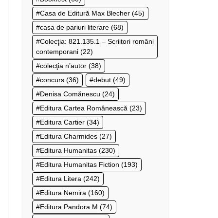
Casa de Editură Max Blecher
(45)
casa de pariuri literare
(68)
Colecţia: 821.135.1 – Scriitori români
contemporani
(22)
colecţia n’autor
(38)
concurs
(36)
debut
(49)
Denisa Comănescu
(24)
Editura Cartea Românească
(23)
Editura Cartier
(34)
Editura Charmides
(27)
Editura Humanitas
(230)
Editura Humanitas Fiction
(193)
Editura Litera
(242)
Editura Nemira
(160)
Editura Pandora M
(74)