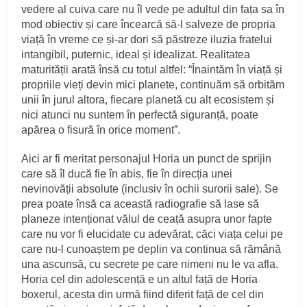
vedere al cuiva care nu îl vede pe adultul din fața sa în
mod obiectiv și care încearcă să-l salveze de propria
viață în vreme ce și-ar dori să păstreze iluzia fratelui
intangibil, puternic, ideal și idealizat. Realitatea
maturității arată însă cu totul altfel: “Înaintăm în viață și
propriile vieți devin mici planete, continuăm să orbităm
unii în jurul altora, fiecare planetă cu alt ecosistem și
nici atunci nu suntem în perfectă siguranță, poate
apărea o fisură în orice moment”.
Aici ar fi meritat personajul Horia un punct de sprijin
care să îl ducă fie în abis, fie în direcția unei
nevinovății absolute (inclusiv în ochii surorii sale). Se
prea poate însă ca această radiografie să lase să
planeze intenționat vălul de ceață asupra unor fapte
care nu vor fi elucidate cu adevărat, căci viața celui pe
care nu-l cunoaștem pe deplin va continua să rămână
una ascunsă, cu secrete pe care nimeni nu le va afla.
Horia cel din adolescență e un altul față de Horia
boxerul, acesta din urmă fiind diferit față de cel din