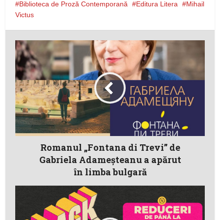
Biblioteca de Proză Contemporană
Editura Litera
Mihail
Victus
Romanul „Fontana di Trevi” de
Gabriela Adameșteanu a apărut
în limba bulgară