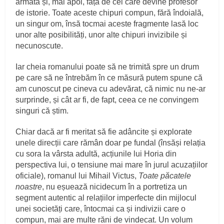
armată și, mai apoi, față de cel care devine profesor
de istorie. Toate aceste chipuri compun, fără îndoială,
un singur om, însă tocmai aceste fragmente lasă loc
unor alte posibilități, unor alte chipuri invizibile și
necunoscute.
Iar cheia romanului poate să ne trimită spre un drum
pe care să ne întrebăm în ce măsură putem spune că
am cunoscut pe cineva cu adevărat, că nimic nu ne-ar
surprinde, și cât ar fi, de fapt, ceea ce ne convingem
singuri că știm.
Chiar dacă ar fi meritat să fie adâncite și explorate
unele direcții care rămân doar pe fundal (însăși relația
cu sora la vârsta adultă, acțiunile lui Horia din
perspectiva lui, o tensiune mai mare în jurul acuzațiilor
oficiale), romanul lui Mihail Victus,
Toate păcatele
noastre
, nu eșuează nicidecum în a portretiza un
segment autentic al relațiilor imperfecte din mijlocul
unei societăți care, întocmai ca și indivizii care o
compun, mai are multe răni de vindecat. Un volum