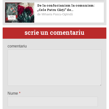
De la confucianism la comunism:
„Cele Patru Cărți” de...
de
Mihaela Pascu-Oglindă
scrie un comentariu
comentariu
Nume
*