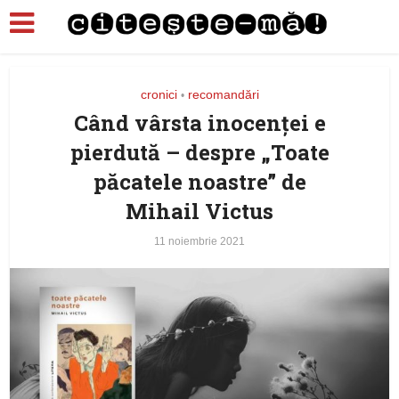
cronici
recomandări
•
Când vârsta inocenței e
pierdută – despre „Toate
păcatele noastre” de
Mihail Victus
11 noiembrie 2021