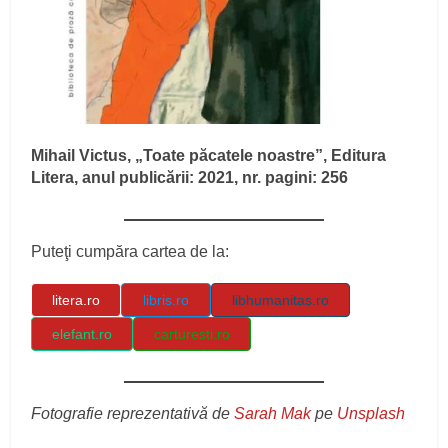
Mihail Victus, „Toate păcatele noastre”, Editura
Litera, anul publicării: 2021, nr. pagini: 256
Puteţi cumpăra cartea de la:
litera.ro
libris.ro
libhumanitas.ro
elefant.ro
carturesti.ro
Fotografie reprezentativă de
Sarah Mak
pe
Unsplash