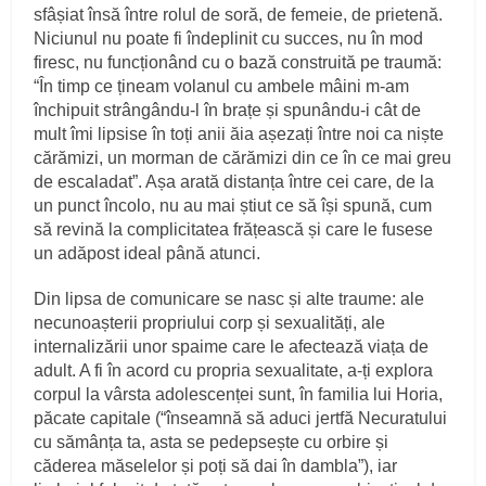
sfâșiat însă între rolul de soră, de femeie, de prietenă.
Niciunul nu poate fi îndeplinit cu succes, nu în mod
firesc, nu funcționând cu o bază construită pe traumă:
“În timp ce țineam volanul cu ambele mâini m-am
închipuit strângându-l în brațe și spunându-i cât de
mult îmi lipsise în toți anii ăia așezați între noi ca niște
cărămizi, un morman de cărămizi din ce în ce mai greu
de escaladat”. Așa arată distanța între cei care, de la
un punct încolo, nu au mai știut ce să își spună, cum
să revină la complicitatea frățească și care le fusese
un adăpost ideal până atunci.
Din lipsa de comunicare se nasc și alte traume: ale
necunoașterii propriului corp și sexualități, ale
internalizării unor spaime care le afectează viața de
adult. A fi în acord cu propria sexualitate, a-ți explora
corpul la vârsta adolescenței sunt, în familia lui Horia,
păcate capitale (“înseamnă să aduci jertfă Necuratului
cu sămânța ta, asta se pedepsește cu orbire și
căderea măselelor și poți să dai în dambla”), iar