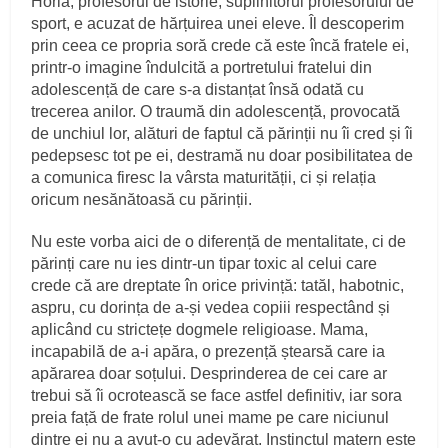
Horia, profesorul de istorie, suplinitorul profesorului de
sport, e acuzat de hărțuirea unei eleve. Îl descoperim
prin ceea ce propria soră crede că este încă fratele ei,
printr-o imagine îndulcită a portretului fratelui din
adolescență de care s-a distanțat însă odată cu
trecerea anilor. O traumă din adolescență, provocată
de unchiul lor, alături de faptul că părinții nu îi cred și îi
pedepsesc tot pe ei, destramă nu doar posibilitatea de
a comunica firesc la vârsta maturității, ci și relația
oricum nesănătoasă cu părinții.
Nu este vorba aici de o diferență de mentalitate, ci de
părinți care nu ies dintr-un tipar toxic al celui care
crede că are dreptate în orice privință: tatăl, habotnic,
aspru, cu dorința de a-și vedea copiii respectând și
aplicând cu strictețe dogmele religioase. Mama,
incapabilă de a-i apăra, o prezență ștearsă care ia
apărarea doar soțului. Desprinderea de cei care ar
trebui să îi ocrotească se face astfel definitiv, iar sora
preia față de frate rolul unei mame pe care niciunul
dintre ei nu a avut-o cu adevărat. Instinctul matern este