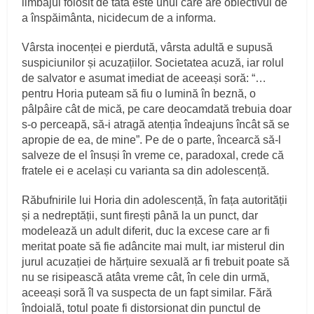
limbajul folosit de tată este unul care are obiectivul de
a înspăimânta, nicidecum de a informa.
Vârsta inocenței e pierdută, vârsta adultă e supusă
suspiciunilor și acuzațiilor. Societatea acuză, iar rolul
de salvator e asumat imediat de aceeași soră: “…
pentru Horia puteam să fiu o lumină în beznă, o
pâlpâire cât de mică, pe care deocamdată trebuia doar
s-o perceapă, să-i atragă atenția îndeajuns încât să se
apropie de ea, de mine”. Pe de o parte, încearcă să-l
salveze de el însuși în vreme ce, paradoxal, crede că
fratele ei e același cu varianta sa din adolescență.
Răbufnirile lui Horia din adolescență, în fața autorității
și a nedreptății, sunt firești până la un punct, dar
modelează un adult diferit, duc la excese care ar fi
meritat poate să fie adâncite mai mult, iar misterul din
jurul acuzației de hărțuire sexuală ar fi trebuit poate să
nu se risipească atâta vreme cât, în cele din urmă,
aceeași soră îl va suspecta de un fapt similar. Fără
îndoială, totul poate fi distorsionat din punctul de