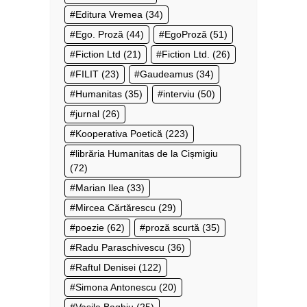
Editura Vremea
(34)
Ego. Proză
(44)
EgoProză
(51)
Fiction Ltd
(21)
Fiction Ltd.
(26)
FILIT
(23)
Gaudeamus
(34)
Humanitas
(35)
interviu
(50)
jurnal
(26)
Kooperativa Poetică
(223)
librăria Humanitas de la Cișmigiu
(72)
Marian Ilea
(33)
Mircea Cărtărescu
(29)
poezie
(62)
proză scurtă
(35)
Radu Paraschivescu
(36)
Raftul Denisei
(122)
Simona Antonescu
(20)