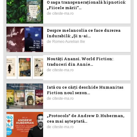
O saga transgenerațională hipnotică:
„Fiicele mării”...
de
citeste-ma.ro
Despre melancolia ce face durerea
îndurabilă: „Și n-ai...
de
Romeo Aurelian Ilie
Noutăţi Anansi. World Fiction:
traduceri din Annie...
de
citeste-ma.ro
Iată cu ce cărţi deschide Humanitas
Fiction noul sezon...
de
citeste-ma.ro
„Protocols“ de Andrew D. Huberman,
cea mai așteptată...
de
citeste-ma.ro