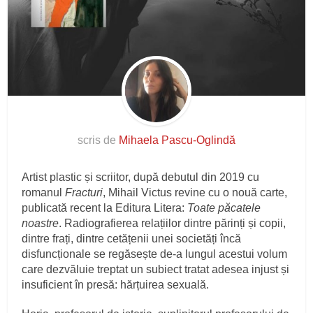
scris de
Mihaela Pascu-Oglindă
Artist plastic și scriitor, după debutul din 2019 cu
romanul
Fracturi
, Mihail Victus revine cu o nouă carte,
publicată recent la Editura Litera:
Toate păcatele
noastre
. Radiografierea relațiilor dintre părinți și copii,
dintre frați, dintre cetățenii unei societăți încă
disfuncționale se regăsește de-a lungul acestui volum
care dezvăluie treptat un subiect tratat adesea injust și
insuficient în presă: hărțuirea sexuală.