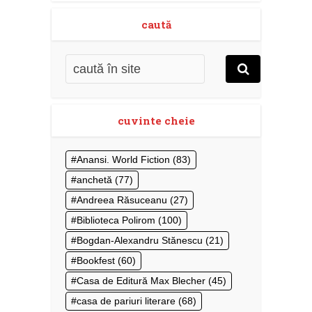
caută
cuvinte cheie
Anansi. World Fiction
(83)
anchetă
(77)
Andreea Răsuceanu
(27)
Biblioteca Polirom
(100)
Bogdan-Alexandru Stănescu
(21)
Bookfest
(60)
Casa de Editură Max Blecher
(45)
casa de pariuri literare
(68)