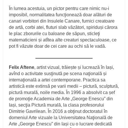
În lumea acestuia, un pictor pentru care nimic nu-i
imposibil, normalitatea funcţionează doar alături de
canari vorbitori din Insulele Canare, furnici creatoare
de artă, corbi atei, fluturi slab văzători, spiriduși cărora
le plac zborurile cu baloane de săpun, sticleţi
matematicieni și atîtea alte creaturi spectaculoase, ce
pot fi văzute doar de cei care au ochi să le vadă.
Felix Aftene
, artist vizual, trăiește și lucrează în Iași,
avînd o activitate susţinută pe scena naţională și
internaţională a artei contemporane. Practica sa
artistică este extinsă pe varii medii – pictură, sculptură,
pictură murală, noile media. În 1996 a absolvit ca șef
de promoţie Academia de Arte „George Enescu” din
Iași, secţia Pictură murală, la clasa profesorului
Dimitrie Gavrilean. În 2016 a obţinut doctoratul în
domeniul Arte vizuale la Universitatea Naţională de
Arte „George Enescu” din Iași cu o lucrare dedicată