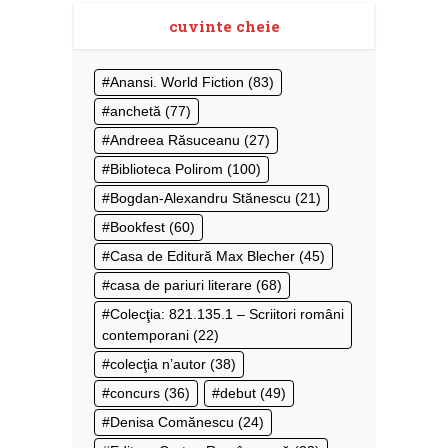
cuvinte cheie
Anansi. World Fiction
(83)
anchetă
(77)
Andreea Răsuceanu
(27)
Biblioteca Polirom
(100)
Bogdan-Alexandru Stănescu
(21)
Bookfest
(60)
Casa de Editură Max Blecher
(45)
casa de pariuri literare
(68)
Colecţia: 821.135.1 – Scriitori români
contemporani
(22)
colecţia n’autor
(38)
concurs
(36)
debut
(49)
Denisa Comănescu
(24)