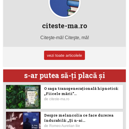
citeste-ma.ro
Citeşte-mă! Citeşte, mă!
vezi toate articolele
s-ar putea să-ţi placă şi
O saga transgenerațională hipnotică:
„Fiicele mării”...
de
citeste-ma.ro
Despre melancolia ce face durerea
îndurabilă: „Și n-ai...
de
Romeo Aurelian Ilie