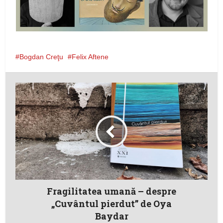
Bogdan Creţu
Felix Aftene
Fragilitatea umană – despre
„Cuvântul pierdut” de Oya
Baydar