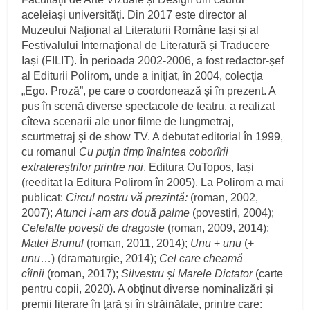
aceleiași universităţi. Din 2017 este director al
Muzeului Naţional al Literaturii Române Iași și al
Festivalului Internaţional de Literatură și Traducere
Iași (FILIT). În perioada 2002-2006, a fost redactor-șef
al Editurii Polirom, unde a iniţiat, în 2004, colecţia
„Ego. Proză”, pe care o coordonează și în prezent. A
pus în scenă diverse spectacole de teatru, a realizat
cîteva scenarii ale unor filme de lungmetraj,
scurtmetraj și de show TV. A debutat editorial în 1999,
cu romanul
Cu puţin timp înaintea coborîrii
extratereștrilor printre noi
, Editura OuTopos, Iași
(reeditat la Editura Polirom în 2005). La Polirom a mai
publicat:
Circul nostru vă prezintă:
(roman, 2002,
2007);
Atunci i-am ars două palme
(povestiri, 2004);
Celelalte povești de dragoste
(roman, 2009, 2014);
Matei Brunul
(roman, 2011, 2014);
Unu
+
unu
(+
unu
…) (dramaturgie, 2014);
Cel care cheamă
cîinii
(roman, 2017);
Silvestru și Marele Dictator
(carte
pentru copii, 2020). A obţinut diverse nominalizări și
premii literare în ţară și în străinătate, printre care: