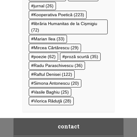
jurnal
(26)
Kooperativa Poetică
(223)
librăria Humanitas de la Cișmigiu
(72)
Marian Ilea
(33)
Mircea Cărtărescu
(29)
poezie
(62)
proză scurtă
(35)
Radu Paraschivescu
(36)
Raftul Denisei
(122)
Simona Antonescu
(20)
Vasile Baghiu
(25)
Viorica Răduţă
(28)
contact