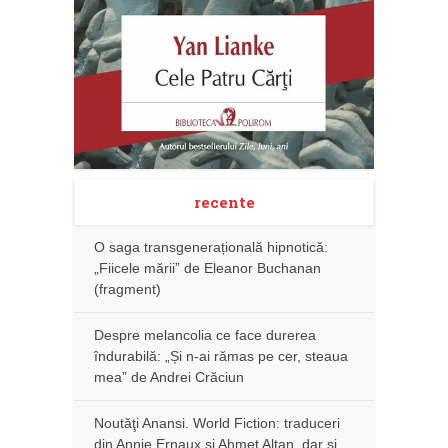
recente
O saga transgenerațională hipnotică:
„Fiicele mării” de Eleanor Buchanan
(fragment)
Despre melancolia ce face durerea
îndurabilă: „Și n-ai rămas pe cer, steaua
mea” de Andrei Crăciun
Noutăţi Anansi. World Fiction: traduceri
din Annie Ernaux și Ahmet Altan, dar şi