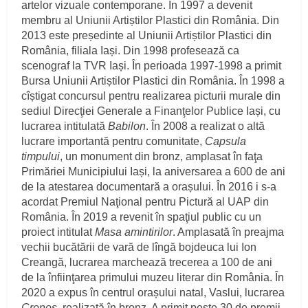
artelor vizuale contemporane. În 1997 a devenit
membru al Uniunii Artiștilor Plastici din România. Din
2013 este președinte al Uniunii Artiștilor Plastici din
România, filiala Iași. Din 1998 profesează ca
scenograf la TVR Iași. În perioada 1997-1998 a primit
Bursa Uniunii Artiștilor Plastici din România. În 1998 a
cîștigat concursul pentru realizarea picturii murale din
sediul Direcţiei Generale a Finanţelor Publice Iași, cu
lucrarea intitulată
Babilon
. În 2008 a realizat o altă
lucrare importantă pentru comunitate,
Capsula
timpului
, un monument din bronz, amplasat în faţa
Primăriei Municipiului Iași, la aniversarea a 600 de ani
de la atestarea documentară a orașului. În 2016 i s-a
acordat Premiul Naţional pentru Pictură al UAP din
România. În 2019 a revenit în spaţiul public cu un
proiect intitulat
Masa amintirilor
. Amplasată în preajma
vechii bucătării de vară de lîngă bojdeuca lui Ion
Creangă, lucrarea marchează trecerea a 100 de ani
de la înfiinţarea primului muzeu literar din România. În
2020 a expus în centrul orașului natal, Vaslui, lucrarea
Cronos
, realizată în bronz. A primit peste 30 de premii