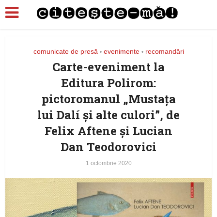
comunicate de presă
evenimente
recomandări
•
•
Carte-eveniment la
Editura Polirom:
pictoromanul „Mustața
lui Dalí și alte culori”, de
Felix Aftene și Lucian
Dan Teodorovici
1 octombrie 2020