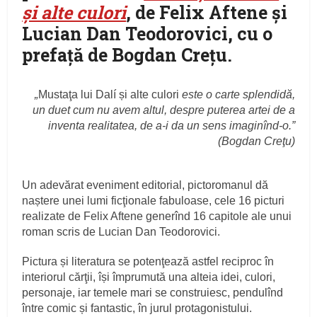
și alte culori
, de Felix Aftene și
Lucian Dan Teodorovici, cu o
prefață de Bogdan Creţu.
„
Mustaţa lui Dalí și alte culori
este o carte splendidă,
un duet cum nu avem altul, despre puterea artei de a
inventa realitatea, de a-i da un sens imaginînd-o.”
(Bogdan Creţu)
Un adevărat eveniment editorial, pictoromanul dă
naștere unei lumi ficţionale fabuloase, cele 16 picturi
realizate de Felix Aftene generînd 16 capitole ale unui
roman scris de Lucian Dan Teodorovici.
Pictura și literatura se potenţează astfel reciproc în
interiorul cărţii, își împrumută una alteia idei, culori,
personaje, iar temele mari se construiesc, pendulînd
între comic și fantastic, în jurul protagonistului.