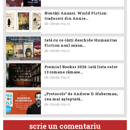
Noutăţi Anansi. World Fiction:
traduceri din Annie...
de
citeste-ma.ro
Iată cu ce cărţi deschide Humanitas
Fiction noul sezon...
de
citeste-ma.ro
Premiul Booker 2026: iată lista celor
13 romane rămase...
de
citeste-ma.ro
„Protocols“ de Andrew D. Huberman,
cea mai așteptată...
de
citeste-ma.ro
scrie un comentariu