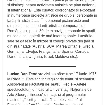
și distincţii pentru activitatea artistică pe plan naţional
și internaţional. Este curator, coordonator și expozant
în numeroase proiecte artistice de grup și personale în
ţară și în străinătate. În domeniul picturii este unul
dintre cei mai importanţi artiști contemporani din
România, cu peste 30 de expoziţii personale în spaţii
muzeale sau galerii de artă internaţionale. Lucrările
sale se găsesc în muzee și colecţii private din ţară și
din străinătate (Austria, SUA, Marea Britanie, Grecia,
Germania, Elveţia, Franţa, Italia, Spania, Canada,
Danemarca, Ungaria, Israel, Moldova etc.).
Lucian Dan Teodorovici
s-a născut pe 17 iunie 1975,
la Rădăuţi. Este scriitor, regizor de teatru și scenarist.
Absolvent al Facultăţii de Teatru (Regie – Artele
spectacolului), din cadrul Universităţii Naţionale de
Arte „George Enescu” din Iași, și al programului
masteral „Teorii și practici în artele vizuale” al
Facultăţii de Arte Vizuale și Design din cadrul