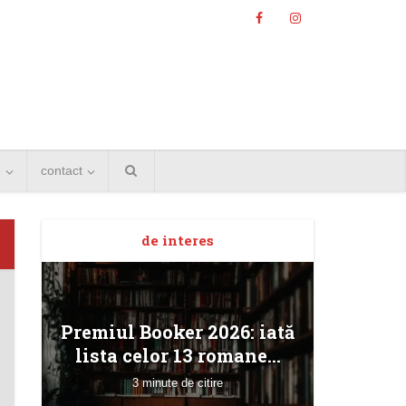
e
contact
de interes
Angela
Premiul Booker 2026: iată
Bucur
lista celor 13 romane...
3 minute de citire