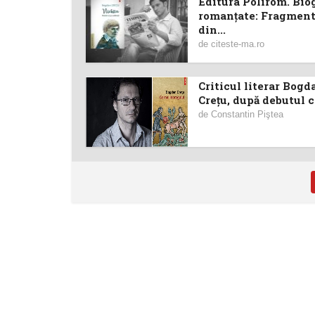
Editura Polirom. Biog
romanțate: Fragmen
din...
de
citeste-ma.ro
Criticul literar Bogd
Creţu, după debutul ca
de
Constantin Piştea