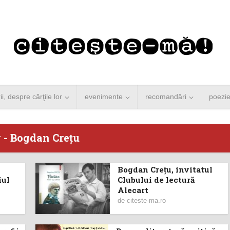
rii, despre cărţile lor
evenimente
recomandări
poezi
 - Bogdan Creţu
Bogdan Crețu, invitatul
 Merkel vine la
Concurs de reportaj
iul
Clubului de lectură
Alecart
ști. Lansare de
literar pentru noile
de
citeste-ma.ro
carte şi...
generații...
 minute de citire
3 minute de citire