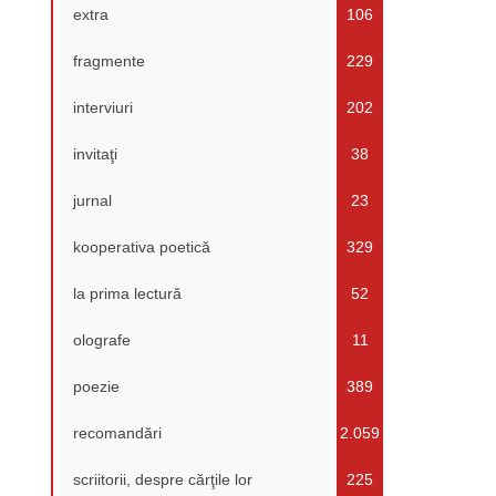
extra
106
fragmente
229
interviuri
202
invitaţi
38
jurnal
23
kooperativa poetică
329
la prima lectură
52
olografe
11
poezie
389
recomandări
2.059
scriitorii, despre cărţile lor
225