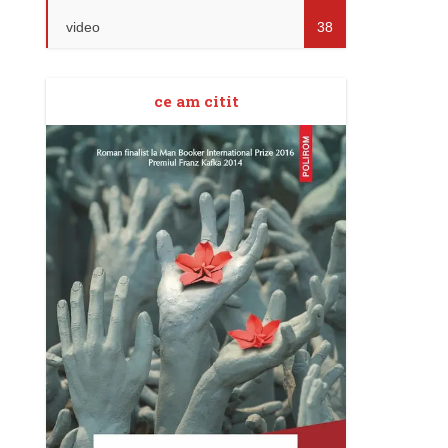
video
38
ce am citit