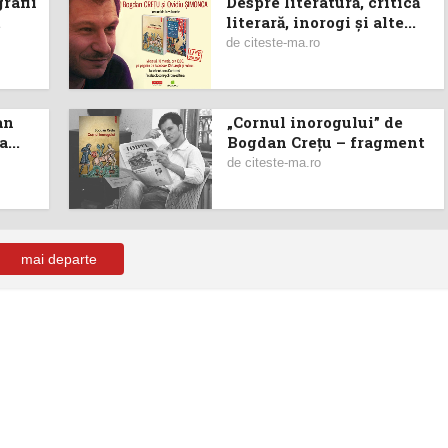
rafii
Despre literatură, critică
t
literară, inorogi și alte...
de
citeste-ma.ro
an
„Cornul inorogului” de
...
Bogdan Creţu – fragment
de
citeste-ma.ro
mai departe