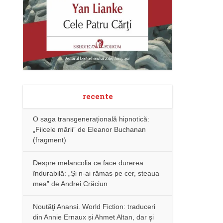
recente
O saga transgenerațională hipnotică:
„Fiicele mării” de Eleanor Buchanan
(fragment)
Despre melancolia ce face durerea
îndurabilă: „Și n-ai rămas pe cer, steaua
mea” de Andrei Crăciun
Noutăţi Anansi. World Fiction: traduceri
din Annie Ernaux și Ahmet Altan, dar şi