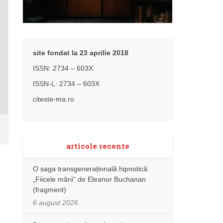
site fondat la 23 aprilie 2018
ISSN: 2734 – 603X
ISSN-L: 2734 – 603X
citeste-ma.ro
articole recente
O saga transgenerațională hipnotică:
„Fiicele mării” de Eleanor Buchanan
(fragment)
6 august 2026