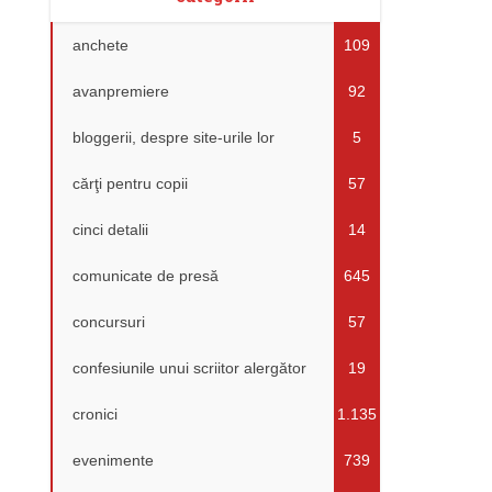
anchete
109
avanpremiere
92
bloggerii, despre site-urile lor
5
cărţi pentru copii
57
cinci detalii
14
comunicate de presă
645
concursuri
57
confesiunile unui scriitor alergător
19
cronici
1.135
evenimente
739