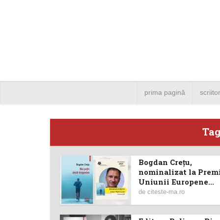
prima pagină
scriito
Tag
Bogdan Crețu,
Angela
nominalizat la Prem
Uniunii Europene...
Bucure
de
citeste-ma.ro
4