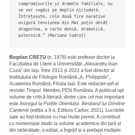
compromisurile și dramele familiale, nu 
se vor regăsi pe deplin niciodată. 
Întrețesute, cele două fire narative 
asigură tensiunea din 
Mai puțin decât 
dragostea
, o carte densă, dramatică, 
puternică.” (Mariana Codruț)
Bogdan CREȚU
(n. 1978) este profesor doctor la
Facultatea de Litere a Universității „Alexandru Ioan
Cuza” din Iași. Între 2013 și 2022 a fost director al
Institutului de Filologie Română „A. Philippide”,
Academia Română, Filiala Iași. Este redactor-șef al
revistei
Timpul
. Membru PEN România. A publicat opt
volume de critică literară, dintre care cel mai important
este
Inorogul la Porțile Orientului. Bestiarul lui Dimitrie
Cantemir
(ediția a II-a, Editura Cartier, 2021). Lucrările
sale au fost distinse cu mai multe premii. A contribuit
cu numeroase studii la volume academice din țară și
din străinătate, a editat, a îngrijit și a prefațat multiple