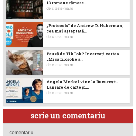
13 romane rămase...
de
citeste-ma.ro
„Protocols“ de Andrew D. Huberman,
cea mai așteptată...
de
citeste-ma.ro
Pauză de TikTok? Încercaţi cartea
„Mică filosofie a...
de
citeste-ma.ro
Angela Merkel vine la București.
Lansare de carte şi...
de
citeste-ma.ro
scrie un comentariu
comentariu