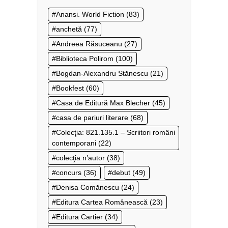
Anansi. World Fiction
(83)
anchetă
(77)
Andreea Răsuceanu
(27)
Biblioteca Polirom
(100)
Bogdan-Alexandru Stănescu
(21)
Bookfest
(60)
Casa de Editură Max Blecher
(45)
casa de pariuri literare
(68)
Colecţia: 821.135.1 – Scriitori români
contemporani
(22)
colecţia n’autor
(38)
concurs
(36)
debut
(49)
Denisa Comănescu
(24)
Editura Cartea Românească
(23)
Editura Cartier
(34)