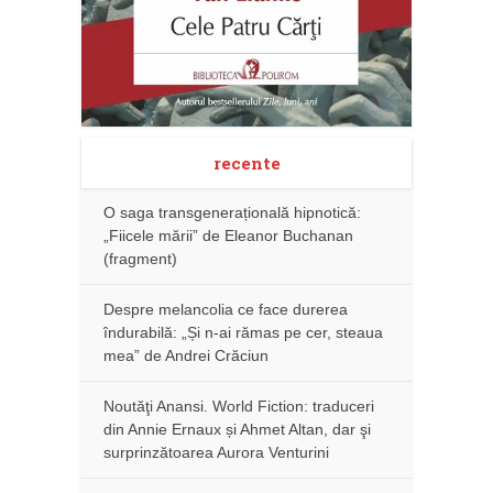
recente
O saga transgenerațională hipnotică:
„Fiicele mării” de Eleanor Buchanan
(fragment)
Despre melancolia ce face durerea
îndurabilă: „Și n-ai rămas pe cer, steaua
mea” de Andrei Crăciun
Noutăţi Anansi. World Fiction: traduceri
din Annie Ernaux și Ahmet Altan, dar şi
surprinzătoarea Aurora Venturini