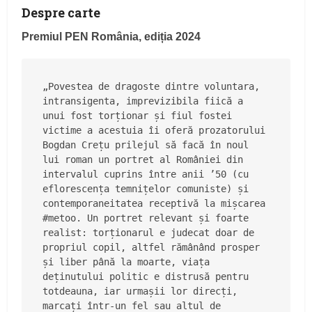
Despre carte
Premiul PEN România, ediția 2024
„Povestea de dragoste dintre voluntara, 
intransigenta, imprevizibila fiică a 
unui fost torționar și fiul fostei 
victime a acestuia îi oferă prozatorului 
Bogdan Crețu prilejul să facă în noul 
lui roman un portret al României din 
intervalul cuprins între anii ’50 (cu 
eflorescența temnițelor comuniste) și 
contemporaneitatea receptivă la mișcarea 
#metoo. Un portret relevant și foarte 
realist: torționarul e judecat doar de 
propriul copil, altfel rămânând prosper 
și liber până la moarte, viața 
deținutului politic e distrusă pentru 
totdeauna, iar urmașii lor direcți, 
marcați într-un fel sau altul de 