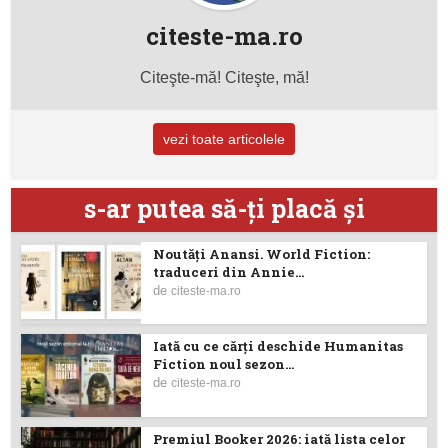
citeste-ma.ro
Citeşte-mă! Citeşte, mă!
vezi toate articolele
s-ar putea să-ţi placă şi
Noutăţi Anansi. World Fiction:
traduceri din Annie...
de
citeste-ma.ro
Iată cu ce cărţi deschide Humanitas
Fiction noul sezon...
de
citeste-ma.ro
Premiul Booker 2026: iată lista celor