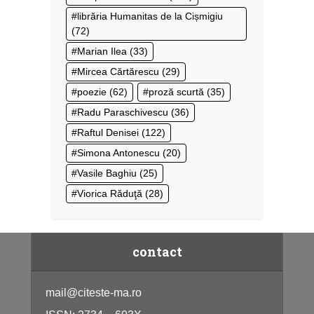
librăria Humanitas de la Cișmigiu
(72)
Marian Ilea
(33)
Mircea Cărtărescu
(29)
poezie
(62)
proză scurtă
(35)
Radu Paraschivescu
(36)
Raftul Denisei
(122)
Simona Antonescu
(20)
Vasile Baghiu
(25)
Viorica Răduţă
(28)
contact
mail@citeste-ma.ro