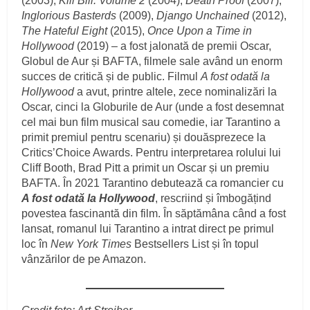
(2003),
Kill Bill: Volume 2
(2004),
Death Proof
(2007),
Inglorious Basterds
(2009),
Django Unchained
(2012),
The Hateful Eight
(2015),
Once Upon a Time in
Hollywood
(2019) – a fost jalonată de premii Oscar,
Globul de Aur și BAFTA, filmele sale având un enorm
succes de critică și de public. Filmul
A fost odată la
Hollywood
a avut, printre altele, zece nominalizări la
Oscar, cinci la Globurile de Aur (unde a fost desemnat
cel mai bun film musical sau comedie, iar Tarantino a
primit premiul pentru scenariu) și douăsprezece la
Critics’Choice Awards. Pentru interpretarea rolului lui
Cliff Booth, Brad Pitt a primit un Oscar și un premiu
BAFTA. În 2021 Tarantino debutează ca romancier cu
A fost odată la Hollywood
, rescriind și îmbogățind
povestea fascinantă din film. În săptămâna când a fost
lansat, romanul lui Tarantino a intrat direct pe primul
loc în
New York Times
Bestsellers List și în topul
vânzărilor de pe Amazon.