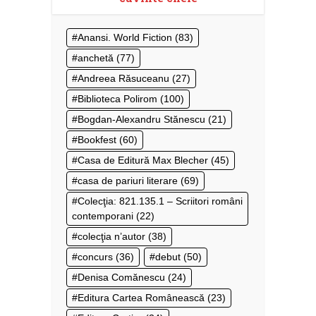
Anansi. World Fiction
(83)
anchetă
(77)
Andreea Răsuceanu
(27)
Biblioteca Polirom
(100)
Bogdan-Alexandru Stănescu
(21)
Bookfest
(60)
Casa de Editură Max Blecher
(45)
casa de pariuri literare
(69)
Colecţia: 821.135.1 – Scriitori români
contemporani
(22)
colecţia n’autor
(38)
concurs
(36)
debut
(50)
Denisa Comănescu
(24)
Editura Cartea Românească
(23)