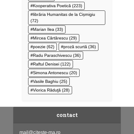
Kooperativa Poetică
(223)
librăria Humanitas de la Cișmigiu
(72)
Marian Ilea
(33)
Mircea Cărtărescu
(29)
poezie
(62)
proză scurtă
(36)
Radu Paraschivescu
(36)
Raftul Denisei
(122)
Simona Antonescu
(20)
Vasile Baghiu
(25)
Viorica Răduţă
(28)
contact
mail@citeste-ma.ro