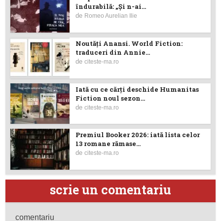
îndurabilă: „Și n-ai...
de
Romeo Aurelian Ilie
Noutăţi Anansi. World Fiction:
traduceri din Annie...
de
citeste-ma.ro
Iată cu ce cărţi deschide Humanitas
Fiction noul sezon...
de
citeste-ma.ro
Premiul Booker 2026: iată lista celor
13 romane rămase...
de
citeste-ma.ro
scrie un comentariu
comentariu