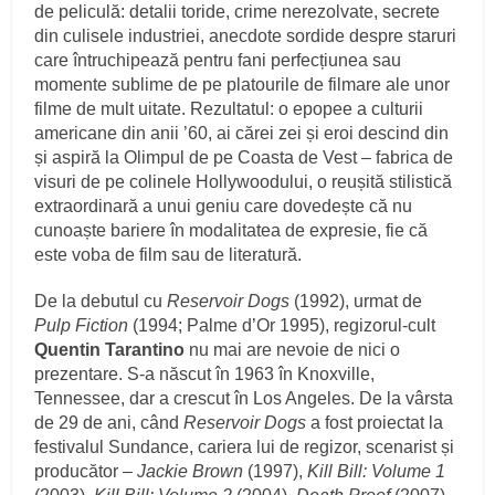
de peliculă: detalii toride, crime nerezolvate, secrete
din culisele industriei, anecdote sordide despre staruri
care întruchipează pentru fani perfecțiunea sau
momente sublime de pe platourile de filmare ale unor
filme de mult uitate. Rezultatul: o epopee a culturii
americane din anii ’60, ai cărei zei și eroi descind din
și aspiră la Olimpul de pe Coasta de Vest – fabrica de
visuri de pe colinele Hollywoodului, o reușită stilistică
extraordinară a unui geniu care dovedește că nu
cunoaște bariere în modalitatea de expresie, fie că
este voba de film sau de literatură.
De la debutul cu
Reservoir Dogs
(1992), urmat de
Pulp Fiction
(1994; Palme d’Or 1995), regizorul-cult
Quentin Tarantino
nu mai are nevoie de nici o
prezentare. S-a născut în 1963 în Knoxville,
Tennessee, dar a crescut în Los Angeles. De la vârsta
de 29 de ani, când
Reservoir Dogs
a fost proiectat la
festivalul Sundance, cariera lui de regizor, scenarist și
producător –
Jackie Brown
(1997),
Kill Bill: Volume 1