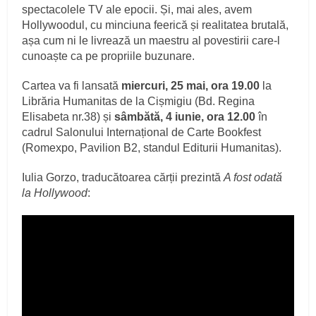
spectacolele TV ale epocii. Și, mai ales, avem
Hollywoodul, cu minciuna feerică și realitatea brutală,
așa cum ni le livrează un maestru al povestirii care-l
cunoaște ca pe propriile buzunare.
Cartea va fi lansată
miercuri, 25 mai, ora 19.00
la
Librăria Humanitas de la Cișmigiu (Bd. Regina
Elisabeta nr.38) și
sâmbătă, 4 iunie, ora 12.00
în
cadrul Salonului Internațional de Carte Bookfest
(Romexpo, Pavilion B2, standul Editurii Humanitas).
Iulia Gorzo, traducătoarea cărții prezintă
A fost odată
la Hollywood
: