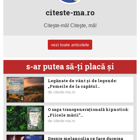
citeste-ma.ro
Citeşte-mă! Citeşte, mă!
vezi toate articolele
s-ar putea să-ţi placă şi
Legănate de vânt și de legende:
„Femeile de la capătul...
de
citeste-ma.ro
O saga transgenerațională hipnotică:
„Fiicele mării”...
de
citeste-ma.ro
Despre melancolia ce face durerea