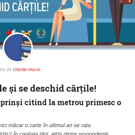
ris de
citeste-ma.ro
le și se deschid cărțile!
rprinși citind la metrou primesc o
nici măcar o carte în ultimul an iar rata
40%? În capitala țării, 46% dintre respondenții