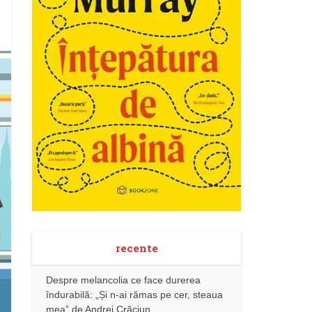
recente
Despre melancolia ce face durerea
îndurabilă: „Și n-ai rămas pe cer, steaua
mea” de Andrei Crăciun