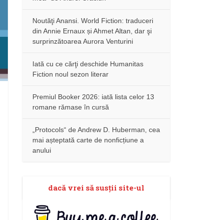
Noutăţi Anansi. World Fiction: traduceri
din Annie Ernaux și Ahmet Altan, dar şi
surprinzătoarea Aurora Venturini
Iată cu ce cărţi deschide Humanitas
Fiction noul sezon literar
Premiul Booker 2026: iată lista celor 13
romane rămase în cursă
„Protocols“ de Andrew D. Huberman, cea
mai așteptată carte de nonficțiune a
anului
dacă vrei să susţii site-ul