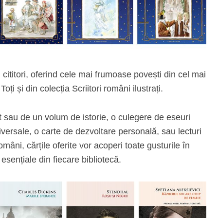
ititori, oferind cele mai frumoase povești din cel mai
ți și din colecția Scriitori români ilustrați.
 sau de un volum de istorie, o culegere de eseuri
 universale, o carte de dezvoltare personală, sau lecturi
omâni, cărțile oferite vor acoperi toate gusturile în
 esențiale din fiecare bibliotecă.