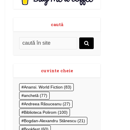
caută
cuvinte cheie
Anansi. World Fiction
(83)
anchetă
(77)
Andreea Răsuceanu
(27)
Biblioteca Polirom
(100)
Bogdan-Alexandru Stănescu
(21)
Bookfest
(60)