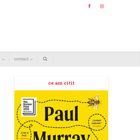
e
contact
ce am citit