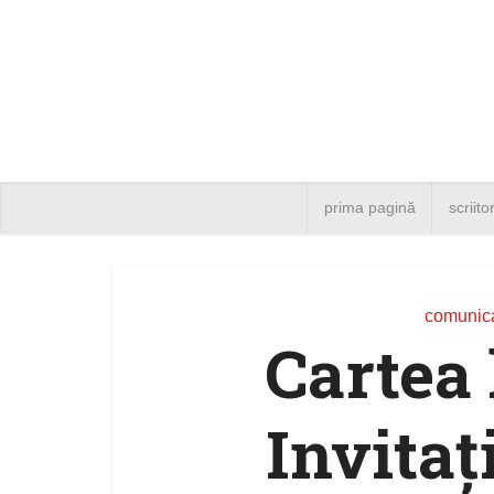
prima pagină
scriito
comunica
Cartea 
Invitaţ