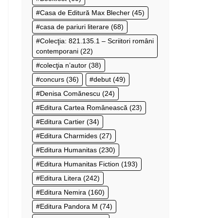
Casa de Editură Max Blecher
(45)
casa de pariuri literare
(68)
Colecţia: 821.135.1 – Scriitori români
contemporani
(22)
colecţia n’autor
(38)
concurs
(36)
debut
(49)
Denisa Comănescu
(24)
Editura Cartea Românească
(23)
Editura Cartier
(34)
Editura Charmides
(27)
Editura Humanitas
(230)
Editura Humanitas Fiction
(193)
Editura Litera
(242)
Editura Nemira
(160)
Editura Pandora M
(74)