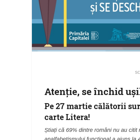
sc
Atenție, se închid uși
Pe 27 martie călătorii su
carte Litera!
Știați că 69% dintre români nu au citit 
analfabetismului funcțional a ajuns la 