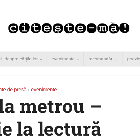
rii, despre cărţile lor
evenimente
recomandări
poezi
te de presă
evenimente
•
la metrou –
ie la lectură