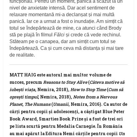
funcționau. Pentru un moment, panica a scăzut la un
nivel de anxietate intensă. Dar acel sentiment de
relaxare momentană mi-a declanșat și mai multă
panică. Iar ce a urmat a fost o inundație. Am simțit că
totul se îndepărtează de mine, ca atunci când Brody
stă pe plajă în filmul
Fălci
și crede că vede rechinul.
Stăteam pe o canapea, dar am simțit cum totul se
îndepărtează. Ca și cum ceva mă distanța și mai tare
de realitate.
MATT HAIG este autorul mai multor volume de
succes, precum
Reasons to Stay Alive
(
Câteva motive să
iubești viața
, Nemira, 2018),
How to Stop Time
(
Cum să
oprești timpul
, Nemira, 2018),
Notes from a Nervous
Planet
,
The Humans
(
Umanii
, Nemira, 2016). Ca autor de
cărți pentru copii și adolescenți, a câștigat Blue Peter
Book Award, Smarties Book Prize și a fost de trei ori
pe lista scurtă pentru Medalia Carnegie. În România
au mai apărut la Editura Nemi cărțile pentru copii
Un