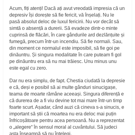
Acum, fiți atenți! Dacă ați avut vreodată impresia că un
depresiv își dorește să fie fericit, vă înșelați. Nu le
pasă absolut deloc de luxul fericirii. Nu vor decât să
simtă o absență a durerii. Să evadeze dintr-o minte
cuprinsă de flăcări, în care gândurile ard dezlănțuite și
fumegă, precum într-un incendiu. Să fie normali. Sau,
din moment ce normalul este imposibil, să fie goi pe
dinăuntru. Și singura modalitate în care puteam fi gol
pe dinăuntru era să nu mai trăiesc. Unu minus unu
este egal cu zero.
Dar nu era simplu, de fapt. Chestia ciudată la depresie
e că, deși e posibil să ai multe gânduri sinucigașe,
teama de moarte rămâne aceeași. Singura diferență e
că durerea de a fi viu devine tot mai mare într-un timp
foarte scurt. Așadar, când auzi că cineva s-a sinucis, e
important să știi că moartea nu era deloc mai puțin
înfricoșătoare pentru acea persoană. Nu a reprezentat
o „alegere“ în sensul moral al cuvântului. Să judeci
asta înseamnă să nu înțelegi.