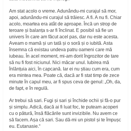
Am stat acolo o vreme. Adunându-mi curajul să mor,
apoi, adunându-mi curajul să trăiesc. A fi. A nu fi. Chiar
acolo, moartea era atât de aproape. Încă un strop de
teroare și balanța s-ar fi înclinat. E posibil să fie un
univers în care am făcut acel pas, dar nu este acesta.
Aveam o mamă și un tată și o soră și o iubită. Asta
însemna că existau undeva patru oameni care mă
iubeau. În acel moment, mi-am dorit îngrozitor de tare
să nu fi fost niciunul. Nici măcar unul. Iubirea mă
înlănțuia aici, în capcană. Iar ei nu știau cum era, cum
era mintea mea. Poate că, dacă ar fi stat timp de zece
minute în capul meu, ar fi spus ceva de genul: „Oh, da,
de fapt, e în regulă.
Ar trebui să sari. Fugi și sari și închide ochii și fă-o pur
și simplu. Adică, dacă ai fi luat foc, te puteam acoperi
cu o pătură, însă flăcările sunt invizibile. Nu avem ce
să facem. Așa că sari. Sau dă-mi un pistol și te împușc
eu. Eutanasie.“