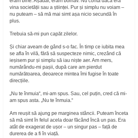
eram bine. Așadar, eram bolnav. Nu conta dacă era
vina societății sau a științei. Pur și simplu nu voiam –
nu puteam – să mă mai simt așa nicio secundă în
plus.
Trebuia să-mi pun capăt zilelor.
Și chiar aveam de gând s-o fac. În timp ce iubita mea
se afla în vilă, fără să suspecteze nimic, crezând că
ieșisem pur și simplu să iau niște aer. Am mers,
numărându-mi pașii, după care am pierdut
numărătoarea, deoarece mintea îmi fugise în toate
direcțiile.
„Nu te înmuia“, mi-am spus. Sau, cel puțin, cred că mi-
am spus asta. „Nu te înmuia.“
Am reușit să ajung pe marginea stâncii. Puteam înceta
să mă simt în felul acela doar făcând încă un pas. Era
atât de exagerat de ușor – un singur pas – față de
durerea de a fi în viață.