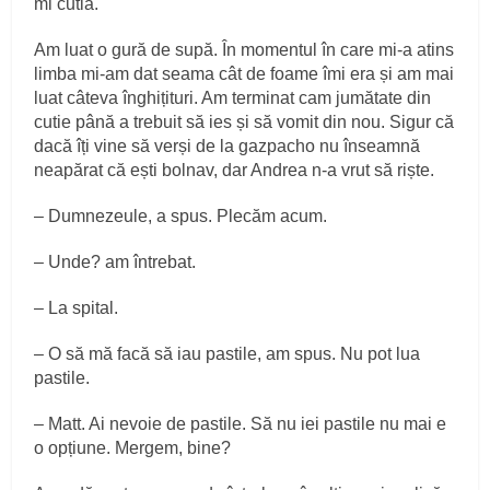
mi cutia.
Am luat o gură de supă. În momentul în care mi-a atins
limba mi-am dat seama cât de foame îmi era și am mai
luat câteva înghițituri. Am terminat cam jumătate din
cutie până a trebuit să ies și să vomit din nou. Sigur că
dacă îți vine să verși de la gazpacho nu înseamnă
neapărat că ești bolnav, dar Andrea n-a vrut să riște.
– Dumnezeule, a spus. Plecăm acum.
– Unde? am întrebat.
– La spital.
– O să mă facă să iau pastile, am spus. Nu pot lua
pastile.
– Matt. Ai nevoie de pastile. Să nu iei pastile nu mai e
o opțiune. Mergem, bine?