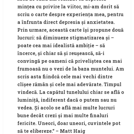
mințea cu privire la viitor, mi-am dorit să
scriu o carte despre experiența mea, pentru
a înfrunta direct depresia și anxietatea.
Prin urmare, această carte își propune două
lucruri: să diminueze stigmatizarea și –
poate cea mai idealistă ambiție – să
încerce, și chiar să și reușească, să-i
convingă pe oameni că priveliștea cea mai
frumoasă nu o vezi de la baza muntelui. Am
scris asta fiindcă cele mai vechi dintre
clișee rămân și cele mai adevărate. Timpul
vindecă. La capătul tunelului chiar se află o
luminiță, indiferent dacă o putem sau nu
vedea. Și acolo se află mai multe lucruri
bune decât crezi și mai multe finaluri
fericite. Uneori, doar uneori, cuvintele pot
să te elibereze.“ – Matt Haig