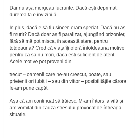
Dar nu așa mergeau lucrurile. Dacă ești deprimat,
durerea ta e invizibilă.
În plus, dacă e să fiu sincer, eram speriat. Dacă nu aș
fi murit? Dacă doar aș fi paralizat, ajungând prizonier,
fără să mă pot mișca, în această stare, pentru
totdeauna? Cred că viața îți oferă întotdeauna motive
pentru ca să nu mori, dacă ești suficient de atent.
Acele motive pot proveni din
trecut – oamenii care ne-au crescut, poate, sau
prietenii ori iubiții – sau din viitor – posibilitățile cărora
le-am pune capăt.
Așa că am continuat să trăiesc. M-am întors la vilă și
am vomitat din cauza stresului provocat de întreaga
situație.