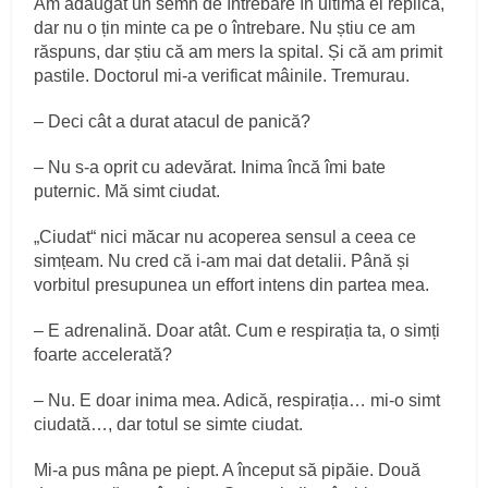
Am adăugat un semn de întrebare în ultima ei replică,
dar nu o țin minte ca pe o întrebare. Nu știu ce am
răspuns, dar știu că am mers la spital. Și că am primit
pastile. Doctorul mi-a verificat mâinile. Tremurau.
– Deci cât a durat atacul de panică?
– Nu s-a oprit cu adevărat. Inima încă îmi bate
puternic. Mă simt ciudat.
„Ciudat“ nici măcar nu acoperea sensul a ceea ce
simțeam. Nu cred că i-am mai dat detalii. Până și
vorbitul presupunea un effort intens din partea mea.
– E adrenalină. Doar atât. Cum e respirația ta, o simți
foarte accelerată?
– Nu. E doar inima mea. Adică, respirația… mi-o simt
ciudată…, dar totul se simte ciudat.
Mi-a pus mâna pe piept. A început să pipăie. Două