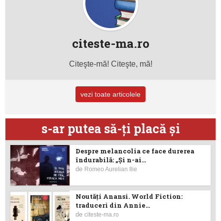
citeste-ma.ro
Citeşte-mă! Citeşte, mă!
vezi toate articolele
s-ar putea să-ţi placă şi
Despre melancolia ce face durerea
îndurabilă: „Și n-ai...
de
Romeo Aurelian Ilie
Noutăţi Anansi. World Fiction:
traduceri din Annie...
de
citeste-ma.ro