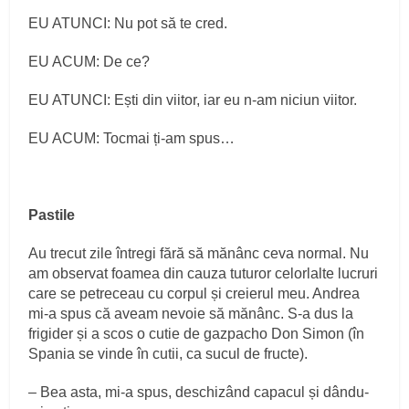
EU ATUNCI: Nu pot să te cred.
EU ACUM: De ce?
EU ATUNCI: Ești din viitor, iar eu n-am niciun viitor.
EU ACUM: Tocmai ți-am spus…
Pastile
Au trecut zile întregi fără să mănânc ceva normal. Nu
am observat foamea din cauza tuturor celorlalte lucruri
care se petreceau cu corpul și creierul meu. Andrea
mi-a spus că aveam nevoie să mănânc. S-a dus la
frigider și a scos o cutie de gazpacho Don Simon (în
Spania se vinde în cutii, ca sucul de fructe).
– Bea asta, mi-a spus, deschizând capacul și dându-