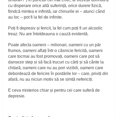
cu disperare orice altă suferință, orice durere fizică,
fiindcă mintea e infinită, iar chinurile ei – atunci când
au loc – pot fi la fel de infinite.
Poți fi depresiv și fericit, la fel cum poți fi un alcoolic
treaz. Nu are întotdeauna o cauză evidentă.
Poate afecta oameni – milionari, oameni cu un păr
frumos, oameni aflați într-o căsnicie fericită, oameni
care tocmai au fost promovați, oameni care pot să
danseze step și să facă trucuri cu cărți și să cânte la
chitară, oameni care nu au pori vizibili, oameni care
debordează de fericire în postările lor – care, priviți din
afară, nu au niciun motiv să se simtă nefericiți.
E ceva misterios chiar și pentru cei care suferă de
depresie.