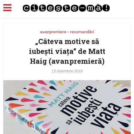
avanpremiere
recomandări
•
„Câteva motive să
iubești viața” de Matt
Haig (avanpremieră)
12 noiembrie 2018