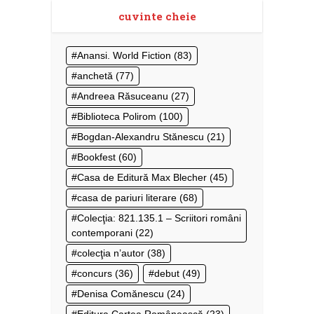
cuvinte cheie
Anansi. World Fiction
(83)
anchetă
(77)
Andreea Răsuceanu
(27)
Biblioteca Polirom
(100)
Bogdan-Alexandru Stănescu
(21)
Bookfest
(60)
Casa de Editură Max Blecher
(45)
casa de pariuri literare
(68)
Colecţia: 821.135.1 – Scriitori români
contemporani
(22)
colecţia n’autor
(38)
concurs
(36)
debut
(49)
Denisa Comănescu
(24)
Editura Cartea Românească
(23)