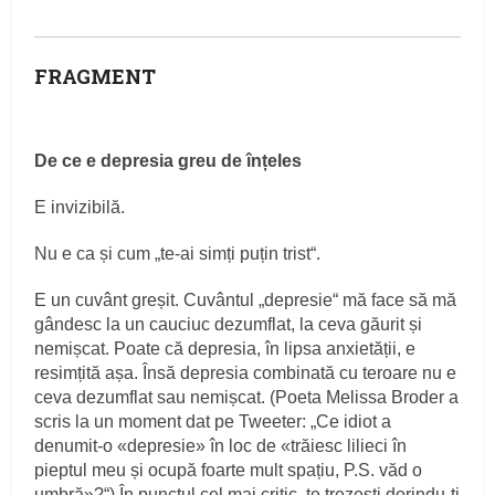
FRAGMENT
De ce e depresia greu de înțeles
E invizibilă.
Nu e ca și cum „te-ai simți puțin trist“.
E un cuvânt greșit. Cuvântul „depresie“ mă face să mă
gândesc la un cauciuc dezumflat, la ceva găurit și
nemișcat. Poate că depresia, în lipsa anxietății, e
resimțită așa. Însă depresia combinată cu teroare nu e
ceva dezumflat sau nemișcat. (Poeta Melissa Broder a
scris la un moment dat pe Tweeter: „Ce idiot a
denumit-o «depresie» în loc de «trăiesc lilieci în
pieptul meu și ocupă foarte mult spațiu, P.S. văd o
umbră»?“) În punctul cel mai critic, te trezești dorindu-ți