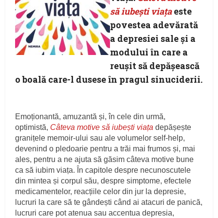
să iubești viața
este
povestea adevărată
a depresiei sale și a
modului în care a
reușit să depășească
o boală care-l dusese în pragul sinuciderii.
Emoționantă, amuzantă și, în cele din urmă,
optimistă,
Câteva motive să iubești viața
depășește
granițele memoir-ului sau ale volumelor self-help,
devenind o pledoarie pentru a trăi mai frumos și, mai
ales, pentru a ne ajuta să găsim câteva motive bune
ca să iubim viața. În capitole despre necunoscutele
din mintea și corpul său, despre simptome, efectele
medicamentelor, reacțiile celor din jur la depresie,
lucruri la care să te gândești când ai atacuri de panică,
lucruri care pot atenua sau accentua depresia,