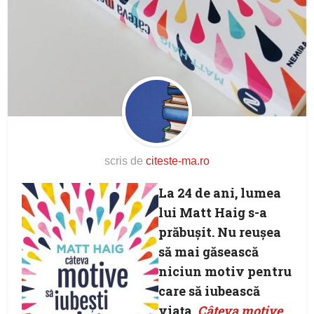
scris de
citeste-ma.ro
La 24 de ani, lumea
lui Matt Haig s-a
prăbușit. Nu reușea
să mai găsească
niciun motiv pentru
care să iubească
viața.
Câteva motive