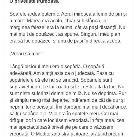
O priveliște frumoasă
Soarele ardea puternic. Aerul mirosea a lemn de pin și
a mare. Marea era acolo, chiar sub stâncă, iar
marginea falezei era la numai câțiva pași distanță. Nu
mai mult de douăzeci, aș spune. Singurul meu plan
era să fac douăzeci și unu de pași în direcția aceea.
„Vreau să mor.“
Lângă piciorul meu era o șopârlă. O șopârlă
adevărată. Am simțit asta ca o judecată. Faza cu
șopârlele e că ele nu se sinucid. Șopârlele sunt
supraviețuitori. Le tai coada și le crește alta la loc. Nu
sunt niște suferinzi demni de milă. Nu se deprimă. Pur
și simplu merg mai departe, indiferent de cât de dur și
neprimitor e peisajul. Îmi doream, mai mult decât orice,
să fiu șopârla aia. Vila era în spatele meu. Cel mai
drăguț loc în care locuisem vreodată. În fața mea, cea
mai spectaculoasă priveliște pe care o văzusem
vreodată. O Mediterană strălucitoare, arătând precum