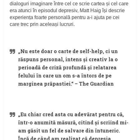
dialoguri imaginare între cel ce scrie cartea și cel care
era atunci în episodul depresiv, Matt Haig își descrie
experiența foarte personală pentru a-i ajuta pe cei
care trec prin aceleași lucruri.
„Nu este doar o carte de self-help, ci un
răspuns personal, intens și creativ la o
perioadă de criză profundă și relatarea
felului în care un om s-a întors de pe
marginea prăpastiei.“ – The Guardian
„Eu chiar cred asta cu adevărat pentru că,
într-o anumită măsură, citind și scriind mi-
am găsit un fel de salvare din întuneric.
Încă de când am realizat că depresia