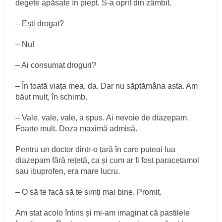
degete apăsate în piept. S-a oprit din zâmbit.
– Ești drogat?
– Nu!
– Ai consumat droguri?
– În toată viața mea, da. Dar nu săptămâna asta. Am
băut mult, în schimb.
– Vale, vale, vale, a spus. Ai nevoie de diazepam.
Foarte mult. Doza maximă admisă.
Pentru un doctor dintr-o țară în care puteai lua
diazepam fără rețetă, ca și cum ar fi fost paracetamol
sau ibuprofen, era mare lucru.
– O să te facă să te simți mai bine. Promit.
Am stat acolo întins și mi-am imaginat că pastilele