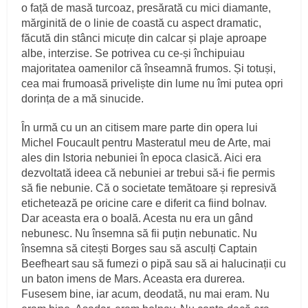
o față de masă turcoaz, presărată cu mici diamante,
mărginită de o linie de coastă cu aspect dramatic,
făcută din stânci micuțe din calcar și plaje aproape
albe, interzise. Se potrivea cu ce-și închipuiau
majoritatea oamenilor că înseamnă frumos. Și totuși,
cea mai frumoasă priveliște din lume nu îmi putea opri
dorința de a mă sinucide.
În urmă cu un an citisem mare parte din opera lui
Michel Foucault pentru Masteratul meu de Arte, mai
ales din Istoria nebuniei în epoca clasică. Aici era
dezvoltată ideea că nebuniei ar trebui să-i fie permis
să fie nebunie. Că o societate temătoare și represivă
etichetează pe oricine care e diferit ca fiind bolnav.
Dar aceasta era o boală. Acesta nu era un gând
nebunesc. Nu însemna să fii puțin nebunatic. Nu
însemna să citești Borges sau să asculți Captain
Beefheart sau să fumezi o pipă sau să ai halucinații cu
un baton imens de Mars. Aceasta era durerea.
Fusesem bine, iar acum, deodată, nu mai eram. Nu