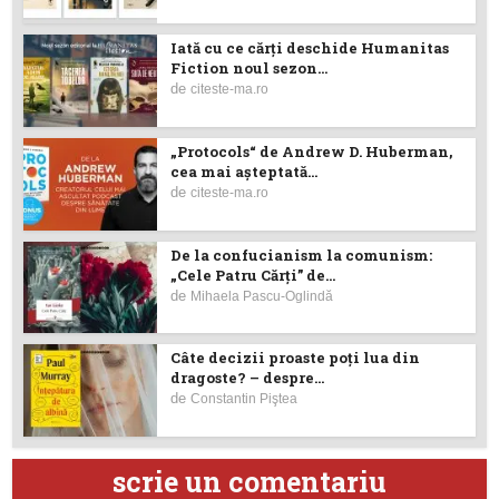
Iată cu ce cărţi deschide Humanitas
Fiction noul sezon...
de
citeste-ma.ro
„Protocols“ de Andrew D. Huberman,
cea mai așteptată...
de
citeste-ma.ro
De la confucianism la comunism:
„Cele Patru Cărți” de...
de
Mihaela Pascu-Oglindă
Câte decizii proaste poţi lua din
dragoste? – despre...
de
Constantin Piştea
scrie un comentariu