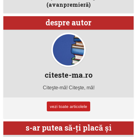
(avanpremieră)
despre autor
citeste-ma.ro
Citeşte-mă! Citeşte, mă!
vezi toate articolele
s-ar putea să-ţi placă şi