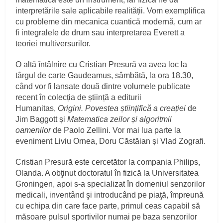
interpretările sale aplicabile realității. Vom exemplifica
cu probleme din mecanica cuantică modernă, cum ar
fi integralele de drum sau interpretarea Everett a
teoriei multiversurilor.
O altă întâlnire cu Cristian Presură va avea loc la
târgul de carte Gaudeamus, sâmbătă, la ora 18.30,
când vor fi lansate două dintre volumele publicate
recent în colecția de știință a editurii
Humanitas,
Origini. Povestea științifică a creației
de
Jim Baggott și
Matematica zeilor și algoritmii
oamenilor
de Paolo Zellini. Vor mai lua parte la
eveniment Liviu Ornea, Doru Căstăian și Vlad Zografi.
Cristian Presură este cercetător la compania Philips,
Olanda. A obţinut doctoratul în fizică la Universitatea
Groningen, apoi s-a specializat în domeniul senzorilor
medicali, inventând şi introducând pe piaţă, împreună
cu echipa din care face parte, primul ceas capabil să
măsoare pulsul sportivilor numai pe baza senzorilor