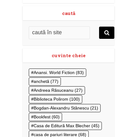
caută
cuvinte cheie
Anansi. World Fiction
(83)
anchetă
(77)
Andreea Răsuceanu
(27)
Biblioteca Polirom
(100)
Bogdan-Alexandru Stănescu
(21)
Bookfest
(60)
Casa de Editură Max Blecher
(45)
casa de pariuri literare
(68)