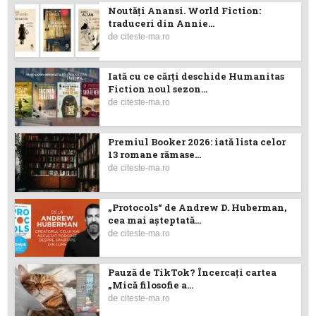
Noutăţi Anansi. World Fiction:
traduceri din Annie...
de
citeste-ma.ro
Iată cu ce cărţi deschide Humanitas
Fiction noul sezon...
de
citeste-ma.ro
Premiul Booker 2026: iată lista celor
13 romane rămase...
de
citeste-ma.ro
„Protocols“ de Andrew D. Huberman,
cea mai așteptată...
de
citeste-ma.ro
Pauză de TikTok? Încercaţi cartea
„Mică filosofie a...
de
citeste-ma.ro