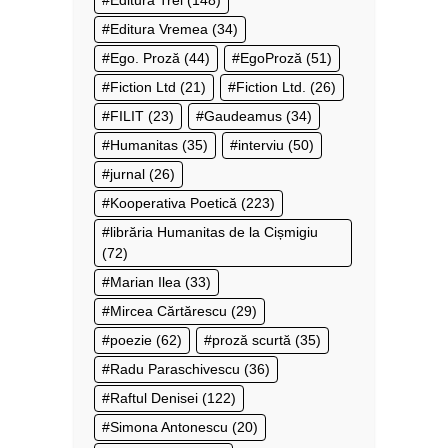
Editura Vremea
(34)
Ego. Proză
(44)
EgoProză
(51)
Fiction Ltd
(21)
Fiction Ltd.
(26)
FILIT
(23)
Gaudeamus
(34)
Humanitas
(35)
interviu
(50)
jurnal
(26)
Kooperativa Poetică
(223)
librăria Humanitas de la Cișmigiu
(72)
Marian Ilea
(33)
Mircea Cărtărescu
(29)
poezie
(62)
proză scurtă
(35)
Radu Paraschivescu
(36)
Raftul Denisei
(122)
Simona Antonescu
(20)