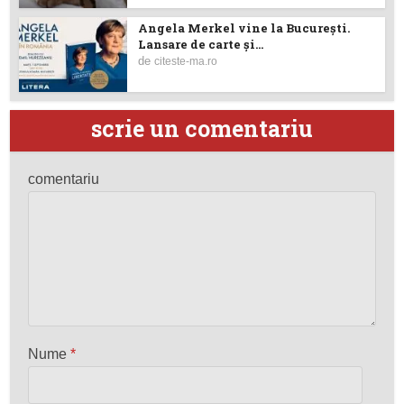
Angela Merkel vine la București.
Lansare de carte şi...
de
citeste-ma.ro
scrie un comentariu
comentariu
Nume
*