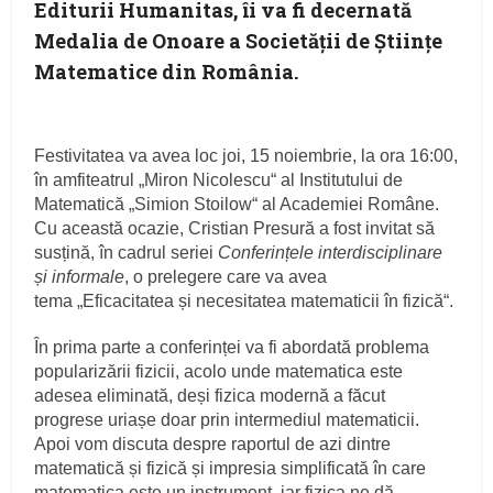
Editurii Humanitas, îi va fi decernată
Medalia de Onoare a Societății de Științe
Matematice din România.
Festivitatea va avea loc joi, 15 noiembrie, la ora 16:00,
în amfiteatrul „Miron Nicolescu“ al Institutului de
Matematică „Simion Stoilow“ al Academiei Române.
Cu această ocazie, Cristian Presură a fost invitat să
susțină, în cadrul seriei
Conferințele interdisciplinare
și informale
, o prelegere care va avea
tema „Eficacitatea și necesitatea matematicii în fizică“.
În prima parte a conferinței va fi abordată problema
popularizării fizicii, acolo unde matematica este
adesea eliminată, deși fizica modernă a făcut
progrese uriașe doar prin intermediul matematicii.
Apoi vom discuta despre raportul de azi dintre
matematică și fizică și impresia simplificată în care
matematica este un instrument, iar fizica ne dă