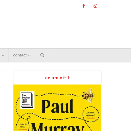
e
contact
ce am citit