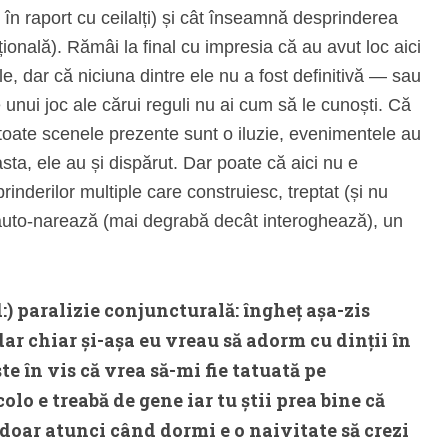
, în raport cu ceilalți) și cât înseamnă desprinderea
oțională). Rămâi la final cu impresia că au avut loc aici
le, dar că niciuna dintre ele nu a fost definitivă — sau
le unui joc ale cărui reguli nu ai cum să le cunoști. Că
toate scenele prezente sunt o iluzie, evenimentele au
sta, ele au și dispărut. Dar poate că aici nu e
inderilor multiple care construiesc, treptat (și nu
auto-narează (mai degrabă decât interoghează), un
:) paralizie conjuncturală: îngheț așa-zis
dar chiar și-așa eu vreau să adorm cu dinții în
te în vis că vrea să-mi fie tatuată pe
olo e treabă de gene iar tu știi prea bine că
doar atunci când dormi e o naivitate să crezi