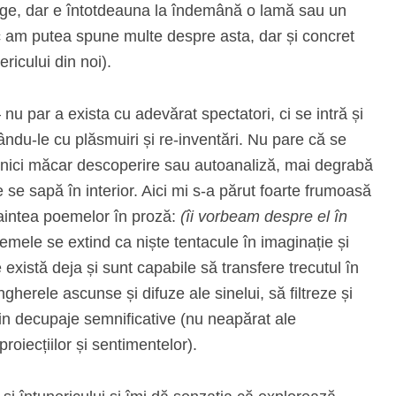
ge, dar e întotdeauna la îndemână o lamă sau un
olic am putea spune multe despre asta, dar și concret
ricului din noi).
 nu par a exista cu adevărat spectatori, ci se intră și
ându-le cu plăsmuiri și re-inventări. Nu pare că se
 nici măcar descoperire sau autoanaliză, mai degrabă
se sapă în interior. Aici mi s-a părut foarte frumoasă
aintea poemelor în proză:
(îi vorbeam despre el în
emele se extind ca niște tentacule în imaginație și
 există deja și sunt capabile să transfere trecutul în
gherele ascunse și difuze ale sinelui, să filtreze și
n decupaje semnificative (nu neapărat ale
 proiecțiilor și sentimentelor).