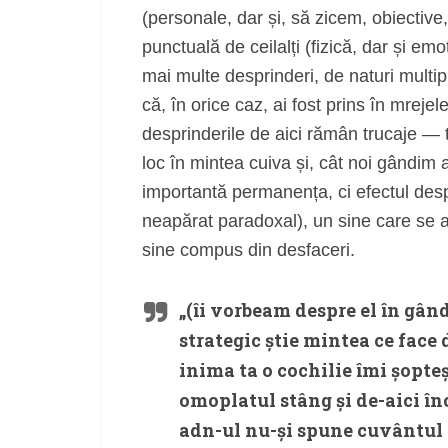
(personale, dar și, să zicem, obiective
punctuală de ceilalți (fizică, dar și em
mai multe desprinderi, de naturi multip
că, în orice caz, ai fost prins în mreje
desprinderile de aici rămân trucaje — 
loc în mintea cuiva și, cât noi gândim a
importantă permanența, ci efectul despr
neapărat paradoxal), un sine care se 
sine compus din desfaceri.
„(îi vorbeam despre el în gând
strategic știe mintea ce face 
inima ta o cochilie îmi șopteș
omoplatul stâng și de-aici înc
adn-ul nu-și spune cuvântul 