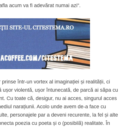
afla acum va fi adevărat numai azi”.
rinse într-un vortex al imaginației și realității, ci
 ușor violentă, ușor întunecată, de parcă ai săpa cu
nt. Cu toate că, desigur, nu ai acces, singurul acces
rmediul narațiunii. Acolo unde avem de-a face cu
te, personajele par a deveni recurente, la fel și alte
onecta poezia cu poeta și o (posibilă) realitate. În