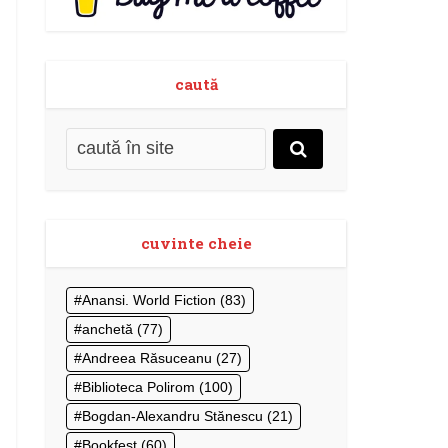
caută
cuvinte cheie
Anansi. World Fiction
(83)
anchetă
(77)
Andreea Răsuceanu
(27)
Biblioteca Polirom
(100)
Bogdan-Alexandru Stănescu
(21)
Bookfest
(60)