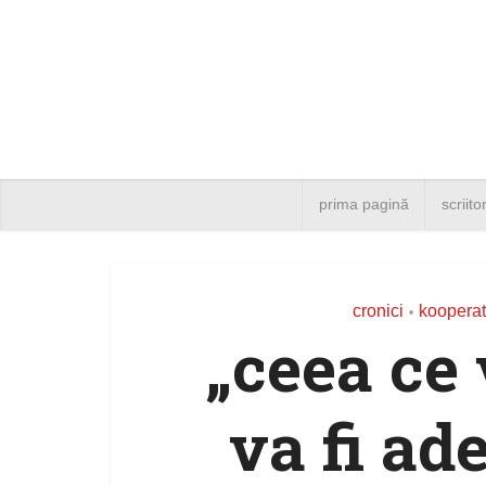
prima pagină
scriito
cronici
kooperat
•
„ceea ce
va fi ad