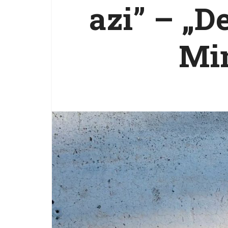
azi” – „D
Mi