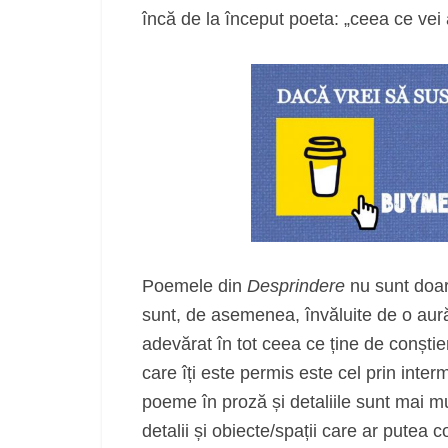
încă de la început poeta: „ceea ce vei 
Poemele din
Desprindere
nu sunt doar p
sunt, de asemenea, învăluite de o aură
adevărat în tot ceea ce ține de conștie
care îți este permis este cel prin inte
poeme în proză și detaliile sunt mai mul
detalii și obiecte/spații care ar putea c