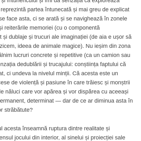
 și întunericului și îmi dă senzația că explorează
e reprezintă partea întunecată și mai greu de explicat
se face asta, ci se arată și se navighează în zonele
 și reiterările memoriei (cu o componentă
 și dublaje și trucuri ale imaginației (de aia e ușor să
ă zicem, ideea de animale magice). Nu ieșim din zona
tâlnim lucruri concrete și repetitive (ca un camion sau
ația dedublării și trucajului: conștiința faptului că
at, ci undeva la nivelul minții. Că acesta este un
se de violență și pasiune în care trăiesc și monștrii
le năluci care vor apărea și vor dispărea cu aceeași
 permanent, determinat — dar de ce ar diminua asta în
lor străbătute?
ul acesta înseamnă ruptura dintre realitate și
ul jocului din interior, al sinelui și proiecției sale