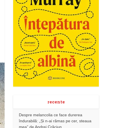
recente
Despre melancolia ce face durerea
îndurabilă: „Și n-ai rămas pe cer, steaua
mea” de Andrei Crăciun