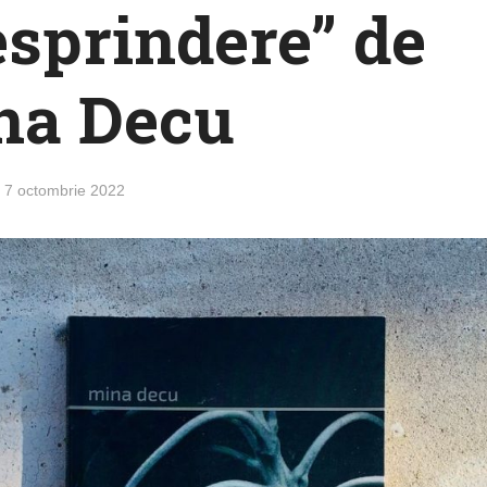
esprindere” de
na Decu
7 octombrie 2022