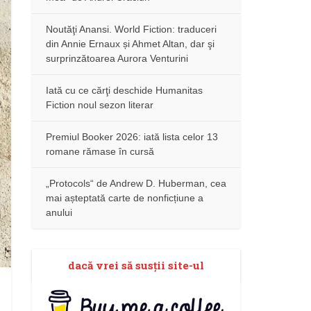
Noutăţi Anansi. World Fiction: traduceri
din Annie Ernaux și Ahmet Altan, dar şi
surprinzătoarea Aurora Venturini
Iată cu ce cărţi deschide Humanitas
Fiction noul sezon literar
Premiul Booker 2026: iată lista celor 13
romane rămase în cursă
„Protocols“ de Andrew D. Huberman, cea
mai așteptată carte de nonficțiune a
anului
dacă vrei să susţii site-ul