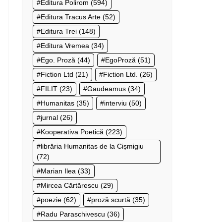
Editura Polirom
(594)
Editura Tracus Arte
(52)
Editura Trei
(148)
Editura Vremea
(34)
Ego. Proză
(44)
EgoProză
(51)
Fiction Ltd
(21)
Fiction Ltd.
(26)
FILIT
(23)
Gaudeamus
(34)
Humanitas
(35)
interviu
(50)
jurnal
(26)
Kooperativa Poetică
(223)
librăria Humanitas de la Cișmigiu
(72)
Marian Ilea
(33)
Mircea Cărtărescu
(29)
poezie
(62)
proză scurtă
(35)
Radu Paraschivescu
(36)