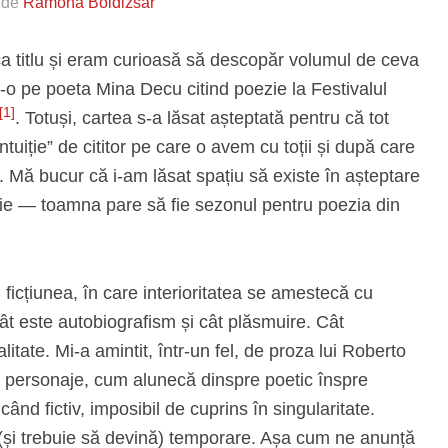
s de
Ramona Boldizsar
a titlu și eram curioasă să descopăr volumul de ceva
-o pe poeta Mina Decu citind poezie la Festivalul
[1]
. Totuși, cartea s-a lăsat așteptată pentru că tot
tuiție” de cititor pe care o avem cu toții și după care
 Mă bucur că i-am lăsat spațiu să existe în așteptare
uie — toamna pare să fie sezonul pentru poezia din
ficțiunea, în care interioritatea se amestecă cu
cât este autobiografism și cât plăsmuire. Cât
alitate. Mi-a amintit, într-un fel, de proza lui Roberto
i personaje, cum alunecă dinspre poetic înspre
ând fictiv, imposibil de cuprins în singularitate.
n (și trebuie să devină) temporare. Așa cum ne anunță