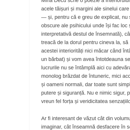
Mina Decu scrie o poezie a interiorului
acele tăișuri și margini ale sinelui car
— și, pentru că e greu de explicat, nu 
obscure ale psihicului unde își fac loc
interpretativă destul de însemnată), cât
treacă de la dorul pentru cineva la, s
acestei interiorități nici măcar când în
un bărbat) și vom avea întotdeauna senz
lucrurile nu se întâmplă aici cu adevăr
monolog brăzdat de întuneric, mici acce
și oameni normali, dar toate sunt simp
putere și siguranță. Nu e nimic sigur,
vreun fel forța și veridicitatea senzații
Ar fi interesant de văzut cât din volum
imaginar, cât înseamnă desfacere în sens