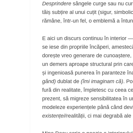
Desprindere
sângele curge sau nu cur
tăiș subțire al unui cuțit (sigur, simb
rămâne, într-un fel, o emblemă a întune
E aici un discurs continuu în interior —
se iese din propriile încăperi, amestec
dorește vreo generare de cunoaștere,
un demers aproape structural prin care 
și ingenioasă punerea în paranteze în
gând)
dublat de
(îmi imaginam că)
. Po
fură din realitate, împletesc cu ceea ce
prezent, să migreze sensibilitatea în un
modeleze experiențele până când devi
existenței
/realității, ci mai degrabă ale