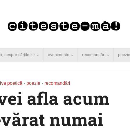
rii, despre cărţile lor
evenimente
recomandări
poezi
iva poetică
poezie
recomandări
•
•
 vei afla acum
evărat numai