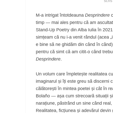
scri
M-a intrigat întotdeauna
Desprindere
c
timp — mai ales pentru că am ascultat
Stand-Up Poetry din Alba Iulia în 2021
simțeam că nu i-a venit rândul (acea „in
e bine să ne ghidăm din când în când).
pentru că simt că am citit-o când treb
Desprindere
.
Un volum care împletește realitatea cu 
imaginarul și îți este greu să discerni 
călătorești în mintea poetei și cât în re
Bolaño — așa cum strecoară situații ș
narațiune, păstrând un sine când real, c
Realitatea, ficțiunea și adevărul devi