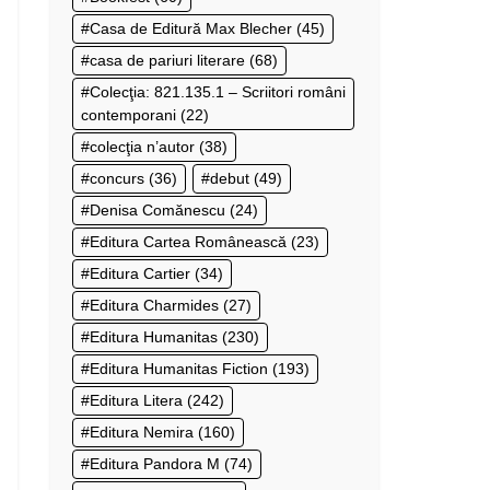
Casa de Editură Max Blecher
(45)
casa de pariuri literare
(68)
Colecţia: 821.135.1 – Scriitori români
contemporani
(22)
colecţia n’autor
(38)
concurs
(36)
debut
(49)
Denisa Comănescu
(24)
Editura Cartea Românească
(23)
Editura Cartier
(34)
Editura Charmides
(27)
Editura Humanitas
(230)
Editura Humanitas Fiction
(193)
Editura Litera
(242)
Editura Nemira
(160)
Editura Pandora M
(74)