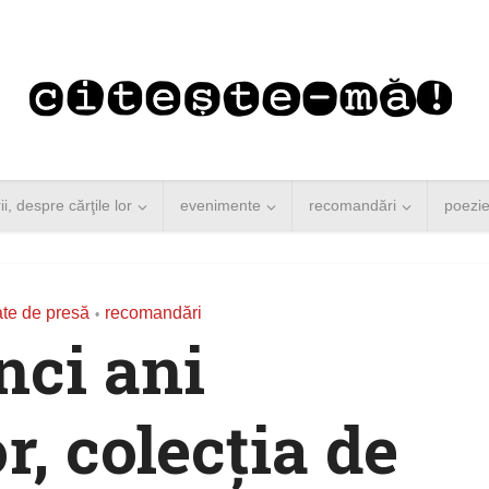
rii, despre cărţile lor
evenimente
recomandări
poezi
te de presă
recomandări
•
nci ani
r, colecția de