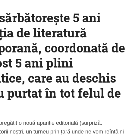
sărbătorește 5 ani
ția de literatură
orană, coordonată de
st 5 ani plini
tice, care au deschis
 purtat în tot felul de
egătit o nouă apariție editorială (surpriză,
rii noștri, un turneu prin țară unde ne vom reîntâlni