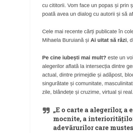
cu cititorii. Vom face un popas și prin șc
poată avea un dialog cu autorii și să a
Cele mai recente cărți publicate în col
Mihaela Buruiană și
Ai uitat să râzi
, 
Pe cine iubești mai mult?
este un vo
alegerilor aflată la intersecția dintre ge
actual, dintre primejdie și adăpost, blocu
singurătate și comunitate, masculinitat
zile, blândețe și cruzime, virtual și real
„E o carte a alegerilor, a 
mocnite, a interiorităților
adevărurilor care mustesc