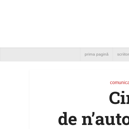
prima pagină
scriito
comunica
Ci
de n’auto