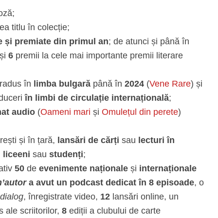
oză;
ea titlu în colecție;
 și premiate din primul an
; de atunci și până în
 și
6
premii la cele mai importante premii literare
tradus în
limba bulgară
până în
2024
(
Vene Rare
) și
raduceri
în limbi de circulație internațională
;
mat audio
(
Oameni mari
și
Omulețul din perete
)
ești și în țară,
lansări de cărți
sau
lecturi în
u
liceeni
sau
studenți
;
ativ
50
de
evenimente naționale
și
internaționale
n’autor
a avut un podcast dedicat în 8 episoade
, o
 dialog
, înregistrate video,
12
lansări online, un
 ale scriitorilor,
8
ediții a clubului de carte