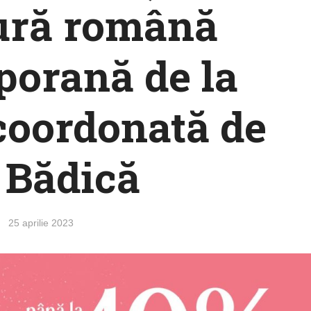
tură română
orană de la
coordonată de
i Bădică
25 aprilie 2023