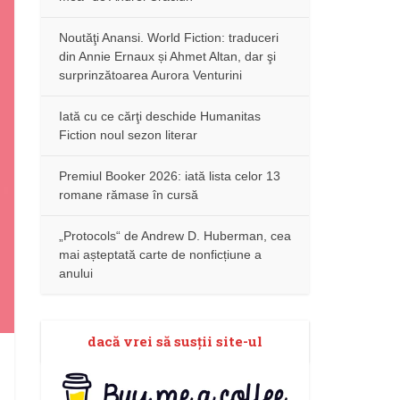
Noutăţi Anansi. World Fiction: traduceri
din Annie Ernaux și Ahmet Altan, dar şi
surprinzătoarea Aurora Venturini
Iată cu ce cărţi deschide Humanitas
Fiction noul sezon literar
Premiul Booker 2026: iată lista celor 13
romane rămase în cursă
„Protocols“ de Andrew D. Huberman, cea
mai așteptată carte de nonficțiune a
anului
dacă vrei să susţii site-ul