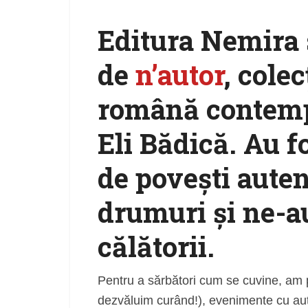
Editura Nemira 
de
n’autor
, colec
română contemp
Eli Bădică. Au fo
de povești auten
drumuri și ne-au
călătorii.
Pentru a sărbători cum se cuvine, am pr
dezvăluim curând!), evenimente cu auto