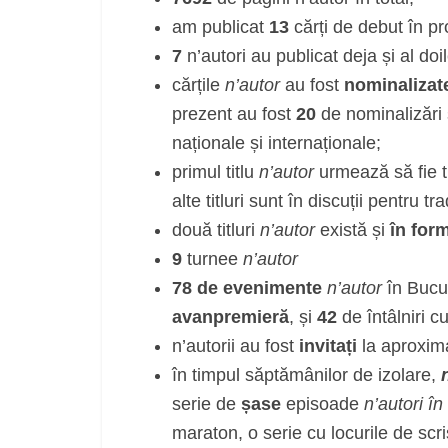
am publicat
13
cărți de debut în pr
7
n’autori au publicat deja și al doil
cărțile
n’autor
au fost
nominalizate
prezent au fost
20
de nominalizări
naționale și internaționale;
primul titlu
n’autor
urmează să fie 
alte titluri sunt în discuții pentru t
două titluri
n’autor
există și
în for
9
turnee
n’autor
78 de evenimente
n’autor
în Bucur
avanpremieră
, și
42
de întâlniri c
n’autorii au fost
invitați
la aproxim
în timpul săptămânilor de izolare,
serie de
șase
episoade
n’autori în
maraton, o serie cu locurile de scris