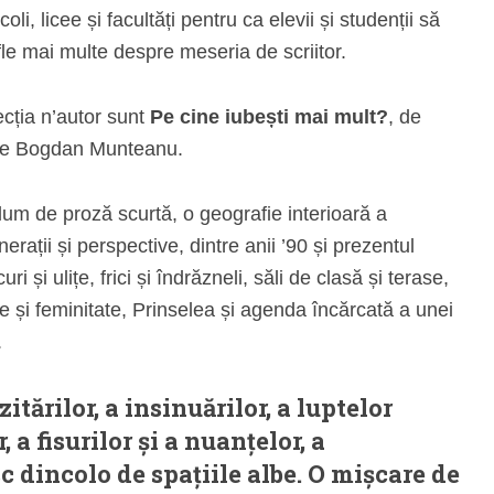
oli, licee și facultăți pentru ca elevii și studenții să
fle mai multe despre meseria de scriitor.
ecția n’autor sunt
Pe cine iubești mai mult?
, de
de Bogdan Munteanu.
lum de proză scurtă, o geografie interioară a
nerații și perspective, dintre anii ’90 și prezentul
ri și ulițe, frici și îndrăzneli, săli de clasă și terase,
e și feminitate, Prinselea și agenda încărcată a unei
.
ezitărilor, a insinuărilor, a luptelor
, a fisurilor și a nuanțelor, a
 dincolo de spațiile albe. O mișcare de