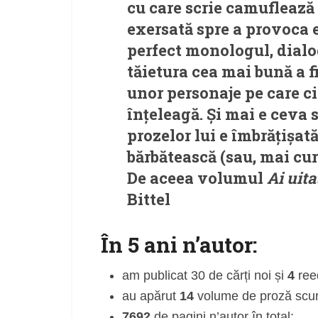
cu care scrie camuflează
exersată spre a provoca 
perfect monologul, dialogu
tăietura cea mai bună a fi
unor personaje pe care cit
înțeleagă. Și mai e ceva
prozelor lui e îmbrățișat
bărbătească (sau, mai cur
De aceea volumul
Ai uita
Bittel
În 5 ani n’autor:
am publicat 30 de cărți noi și
4
reed
au apărut
14
volume de proză scur
7692
de pagini n’autor în total;