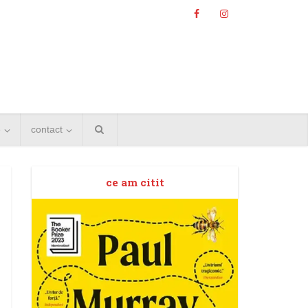
e
contact
ce am citit