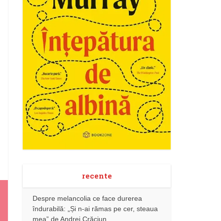
recente
Despre melancolia ce face durerea
îndurabilă: „Și n-ai rămas pe cer, steaua
mea” de Andrei Crăciun