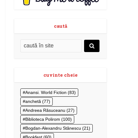
caută
cuvinte cheie
Anansi. World Fiction
(83)
anchetă
(77)
Andreea Răsuceanu
(27)
Biblioteca Polirom
(100)
Bogdan-Alexandru Stănescu
(21)
Bookfest
(60)