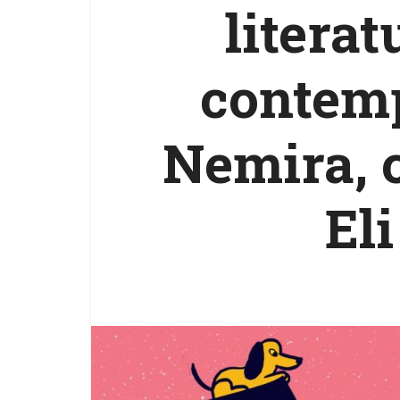
litera
contemp
Nemira, 
El