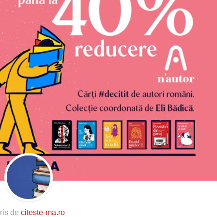
ris de
citeste-ma.ro