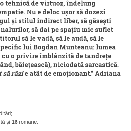
 o tehnică de virtuoz, îndelung
empatie. Nu e deloc ușor să dozezi
l și stilul indirect liber, să găsești
nalurilor, să dai pe spațiu mic suflet
itorul să le vadă, să le audă, să le
 specific lui Bogdan Munteanu: lumea
ă cu o privire îmblânzită de tandrețe
ând, băiețească), niciodată sarcastică.
t să râzi
e atât de emoționant.“
Adriana
itări;
tă și
16
romane;