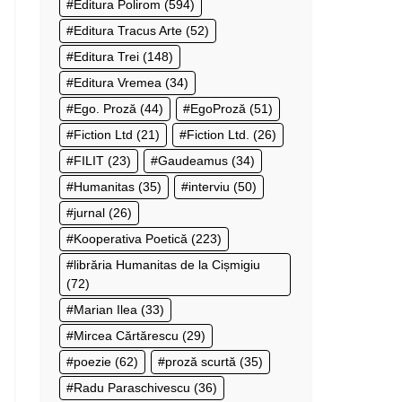
Editura Polirom
(594)
Editura Tracus Arte
(52)
Editura Trei
(148)
Editura Vremea
(34)
Ego. Proză
(44)
EgoProză
(51)
Fiction Ltd
(21)
Fiction Ltd.
(26)
FILIT
(23)
Gaudeamus
(34)
Humanitas
(35)
interviu
(50)
jurnal
(26)
Kooperativa Poetică
(223)
librăria Humanitas de la Cișmigiu
(72)
Marian Ilea
(33)
Mircea Cărtărescu
(29)
poezie
(62)
proză scurtă
(35)
Radu Paraschivescu
(36)