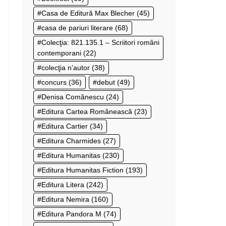
Casa de Editură Max Blecher
(45)
casa de pariuri literare
(68)
Colecţia: 821.135.1 – Scriitori români
contemporani
(22)
colecţia n’autor
(38)
concurs
(36)
debut
(49)
Denisa Comănescu
(24)
Editura Cartea Românească
(23)
Editura Cartier
(34)
Editura Charmides
(27)
Editura Humanitas
(230)
Editura Humanitas Fiction
(193)
Editura Litera
(242)
Editura Nemira
(160)
Editura Pandora M
(74)