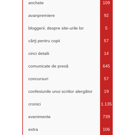
anchete
109
avanpremiere
92
bloggerii, despre site-urile lor
5
cărţi pentru copii
57
cinci detalii
14
comunicate de presă
645
concursuri
57
confesiunile unui scriitor alergător
19
cronici
1.135
evenimente
739
extra
106