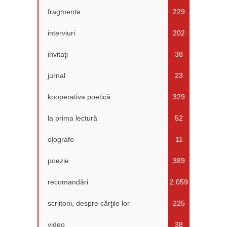
fragmente
229
interviuri
202
invitaţi
38
jurnal
23
kooperativa poetică
329
la prima lectură
52
olografe
11
poezie
389
recomandări
2.059
scriitorii, despre cărţile lor
225
video
38