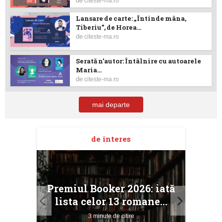
de
citeste-ma.ro
Lansare de carte: „Întinde mâna,
Tiberiu”, de Horea...
de
citeste-ma.ro
Serată n’autor: Întâlnire cu autoarele
Maria...
de
citeste-ma.ro
mai departe
de interes
taj
Ang
Premiul Booker 2026: iată
ile
Buc
lista celor 13 romane...
3 minute de citire