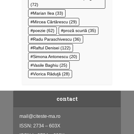
(72)
Marian Ilea
(33)
Mircea Cărtărescu
(29)
poezie
(62)
proză scurtă
(35)
Radu Paraschivescu
(36)
Raftul Denisei
(122)
Simona Antonescu
(20)
Vasile Baghiu
(25)
Viorica Răduţă
(28)
contact
mail@citeste-ma.ro
ISSN: 2734 – 603X