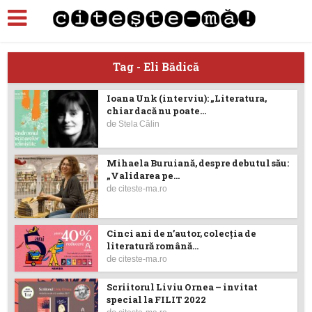
Tag - Eli Bădică
Ioana Unk (interviu): „Literatura,
chiar dacă nu poate...
de
Stela Călin
Mihaela Buruiană, despre debutul său:
„Validarea pe...
de
citeste-ma.ro
Cinci ani de n’autor, colecția de
literatură română...
de
citeste-ma.ro
Scriitorul Liviu Ornea – invitat
special la FILIT 2022