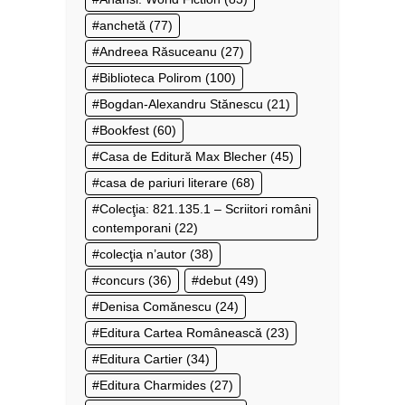
anchetă
(77)
Andreea Răsuceanu
(27)
Biblioteca Polirom
(100)
Bogdan-Alexandru Stănescu
(21)
Bookfest
(60)
Casa de Editură Max Blecher
(45)
casa de pariuri literare
(68)
Colecţia: 821.135.1 – Scriitori români
contemporani
(22)
colecţia n’autor
(38)
concurs
(36)
debut
(49)
Denisa Comănescu
(24)
Editura Cartea Românească
(23)
Editura Cartier
(34)
Editura Charmides
(27)