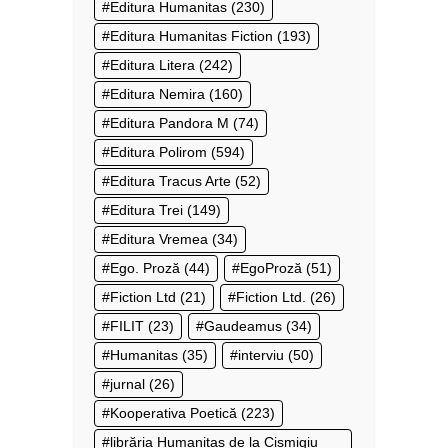
Editura Humanitas
(230)
Editura Humanitas Fiction
(193)
Editura Litera
(242)
Editura Nemira
(160)
Editura Pandora M
(74)
Editura Polirom
(594)
Editura Tracus Arte
(52)
Editura Trei
(149)
Editura Vremea
(34)
Ego. Proză
(44)
EgoProză
(51)
Fiction Ltd
(21)
Fiction Ltd.
(26)
FILIT
(23)
Gaudeamus
(34)
Humanitas
(35)
interviu
(50)
jurnal
(26)
Kooperativa Poetică
(223)
librăria Humanitas de la Cișmigiu