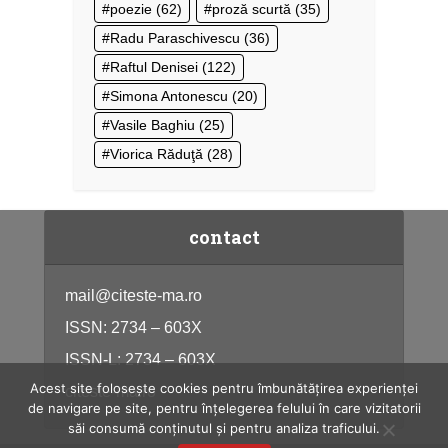
poezie
(62)
proză scurtă
(35)
Radu Paraschivescu
(36)
Raftul Denisei
(122)
Simona Antonescu
(20)
Vasile Baghiu
(25)
Viorica Răduţă
(28)
contact
mail@citeste-ma.ro
ISSN: 2734 – 603X
ISSN-L: 2734 – 603X
Acest site folosește cookies pentru îmbunătățirea experienței
citeste-ma.ro
de navigare pe site, pentru înțelegerea felului în care vizitatorii
săi consumă conținutul și pentru analiza traficului.