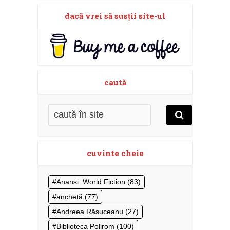
dacă vrei să susţii site-ul
caută
cuvinte cheie
Anansi. World Fiction
(83)
anchetă
(77)
Andreea Răsuceanu
(27)
Biblioteca Polirom
(100)