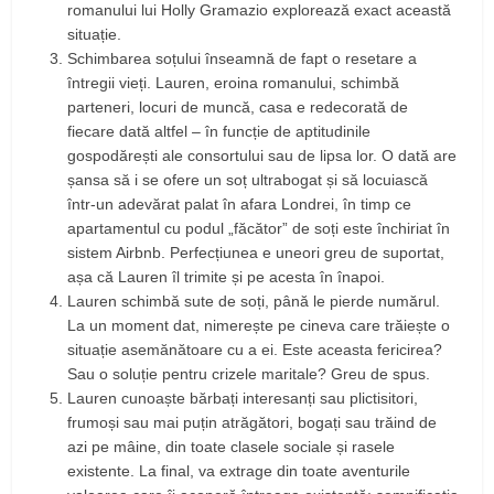
romanului lui Holly Gramazio explorează exact această
situație.
Schimbarea soțului înseamnă de fapt o resetare a
întregii vieți. Lauren, eroina romanului, schimbă
parteneri, locuri de muncă, casa e redecorată de
fiecare dată altfel – în funcție de aptitudinile
gospodărești ale consortului sau de lipsa lor. O dată are
șansa să i se ofere un soț ultrabogat și să locuiască
într-un adevărat palat în afara Londrei, în timp ce
apartamentul cu podul „făcător” de soți este închiriat în
sistem Airbnb. Perfecțiunea e uneori greu de suportat,
așa că Lauren îl trimite și pe acesta în înapoi.
Lauren schimbă sute de soți, până le pierde numărul.
La un moment dat, nimerește pe cineva care trăiește o
situație asemănătoare cu a ei. Este aceasta fericirea?
Sau o soluție pentru crizele maritale? Greu de spus.
Lauren cunoaște bărbați interesanți sau plictisitori,
frumoși sau mai puțin atrăgători, bogați sau trăind de
azi pe mâine, din toate clasele sociale și rasele
existente. La final, va extrage din toate aventurile