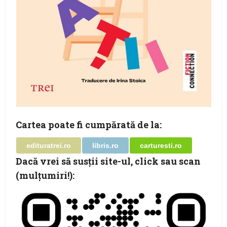
Cartea poate fi cumpărată de la:
edituratrei.ro
libris.ro
carturesti.ro
Dacă vrei să susţii site-ul, click sau scan
(mulţumiri!):