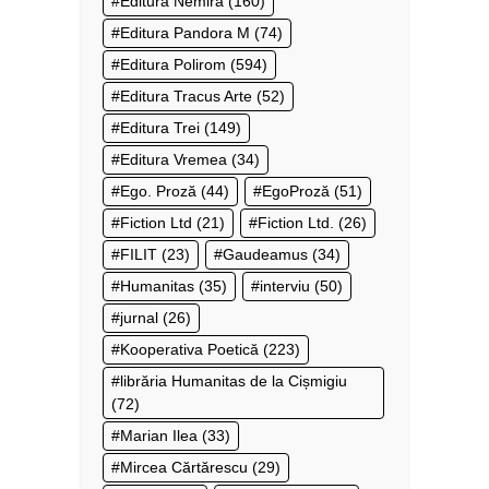
Editura Nemira
(160)
Editura Pandora M
(74)
Editura Polirom
(594)
Editura Tracus Arte
(52)
Editura Trei
(149)
Editura Vremea
(34)
Ego. Proză
(44)
EgoProză
(51)
Fiction Ltd
(21)
Fiction Ltd.
(26)
FILIT
(23)
Gaudeamus
(34)
Humanitas
(35)
interviu
(50)
jurnal
(26)
Kooperativa Poetică
(223)
librăria Humanitas de la Cișmigiu
(72)
Marian Ilea
(33)
Mircea Cărtărescu
(29)