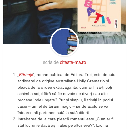
scris de
citeste-ma.ro
„
Bărbații
”
, roman publicat de Editura Trei, este debutul
scriitoarei de origine australiană Holly Gramazio şi
pleacă de la o idee extravagantă: cum ar fi să-ţi poţi
schimba soţul fără să fie nevoie de divorţ sau alte
procese îndelungate? Pur şi simplu, îl trimiţi în podul
casei – un fel de tărâm magic – iar de acolo se va
întoarce alt partener, sută la sută diferit.
Întrebarea de la care pleacă romanul este „Cum ar fi
stat lucrurile dacă aș fi ales pe altcineva?”. Eroina