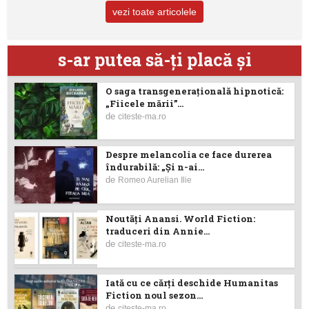
vezi toate articolele
s-ar putea să-ţi placă şi
O saga transgenerațională hipnotică:
„Fiicele mării”...
de
citeste-ma.ro
Despre melancolia ce face durerea
îndurabilă: „Și n-ai...
de
Romeo Aurelian Ilie
Noutăţi Anansi. World Fiction:
traduceri din Annie...
de
citeste-ma.ro
Iată cu ce cărţi deschide Humanitas
Fiction noul sezon...
de
citeste-ma.ro