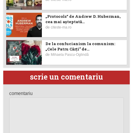
„Protocols“ de Andrew D. Huberman,
cea mai așteptată...
de
citeste-ma.ro
De la confucianism la comunism:
„Cele Patru Cărți” de...
de
Mihaela Pascu-Oglindă
scrie un comentariu
comentariu