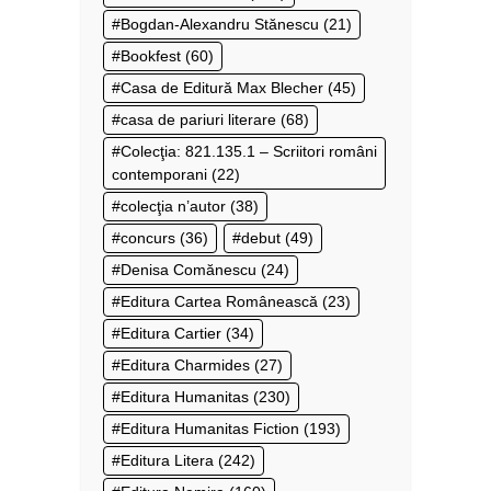
Bogdan-Alexandru Stănescu
(21)
Bookfest
(60)
Casa de Editură Max Blecher
(45)
casa de pariuri literare
(68)
Colecţia: 821.135.1 – Scriitori români
contemporani
(22)
colecţia n’autor
(38)
concurs
(36)
debut
(49)
Denisa Comănescu
(24)
Editura Cartea Românească
(23)
Editura Cartier
(34)
Editura Charmides
(27)
Editura Humanitas
(230)
Editura Humanitas Fiction
(193)
Editura Litera
(242)