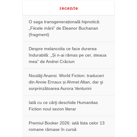
recente
O saga transgenerațională hipnotică:
„Fiicele mării” de Eleanor Buchanan
(fragment)
Despre melancolia ce face durerea
îndurabilă: „Și n-ai rămas pe cer, steaua
mea” de Andrei Crăciun
Noutăţi Anansi. World Fiction: traduceri
din Annie Ernaux și Ahmet Altan, dar şi
surprinzătoarea Aurora Venturini
Iată cu ce cărţi deschide Humanitas
Fiction noul sezon literar
Premiul Booker 2026: iată lista celor 13
romane rămase în cursă