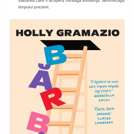
valoarea care îi acoperă întreaga existenţă: semnificaţia
timpului prezent.