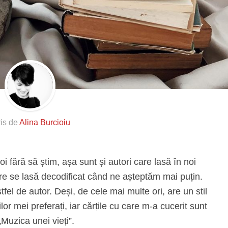
ris de
Alina Burcioiu
i fără să știm, așa sunt și autori care lasă în noi
are se lasă decodificat când ne așteptăm mai puțin.
el de autor. Deși, de cele mai multe ori, are un stil
ilor mei preferați, iar cărțile cu care m-a cucerit sunt
Muzica unei vieți”.