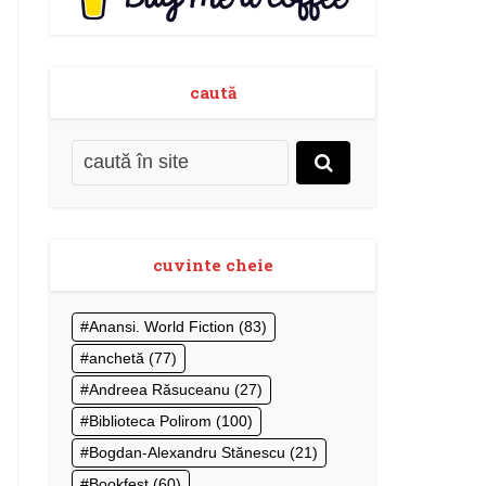
caută
cuvinte cheie
Anansi. World Fiction
(83)
anchetă
(77)
Andreea Răsuceanu
(27)
Biblioteca Polirom
(100)
Bogdan-Alexandru Stănescu
(21)
Bookfest
(60)