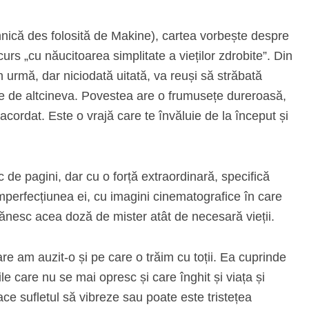
hnică des folosită de Makine), cartea vorbește despre
rs „cu năucitoarea simplitate a vieților zdrobite”. Din
n urmă, dar niciodată uitată, va reuși să străbată
răite de altcineva. Povestea are o frumusețe dureroasă,
cordat. Este o vrajă care te învăluie de la început și
 de pagini, dar cu o forță extraordinară, specifică
 imperfecțiunea ei, cu imagini cinematografice în care
ănesc acea doză de mister atât de necesară vieții.
re am auzit-o și pe care o trăim cu toții. Ea cuprinde
ile care nu se mai opresc și care înghit și viața și
ce sufletul să vibreze sau poate este tristețea