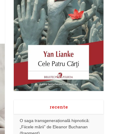
recente
O saga transgenerațională hipnotică:
„Fiicele mării” de Eleanor Buchanan
(fragment)