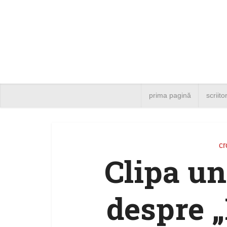
prima pagină
scriito
cr
Clipa un
despre 