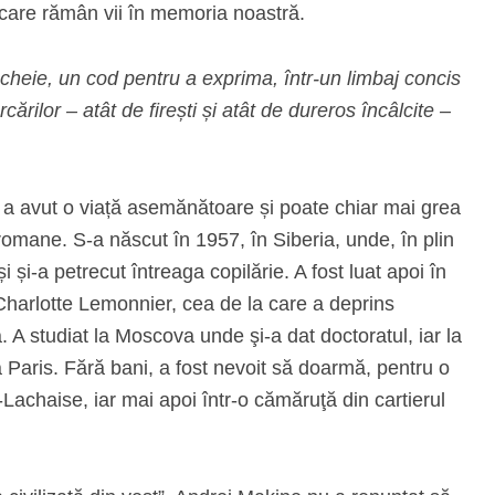
ar care rămân vii în memoria noastră.
 cheie, un cod pentru a exprima, într-un limbaj concis
ărilor – atât de firești și atât de dureros încâlcite –
 a avut o viață asemănătoare și poate chiar mai grea
romane. S-a născut în 1957, în Siberia, unde, în plin
 și și-a petrecut întreaga copilărie. A fost luat apoi în
 Charlotte Lemonnier, cea de la care a deprins
. A studiat la Moscova unde şi-a dat doctoratul, iar la
la Paris. Fără bani, a fost nevoit să doarmă, pentru o
-Lachaise, iar mai apoi într-o cămăruţă din cartierul