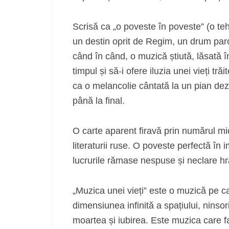
Scrisă ca „o poveste în poveste” (o te
un destin oprit de Regim, un drum parcu
când în când, o muzică știută, lăsată î
timpul și să-i ofere iluzia unei vieți t
ca o melancolie cântată la un pian deza
până la final.
O carte aparent firavă prin numărul mic
literaturii ruse. O poveste perfectă în
lucrurile rămase nespuse și neclare hr
„Muzica unei vieți” este o muzică pe ca
dimensiunea infinită a spațiului, ninsor
moartea și iubirea. Este muzica care fa