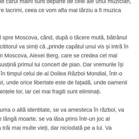
 ale cărui mâini sunt departe de cele ale unui muzician,
ntre lacrimi, ceea ce vom afla mai târziu a fi muzica
enul spre Moscova, când, după o tăcere mută, bătrânul
titorul va simți că „prinde capătul unui vis și intră în
din Moscova, Alexei Berg, care se credea cel mai
usțină primul lui concert de pian. Dar vremurile își
ă în timpul celui de-al Doilea Război Mondial, într-o
t, unde orice libertate este de fațadă, unde oamenii
ințele lor, iar cei mai fragili sunt eliminați.
uma o altă identitate, se va amesteca în război, va
e lângă moarte, se va lăsa prins într-un joc al
 trăi mai multe vieți, dar niciodată pe a lui. Va