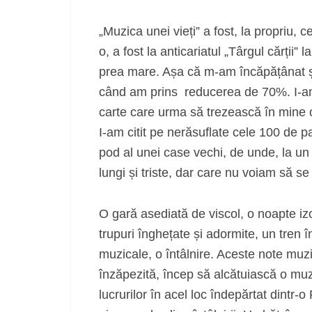
„Muzica unei vieți” a fost, la propriu, 
o, a fost la anticariatul „Târgul cărții”
prea mare. Așa că m-am încăpățânat ș
când am prins reducerea de 70%. I-am 
carte care urma să trezească în mine o
I-am citit pe nerăsuflate cele 100 de p
pod al unei case vechi, de unde, la un
lungi și triste, dar care nu voiam să se
O gară asediată de viscol, o noapte izol
trupuri înghețate și adormite, un tren î
muzicale, o întâlnire. Aceste note muzi
înzăpezită, încep să alcătuiască o muz
lucrurilor în acel loc îndepărtat dintr-