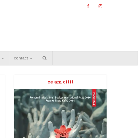
e
contact
ce am citit