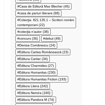
Casa de Editură Max Blecher
(45)
casa de pariuri literare
(68)
Colecţia: 821.135.1 – Scriitori români
contemporani
(22)
colecţia n’autor
(38)
concurs
(36)
debut
(49)
Denisa Comănescu
(24)
Editura Cartea Românească
(23)
Editura Cartier
(34)
Editura Charmides
(27)
Editura Humanitas
(230)
Editura Humanitas Fiction
(193)
Editura Litera
(242)
Editura Nemira
(160)
Editura Pandora M
(74)