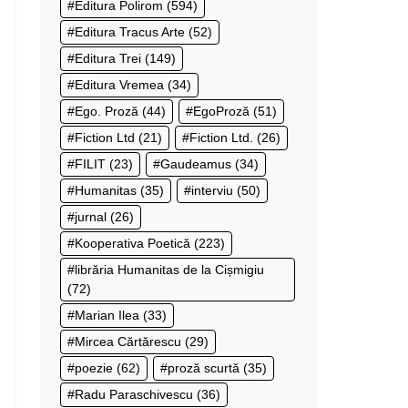
Editura Polirom
(594)
Editura Tracus Arte
(52)
Editura Trei
(149)
Editura Vremea
(34)
Ego. Proză
(44)
EgoProză
(51)
Fiction Ltd
(21)
Fiction Ltd.
(26)
FILIT
(23)
Gaudeamus
(34)
Humanitas
(35)
interviu
(50)
jurnal
(26)
Kooperativa Poetică
(223)
librăria Humanitas de la Cișmigiu
(72)
Marian Ilea
(33)
Mircea Cărtărescu
(29)
poezie
(62)
proză scurtă
(35)
Radu Paraschivescu
(36)