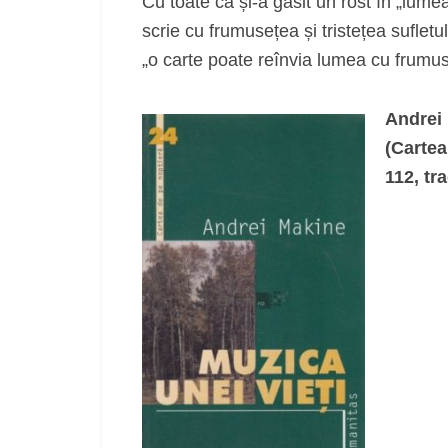
Cu toate că și-a găsit un rost în „lume
scrie cu frumusețea și tristețea suflet
„o carte poate reînvia lumea cu frumus
Andrei 
(Cartea
112, tr