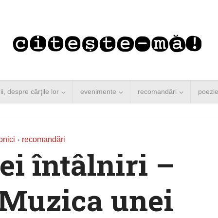
rii, despre cărţile lor
evenimente
recomandări
poezi
onici
recomandări
•
ei întâlniri –
„Muzica unei