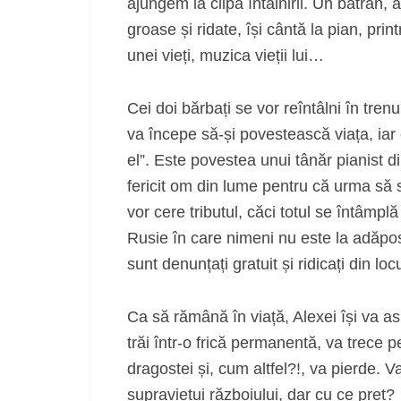
ajungem la clipa întâlnirii. Un bătrân,
groase și ridate, își cântă la pian, pri
unei vieți, muzica vieții lui…
Cei doi bărbați se vor reîntâlni în tr
va începe să-și povestească viața, iar ci
el”. Este povestea unui tânăr pianist 
fericit om din lume pentru că urma să s
vor cere tributul, căci totul se întâmpl
Rusie în care nimeni nu este la adăpos
sunt denunțați gratuit și ridicați din locu
Ca să rămână în viață, Alexei își va as
trăi într-o frică permanentă, va trece p
dragostei și, cum altfel?!, va pierde. Va
supraviețui războiului, dar cu ce preț?