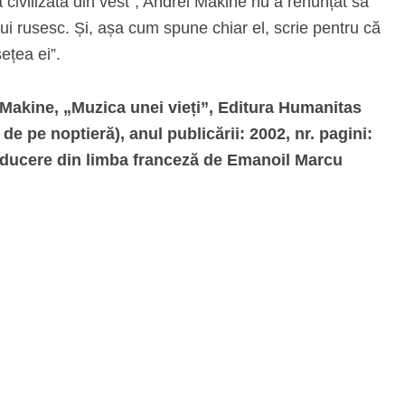
a civilizată din vest”, Andrei Makine nu a renunțat să
ului rusesc. Și, așa cum spune chiar el, scrie pentru că
ețea ei”.
Makine, „Muzica unei vieți”, Editura Humanitas
 de pe noptieră), anul publicării: 2002, nr. pagini:
aducere din limba franceză de Emanoil Marcu