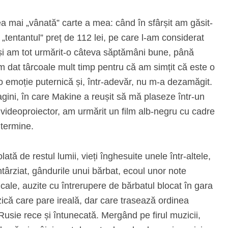
cea mai „vânată” carte a mea: când în sfârșit am găsit-
 la „tentantul” preț de 112 lei, pe care l-am considerat
i am tot urmărit-o câteva săptămâni bune, până
dat târcoale mult timp pentru că am simțit că este o
 emoție puternică și, într-adevăr, nu m-a dezamăgit.
agini, în care Makine a reușit să mă plaseze într-un
 videoproiector, am urmărit un film alb-negru cu cadre
 termine.
ată de restul lumii, vieți înghesuite unele într-altele,
ntârziat, gândurile unui bărbat, ecoul unor note
cale, auzite cu întrerupere de bărbatul blocat în gara
ică care pare ireală, dar care trasează ordinea
o Rusie rece și întunecată. Mergând pe firul muzicii,