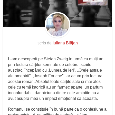
scris de
Iuliana Blăjan
L-am descoperit pe Stefan Zweig în urmă cu mulți ani,
prin lectura cărților semnate de celebrul scriitor
austriac, începând cu „Lumea de ieri”, „Orele astrale
ale omenirii”, „Joseph Fouche”, iar acum prin lectura
acestui roman. Absolut toate cărțile sale și mai ales
cele cu temă istorică au un farmec aparte, un parfum
inconfundabil, dar niciuna dintre cele amintite nu a
avut asupra mea un impact emoțional ca aceasta.
Romanul se constituie în bună parte ca o confesiune a
protagonistului, un militar de carieră – ofițerul