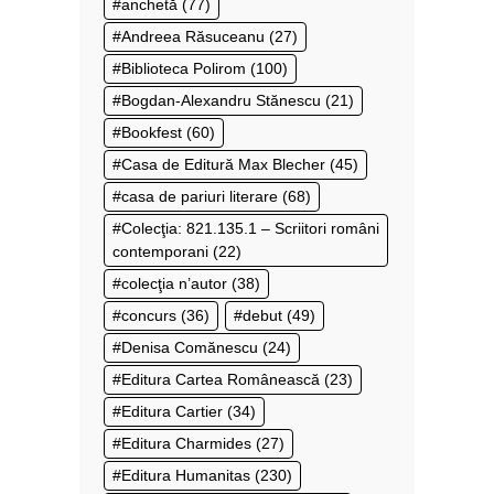
anchetă
(77)
Andreea Răsuceanu
(27)
Biblioteca Polirom
(100)
Bogdan-Alexandru Stănescu
(21)
Bookfest
(60)
Casa de Editură Max Blecher
(45)
casa de pariuri literare
(68)
Colecţia: 821.135.1 – Scriitori români
contemporani
(22)
colecţia n’autor
(38)
concurs
(36)
debut
(49)
Denisa Comănescu
(24)
Editura Cartea Românească
(23)
Editura Cartier
(34)
Editura Charmides
(27)
Editura Humanitas
(230)