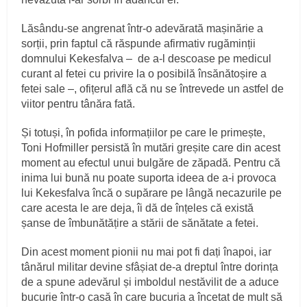
Lăsându-se angrenat într-o adevărată mașinărie a
sorții, prin faptul că răspunde afirmativ rugăminții
domnului Kekesfalva – de a-l descoase pe medicul
curant al fetei cu privire la o posibilă însănătoșire a
fetei sale –, ofițerul află că nu se întrevede un astfel de
viitor pentru tânăra fată.
Și totuși, în pofida informațiilor pe care le primește,
Toni Hofmiller persistă în mutări greșite care din acest
moment au efectul unui bulgăre de zăpadă. Pentru că
inima lui bună nu poate suporta ideea de a-i provoca
lui Kekesfalva încă o supărare pe lângă necazurile pe
care acesta le are deja, îi dă de înțeles că există
șanse de îmbunătățire a stării de sănătate a fetei.
Din acest moment pionii nu mai pot fi dați înapoi, iar
tânărul militar devine sfâșiat de-a dreptul între dorința
de a spune adevărul și imboldul nestăvilit de a aduce
bucurie într-o casă în care bucuria a încetat de mult să