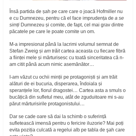
Însă partida de șah pe care care o joacă Hofmiller nu
e cu Dumnezeu, pentru că el face imprudența de
a se
simți
Dumnezeu și comite, de fapt, cel mai grav dintre
păcatele pe care le poate comite un om.
M-a impresionat până la lacrimi volumul semnat de
Stefan Zweig și
am trăit
cartea aceasta cu fiecare fibră
a ființei mele și mărturisesc cu toată sinceritatea că n-
am citit până acum nimic asemănător…
I-am văzut cu ochii minții pe protagoniști și am trăit
alături de ei bucuria, disperarea, îndoiala și
speranțele lor, fiorul dragostei… Cartea asta a smuls o
bucățică din sufletul meu, atât de zguduitoare mi s-au
părut mărturisirile protagonistului…
Dar se cade oare să dai la schimb o suferință
sufletească imensă pentru o fericire iluzorie? Mai poți
evita poziția culcată a regelui alb pe tabla de şah care