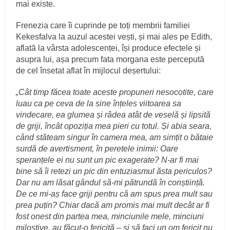
mai existe.
Frenezia care îi cuprinde pe toți membrii familiei
Kekesfalva la auzul acestei vești, și mai ales pe Edith,
aflată la vârsta adolescenței, își produce efectele și
asupra lui, așa precum fata morgana este percepută
de cel însetat aflat în mijlocul deșertului:
„Cât timp făcea toate aceste propuneri nesocotite, care
luau ca pe ceva de la sine înțeles viitoarea sa
vindecare, ea glumea și râdea atât de veselă și lipsită
de griji, încât opoziția mea pieri cu totul. Și abia seara,
când stăteam singur în camera mea, am simțit o bătaie
surdă de avertisment, în peretele inimii: Oare
speranțele ei nu sunt un pic exagerate? N-ar fi mai
bine să îi retezi un pic din entuziasmul ăsta periculos?
Dar nu am lăsat gândul să-mi pătrundă în conștiință.
De ce mi-aș face griji pentru că am spus prea mult sau
prea puțin? Chiar dacă am promis mai mult decât ar fi
fost onest din partea mea, minciunile mele, minciuni
milostive, au făcut-o fericită – și să faci un om fericit nu