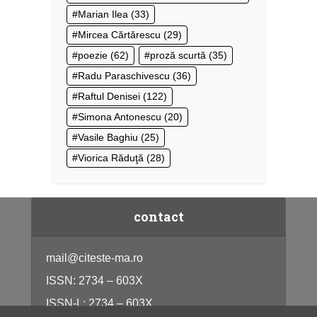
Marian Ilea
(33)
Mircea Cărtărescu
(29)
poezie
(62)
proză scurtă
(35)
Radu Paraschivescu
(36)
Raftul Denisei
(122)
Simona Antonescu
(20)
Vasile Baghiu
(25)
Viorica Răduţă
(28)
contact
mail@citeste-ma.ro
ISSN: 2734 – 603X
ISSN-L: 2734 – 603X