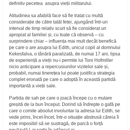
definitiv pecetea asupra vieții militarului.
Atitudinea sa afabilă face să fie tratat cu multă
considerație de către tatăl fetei, ajungând într-un
interval de timp relativ scurt să fie considerat un
apropiat al familiei și, cu toate că observă – cu
surprindere chiar – influența mai mult decât benefică
pe care o are asupra lui Edith, unicul copil al domnului
Kekesfalva, o tânără paralizată, de numai 17 ani, lipsa
de experiență a vieții nu-i permite lui Toni Hofmiller
nicio anticipare a repercusiunilor vizitelor sale și,
probabil, numai tinerețea lui poate justifica strategia
complet eronată pe care o adoptă în această partidă
importantă a vieții sale.
Partida de sah pe care o joacă începe cu o mutare
greșită de la bun început. Dorind să îndrepte o gafă pe
care o comite absolut involuntar la adresa lui Edith, se
vede prins, încet-încet, într-o situație abstrusă căreia îi
este imposibil să se sustragă, de parcă o forță
nevăzută l-ar sorbi în adâncul ei.