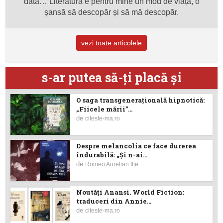
dată… Literatura e pentru mine un mod de viață, o
șansă să descopăr și să mă descopăr.
vezi toate articolele
s-ar putea să-ţi placă şi
O saga transgenerațională hipnotică:
„Fiicele mării”...
de
citeste-ma.ro
Despre melancolia ce face durerea
îndurabilă: „Și n-ai...
de
Romeo Aurelian Ilie
Noutăţi Anansi. World Fiction:
traduceri din Annie...
de
citeste-ma.ro