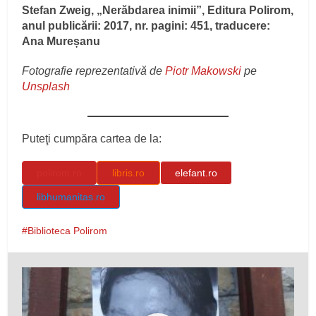
Stefan Zweig, „Nerăbdarea inimii”, Editura Polirom,
anul publicării: 2017, nr. pagini: 451, traducere:
Ana Mureșanu
Fotografie reprezentativă de
Piotr Makowski
pe
Unsplash
Puteţi cumpăra cartea de la:
polirom.ro
libris.ro
elefant.ro
libhumanitas.ro
Biblioteca Polirom