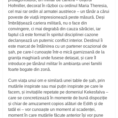
Hofmiller, decorat în război cu ordinul Maria Theresia,
cel mai rar ordin al armatei austriece – un tânăr a cărui
poveste de viață impresionează peste măsură. Deși
îmbrățișează cariera militară, nu o face din
convingere, ci mai degrabă din cauza sărăciei, iar
faptul că este format în spiritul disciplinei cazone
declanșează un puternic conflict interior. Destinul îi
este marcat de întâlnirea cu un partener ocazional de
șah, pe care-l cunoaște într-o mică garnizoană de la
granița maghiară unde fusese detașat, și care îl
introduce pe tânărul militar în ambianța unei familii
foarte bogate din zonă.
Cum viața unui om e similară unei table de șah, prin
mutările inspirate sau mai puțin inspirate pe care le
facem, și invitațiile repetate pe domeniul Kekesfalva –
care se concretizează în momente de bună dispoziție
și chiar de amuzament copios alături de Edith și de
tatăl ei – vor cunoaște un moment al scadenței,
moment în care mutările făcute anterior își vor pune