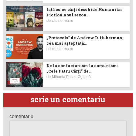
Iată cu ce cărţi deschide Humanitas
Fiction noul sezon...
de
citeste-ma.ro
„Protocols“ de Andrew D. Huberman,
cea mai așteptată...
de
citeste-ma.ro
De la confucianism la comunism:
„Cele Patru Cărți” de...
de
Mihaela Pascu-Oglindă
scrie un comentariu
comentariu