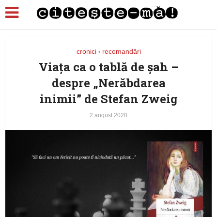
cronici
recomandări
•
Viața ca o tablă de șah –
despre „Nerăbdarea
inimii” de Stefan Zweig
2 august 2020