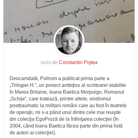
scris de
Constantin Piştea
Deocamdată, Polirom a publicat prima parte a
„Trilogiei H.”, un proiect ambiţios al scriitoarei stabilite
în Marea Britanie, Ioana Baetica Morpurgo. Romanul
„Schije”, care tratează, printre altele, sindromul
posttraumatic la militarii români care au fost în teatrele
de operaţii, mi s-a părut unul dintre cele mai reuşite
din colecţia EgoProză de la înfiinţarea colecţiei (în
2004, când Ioana Baetica făcea parte din prima listă
de autori ai colecţiei).