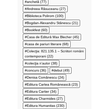
anchetă
(77)
Andreea Răsuceanu
(27)
Biblioteca Polirom
(100)
Bogdan-Alexandru Stănescu
(21)
Bookfest
(60)
Casa de Editură Max Blecher
(45)
casa de pariuri literare
(68)
Colecţia: 821.135.1 – Scriitori români
contemporani
(22)
colecţia n’autor
(38)
concurs
(36)
debut
(49)
Denisa Comănescu
(24)
Editura Cartea Românească
(23)
Editura Cartier
(34)
Editura Charmides
(27)
Editura Humanitas
(230)