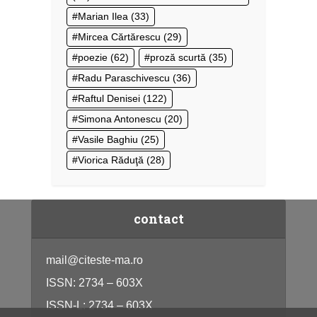
Marian Ilea
(33)
Mircea Cărtărescu
(29)
poezie
(62)
proză scurtă
(35)
Radu Paraschivescu
(36)
Raftul Denisei
(122)
Simona Antonescu
(20)
Vasile Baghiu
(25)
Viorica Răduţă
(28)
contact
mail@citeste-ma.ro
ISSN: 2734 – 603X
ISSN-L: 2734 – 603X