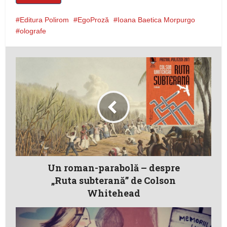
Editura Polirom
EgoProză
Ioana Baetica Morpurgo
olografe
Un roman-parabolă – despre
„Ruta subterană” de Colson
Whitehead