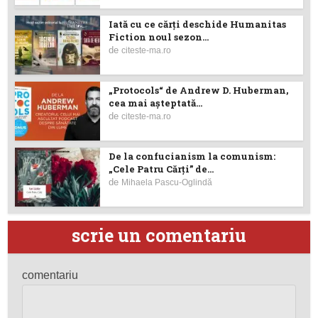
Iată cu ce cărţi deschide Humanitas
Fiction noul sezon...
de
citeste-ma.ro
„Protocols“ de Andrew D. Huberman,
cea mai așteptată...
de
citeste-ma.ro
De la confucianism la comunism:
„Cele Patru Cărți” de...
de
Mihaela Pascu-Oglindă
scrie un comentariu
comentariu