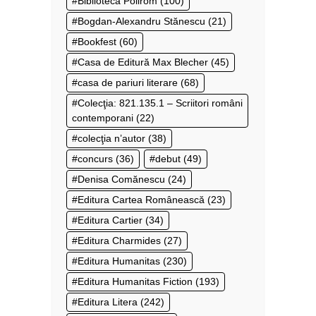
Biblioteca Polirom
(100)
Bogdan-Alexandru Stănescu
(21)
Bookfest
(60)
Casa de Editură Max Blecher
(45)
casa de pariuri literare
(68)
Colecţia: 821.135.1 – Scriitori români
contemporani
(22)
colecţia n’autor
(38)
concurs
(36)
debut
(49)
Denisa Comănescu
(24)
Editura Cartea Românească
(23)
Editura Cartier
(34)
Editura Charmides
(27)
Editura Humanitas
(230)
Editura Humanitas Fiction
(193)
Editura Litera
(242)