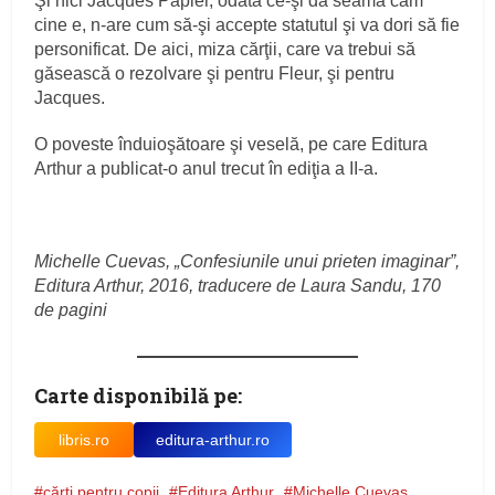
Şi nici Jacques Papier, odată ce-şi dă seama cam
cine e, n-are cum să-şi accepte statutul şi va dori să fie
personificat. De aici, miza cărţii, care va trebui să
găsească o rezolvare şi pentru Fleur, şi pentru
Jacques.
O poveste înduioşătoare şi veselă, pe care Editura
Arthur a publicat-o anul trecut în ediţia a II-a.
Michelle Cuevas, „Confesiunile unui prieten imaginar”,
Editura Arthur, 2016, traducere de Laura Sandu, 170
de pagini
Carte disponibilă pe:
libris.ro
editura-arthur.ro
cărţi pentru copii
Editura Arthur
Michelle Cuevas