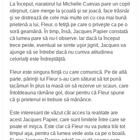
La început, naratorul lui Michelle Cuevas pare un copil
obişnuit, care merge la şcoală şi se joacă, face trăsnăi
şi se distrează de cele mai multe ori cu cea mai bună
prietenă a lui, Fleur, o fetiţă pe care o priveşte ca pe o
soră geamănă. În timp, însă, Jacques Papier constată
că lumea pare să nu-l observe. Iar dacă la început
trece peste, eventual se simte uşor jignit, Jacques va
ajunge să se întrebe dacă nu cumva atitudinea
celorlalţi este îndreptăţită.
Fleur este singura fiinţă cu care comunică. Pe de altă
parte, părinţii lui Fleur s-au cam săturat să tot pună
tacâmuri în plus la masă ori să rezerve un scaun, care
întotdeauna rămâne gol, doar pentru că Fleur spune
că şi prietenul ei trebuie să mănânce.
Este interesant de văzut cât acces la realitate are
acest Jacques Papier, care sunt limitele între care se
poate el mişca. Este clar că Fleur nu va putea trăi tot
timpul aşa, pentru că lumea vede asta ca pe o boală.