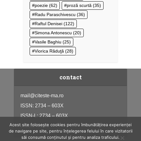
poezie
(62)
proză scurtă
(35)
Radu Paraschivescu
(36)
Raftul Denisei
(122)
Simona Antonescu
(20)
Vasile Baghiu
(25)
Viorica Răduţă
(28)
contact
mail@citeste-ma.ro
ISSN: 2734 – 603X
ISSN-L: 2734 – 603X
Acest site folosește cookies pentru îmbunătățirea experienței
citeste-ma.ro
de navigare pe site, pentru înțelegerea felului în care vizitatorii
săi consumă conținutul și pentru analiza traficului.