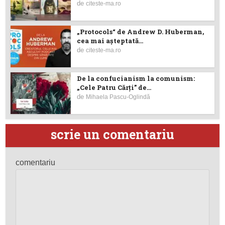
de
citeste-ma.ro
„Protocols“ de Andrew D. Huberman,
cea mai așteptată...
de
citeste-ma.ro
De la confucianism la comunism:
„Cele Patru Cărți” de...
de
Mihaela Pascu-Oglindă
scrie un comentariu
comentariu