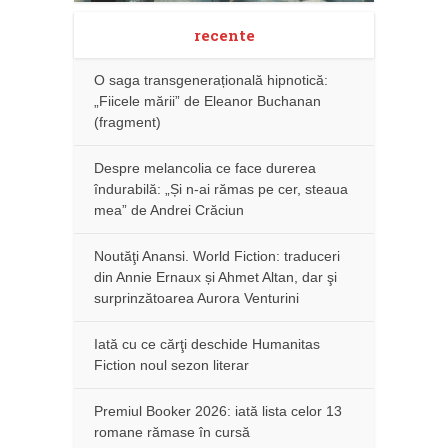
recente
O saga transgenerațională hipnotică:
„Fiicele mării” de Eleanor Buchanan
(fragment)
Despre melancolia ce face durerea
îndurabilă: „Și n-ai rămas pe cer, steaua
mea” de Andrei Crăciun
Noutăţi Anansi. World Fiction: traduceri
din Annie Ernaux și Ahmet Altan, dar şi
surprinzătoarea Aurora Venturini
Iată cu ce cărţi deschide Humanitas
Fiction noul sezon literar
Premiul Booker 2026: iată lista celor 13
romane rămase în cursă