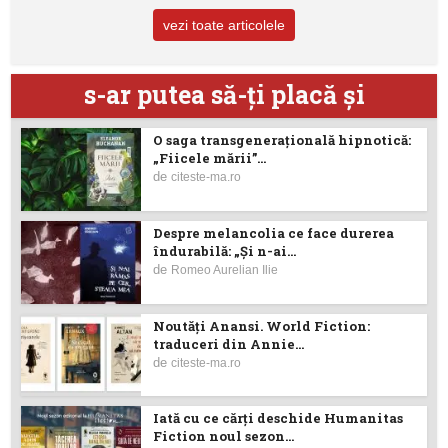
vezi toate articolele
s-ar putea să-ţi placă şi
O saga transgenerațională hipnotică:
„Fiicele mării”...
de
citeste-ma.ro
Despre melancolia ce face durerea
îndurabilă: „Și n-ai...
de
Romeo Aurelian Ilie
Noutăţi Anansi. World Fiction:
traduceri din Annie...
de
citeste-ma.ro
Iată cu ce cărţi deschide Humanitas
Fiction noul sezon...