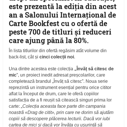
este prezentă la ediția din acest
an a Salonului Internațional de
Carte Bookfest cu o ofertă de
peste 700 de titluri și reduceri
care ajung până la 80%.
În lista titlurilor din ofertă regăsim atât volume din
back-list, cât și
cinci colecții noi
.
Una dintre acestea este colecția
„Învăț să citesc de
mic
”, un proiect inedit adresat preșcolarilor, care
completează brandul „Învăț să citesc”. Noua serie
reprezintă un instrument esențial pentru orice cititor
aflat la început de drum, care le oferă copiilor
satisfacția de a fi reușit să citească singuri prima lor
carte:
„Colecția aceasta face parte din campania
noastră «Drag de citit», prin care ne dorim să ajutăm
copiii să descopere plăcerea lecturii. Dacă vor iubi
cartea de mici și dacă vor învăța cu ușurință să