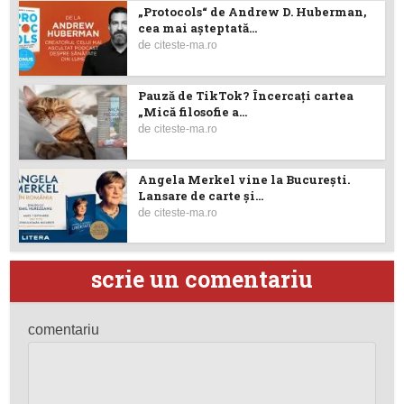
„Protocols“ de Andrew D. Huberman,
cea mai așteptată...
de
citeste-ma.ro
Pauză de TikTok? Încercaţi cartea
„Mică filosofie a...
de
citeste-ma.ro
Angela Merkel vine la București.
Lansare de carte şi...
de
citeste-ma.ro
scrie un comentariu
comentariu