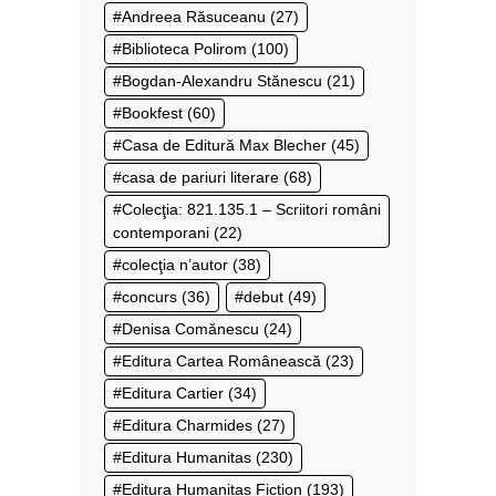
Andreea Răsuceanu
(27)
Biblioteca Polirom
(100)
Bogdan-Alexandru Stănescu
(21)
Bookfest
(60)
Casa de Editură Max Blecher
(45)
casa de pariuri literare
(68)
Colecţia: 821.135.1 – Scriitori români
contemporani
(22)
colecţia n’autor
(38)
concurs
(36)
debut
(49)
Denisa Comănescu
(24)
Editura Cartea Românească
(23)
Editura Cartier
(34)
Editura Charmides
(27)
Editura Humanitas
(230)
Editura Humanitas Fiction
(193)