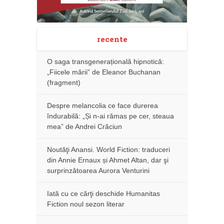
recente
O saga transgenerațională hipnotică:
„Fiicele mării” de Eleanor Buchanan
(fragment)
Despre melancolia ce face durerea
îndurabilă: „Și n-ai rămas pe cer, steaua
mea” de Andrei Crăciun
Noutăţi Anansi. World Fiction: traduceri
din Annie Ernaux și Ahmet Altan, dar şi
surprinzătoarea Aurora Venturini
Iată cu ce cărţi deschide Humanitas
Fiction noul sezon literar