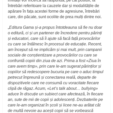
invitații vor încerca să răspundă, pe cât posibil, la
întrebări referitoare la cauzele dar și modalitățile de
apărare în fața acestei forme de agresiune, întrebări
care, din păcate, sunt ocolite de prea mulți dintre noi.
„
Editura Gama și-a propus întotdeauna să fie nu doar
o editură, ci și un partener de încredere pentru părinți
și educatori, care să îi ajute să facă față provocărilor
cu care se întâlnesc în procesul de educație.
Recent,
am început să ne implicăm și mai mult, prin campanii
sociale de conștientizare a provocărilor cu care se
confruntă copiii din ziua de azi. Prima a fost «Ziua în
care avem timp», prin care le-am sugerat părinților și
copiilor să redescopere bucuria pe care o aduc timpul
petrecut împreună și conectarea reală, departe de
dispozitivele care ne consumă cu voracitate fiecare
clipă de răgaz. Acum, «Let’s talk about… bullying»
aduce în discuție un subiect care afectează, în fiecare
an, sute de mii de copii și adolescenți. Dezbaterile pe
care le-am organizat în școli și licee ne-au arătat cât
de multă nevoie au acești copii să se vorbească