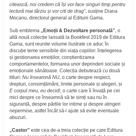
citească, noi credem că își vor face singuri timp pentru
lectură mai târziu și vor citi de drag”
, susține Diana
Mocanu, directorul general al Editurii Gama.
Sub emblema
„Emoții & Dezvoltare personală
”
, o
altă nouă colecție lansată la Bookfest 2019 de Editura
Gama, sunt reunite volume ilustrate ce aduc în
discuție teme sensibile din viața copiilor: înțelegerea
și gestionarea emoțiilor, conștientizarea
comportamentelor, formarea unor deprinderi sociale și
emoționale sănătoase. Colecția debutează cu două
titluri:
Nu înseamnă NU
, o carte despre respect,
drepturi, consimțământ, limite personale și alegeri, și
E corpul meu, eu decid!
, o carte care îi învață pe cei
mici despre ce înseamnă să te simți sau nu în
siguranță, despre părțile lor intime și despre atingeri
nepermise, astfel încât să-i ajute să evite eventuale
abuzuri.
„Castor”
este cea de-a treia colecție pe care Editura