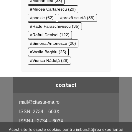
Marian Ilea
(33)
Mircea Cărtărescu
(29)
poezie
(62)
proză scurtă
(35)
Radu Paraschivescu
(36)
Raftul Denisei
(122)
Simona Antonescu
(20)
Vasile Baghiu
(25)
Viorica Răduţă
(28)
contact
mail@citeste-ma.ro
ISSN: 2734 – 603X
ISSN-L: 2734 – 603X
Acest site folosește cookies pentru îmbunătățirea experienței
citeste-ma.ro