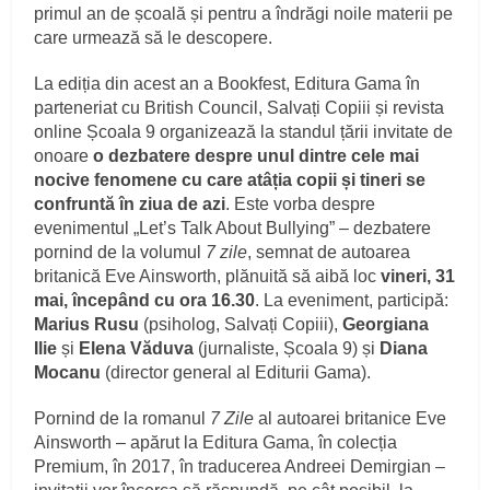
primul an de școală și pentru a îndrăgi noile materii pe
care urmează să le descopere.
La ediția din acest an a Bookfest, Editura Gama în
parteneriat cu British Council, Salvați Copiii și revista
online Școala 9 organizează la standul țării invitate de
onoare
o dezbatere despre
unul dintre cele mai
nocive fenomene cu care atâția copii și tineri se
confruntă în ziua de azi
. Este vorba despre
evenimentul „Let’s Talk About Bullying” – dezbatere
pornind de la volumul
7 zile
, semnat de autoarea
britanică Eve Ainsworth, plănuită să aibă loc
v
ineri, 31
mai, începând cu ora 16.30
. La eveniment, participă:
Marius Rusu
(psiholog, Salvați Copiii),
Georgiana
Ilie
și
Elena Văduva
(jurnaliste, Școala 9) și
Diana
Mocanu
(director general al Editurii Gama).
Pornind de la romanul
7 Zile
al autoarei britanice Eve
Ainsworth – apărut la Editura Gama, în colecția
Premium, în 2017, în traducerea Andreei Demirgian –