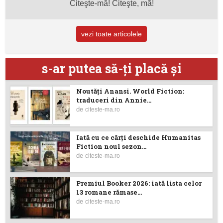
Citeşte-mă! Citeşte, mă!
vezi toate articolele
s-ar putea să-ţi placă şi
Noutăţi Anansi. World Fiction:
traduceri din Annie...
de
citeste-ma.ro
Iată cu ce cărţi deschide Humanitas
Fiction noul sezon...
de
citeste-ma.ro
Premiul Booker 2026: iată lista celor
13 romane rămase...
de
citeste-ma.ro