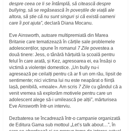
despre ceea ce li se întâmplă, să citească despre
bullying, să se regăsească în poveștile de viață ale
altora, să știe că nu sunt singuri și că există oameni
care îi pot ajuta”
, declară Diana Mocanu.
Eve Ainsworth, autoare multipremiată din Marea
Britanie care tematizează în cărțile sale problemele
adolescenților, spune în romanul
7 Zile
povestea a
două tinere: Jess, o tânără hărțuită la școală pentru
felul în care arată, și Kez, agresoarea ei, ea însăși o
victimă a violenței domestice. „Un bully nu-i
agresează pe ceilalți pentru că ar fi un om rău, lipsit de
sentimente; nici victima lui nu este neapărat o ființă
lașă, penibilă, «moale». Am scris
7 Zile
cu gândul că a
venit vremea să explorăm motivele pentru care un
adolescent alege să-i umilească pe alții”, mărturisea
Eve Ainsworth într-un interviu.
Dezbaterea se încadrează într-o campanie organizată
de Editura Gama sub mottoul „Let’s talk about…”, în