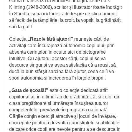
Gama o lansează la Bookfest. Imaginată de Lars
Klinting (1948-2006), scriitor și ilustrator foarte îndrăgit
în Suedia, seria include cărți despre ce știu oamenii
să facă: de la tâmplărie, la croit, la vopsit, la grădinărit
sau la gătit.
Colecția
„Rezolv fără ajutor!”
reunește cărți de
activități care încurajează autonomia copilului, prin
absența cerințelor, înlocuite aici de pictograme
intuitive. Cu ajutorul acestor cărți, copilul se va
descurca singur și va avea satisfacția că a reușit să
ducă la bun sfârșit sarcina fără ajutor, ceea ce îi va
spori autonomia și încrederea în forțele proprii.
„Gata de școală!”
este o colecție dedicată atât
copiilor aflați în ultimul an de grădiniță, cât și celor din
clasa pregătitoare și urmărește însușirea tuturor
competențelor prevăzute în programa națională.
Cărțile conțin exerciții atractive și jocuri de învățare,
concepute pentru a dezvolta cunoștințele și abilitățile
de care orice copil are nevoie pentru a se descurca în