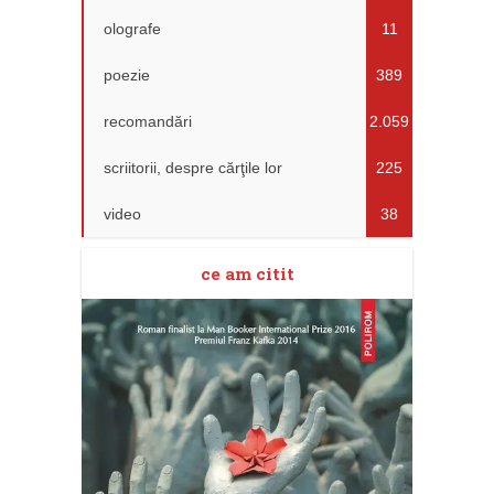
olografe
11
poezie
389
recomandări
2.059
scriitorii, despre cărţile lor
225
video
38
ce am citit