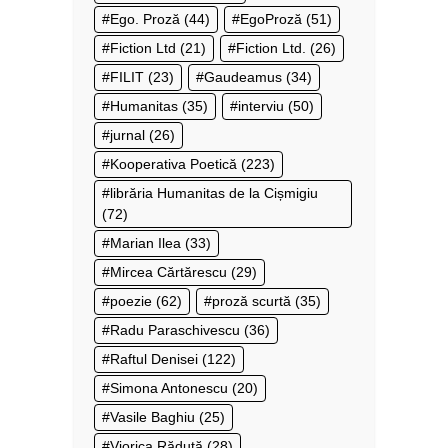
Ego. Proză
(44)
EgoProză
(51)
Fiction Ltd
(21)
Fiction Ltd.
(26)
FILIT
(23)
Gaudeamus
(34)
Humanitas
(35)
interviu
(50)
jurnal
(26)
Kooperativa Poetică
(223)
librăria Humanitas de la Cișmigiu
(72)
Marian Ilea
(33)
Mircea Cărtărescu
(29)
poezie
(62)
proză scurtă
(35)
Radu Paraschivescu
(36)
Raftul Denisei
(122)
Simona Antonescu
(20)
Vasile Baghiu
(25)
Viorica Răduţă
(28)