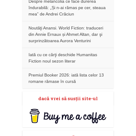
Despre melancolia ce face durerea
îndurabilă: „Și n-ai rămas pe cer, steaua
mea” de Andrei Crăciun
Noutăţi Anansi. World Fiction: traduceri
din Annie Ernaux și Ahmet Altan, dar şi
surprinzătoarea Aurora Venturini
Iată cu ce cărţi deschide Humanitas
Fiction noul sezon literar
Premiul Booker 2026: iată lista celor 13
romane rămase în cursă
dacă vrei să susţii site-ul