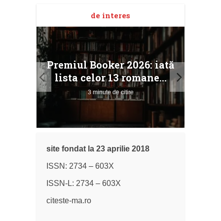
de interes
taj
Ang
Premiul Booker 2026: iată
ile
Buc
lista celor 13 romane...
3 minute de citire
site fondat la 23 aprilie 2018
ISSN: 2734 – 603X
ISSN-L: 2734 – 603X
citeste-ma.ro