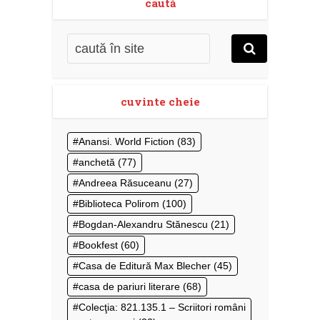
caută
cuvinte cheie
Anansi. World Fiction
(83)
anchetă
(77)
Andreea Răsuceanu
(27)
Biblioteca Polirom
(100)
Bogdan-Alexandru Stănescu
(21)
Bookfest
(60)
Casa de Editură Max Blecher
(45)
casa de pariuri literare
(68)
Colecţia: 821.135.1 – Scriitori români