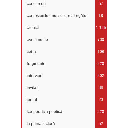
concursuri
57
confesiunile unui scriitor alergător
19
cronici
1.135
evenimente
739
extra
106
fragmente
229
interviuri
202
invitaţi
38
jurnal
23
kooperativa poetică
329
la prima lectură
52