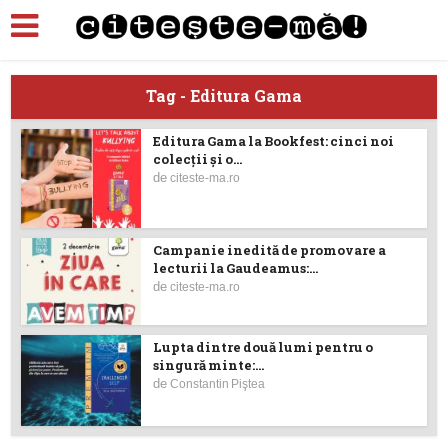
Tag - Editura Gama
Editura Gama la Bookfest: cinci noi
colecții și o...
de
citeste-ma.ro
Campanie inedită de promovare a
lecturii la Gaudeamus:...
de
citeste-ma.ro
Lupta dintre două lumi pentru o
singură minte:...
de
Constantin Piştea