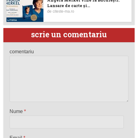
Angela Merkel vine la București.
Lansare de carte şi...
de
citeste-ma.ro
scrie un comentariu
comentariu
Nume
*
Email
*