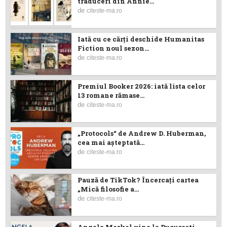
traduceri din Annie...
de
citeste-ma.ro
Iată cu ce cărţi deschide Humanitas
Fiction noul sezon...
de
citeste-ma.ro
Premiul Booker 2026: iată lista celor
13 romane rămase...
de
citeste-ma.ro
„Protocols“ de Andrew D. Huberman,
cea mai așteptată...
de
citeste-ma.ro
Pauză de TikTok? Încercaţi cartea
„Mică filosofie a...
de
citeste-ma.ro