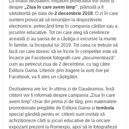
La finalul dezbaterii, inițiatorii proiectului vor vorbi și
despre
„Ziua în care avem timp”
, plănuită a fi
sărbătorită pe data de
2 decembrie 2018
. O zi în care
suntem provocați să renunțăm la dispozitivele
electronice, petrecând timp în compania cărților sau a
jocurilor educative. Tot cei care aleg să celebreze
această zi au șansa de a câștiga o excursie la munte
în familie, la începutul lui 2019. Tot ceea ce trebuie să
facă cei care doresc să se încrie în competiție este să
încarce pe Facebook fotografii care „documentează”
cum au petrecut ziua de 2 decembrie, cu tag către
Editura Gama. Ulterior, prin tragere la sorți
live
pe
Facebook, va fi ales un câștigător.
Dezbaterea are loc în ultima zi de Gaudeamus, însă
cititorii vor fi informați despre campania „Ziua în care
avem timp” chiar din prima zi de târg, prin materialele
promoționale pregătite de Editura Gama și
tombola
special gândită pentru ei: cititorii sunt invitați să
achiziționeze cărți și jocuri educative de la oricare
expozant prezent la Romexpo, apoi să le fotografieze