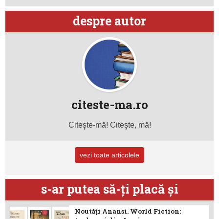
despre autor
citeste-ma.ro
Citeşte-mă! Citeşte, mă!
vezi toate articolele
s-ar putea să-ţi placă şi
Noutăţi Anansi. World Fiction: