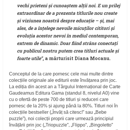
vechi prieteni și cunoaștem alții noi. E un prilej
extraordinar de a prezenta titlurile nou create
și viziunea noastră despre educație – și, mai
ales, de a înțelege nevoile micuților cititori și
evoluția acestor nevoi în mediul contemporan,
extrem de dinamic. Doar fiind strâns conectați
cu publicul nostru putem crea titluri actuale și
foarte utile”
, a mărturisit Diana Mocanu.
Conceptul de la care pornesc cele mai multe dintre
colecțiile originale ale editurii este învățarea prin joc.
La ediția din acest an a Târgului Internațional de Carte
Gaudeamus Editura Gama (standul 8, nivelul A0) vine
cu o ofertă de peste 700 de titluri și reduceri care
pornesc de la 20% și ajung până la 80%. Titluri noi în
colecțiile bestseller („Învăț să citesc!” sau „Bebe
puzzle”), noi colecții proprii care urmează principiul
învățării prin joc („Triopuzzle”, „Flippo”, „Bingoletto”