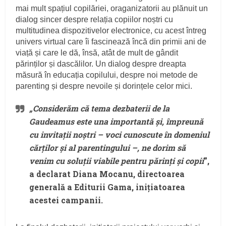
mai mult spațiul copilăriei, oraganizatorii au plănuit un
dialog sincer despre relația copiilor noștri cu
multitudinea dispozitivelor electronice, cu acest întreg
univers virtual care îi fascinează încă din primii ani de
viață și care le dă, însă, atât de mult de gândit
părinților și dascălilor. Un dialog despre dreapta
măsură în educația copilului, despre noi metode de
parenting și despre nevoile și dorințele celor mici.
„
Considerăm că tema dezbaterii de la
Gaudeamus este una importantă și, împreună
cu invitații noștri – voci cunoscute în domeniul
cărților și al parentingului –, ne dorim să
venim cu soluții viabile pentru părinți și copii
”,
a declarat
Diana Mocanu
, directoarea
generală a Editurii Gama, inițiatoarea
acestei campanii.