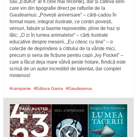
sau „EduKit” ar fi cele mai recente), dar și câteva serii
care vin din tipografie direct pe rafturile de la
Gaudeamus: „Povești aniversare” – cărți-cadou în
format mare, integral ilustrate, ce conțin povești,
versuri, fabule și basme repovestite, pline de haz și
tâlc; „O zi în lumea animalelor” – cărți ilustrate
educative despre meserii, „Eu citesc cu tine” – o
colecție de deprindere a cititului de la vârste mici,
precum și seria de ficțiune pentru copii „Ivy Pocket” –
care a făcut deja mare vâlvă peste hotare, fiindcă este
scrisă de un autor incredibil de talentat, dar complet
misterios!
campanie
Editura Gama
Gaudeamus