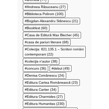
Andreea Răsuceanu
(27)
Biblioteca Polirom
(100)
Bogdan-Alexandru Stănescu
(21)
Bookfest
(60)
Casa de Editură Max Blecher
(45)
casa de pariuri literare
(68)
Colecţia: 821.135.1 – Scriitori români
contemporani
(22)
colecţia n’autor
(38)
concurs
(36)
debut
(49)
Denisa Comănescu
(24)
Editura Cartea Românească
(23)
Editura Cartier
(34)
Editura Charmides
(27)
Editura Humanitas
(230)