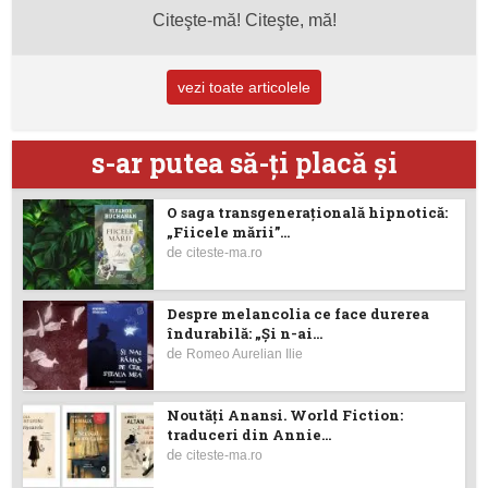
Citeşte-mă! Citeşte, mă!
vezi toate articolele
s-ar putea să-ţi placă şi
O saga transgenerațională hipnotică:
„Fiicele mării”...
de
citeste-ma.ro
Despre melancolia ce face durerea
îndurabilă: „Și n-ai...
de
Romeo Aurelian Ilie
Noutăţi Anansi. World Fiction:
traduceri din Annie...
de
citeste-ma.ro