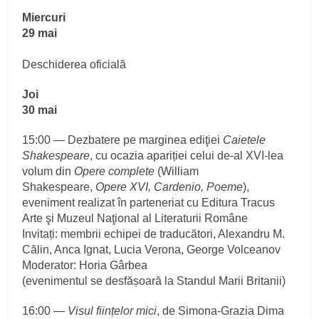
Miercuri
29 mai
Deschiderea oficială
Joi
30 mai
15:00 — Dezbatere pe marginea ediţiei
Caietele
Shakespeare
, cu ocazia apariției celui de-al XVI-lea
volum din
Opere complete
(William
Shakespeare,
Opere XVI, Cardenio, Poeme
),
eveniment realizat în parteneriat cu Editura Tracus
Arte şi Muzeul Naţional al Literaturii Române
Invitați: membrii echipei de traducători, Alexandru M.
Călin, Anca Ignat, Lucia Verona, George Volceanov
Moderator: Horia Gârbea
(evenimentul se desfășoară la Standul Marii Britanii)
16:00 —
Visul ființelor mici
, de Simona-Grazia Dima