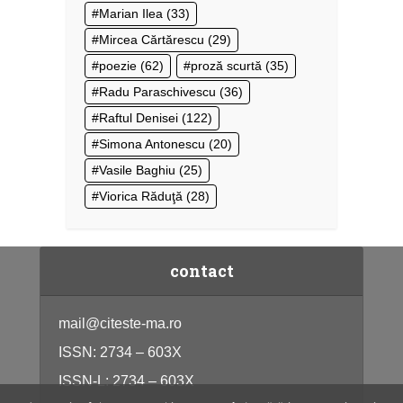
Marian Ilea
(33)
Mircea Cărtărescu
(29)
poezie
(62)
proză scurtă
(35)
Radu Paraschivescu
(36)
Raftul Denisei
(122)
Simona Antonescu
(20)
Vasile Baghiu
(25)
Viorica Răduţă
(28)
contact
mail@citeste-ma.ro
ISSN: 2734 – 603X
ISSN-L: 2734 – 603X