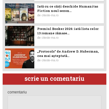
Iată cu ce cărţi deschide Humanitas
Fiction noul sezon...
de
citeste-ma.ro
Premiul Booker 2026: iată lista celor
13 romane rămase...
de
citeste-ma.ro
„Protocols“ de Andrew D. Huberman,
cea mai așteptată...
de
citeste-ma.ro
scrie un comentariu
comentariu