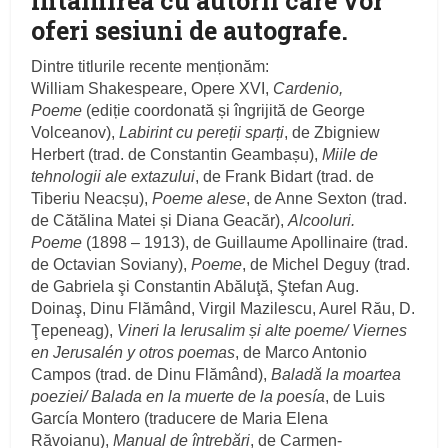
întâlnirea cu autorii care vor
oferi sesiuni de autografe.
Dintre titlurile recente menționăm:
William Shakespeare, Opere XVI,
Cardenio,
Poeme
(ediție coordonată și îngrijită de George
Volceanov),
Labirint cu pereții sparți
, de Zbigniew
Herbert (trad. de Constantin Geambașu),
Miile de
tehnologii ale extazului
, de Frank Bidart (trad. de
Tiberiu Neacșu),
Poeme alese
, de Anne Sexton (trad.
de Cătălina Matei și Diana Geacăr),
Alcooluri.
Poeme
(1898 – 1913), de Guillaume Apollinaire (trad.
de Octavian Soviany),
Poeme
, de Michel Deguy (trad.
de Gabriela şi Constantin Abăluţă, Ştefan Aug.
Doinaş, Dinu Flămând, Virgil Mazilescu, Aurel Rău, D.
Ţepeneag),
Vineri la Ierusalim și alte poeme/ Viernes
en Jerusalén y otros poemas
, de Marco Antonio
Campos (trad. de Dinu Flămând),
Baladă la moartea
poeziei/ Balada en la muerte de la poesía
, de Luis
García Montero (traducere de Maria Elena
Răvoianu),
Manual de întrebări
, de Carmen-