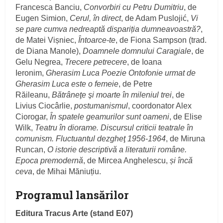
Francesca Banciu,
Convorbiri cu Petru Dumitriu
, de
Eugen Simion,
Cerul, în direct
, de Adam Puslojić,
Vi
se pare cumva nedreaptă dispariția dumneavoastră?
,
de Matei Vișniec,
Întoarce-te
, de Fiona Sampson (trad.
de Diana Manole),
Doamnele domnului Caragiale
, de
Gelu Negrea,
Trecere petrecere
, de Ioana
Ieronim,
Gherasim Luca Poezie Ontofonie urmat de
Gherasim Luca este o femeie
, de Petre
Răileanu,
Bătrâneţe şi moarte în mileniul trei
, de
Livius Ciocârlie,
postumanismul
, coordonator Alex
Ciorogar,
În spatele geamurilor sunt oameni
, de Elise
Wilk,
Teatru în diorame. Discursul criticii teatrale în
comunism. Fluctuantul dezgheţ 1956-1964
, de Miruna
Runcan,
O istorie descriptivă a literaturii române.
Epoca premodernă
, de Mircea Anghelescu,
și încă
ceva
, de Mihai Măniuțiu.
Programul lansărilor
Editura Tracus Arte (stand E07)