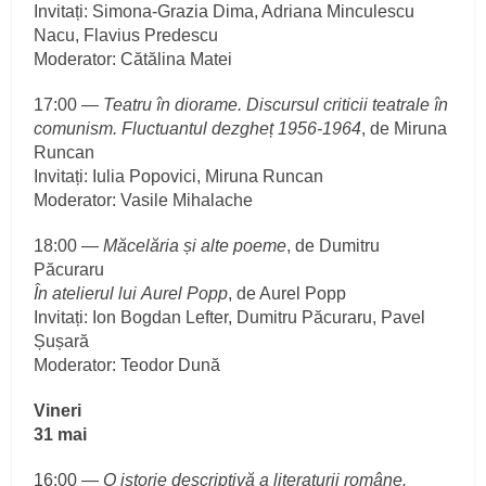
Invitați: Simona-Grazia Dima, Adriana Minculescu
Nacu, Flavius Predescu
Moderator: Cătălina Matei
17:00 —
Teatru în diorame. Discursul criticii teatrale în
comunism. Fluctuantul dezgheț 1956-1964
, de Miruna
Runcan
Invitați: Iulia Popovici, Miruna Runcan
Moderator: Vasile Mihalache
18:00 —
Măcelăria și alte poeme
, de Dumitru
Păcuraru
În atelierul lui Aurel Popp
, de Aurel Popp
Invitați: Ion Bogdan Lefter, Dumitru Păcuraru, Pavel
Șușară
Moderator: Teodor Dună
Vineri
31 mai
16:00 —
O istorie descriptivă a literaturii române.