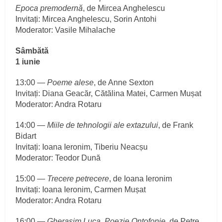
Epoca premodernă
, de Mircea Anghelescu
Invitați: Mircea Anghelescu, Sorin Antohi
Moderator: Vasile Mihalache
Sâmbătă
1 iunie
13:00 —
Poeme alese
, de Anne Sexton
Invitați: Diana Geacăr, Cătălina Matei, Carmen Mușat
Moderator: Andra Rotaru
14:00 —
Miile de tehnologii ale extazului
, de Frank
Bidart
Invitați: Ioana Ieronim, Tiberiu Neacșu
Moderator: Teodor Dună
15:00 —
Trecere petrecere
, de Ioana Ieronim
Invitați: Ioana Ieronim, Carmen Mușat
Moderator: Andra Rotaru
16:00 —
Gherasim Luca. Poezie Ontofonie
, de Petre