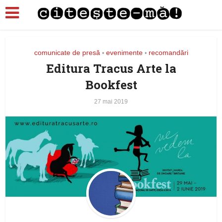
comunicate de presă
evenimente
recomandări
•
•
Editura Tracus Arte la
Bookfest
27 mai 2019