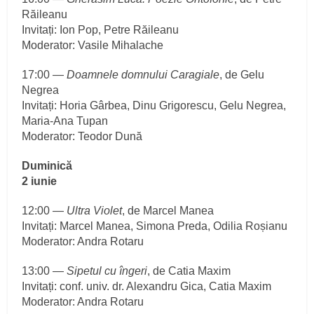
Răileanu
Invitați: Ion Pop, Petre Răileanu
Moderator: Vasile Mihalache
17:00 —
Doamnele domnului Caragiale
, de Gelu
Negrea
Invitați: Horia Gârbea, Dinu Grigorescu, Gelu Negrea,
Maria-Ana Tupan
Moderator: Teodor Dună
Duminică
2 iunie
12:00 —
Ultra Violet
, de Marcel Manea
Invitați: Marcel Manea, Simona Preda, Odilia Roșianu
Moderator: Andra Rotaru
13:00 —
Sipetul cu îngeri
, de Catia Maxim
Invitați: conf. univ. dr. Alexandru Gica, Catia Maxim
Moderator: Andra Rotaru