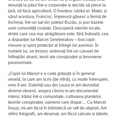
renunță la jobul într-o corporație și decide să plece la
țară, să facă agricultură. O însoțesc iubitul ei, Matei, și
vărul acestuia, Francisc. Împreună găsesc o fermă de
închiriat, într-un sat din județul Buzău, și pun bazele
unei comunități ciudate. Descoperă istoriile locale,
dintre care cea mai atrăgătoare este, fără îndoială, cea
a dispariției lui Marcel Serebreakov – fost copil-
minune și spirit protector al întregii lor aventuri. În
numele lui, se trezesc antrenați într-un carusel de
întîmplări stranii, teorii ale conspirației și fenomene
paranormale.
„
Copiii lui Marcel
e o carte grăsuță și în general
veselă, la care am scris (de mînă), cu multe întreruperi,
vreo 9 ani. Datorită sau din cauza ei am dezvoltat
diverse obsesii, asupra cărora m-am documentat
intens: trăitul într-o comunitate, cultivarea plantelor,
teoriile conspirației, oamenii care dispar… Ca Marcel
însuși, mi-am făcut în bibliotecă un raft de utopiști. Am
strîns fotografii, am desenat, am făcut calcule și tabele.