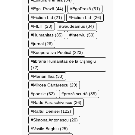
Editura Vremea
(34)
Ego. Proză
(44)
EgoProză
(51)
Fiction Ltd
(21)
Fiction Ltd.
(26)
FILIT
(23)
Gaudeamus
(34)
Humanitas
(35)
interviu
(50)
jurnal
(26)
Kooperativa Poetică
(223)
librăria Humanitas de la Cișmigiu
(72)
Marian Ilea
(33)
Mircea Cărtărescu
(29)
poezie
(62)
proză scurtă
(35)
Radu Paraschivescu
(36)
Raftul Denisei
(122)
Simona Antonescu
(20)
Vasile Baghiu
(25)