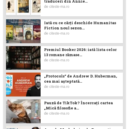
traduceri din Annie...
de
citeste-ma.ro
Iată cu ce cărţi deschide Humanitas
Fiction noul sezon...
de
citeste-ma.ro
Premiul Booker 2026: iată lista celor
13 romane rămase...
de
citeste-ma.ro
„Protocols“ de Andrew D. Huberman,
cea mai așteptată...
de
citeste-ma.ro
Pauză de TikTok? Încercaţi cartea
„Mică filosofie a...
de
citeste-ma.ro