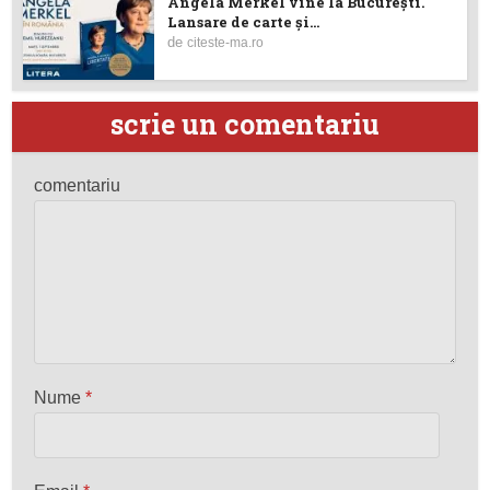
Angela Merkel vine la București.
Lansare de carte şi...
de
citeste-ma.ro
scrie un comentariu
comentariu
Nume
*