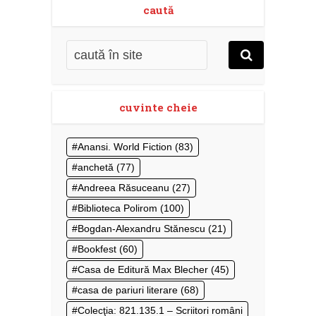
caută
cuvinte cheie
Anansi. World Fiction
(83)
anchetă
(77)
Andreea Răsuceanu
(27)
Biblioteca Polirom
(100)
Bogdan-Alexandru Stănescu
(21)
Bookfest
(60)
Casa de Editură Max Blecher
(45)
casa de pariuri literare
(68)
Colecţia: 821.135.1 – Scriitori români