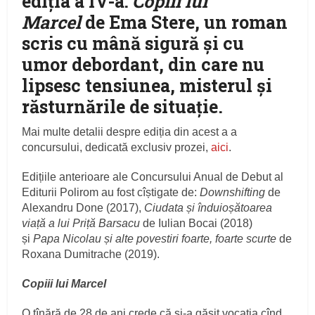
ediția a IV-a:
Copiii lui
Marcel
de Ema Stere, un roman
scris cu mână sigură și cu
umor debordant, din care nu
lipsesc tensiunea, misterul și
răsturnările de situație.
Mai multe detalii despre ediția din acest a a
concursului, dedicată exclusiv prozei,
aici
.
Edițiile anterioare ale Concursului Anual de Debut al
Editurii Polirom au fost cîștigate de:
Downshifting
de
Alexandru Done (2017),
Ciudata și înduioșătoarea
viață a lui Priță Barsacu
de Iulian Bocai (2018)
și
Papa Nicolau și alte povestiri foarte, foarte scurte
de
Roxana Dumitrache (2019).
Copiii lui Marcel
O tînără de 28 de ani crede că și-a găsit vocația cînd