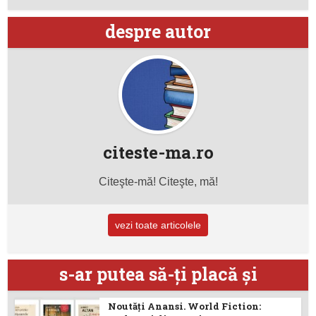
despre autor
citeste-ma.ro
Citeşte-mă! Citeşte, mă!
vezi toate articolele
s-ar putea să-ţi placă şi
Noutăţi Anansi. World Fiction: