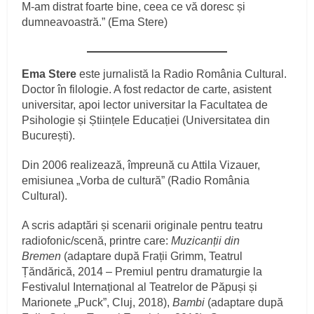
M-am distrat foarte bine, ceea ce vă doresc și
dumneavoastră.” (Ema Stere)
Ema Stere
este jurnalistă la Radio România Cultural.
Doctor în filologie. A fost redactor de carte, asistent
universitar, apoi lector universitar la Facultatea de
Psihologie și Științele Educației (Universitatea din
București).
Din 2006 realizează, împreună cu Attila Vizauer,
emisiunea „Vorba de cultură” (Radio România
Cultural).
A scris adaptări și scenarii originale pentru teatru
radiofonic/scenă, printre care:
Muzicanții din
Bremen
(adaptare după Frații Grimm, Teatrul
Țăndărică, 2014 – Premiul pentru dramaturgie la
Festivalul Internațional al Teatrelor de Păpuși și
Marionete „Puck”, Cluj, 2018),
Bambi
(adaptare după