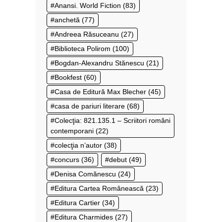
Anansi. World Fiction
(83)
anchetă
(77)
Andreea Răsuceanu
(27)
Biblioteca Polirom
(100)
Bogdan-Alexandru Stănescu
(21)
Bookfest
(60)
Casa de Editură Max Blecher
(45)
casa de pariuri literare
(68)
Colecţia: 821.135.1 – Scriitori români
contemporani
(22)
colecţia n’autor
(38)
concurs
(36)
debut
(49)
Denisa Comănescu
(24)
Editura Cartea Românească
(23)
Editura Cartier
(34)
Editura Charmides
(27)