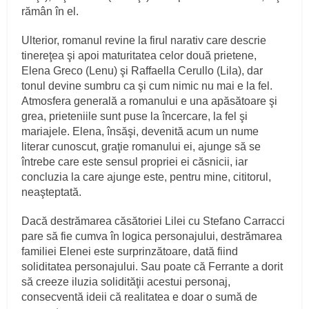
rămân în el.
Ulterior, romanul revine la firul narativ care descrie
tinereţea şi apoi maturitatea celor două prietene,
Elena Greco (Lenu) şi Raffaella Cerullo (Lila), dar
tonul devine sumbru ca şi cum nimic nu mai e la fel.
Atmosfera generală a romanului e una apăsătoare şi
grea, prieteniile sunt puse la încercare, la fel şi
mariajele. Elena, însăşi, devenită acum un nume
literar cunoscut, graţie romanului ei, ajunge să se
întrebe care este sensul propriei ei căsnicii, iar
concluzia la care ajunge este, pentru mine, cititorul,
neaşteptată.
Dacă destrămarea căsătoriei Lilei cu Stefano Carracci
pare să fie cumva în logica personajului, destrămarea
familiei Elenei este surprinzătoare, dată fiind
soliditatea personajului. Sau poate că Ferrante a dorit
să creeze iluzia solidităţii acestui personaj,
consecventă ideii că realitatea e doar o sumă de