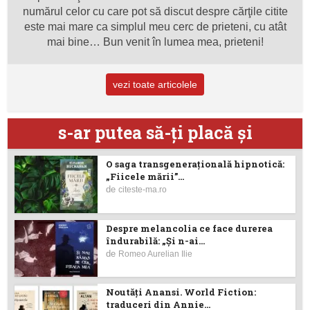
numărul celor cu care pot să discut despre cărţile citite
este mai mare ca simplul meu cerc de prieteni, cu atât
mai bine… Bun venit în lumea mea, prieteni!
vezi toate articolele
s-ar putea să-ţi placă şi
O saga transgenerațională hipnotică:
„Fiicele mării”...
de
citeste-ma.ro
Despre melancolia ce face durerea
îndurabilă: „Și n-ai...
de
Romeo Aurelian Ilie
Noutăţi Anansi. World Fiction:
traduceri din Annie...