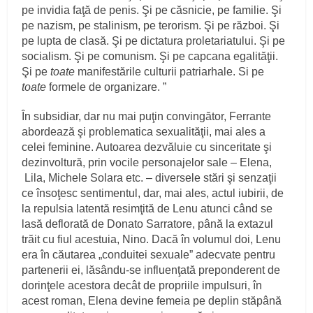
pe invidia faţă de penis. Şi pe căsnicie, pe familie. Şi
pe nazism, pe stalinism, pe terorism. Şi pe război. Şi
pe lupta de clasă. Şi pe dictatura proletariatului. Şi pe
socialism. Şi pe comunism. Şi pe capcana egalităţii.
Şi pe
toate
manifestările culturii patriarhale. Si pe
toate
formele de organizare. ”
În subsidiar, dar nu mai puţin convingător, Ferrante
abordează şi problematica sexualităţii, mai ales a
celei feminine. Autoarea dezvăluie cu sinceritate şi
dezinvoltură, prin vocile personajelor sale – Elena,
Lila, Michele Solara etc. – diversele stări şi senzaţii
ce însoţesc sentimentul, dar, mai ales, actul iubirii, de
la repulsia latentă resimţită de Lenu atunci când se
lasă deflorată de Donato Sarratore, până la extazul
trăit cu fiul acestuia, Nino. Dacă în volumul doi, Lenu
era în căutarea „conduitei sexuale” adecvate pentru
partenerii ei, lăsându-se influenţată preponderent de
dorinţele acestora decât de propriile impulsuri, în
acest roman, Elena devine femeia pe deplin stăpână