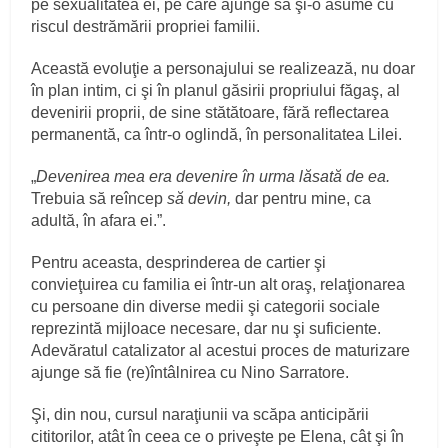
pe sexualitatea ei, pe care ajunge să şi-o asume cu
riscul destrămării propriei familii.
Această evoluţie a personajului se realizează, nu doar
în plan intim, ci şi în planul găsirii propriului făgaş, al
devenirii proprii, de sine stătătoare, fără reflectarea
permanentă, ca într-o oglindă, în personalitatea Lilei.
„
Devenirea mea era devenire în urma lăsată de ea.
Trebuia să reîncep
să devin,
dar pentru mine, ca
adultă, în afara ei.”.
Pentru aceasta, desprinderea de cartier şi
convieţuirea cu familia ei într-un alt oraş, relaţionarea
cu persoane din diverse medii şi categorii sociale
reprezintă mijloace necesare, dar nu şi suficiente.
Adevăratul catalizator al acestui proces de maturizare
ajunge să fie (re)întâlnirea cu Nino Sarratore.
Şi, din nou, cursul naraţiunii va scăpa anticipării
cititorilor, atât în ceea ce o priveşte pe Elena, cât şi în