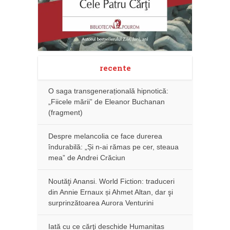
recente
O saga transgenerațională hipnotică:
„Fiicele mării” de Eleanor Buchanan
(fragment)
Despre melancolia ce face durerea
îndurabilă: „Și n-ai rămas pe cer, steaua
mea” de Andrei Crăciun
Noutăţi Anansi. World Fiction: traduceri
din Annie Ernaux și Ahmet Altan, dar şi
surprinzătoarea Aurora Venturini
Iată cu ce cărţi deschide Humanitas