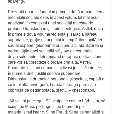
aparenţe.
Prezentă doar ca fundal în primele două romane, tema
inechităţii sociale este, în acest volum, tot mai acut
analizată, în contextul unei societăţi marcate de
profunde transformări şi lupte ideologice. Astfel, dacă
în primele două volume violenţa şi sărăcia păreau
suportabile, graţie miracolului întâmplărilor copilăriei
sau al experienţelor primelor iubiri, aici abrutizarea şi
nedreptăţile unei societăţi sfâşiate de contradicţii
devin sufocante, determinând derapaje de traiectorie
care vor să corecteze o oroare prin alta. Astfel,
Pasquale, militant comunist activ îşi justifică crimele,
în numele unei justiţii sociale superioare.
Dimensiunile dramelor, personale şi sociale, capătă o
cu totul altă anvergură. Lumea întreagă pare că e
cuprinsă de degringoladă, şi totul – chestionabil.
„Să scuipi pe Hegel. Să scuipi pe cultura bărbaţilor, să
scuipi pe Marx, pe Engels, pe Lenin. Şi pe
materialismul istoric. Şi pe Freud. Şi pe psihanaliză şi