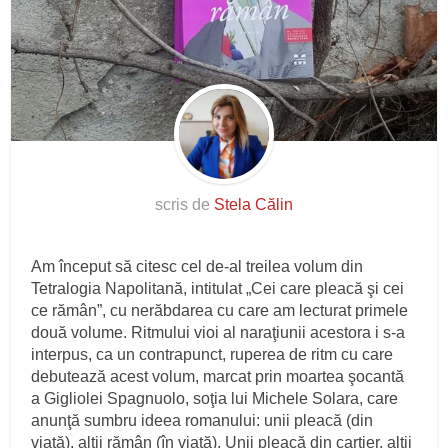
scris de
Stela Călin
Am început să citesc cel de-al treilea volum din
Tetralogia Napolitană, intitulat „Cei care pleacă şi cei
ce rămân”, cu nerăbdarea cu care am lecturat primele
două volume. Ritmului vioi al naraţiunii acestora i s-a
interpus, ca un contrapunct, ruperea de ritm cu care
debutează acest volum, marcat prin moartea şocantă
a Gigliolei Spagnuolo, soţia lui Michele Solara, care
anunţă sumbru ideea romanului: unii pleacă (din
viaţă), alţii rămân (în viaţă). Unii pleacă din cartier, alţii