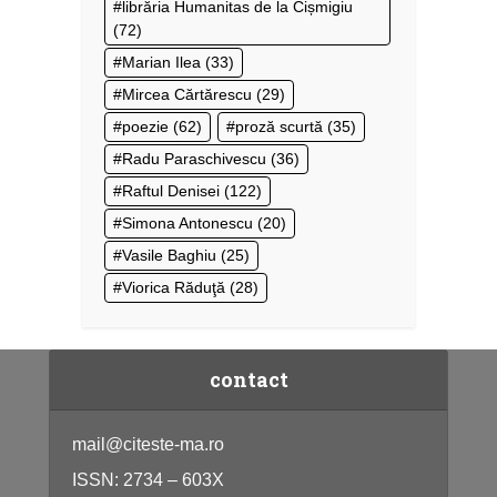
librăria Humanitas de la Cișmigiu
(72)
Marian Ilea
(33)
Mircea Cărtărescu
(29)
poezie
(62)
proză scurtă
(35)
Radu Paraschivescu
(36)
Raftul Denisei
(122)
Simona Antonescu
(20)
Vasile Baghiu
(25)
Viorica Răduţă
(28)
contact
mail@citeste-ma.ro
ISSN: 2734 – 603X