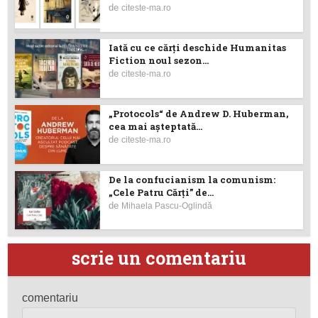
de
citeste-ma.ro
Iată cu ce cărţi deschide Humanitas
Fiction noul sezon...
de
citeste-ma.ro
„Protocols“ de Andrew D. Huberman,
cea mai așteptată...
de
citeste-ma.ro
De la confucianism la comunism:
„Cele Patru Cărți” de...
de
Mihaela Pascu-Oglindă
scrie un comentariu
comentariu