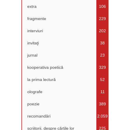
extra
106
fragmente
229
interviuri
202
invitaţi
38
jurnal
23
kooperativa poetică
329
la prima lectură
52
olografe
11
poezie
389
recomandări
2.059
scriitorii, despre cărţile lor
225