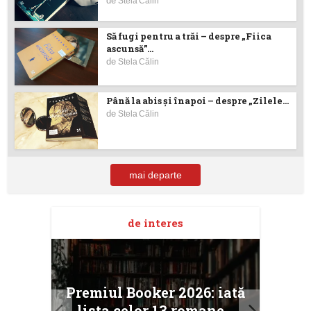
de
Stela Călin
Să fugi pentru a trăi – despre „Fiica
ascunsă”...
de
Stela Călin
Până la abis și înapoi – despre „Zilele...
de
Stela Călin
mai departe
de interes
taj
Ang
Premiul Booker 2026: iată
ile
Buc
lista celor 13 romane...