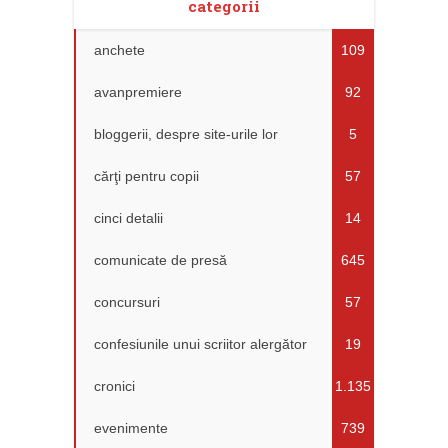
categorii
anchete
109
avanpremiere
92
bloggerii, despre site-urile lor
5
cărţi pentru copii
57
cinci detalii
14
comunicate de presă
645
concursuri
57
confesiunile unui scriitor alergător
19
cronici
1.135
evenimente
739