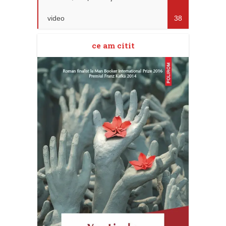
video
38
ce am citit