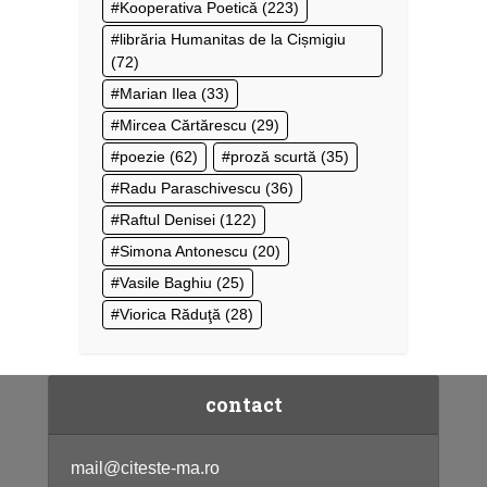
Kooperativa Poetică
(223)
librăria Humanitas de la Cișmigiu
(72)
Marian Ilea
(33)
Mircea Cărtărescu
(29)
poezie
(62)
proză scurtă
(35)
Radu Paraschivescu
(36)
Raftul Denisei
(122)
Simona Antonescu
(20)
Vasile Baghiu
(25)
Viorica Răduţă
(28)
contact
mail@citeste-ma.ro