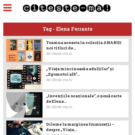
Tag - Elena Ferrante
Toamna aceasta în colecția ANANSI:
noi titluri de...
de
citeste-ma.ro
„Viața mincinoasă a adulților” și
„Zgomotul alb”...
de
citeste-ma.ro
„Invențiile ocazionale”, o nouă carte
de Elena...
de
citeste-ma.ro
Dileme la marginea frumuseții –
despre „Viața...