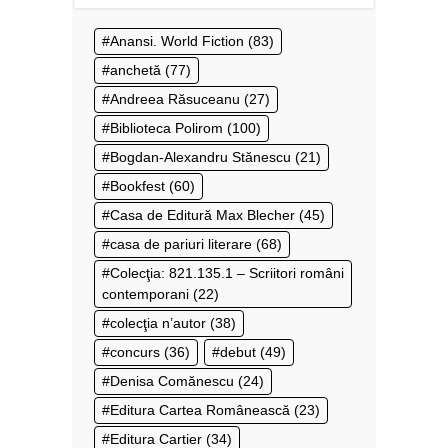
Anansi. World Fiction
(83)
anchetă
(77)
Andreea Răsuceanu
(27)
Biblioteca Polirom
(100)
Bogdan-Alexandru Stănescu
(21)
Bookfest
(60)
Casa de Editură Max Blecher
(45)
casa de pariuri literare
(68)
Colecţia: 821.135.1 – Scriitori români
contemporani
(22)
colecţia n’autor
(38)
concurs
(36)
debut
(49)
Denisa Comănescu
(24)
Editura Cartea Românească
(23)
Editura Cartier
(34)