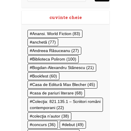
cuvinte cheie
Anansi. World Fiction
(83)
anchetă
(77)
Andreea Răsuceanu
(27)
Biblioteca Polirom
(100)
Bogdan-Alexandru Stănescu
(21)
Bookfest
(60)
Casa de Editură Max Blecher
(45)
casa de pariuri literare
(68)
Colecţia: 821.135.1 – Scriitori români
contemporani
(22)
colecţia n’autor
(38)
concurs
(36)
debut
(49)