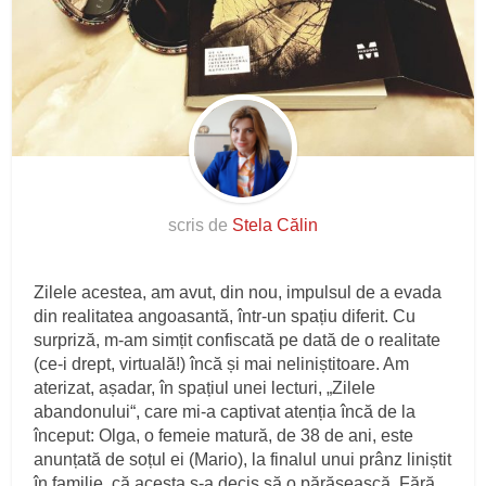
scris de
Stela Călin
Zilele acestea, am avut, din nou, impulsul de a evada
din realitatea angoasantă, într-un spațiu diferit. Cu
surpriză, m-am simțit confiscată pe dată de o realitate
(ce-i drept, virtuală!) încă și mai neliniștitoare. Am
aterizat, așadar, în spațiul unei lecturi, „Zilele
abandonului“, care mi-a captivat atenția încă de la
început: Olga, o femeie matură, de 38 de ani, este
anunțată de soțul ei (Mario), la finalul unui prânz liniștit
în familie, că acesta s-a decis să o părăsească. Fără