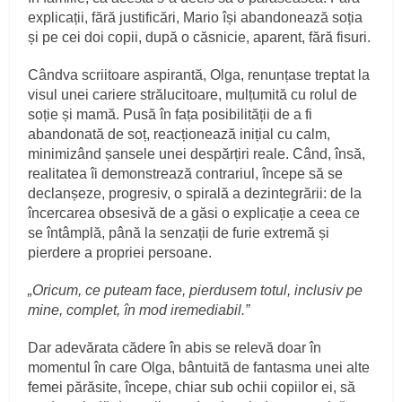
explicații, fără justificări, Mario își abandonează soția
și pe cei doi copii, după o căsnicie, aparent, fără fisuri.
Cândva scriitoare aspirantă, Olga, renunțase treptat la
visul unei cariere strălucitoare, mulțumită cu rolul de
soție și mamă. Pusă în fața posibilității de a fi
abandonată de soț, reacționează inițial cu calm,
minimizând șansele unei despărțiri reale. Când, însă,
realitatea îi demonstrează contrariul, începe să se
declanșeze, progresiv, o spirală a dezintegrării: de la
încercarea obsesivă de a găsi o explicație a ceea ce
se întâmplă, până la senzații de furie extremă și
pierdere a propriei persoane.
„Oricum, ce puteam face, pierdusem totul, inclusiv pe
mine, complet, în mod iremediabil.”
Dar adevărata cădere în abis se relevă doar în
momentul în care Olga, bântuită de fantasma unei alte
femei părăsite, începe, chiar sub ochii copiilor ei, să