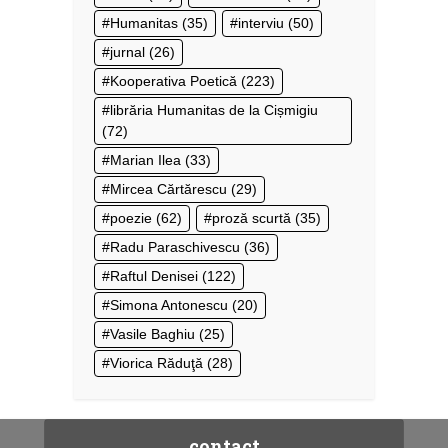
Humanitas
(35)
interviu
(50)
jurnal
(26)
Kooperativa Poetică
(223)
librăria Humanitas de la Cișmigiu
(72)
Marian Ilea
(33)
Mircea Cărtărescu
(29)
poezie
(62)
proză scurtă
(35)
Radu Paraschivescu
(36)
Raftul Denisei
(122)
Simona Antonescu
(20)
Vasile Baghiu
(25)
Viorica Răduţă
(28)
contact