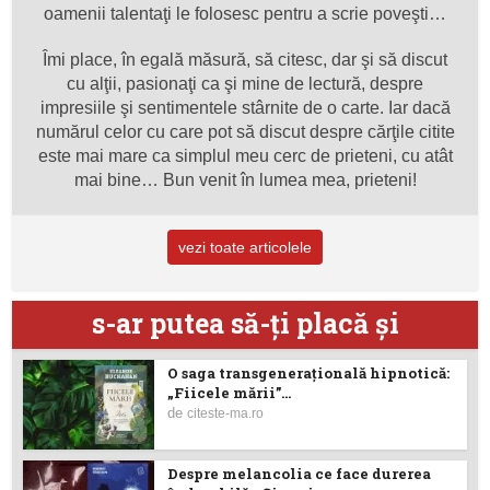
oamenii talentaţi le folosesc pentru a scrie poveşti…
Îmi place, în egală măsură, să citesc, dar şi să discut
cu alţii, pasionaţi ca şi mine de lectură, despre
impresiile şi sentimentele stârnite de o carte. Iar dacă
numărul celor cu care pot să discut despre cărţile citite
este mai mare ca simplul meu cerc de prieteni, cu atât
mai bine… Bun venit în lumea mea, prieteni!
vezi toate articolele
s-ar putea să-ţi placă şi
O saga transgenerațională hipnotică:
„Fiicele mării”...
de
citeste-ma.ro
Despre melancolia ce face durerea