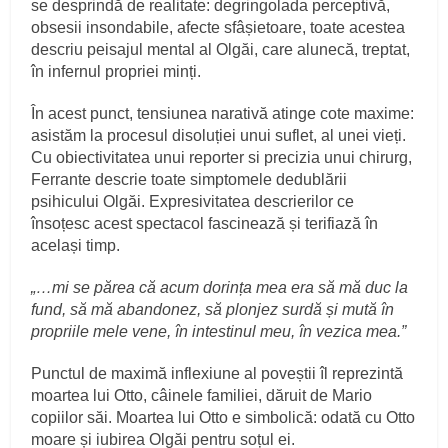
se desprindă de realitate: degringolada perceptivă,
obsesii insondabile, afecte sfâșietoare, toate acestea
descriu peisajul mental al Olgăi, care alunecă, treptat,
în infernul propriei minți.
În acest punct, tensiunea narativă atinge cote maxime:
asistăm la procesul disoluției unui suflet, al unei vieți.
Cu obiectivitatea unui reporter si precizia unui chirurg,
Ferrante descrie toate simptomele dedublării
psihicului Olgăi. Expresivitatea descrierilor ce
însoțesc acest spectacol fascinează și terifiază în
același timp.
„…mi se părea că acum dorința mea era să mă duc la
fund, să mă abandonez, să plonjez surdă și mută în
propriile mele vene, în intestinul meu, în vezica mea.”
Punctul de maximă inflexiune al poveștii îl reprezintă
moartea lui Otto, câinele familiei, dăruit de Mario
copiilor săi. Moartea lui Otto e simbolică: odată cu Otto
moare și iubirea Olgăi pentru soțul ei.