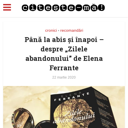
cronici
recomandări
•
Până la abis și înapoi –
despre „Zilele
abandonului” de Elena
Ferrante
22 martie 2020