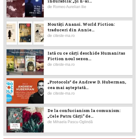
îndurabilă: „Și n-ai...
de
Romeo Aurelian Ilie
Noutăţi Anansi. World Fiction:
traduceri din Annie...
de
citeste-ma.ro
Iată cu ce cărţi deschide Humanitas
Fiction noul sezon...
de
citeste-ma.ro
„Protocols“ de Andrew D. Huberman,
cea mai așteptată...
de
citeste-ma.ro
De la confucianism la comunism:
„Cele Patru Cărți” de...
de
Mihaela Pascu-Oglindă