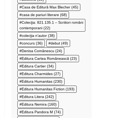
Casa de Editură Max Blecher
(45)
casa de pariuri literare
(68)
Colecţia: 821.135.1 – Scriitori români
contemporani
(22)
colecţia n’autor
(38)
concurs
(36)
debut
(49)
Denisa Comănescu
(24)
Editura Cartea Românească
(23)
Editura Cartier
(34)
Editura Charmides
(27)
Editura Humanitas
(230)
Editura Humanitas Fiction
(193)
Editura Litera
(242)
Editura Nemira
(160)
Editura Pandora M
(74)