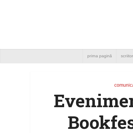
prima pagină
scriito
comunica
Evenimen
Bookfes