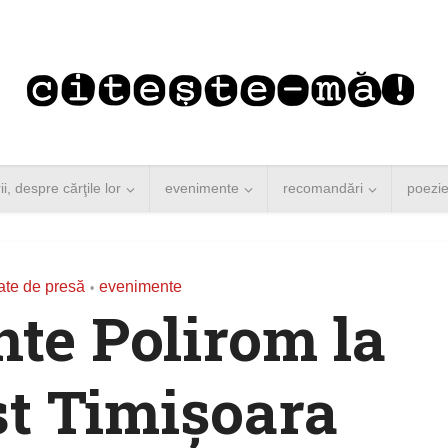
rii, despre cărţile lor
evenimente
recomandări
poezi
te de presă
evenimente
•
te Polirom la
t Timișoara