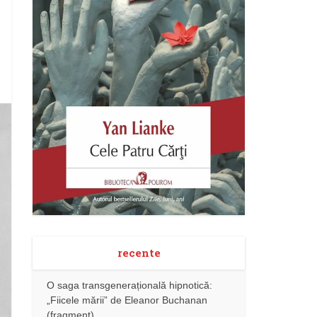
recente
O saga transgenerațională hipnotică:
„Fiicele mării” de Eleanor Buchanan
(fragment)