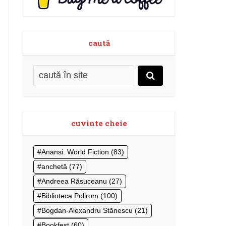
caută
cuvinte cheie
Anansi. World Fiction
(83)
anchetă
(77)
Andreea Răsuceanu
(27)
Biblioteca Polirom
(100)
Bogdan-Alexandru Stănescu
(21)
Bookfest
(60)