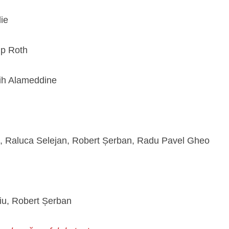
ie
lip Roth
ih Alameddine
i, Raluca Selejan, Robert Șerban, Radu Pavel Gheo
țiu, Robert Șerban