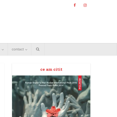
e
contact
ce am citit