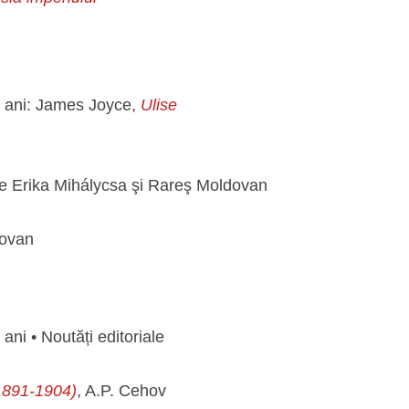
n
de ani: James Joyce,
Ulise
e de Erika Mihálycsa şi Rareş Moldovan
dovan
ani • Noutăți editoriale
(1891-1904)
, A.P. Cehov