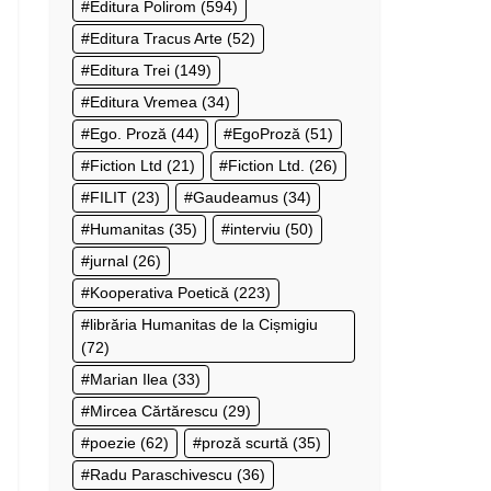
Editura Polirom
(594)
Editura Tracus Arte
(52)
Editura Trei
(149)
Editura Vremea
(34)
Ego. Proză
(44)
EgoProză
(51)
Fiction Ltd
(21)
Fiction Ltd.
(26)
FILIT
(23)
Gaudeamus
(34)
Humanitas
(35)
interviu
(50)
jurnal
(26)
Kooperativa Poetică
(223)
librăria Humanitas de la Cișmigiu
(72)
Marian Ilea
(33)
Mircea Cărtărescu
(29)
poezie
(62)
proză scurtă
(35)
Radu Paraschivescu
(36)