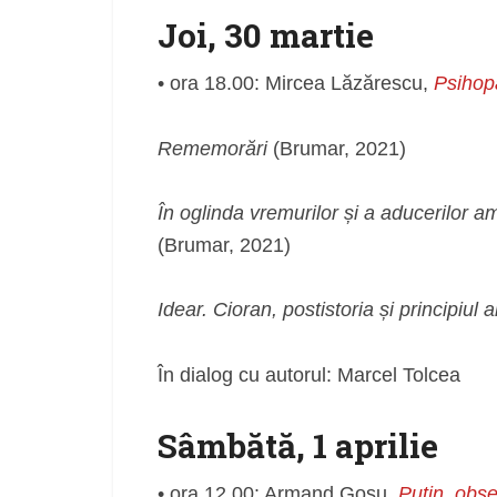
Joi, 30 martie
• ora 18.00: Mircea Lăzărescu,
Psihopa
Rememorări
(Brumar, 2021)
În oglinda vremurilor și a aducerilor a
(Brumar, 2021)
Idear. Cioran, postistoria și principiul 
În dialog cu autorul: Marcel Tolcea
Sâmbătă, 1 aprilie
• ora 12.00: Armand Goșu,
Putin, obse