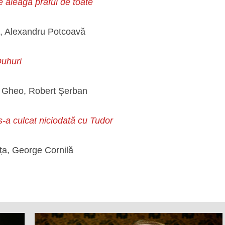
 aleagă praful de toate
țu, Alexandru Potcoavă
uhuri
el Gheo, Robert Șerban
-a culcat niciodată cu Tudor
rța, George Cornilă