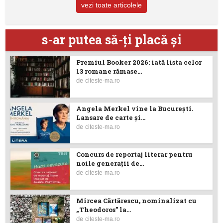
vezi toate articolele
s-ar putea să-ţi placă şi
Premiul Booker 2026: iată lista celor
13 romane rămase...
de
citeste-ma.ro
Angela Merkel vine la București.
Lansare de carte şi...
de
citeste-ma.ro
Concurs de reportaj literar pentru
noile generații de...
de
citeste-ma.ro
Mircea Cărtărescu, nominalizat cu
„Theodoros” la...
de
citeste-ma.ro