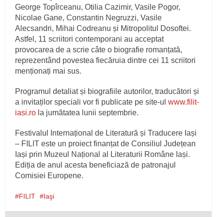
George Topîrceanu, Otilia Cazimir, Vasile Pogor,
Nicolae Gane, Constantin Negruzzi, Vasile
Alecsandri, Mihai Codreanu și Mitropolitul Dosoftei.
Astfel, 11 scriitori contemporani au acceptat
provocarea de a scrie câte o biografie romanțată,
reprezentând povestea fiecăruia dintre cei 11 scriitori
menționați mai sus.
Programul detaliat și biografiile autorilor, traducători și
a invitaților speciali vor fi publicate pe site-ul
www.filit-
iasi.ro
la jumătatea lunii septembrie.
Festivalul Internațional de Literatură și Traducere Iași
– FILIT este un proiect finanțat de Consiliul Județean
Iași prin Muzeul Național al Literaturii Române Iași.
Ediția de anul acesta beneficiază de patronajul
Comisiei Europene.
FILIT
Iaşi