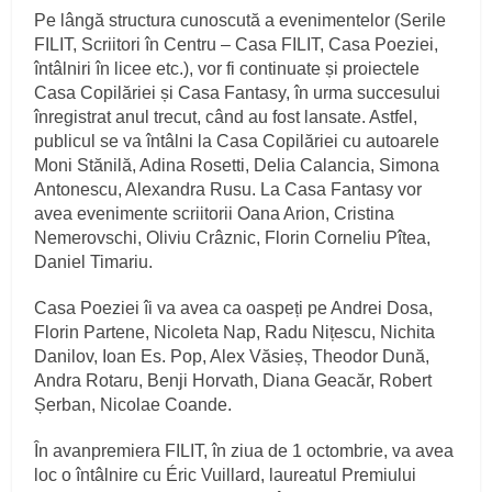
Pe lângă structura cunoscută a evenimentelor (Serile
FILIT, Scriitori în Centru – Casa FILIT, Casa Poeziei,
întâlniri în licee etc.), vor fi continuate și proiectele
Casa Copilăriei și Casa Fantasy, în urma succesului
înregistrat anul trecut, când au fost lansate. Astfel,
publicul se va întâlni la Casa Copilăriei cu autoarele
Moni Stănilă, Adina Rosetti, Delia Calancia, Simona
Antonescu, Alexandra Rusu. La Casa Fantasy vor
avea evenimente scriitorii Oana Arion, Cristina
Nemerovschi, Oliviu Crâznic, Florin Corneliu Pîtea,
Daniel Timariu.
Casa Poeziei îi va avea ca oaspeți pe Andrei Dosa,
Florin Partene, Nicoleta Nap, Radu Nițescu, Nichita
Danilov, Ioan Es. Pop, Alex Văsieș, Theodor Dună,
Andra Rotaru, Benji Horvath, Diana Geacăr, Robert
Șerban, Nicolae Coande.
În avanpremiera FILIT, în ziua de 1 octombrie, va avea
loc o întâlnire cu Éric Vuillard, laureatul Premiului