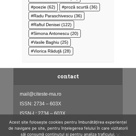
poezie
(62)
proză scurtă
(36)
Radu Paraschivescu
(36)
Raftul Denisei
(122)
Simona Antonescu
(20)
Vasile Baghiu
(25)
Viorica Răduţă
(28)
contact
mail@citeste-ma.ro
ISSN: 2734 – 603X
ISSN-L: 2734 – 603X
Acest site folosește cookies pentru îmbunătățirea experienței
citeste-ma.ro
de navigare pe site, pentru înțelegerea felului în care vizitatorii
săi consumă conținutul și pentru analiza traficului.