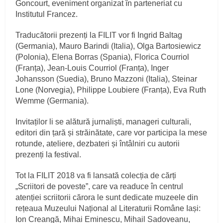
Goncourt, eveniment organizat în parteneriat cu
Institutul Francez.
Traducătorii prezenți la FILIT vor fi Ingrid Baltag
(Germania), Mauro Barindi (Italia), Olga Bartosiewicz
(Polonia), Elena Borras (Spania), Florica Courriol
(Franța), Jean-Louis Courriol (Franța), Inger
Johansson (Suedia), Bruno Mazzoni (Italia), Steinar
Lone (Norvegia), Philippe Loubiere (Franța), Eva Ruth
Wemme (Germania).
Invitaților li se alătură jurnaliști, manageri culturali,
editori din țară și străinătate, care vor participa la mese
rotunde, ateliere, dezbateri și întâlniri cu autorii
prezenți la festival.
Tot la FILIT 2018 va fi lansată colecția de cărți
„Scriitori de poveste”, care va readuce în centrul
atenției scriitorii cărora le sunt dedicate muzeele din
rețeaua Muzeului Național al Literaturii Române Iași:
Ion Creangă, Mihai Eminescu, Mihail Sadoveanu,