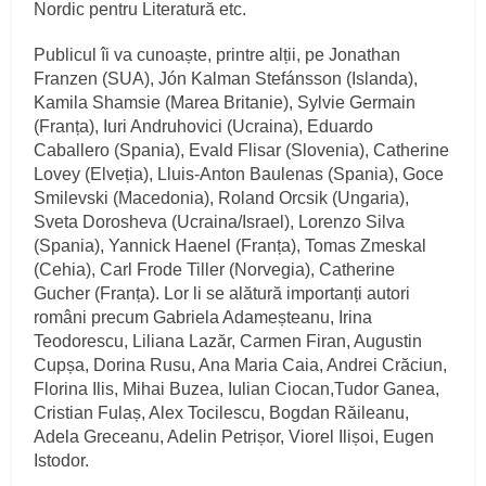
Nordic pentru Literatură etc.
Publicul îi va cunoaște, printre alții, pe Jonathan
Franzen (SUA), Jón Kalman Stefánsson (Islanda),
Kamila Shamsie (Marea Britanie), Sylvie Germain
(Franța), Iuri Andruhovici (Ucraina), Eduardo
Caballero (Spania), Evald Flisar (Slovenia), Catherine
Lovey (Elveția), Lluis-Anton Baulenas (Spania), Goce
Smilevski (Macedonia), Roland Orcsik (Ungaria),
Sveta Dorosheva (Ucraina/Israel), Lorenzo Silva
(Spania), Yannick Haenel (Franța), Tomas Zmeskal
(Cehia), Carl Frode Tiller (Norvegia), Catherine
Gucher (Franța). Lor li se alătură importanți autori
români precum Gabriela Adameșteanu, Irina
Teodorescu, Liliana Lazăr, Carmen Firan, Augustin
Cupșa, Dorina Rusu, Ana Maria Caia, Andrei Crăciun,
Florina Ilis, Mihai Buzea, Iulian Ciocan,Tudor Ganea,
Cristian Fulaș, Alex Tocilescu, Bogdan Răileanu,
Adela Greceanu, Adelin Petrișor, Viorel Ilișoi, Eugen
Istodor.