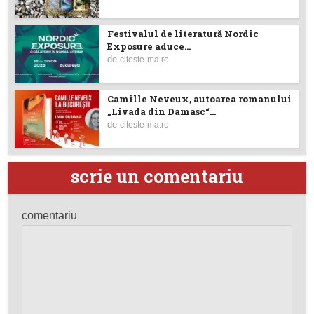
Festivalul de literatură Nordic
Exposure aduce...
de
citeste-ma.ro
Camille Neveux, autoarea romanului
„Livada din Damasc“...
de
citeste-ma.ro
scrie un comentariu
comentariu