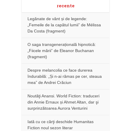
recente
Legănate de vânt și de legende:
„Femeile de la capătul lumii” de Mélissa
Da Costa (fragment)
O saga transgenerațională hipnotică:
„Fiicele mării” de Eleanor Buchanan
(fragment)
Despre melancolia ce face durerea
îndurabilă: „Și n-ai rămas pe cer, steaua
mea” de Andrei Crăciun
Noutăţi Anansi. World Fiction: traduceri
din Annie Ernaux și Ahmet Altan, dar şi
surprinzătoarea Aurora Venturini
Iată cu ce cărţi deschide Humanitas
Fiction noul sezon literar