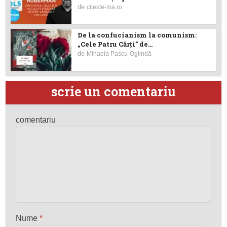
de
citeste-ma.ro
De la confucianism la comunism:
„Cele Patru Cărți” de...
de
Mihaela Pascu-Oglindă
scrie un comentariu
comentariu
Nume
*