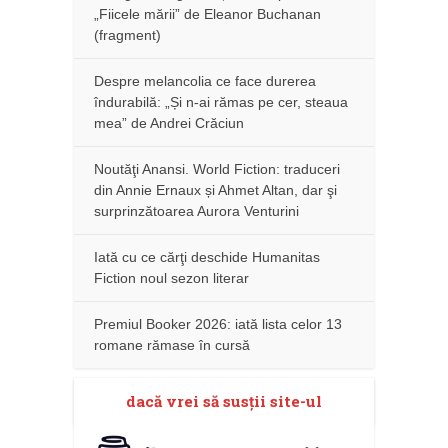
„Fiicele mării” de Eleanor Buchanan
(fragment)
Despre melancolia ce face durerea
îndurabilă: „Și n-ai rămas pe cer, steaua
mea” de Andrei Crăciun
Noutăţi Anansi. World Fiction: traduceri
din Annie Ernaux și Ahmet Altan, dar şi
surprinzătoarea Aurora Venturini
Iată cu ce cărţi deschide Humanitas
Fiction noul sezon literar
Premiul Booker 2026: iată lista celor 13
romane rămase în cursă
dacă vrei să susţii site-ul