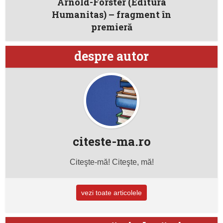
Arnold-Forster (Editura
Humanitas) – fragment în
premieră
despre autor
citeste-ma.ro
Citeşte-mă! Citeşte, mă!
vezi toate articolele