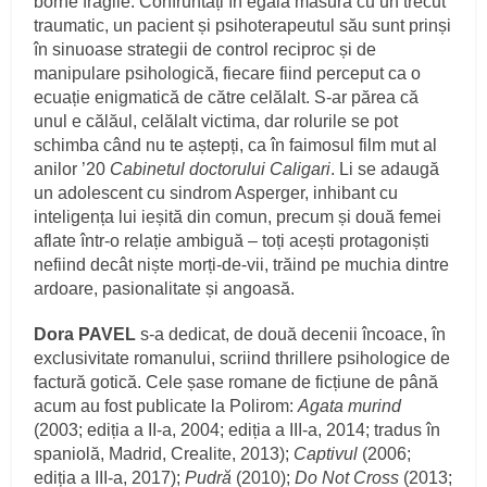
borne fragile. Confruntați în egală măsură cu un trecut
traumatic, un pacient și psihoterapeutul său sunt prinși
în sinuoase strategii de control reciproc și de
manipulare psihologică, fiecare fiind perceput ca o
ecuație enigmatică de către celălalt. S-ar părea că
unul e călăul, celălalt victima, dar rolurile se pot
schimba când nu te aștepți, ca în faimosul film mut al
anilor ’20
Cabinetul doctorului Caligari
. Li se adaugă
un adolescent cu sindrom Asperger, inhibant cu
inteligența lui ieșită din comun, precum și două femei
aflate într-o relație ambiguă – toți acești protagoniști
nefiind decât niște morți-de-vii, trăind pe muchia dintre
ardoare, pasionalitate și angoasă.
Dora PAVEL
s-a dedicat, de două decenii încoace, în
exclusivitate romanului, scriind thrillere psihologice de
factură gotică. Cele șase romane de ficțiune de până
acum au fost publicate la Polirom:
Agata murind
(2003; ediția a II-a, 2004; ediția a III-a, 2014; tradus în
spaniolă, Madrid, Crealite, 2013);
Captivul
(2006;
ediția a III-a, 2017);
Pudră
(2010);
Do Not Cross
(2013;