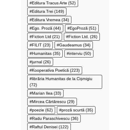
Editura Tracus Arte
(52)
Editura Trei
(149)
Editura Vremea
(34)
Ego. Proză
(44)
EgoProză
(51)
Fiction Ltd
(21)
Fiction Ltd.
(26)
FILIT
(23)
Gaudeamus
(34)
Humanitas
(35)
interviu
(50)
jurnal
(26)
Kooperativa Poetică
(223)
librăria Humanitas de la Cișmigiu
(72)
Marian Ilea
(33)
Mircea Cărtărescu
(29)
poezie
(62)
proză scurtă
(35)
Radu Paraschivescu
(36)
Raftul Denisei
(122)