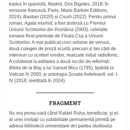
tradus în spaniolă, Madrid, Dos Bigotes, 2018; în
versiune franceză, Paris, Marie Barbier Éditions,
2024);
Bastian
(2020) și
Crush
(2022). Pentru primul
roman,
Agata murind
, a fost distinsă cu Premiul
Uniunii Scriitorilor din România (2003), celelalte
romane fiind premiate de Filiala Cluj a Uniunii
Scriitorilor. A mai publicat cinci volume de versuri,
două culegeri de proză scurtă, precum și trei cărți de
interviuri cu scriitori români, realizate inițial radiofonic.
A colaborat la editarea a două lucrări de referință:
Biblia de la Blaj
a lui Samuil Micu (1795), tipărită la
Vatican în 2000, și antologia
Școala Ardeleană
, vol. I-
IV (2018; reeditată în 2024).
FRAGMENT
Nu era prima oară când Rafael Ruha, beneficiar, şi el,
al unei invitaţii cu valabilitate permanentă primită pe
adresa bibliotecii universitare din partea studioului