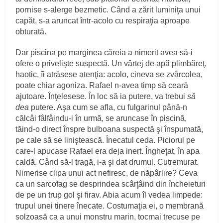
pornise s-alerge bezmetic. Când a zărit luminiţa unui
capăt, s-a aruncat într-acolo cu respiraţia aproape
obturată.
Dar piscina pe marginea căreia a nimerit avea să-i
ofere o privelişte suspectă. Un vârtej de apă plimbăreţ,
haotic, îi atrăsese atenţia: acolo, cineva se zvârcolea,
poate chiar agoniza. Rafael n-avea timp să ceară
ajutoare. Înţelesese. În loc să ia putere, va trebui
să
dea
putere. Aşa cum se afla, cu fulgarinul până-n
călcâi fâlfâindu-i în urmă, se aruncase în piscină,
tăind-o direct înspre bulboana suspectă şi înspumată,
pe cale să se liniştească. Înecatul ceda. Piciorul pe
care-l apucase Rafael era deja inert. Îngheţat, în apa
caldă. Când să-l tragă, i-a şi dat drumul. Cutremurat.
Nimerise clipa unui act nefiresc, de năpârlire? Ceva
ca un sarcofag se desprindea scârţâind din încheieturi
de pe un trup gol şi firav. Abia acum îl vedea limpede:
trupul unei tinere înecate. Costumaţia ei, o membrană
solzoasă ca a unui monstru marin, tocmai trecuse pe