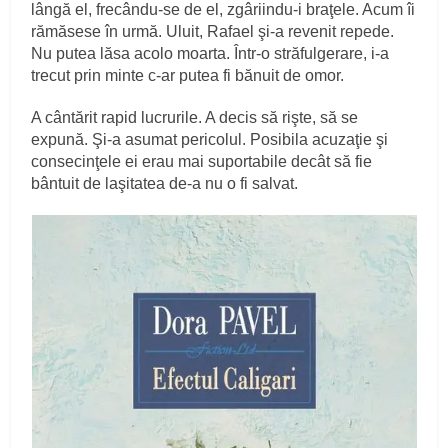
lângă el, frecându-se de el, zgâriindu-i braţele. Acum îi
rămăsese în urmă. Uluit, Rafael şi-a revenit repede.
Nu putea lăsa acolo moarta. Într-o străfulgerare, i-a
trecut prin minte c-ar putea fi bănuit de omor.
A cântărit rapid lucrurile. A decis să rişte, să se
expună. Şi-a asumat pericolul. Posibila acuzaţie şi
consecinţele ei erau mai suportabile decât să fie
bântuit de laşitatea de-a nu o fi salvat.