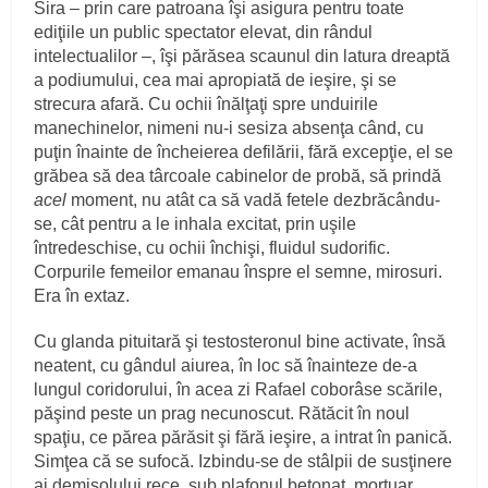
Sira – prin care patroana îşi asigura pentru toate
ediţiile un public spectator elevat, din rândul
intelectualilor –, îşi părăsea scaunul din latura dreaptă
a podiumului, cea mai apropiată de ieşire, şi se
strecura afară. Cu ochii înălţaţi spre unduirile
manechinelor, nimeni nu-i sesiza absenţa când, cu
puţin înainte de încheierea defilării, fără excepţie, el se
grăbea să dea târcoale cabinelor de probă, să prindă
acel
moment, nu atât ca să vadă fetele dezbrăcându-
se, cât pentru a le inhala excitat, prin uşile
întredeschise, cu ochii închişi, fluidul sudorific.
Corpurile femeilor emanau înspre el semne, mirosuri.
Era în extaz.
Cu glanda pituitară şi testosteronul bine activate, însă
neatent, cu gândul aiurea, în loc să înainteze de-a
lungul coridorului, în acea zi Rafael coborâse scările,
păşind peste un prag necunoscut. Rătăcit în noul
spaţiu, ce părea părăsit şi fără ieşire, a intrat în panică.
Simţea că se sufocă. Izbindu-se de stâlpii de susţinere
ai demisolului rece, sub plafonul betonat, mortuar,