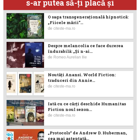
s-ar putea să-ţi placă şi
O saga transgenerațională hipnotică:
„Fiicele mării”...
de
citeste-ma.ro
Despre melancolia ce face durerea
îndurabilă: „Și n-ai...
de
Romeo Aurelian Ilie
Noutăţi Anansi. World Fiction:
traduceri din Annie...
de
citeste-ma.ro
Iată cu ce cărţi deschide Humanitas
Fiction noul sezon...
de
citeste-ma.ro
„Protocols“ de Andrew D. Huberman,
cea mai așteptată...