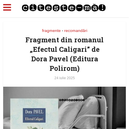
fragmente
recomandări
•
Fragment din romanul
„Efectul Caligari” de
Dora Pavel (Editura
Polirom)
24 iulie 2025