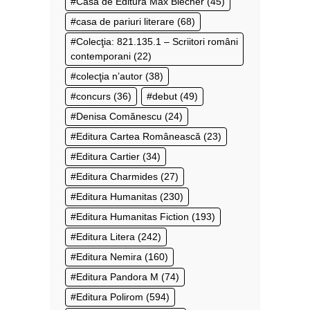
Casa de Editură Max Blecher
(45)
casa de pariuri literare
(68)
Colecţia: 821.135.1 – Scriitori români
contemporani
(22)
colecţia n’autor
(38)
concurs
(36)
debut
(49)
Denisa Comănescu
(24)
Editura Cartea Românească
(23)
Editura Cartier
(34)
Editura Charmides
(27)
Editura Humanitas
(230)
Editura Humanitas Fiction
(193)
Editura Litera
(242)
Editura Nemira
(160)
Editura Pandora M
(74)
Editura Polirom
(594)