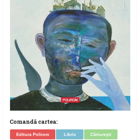
Comandă cartea:
Editura Polirom
Libris
Cărtureşti