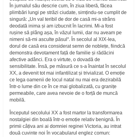
În jurnalul său descrie cum, în ziua liberă, făcea
plimbări lungi pe străzi ciudate, simțindu‑se cumplit de
singură: „Un val teribil de dor de casă mi‑a strâns
deodată inima și am izbucnit în lacrimi. Mi‑a fost
rușine să plâng așa, în văzul lumii, dar nu aveam pe
nimeni să‑mi asculte păsul“. În secolul al XIX‑lea,
dorul de casă era considerat semn de noblețe, fiindcă
demonstra devotament față de familie și rădăcini
afective adânci. Era o virtute, o dovadă de
sensibilitate. Însă, pe măsură ce s-a înaintat în secolul
XX, a devenit tot mai infantilizat și trivializat. O emoție
ce lega oamenii de locul natal nu mai era dezirabilă
într‑o lume din ce în ce mai globalizată, cu granițe
permeabile, care avea nevoie de o forță de muncă
mobilă.
Începutul secolului XX a fost martor la transformarea
nostalgiei din boală într‑o emoție relativ benignă. În
primii câțiva ani ai domniei reginei Victoria, au intrat
două cuvinte noi în vocabularul englez comun: