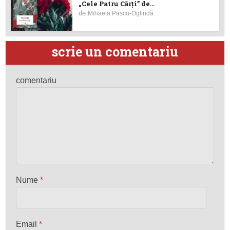
„Cele Patru Cărți” de...
de
Mihaela Pascu-Oglindă
scrie un comentariu
comentariu
Nume
*
Email
*