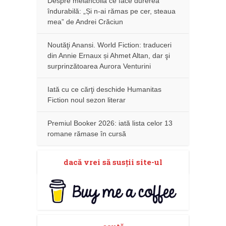
Despre melancolia ce face durerea
îndurabilă: „Și n-ai rămas pe cer, steaua
mea” de Andrei Crăciun
Noutăţi Anansi. World Fiction: traduceri
din Annie Ernaux și Ahmet Altan, dar şi
surprinzătoarea Aurora Venturini
Iată cu ce cărţi deschide Humanitas
Fiction noul sezon literar
Premiul Booker 2026: iată lista celor 13
romane rămase în cursă
dacă vrei să susţii site-ul