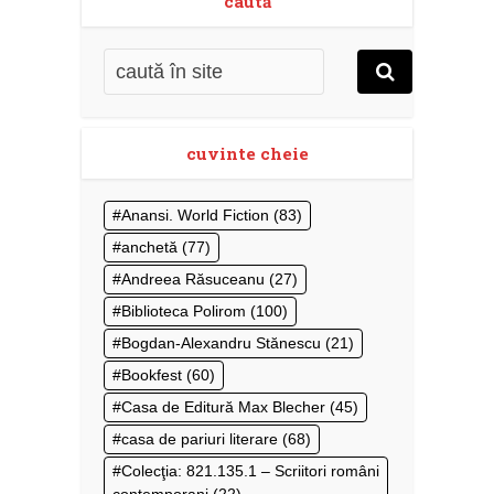
caută
cuvinte cheie
Anansi. World Fiction
(83)
anchetă
(77)
Andreea Răsuceanu
(27)
Biblioteca Polirom
(100)
Bogdan-Alexandru Stănescu
(21)
Bookfest
(60)
Casa de Editură Max Blecher
(45)
casa de pariuri literare
(68)
Colecţia: 821.135.1 – Scriitori români