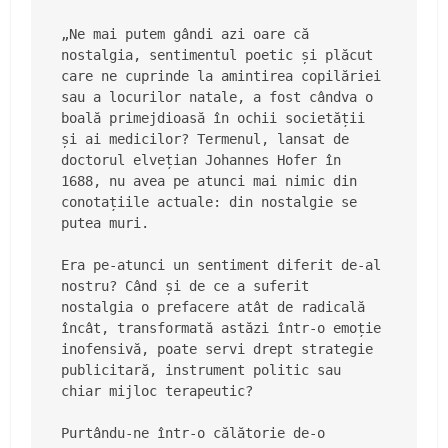
„Ne mai putem gândi azi oare că 
nostalgia, sentimentul poetic și plăcut 
care ne cuprinde la amintirea copilăriei 
sau a locurilor natale, a fost cândva o 
boală primejdioasă în ochii societății 
și ai medicilor? Termenul, lansat de 
doctorul elvețian Johannes Hofer în 
1688, nu avea pe atunci mai nimic din 
conotațiile actuale: din nostalgie se 
putea muri.
Era pe-atunci un sentiment diferit de-al 
nostru? Când și de ce a suferit 
nostalgia o prefacere atât de radicală 
încât, transformată astăzi într-o emoție 
inofensivă, poate servi drept strategie 
publicitară, instrument politic sau 
chiar mijloc terapeutic?
Purtându-ne într-o călătorie de-o 