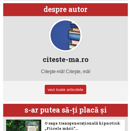
despre autor
citeste-ma.ro
Citeşte-mă! Citeşte, mă!
vezi toate articolele
s-ar putea să-ţi placă şi
O saga transgenerațională hipnotică:
„Fiicele mării”...