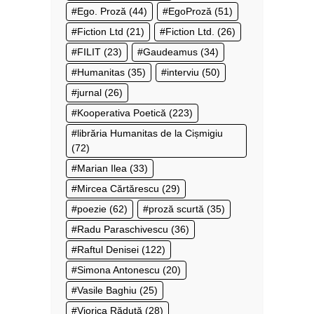
Ego. Proză
(44)
EgoProză
(51)
Fiction Ltd
(21)
Fiction Ltd.
(26)
FILIT
(23)
Gaudeamus
(34)
Humanitas
(35)
interviu
(50)
jurnal
(26)
Kooperativa Poetică
(223)
librăria Humanitas de la Cișmigiu
(72)
Marian Ilea
(33)
Mircea Cărtărescu
(29)
poezie
(62)
proză scurtă
(35)
Radu Paraschivescu
(36)
Raftul Denisei
(122)
Simona Antonescu
(20)
Vasile Baghiu
(25)
Viorica Răduţă
(28)