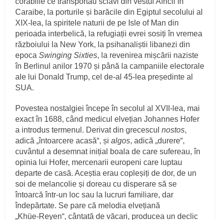
corăbiile ce transportau sclavi din vestul Africii în
Caraibe, la porturile și barăcile din Egiptul secolului al
XIX‑lea, la spiritele naturii de pe Isle of Man din
perioada interbelică, la refugiații evrei sosiți în vremea
războiului la New York, la psihanaliștii libanezi din
epoca
Swinging Sixties
, la revenirea mișcării naziste
în Berlinul anilor 1970 și până la campaniile electorale
ale lui Donald Trump, cel de‑al 45‑lea președinte al
SUA.
Povestea nostalgiei începe în secolul al XVII‑lea, mai
exact în 1688, când medicul elvețian Johannes Hofer
a introdus termenul. Derivat din grecescul
nostos
,
adică „întoarcere acasă“, și
algos
, adică „durere“,
cuvântul a desemnat inițial boala de care sufereau, în
opinia lui Hofer, mercenarii europeni care luptau
departe de casă. Aceștia erau copleșiți de dor, de un
soi de melancolie și doreau cu disperare să se
întoarcă într‑un loc sau la lucruri familiare, dar
îndepărtate. Se pare că melodia elvețiană
„Khüe‑Reyen“, cântată de văcari, producea un declic