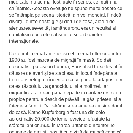
medicale, nu au mai fost luate în serios, cel puțin nu
ca înainte. Această evoluție ne spune multe despre ce
se întâmpla pe scena istorică la nivel mondial, fiindcă
divorțul dintre nostalgie și dorul de casă, alături de
atenuarea severității amândurora, era un rezultat al
capitalismului, colonialismului și războaielor
internaționale.
Deceniul imediat anterior și cel imediat ulterior anului
1900 au fost marcate de migrații în masă. Soldații
colonialiști părăseau Londra, Parisul și Bruxelles‑ul în
căutare de averi și se stabileau în locuri îndepărtate,
tropicale, refugiații încercau să se pună la adăpost din
calea războiului, a genocidului și a molimei, iar
migranții călătoreau până departe în căutare de locuri
propice pentru a deschide prăvălii, a găsi prieteni și a
întemeia familii. Dar strămutarea aducea cu sine dorul
de casă. Kathe Kupferberg a fost una din cele
aproximativ 20.000 de femei evreice refugiate la
sfârșitul anilor 1930 în Marea Britanie din teritoriile
ocupate de naziști, sosită cu o viză de muncă casnică.