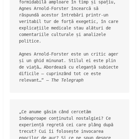
formidabilă amploare în timp și spațiu, 
Agnes Arnold-Forster încearcă să 
răspundă acestor întrebări printr-un 
veritabil tur de forță exegetic, în care 
explicațiile medicale stau alături de 
comentariile culturale și analizele 
politice.
Agnes Arnold-Forster este un critic ager 
și un ghid minunat. Stilul ei este plin 
de viață… Abordează cu eleganță subiecte 
dificile – cuprinzând tot ce este 
relevant…“ — 
The Telegraph
„Ce anume găsim când cercetăm 
îndeaproape conținutul nostalgiei? Ce 
experiență regretă cei care plâng după 
trecut? Cui îi folosește invocarea 
epocilor de aur? Și ce ne spun despre 