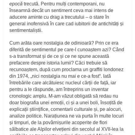
epocă
trecută. Pentru mulți contemporani, nu
înseamnă decât un sentiment ceva mai intens de
aducere aminte cu drag a trecutului – o stare în
general inofensivă în care cad iubitorii de antichități și
sentimentaliștii.
Cum arăta oare nostalgia de odinioară? Prin ce era
diferită de sentimentul pe care‑l cunoaștem azi? Când
s‑a transformat și de ce și ce ne spune această
prefacere despre istoria lumii? Căci trebuie să
recunoaștem, după cum proclama un graffiti londonez
din 1974, „nici nostalgia nu mai e ce‑a fost“. Iată
întrebările care alcătuiesc nucleul cărții de față, iar
pentru a le răspunde, am întreprins un inventar
cronologic amplu. M‑am văzut obligată să redau nu
doar biografia unei emoții, ci și a unei boli, însoțită de
explicații științifice, comentarii culturale și, pe alocuri,
analize politice. Narațiunea ne va purta în multe locuri
și timpuri, de la povârnișurile acoperite de flori
sălbatice ale Alpilor elvețieni din secolul al XVII‑lea la