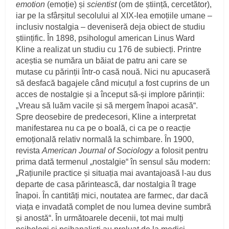
emotion
(emoție) și
scientist
(om de știință, cercetător),
iar pe la sfârșitul secolului al XIX‑lea emoțiile umane –
inclusiv nostalgia – deveniseră deja obiect de studiu
științific. În 1898, psihologul american Linus Ward
Kline a realizat un studiu cu 176 de subiecți. Printre
aceștia se număra un băiat de patru ani care se
mutase cu părinții într‑o casă nouă. Nici nu apucaseră
să desfacă bagajele când micuțul a fost cuprins de un
acces de nostalgie și a început să‑și implore părinții:
„Vreau să luăm vacile și să mergem înapoi acasă“.
Spre deosebire de predecesori, Kline a interpretat
manifestarea nu ca pe o boală, ci ca pe o reacție
emoțională relativ normală la schimbare. În 1900,
revista
American Journal of Sociology
a folosit pentru
prima dată termenul „nostalgie“ în sensul său modern:
„Rațiunile practice și situația mai avantajoasă l‑au dus
departe de casa părintească, dar nostalgia îl trage
înapoi. În cantități mici, noutatea are farmec, dar dacă
viața e invadată complet de nou lumea devine sumbră
și anostă“. În următoarele decenii, tot mai mulți