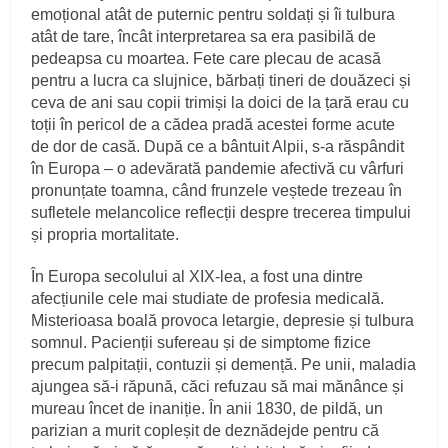
emoțional atât de puternic pentru soldați și îi tulbura
atât de tare, încât interpretarea sa era pasibilă de
pedeapsa cu moartea. Fete care plecau de acasă
pentru a lucra ca slujnice, bărbați tineri de douăzeci și
ceva de ani sau copii trimiși la doici de la țară erau cu
toții în pericol de a cădea pradă acestei forme acute
de dor de casă. După ce a bântuit Alpii, s‑a răspândit
în Europa – o adevărată pandemie afectivă cu vârfuri
pronunțate toamna, când frunzele veștede trezeau în
sufletele melancolice reflecții despre trecerea timpului
și propria mortalitate.
În Europa secolului al XIX‑lea, a fost una dintre
afecțiunile cele mai studiate de profesia medicală.
Misterioasa boală provoca letargie, depresie și tulbura
somnul. Pacienții sufereau și de simptome fizice
precum palpitații, contuzii și demență. Pe unii, maladia
ajungea să‑i răpună, căci refuzau să mai mănânce și
mureau încet de inaniție. În anii 1830, de pildă, un
parizian a murit copleșit de deznădejde pentru că