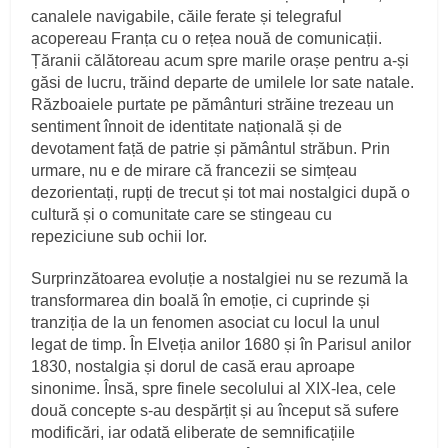
canalele navigabile, căile ferate și telegraful
acopereau Franța cu o rețea nouă de comunicații.
Țăranii călătoreau acum spre marile orașe pentru a‑și
găsi de lucru, trăind departe de umilele lor sate natale.
Războaiele purtate pe pământuri străine trezeau un
sentiment înnoit de identitate națională și de
devotament față de patrie și pământul străbun. Prin
urmare, nu e de mirare că francezii se simțeau
dezorientați, rupți de trecut și tot mai nostalgici după o
cultură și o comunitate care se stingeau cu
repeziciune sub ochii lor.
Surprinzătoarea evoluție a nostalgiei nu se rezumă la
transformarea din boală în emoție, ci cuprinde și
tranziția de la un fenomen asociat cu locul la unul
legat de timp. În Elveția anilor 1680 și în Parisul anilor
1830, nostalgia și dorul de casă erau aproape
sinonime. Însă, spre finele secolului al XIX‑lea, cele
două concepte s‑au despărțit și au început să sufere
modificări, iar odată eliberate de semnificațiile