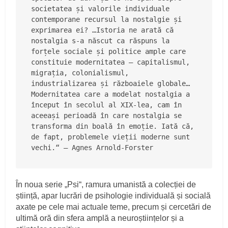
societatea și valorile individuale 
contemporane recursul la nostalgie și 
exprimarea ei? …Istoria ne arată că 
nostalgia s-a născut ca răspuns la 
forțele sociale și politice ample care 
constituie modernitatea – capitalismul, 
migrația, colonialismul, 
industrializarea și războaiele globale… 
Modernitatea care a modelat nostalgia a 
început în secolul al XIX-lea, cam în 
aceeași perioadă în care nostalgia se 
transforma din boală în emoție. Iată că, 
de fapt, problemele vieții moderne sunt 
vechi.“ — Agnes Arnold-Forster
În noua serie „Psi“, ramura umanistă a colecției de
știință, apar lucrări de psihologie individuală și socială
axate pe cele mai actuale teme, precum și cercetări de
ultimă oră din sfera amplă a neuroștiințelor și a