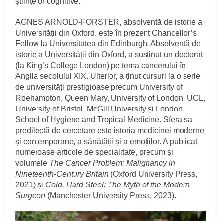
științelor cognitive.
AGNES ARNOLD-FORSTER, absolventă de istorie a
Universității din Oxford, este în prezent Chancellor’s
Fellow la Universitatea din Edinburgh. Absolventă de
istorie a Universității din Oxford, a susținut un doctorat
(la King’s College London) pe tema cancerului în
Anglia secolului XIX. Ulterior, a ținut cursuri la o serie
de universități prestigioase precum University of
Roehampton, Queen Mary, University of London, UCL,
University of Bristol, McGill University și London
School of Hygiene and Tropical Medicine. Sfera sa
predilectă de cercetare este istoria medicinei moderne
și contemporane, a sănătății și a emoțiilor. A publicat
numeroase articole de specialitate, precum și
volumele
The Cancer Problem: Malignancy in
Nineteenth-Century Britain
(Oxford University Press,
2021) și
Cold, Hard Steel: The Myth of the Modern
Surgeon
(Manchester University Press, 2023).