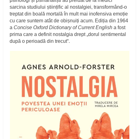
psihologi și psihanaliști au preluat de la medici
sarcina studiului științific al nostalgiei, transformând‑o
treptat din boală mortală în mult mai inofensiva emoție
cu care suntem atât de obișnuiți acum. Ediția din 1964
a
Concise Oxford Dictionary of Current English
a fost
prima care a definit nostalgia drept „dorul sentimental
după o perioadă din trecut“.