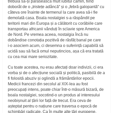
trebuia să‑și părăsească mult iubitul cămin, fiind
doborât de o „tristețe adâncă“ și o „febră galopantă“ cu
câteva ore înainte de termenul la care avea să‑i fie
demolată casa. Boala nostalgiei s‑a răspândit pe
teritorii mari din Europa și a călătorit cu corăbiile care
transportau africanii vânduți în sclavie spre America
de Nord. Pe vremea aceea, nostalgia încă nu
dobândise conotația pozitivă de răsfăț banal pe care
i‑o asociem acum, ci desemna o suferință capabilă să
ucidă sau să facă omul neputincios, așa că era tratată
cu cea mai mare seriozitate.
Cu toate acestea, nu erau afectați doar indivizii, ci era
vorba și de o afecțiune socială și politică, pasibilă de a
fi folosită abuziv și oglindă a frământărilor epocii.
Medicii francezi din secolul al XIX‑lea au fost
preocupați intens, poate chiar într‑o măsură bizară, de
boala nostalgiei, socotind‑o un produs al interesului
neobișnuit al țării lor față de trecut. Era ceva de
așteptat pentru o națiune care traversa o epocă de
schimbări radicale. Ca în multe alte țări europene,