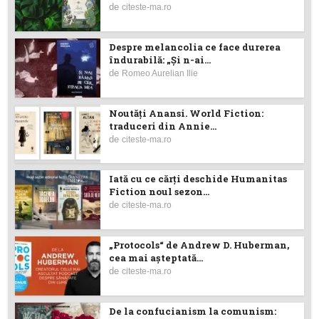
de
citeste-ma.ro
Despre melancolia ce face durerea
îndurabilă: „Și n-ai...
de
Romeo Aurelian Ilie
Noutăţi Anansi. World Fiction:
traduceri din Annie...
de
citeste-ma.ro
Iată cu ce cărţi deschide Humanitas
Fiction noul sezon...
de
citeste-ma.ro
„Protocols“ de Andrew D. Huberman,
cea mai așteptată...
de
citeste-ma.ro
De la confucianism la comunism: