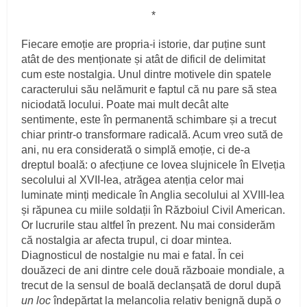
*
Fiecare emoție are propria‑i istorie, dar puține sunt
atât de des menționate și atât de dificil de delimitat
cum este nostalgia. Unul dintre motivele din spatele
caracterului său nelămurit e faptul că nu pare să stea
niciodată locului. Poate mai mult decât alte
sentimente, este în permanentă schimbare și a trecut
chiar printr‑o transformare radicală. Acum vreo sută de
ani, nu era considerată o simplă emoție, ci de‑a
dreptul boală: o afecțiune ce lovea slujnicele în Elveția
secolului al XVII‑lea, atrăgea atenția celor mai
luminate minți medicale în Anglia secolului al XVIII‑lea
și răpunea cu miile soldații în Războiul Civil American.
Or lucrurile stau altfel în prezent. Nu mai considerăm
că nostalgia ar afecta trupul, ci doar mintea.
Diagnosticul de nostalgie nu mai e fatal. În cei
douăzeci de ani dintre cele două războaie mondiale, a
trecut de la sensul de boală declanșată de dorul după
un loc
îndepărtat la melancolia relativ benignă după
o