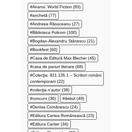
Anansi. World Fiction
(83)
anchetă
(77)
Andreea Răsuceanu
(27)
Biblioteca Polirom
(100)
Bogdan-Alexandru Stănescu
(21)
Bookfest
(60)
Casa de Editură Max Blecher
(45)
casa de pariuri literare
(68)
Colecţia: 821.135.1 – Scriitori români
contemporani
(22)
colecţia n’autor
(38)
concurs
(36)
debut
(49)
Denisa Comănescu
(24)
Editura Cartea Românească
(23)
Editura Cartier
(34)