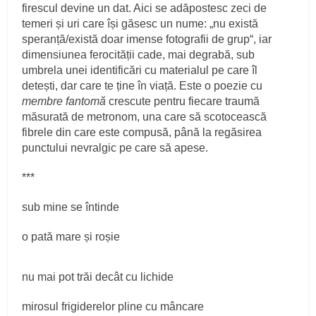
firescul devine un dat. Aici se adăpostesc zeci de
temeri și uri care își găsesc un nume: „nu există
speranță/există doar imense fotografii de grup“, iar
dimensiunea ferocității cade, mai degrabă, sub
umbrela unei identificări cu materialul pe care îl
detești, dar care te ține în viață. Este o poezie cu
membre fantomă
crescute pentru fiecare traumă
măsurată de metronom, una care să scotocească
fibrele din care este compusă, până la regăsirea
punctului nevralgic pe care să apese.
***
sub mine se întinde
o pată mare și roșie
nu mai pot trăi decât cu lichide
mirosul frigiderelor pline cu mâncare