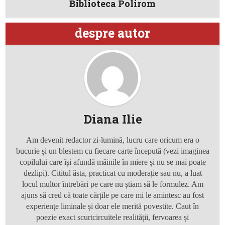
Biblioteca Polirom
despre autor
Diana Ilie
Am devenit redactor zi-lumină, lucru care oricum era o
bucurie și un blestem cu fiecare carte începută (vezi imaginea
copilului care își afundă mâinile în miere și nu se mai poate
dezlipi). Cititul ăsta, practicat cu moderație sau nu, a luat
locul multor întrebări pe care nu știam să le formulez. Am
ajuns să cred că toate cărțile pe care mi le amintesc au fost
experiențe
liminale
și doar ele merită povestite. Caut în
poezie exact scurtcircuitele realității, fervoarea și