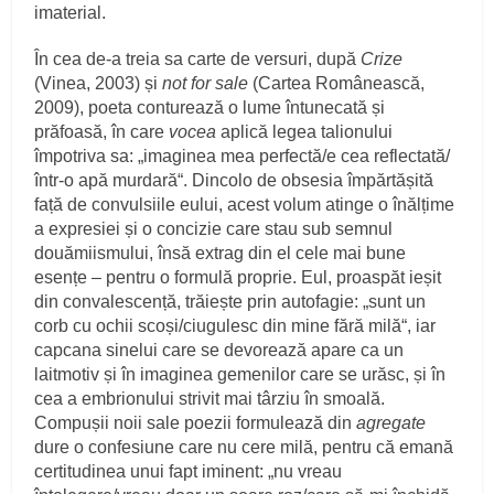
imaterial.
În cea de-a treia sa carte de versuri, după
Crize
(Vinea, 2003) și
not for sale
(Cartea Românească,
2009), poeta conturează o lume întunecată și
prăfoasă, în care
vocea
aplică legea talionului
împotriva sa: „imaginea mea perfectă/e cea reflectată/
într-o apă murdară“. Dincolo de obsesia împărtășită
față de convulsiile eului, acest volum atinge o înălțime
a expresiei și o concizie care stau sub semnul
douămiismului, însă extrag din el cele mai bune
esențe – pentru o formulă proprie. Eul, proaspăt ieșit
din convalescență, trăiește prin autofagie: „sunt un
corb cu ochii scoși/ciugulesc din mine fără milă“, iar
capcana sinelui care se devorează apare ca un
laitmotiv și în imaginea gemenilor care se urăsc, și în
cea a embrionului strivit mai târziu în smoală.
Compușii noii sale poezii formulează din
agregate
dure o confesiune care nu cere milă, pentru că emană
certitudinea unui fapt iminent: „nu vreau