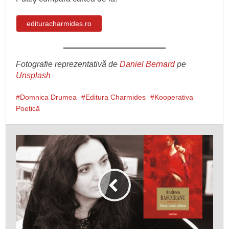
edituracharmides.ro
Fotografie reprezentativă de
Daniel Bernard
pe
Unsplash
Domnica Drumea
Editura Charmides
Kooperativa
Poetică