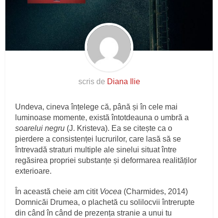
scris de
Diana Ilie
Undeva, cineva înțelege că, până și în cele mai
luminoase momente, există întotdeauna o umbră a
soarelui negru
(J. Kristeva). Ea se citește ca o
pierdere a consistenței lucrurilor, care lasă să se
întrevadă straturi multiple ale sinelui situat între
regăsirea propriei substanțe și deformarea realităților
exterioare.
În această cheie am citit
Vocea
(Charmides, 2014)
Domnicăi Drumea, o plachetă cu solilocvii întrerupte
din când în când de prezența stranie a unui tu