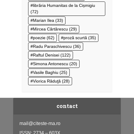
librăria Humanitas de la Cișmigiu
(72)
Marian Ilea
(33)
Mircea Cărtărescu
(29)
poezie
(62)
proză scurtă
(35)
Radu Paraschivescu
(36)
Raftul Denisei
(122)
Simona Antonescu
(20)
Vasile Baghiu
(25)
Viorica Răduţă
(28)
contact
mail@citeste-ma.ro
ISSN: 2734 – 603X