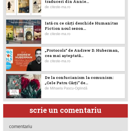
traduceri din Annie...
de
citeste-ma.ro
Iată cu ce cărţi deschide Humanitas
Fiction noul sezon...
de
citeste-ma.ro
„Protocols“ de Andrew D. Huberman,
cea mai așteptată...
de
citeste-ma.ro
De la confucianism la comunism:
„Cele Patru Cărți” de...
de
Mihaela Pascu-Oglindă
scrie un comentariu
comentariu