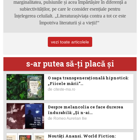
marginalitatea, pulsiunile și acea
împărtășire în diferență
a
subiectivităților,
pe care le consider esențiale pentru
înțelegerea
celuilalt
. „
Literaturașiviața
contra a tot ce
este
împotriva literaturii și a vieții!“
vezi toate articolele
s-ar putea să-ţi placă şi
O saga transgenerațională hipnotică:
„Fiicele mării”...
de
citeste-ma.ro
Despre melancolia ce face durerea
îndurabilă: „Și n-ai...
de
Romeo Aurelian Ilie
Noutăţi Anansi. World Fiction: