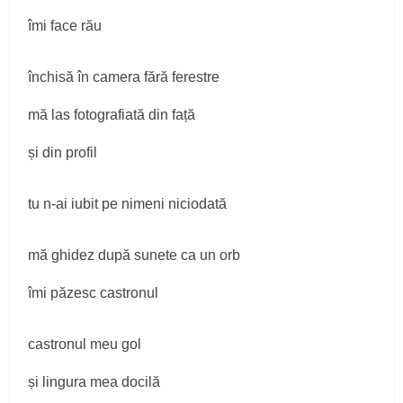
îmi face rău
închisă în camera fără ferestre
mă las fotografiată din față
și din profil
tu n-ai iubit pe nimeni niciodată
mă ghidez după sunete ca un orb
îmi păzesc castronul
castronul meu gol
și lingura mea docilă