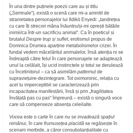
În una dintre puținele poezii care au și titlu
(„Semnale“), există o scenă care mi-a amintit de
stranietatea personajelor lui Ildikó Enyedi: „tandrețea
cu care îți strecori mâna înăuntru/și-mi oprești bătăile
inimii/ca într-un sacrificiu animal“. Ca în poeticul și
brutalul
Despre trup și suflet
, erotismul propus de
Domnica Drumea aparține metabolismelor crizei. În
fundal vedem măcelăritul animalelor, însă atenția ni se
îndreaptă către felul în care personajele se adaptează
unul la celălalt, își ucid instinctele și totul se derulează
cu încetinitorul – ca să asimilăm
patternul
de
supraviețuire-dezintegrare. Tot oximoronic, relația cu
acel tu imperceptibil se caracterizează prin
incapacitatea manifestării, însă și prin „fragilitatea
învățată pas cu pas“ împreună – există o singură voce
care să compenseze absența celeilalte.
Vocea
este o carte în care
nu se invadează spațiul
nimănui
, în care
frumusețea placidă
se regăsește în
scenarii morbide, a căror consubstanțialitate cu