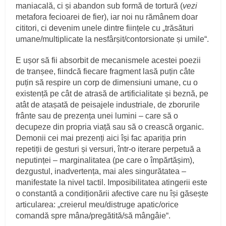
maniacală, ci și abandon sub formă de tortură (
vezi
metafora fecioarei de fier), iar noi nu rămânem doar
cititori, ci devenim unele dintre ființele cu „trăsături
umane/multiplicate la nesfârșit/contorsionate și umile“.
E ușor să fii absorbit de mecanismele acestei poezii
de tranșee, fiindcă fiecare fragment lasă puțin câte
puțin să respire un corp de dimensiuni umane, cu o
existență pe cât de atrasă de artificialitate și beznă, pe
atât de atașată de peisajele industriale, de zborurile
frânte sau de prezența unei lumini – care să o
decupeze din propria viață sau să o crească organic.
Demonii cei mai prezenți aici își fac apariția prin
repetiții de gesturi și versuri, într-o iterare perpetuă a
neputinței – marginalitatea (pe care o împărtășim),
dezgustul, inadvertența, mai ales singurătatea –
manifestate la nivel tactil. Imposibilitatea atingerii este
o constantă a condiționării afective care nu își găsește
articularea: „creierul meu/distruge apatic/orice
comandă spre mâna/pregătită/să mângâie“.