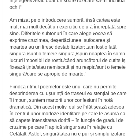
înțelegere/vreau doar un soare roz/care să-mi închidă
ochii“.
Am mizat pe o introducere sumbră, însă cartea este
mult mai mult decât un exercițiu de ură îndreptată spre
sine. Diferitele subtonuri în care alege
vocea
să
exprime cruzimea, deșertăciunea, sufocarea și
moartea au un firesc destabilizator: „am fost o fată
singură./sunt o femeie singură,/spun noaptea în somn
lucruri imposibil de rostit./când aruncătorul de cuțite își
fixează ținta/stau nemișcată și nu respir./sunt o femeie
singură/care se apropie de moarte.“
Fiindcă ritmul poemelor este unul care nu permite
desprinderea cu ușurință de traseul existențial pe care
îl impun, suntem martorii unor confesiuni în notă
dramatică. Din acest motiv, eul se înfățișează adesea
în centrul unor morfoze identitare pe care le asumă ca
să capete intensitatea dorită – în funcție de gradul de
cruzime pe care îl aplică singur sau în relație cu
Celălalt. Astfel, singurătatea nu e pur și simplu izolare