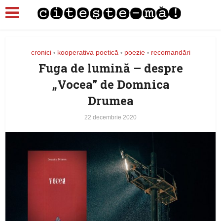
cronici
kooperativa poetică
poezie
recomandări
•
•
•
Fuga de lumină – despre
„Vocea” de Domnica
Drumea
22 decembrie 2020