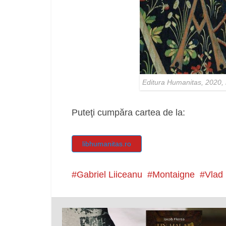
Editura Humanitas, 2020, n
Puteţi cumpăra cartea de la:
libhumanitas.ro
Gabriel Liiceanu
Montaigne
Vlad