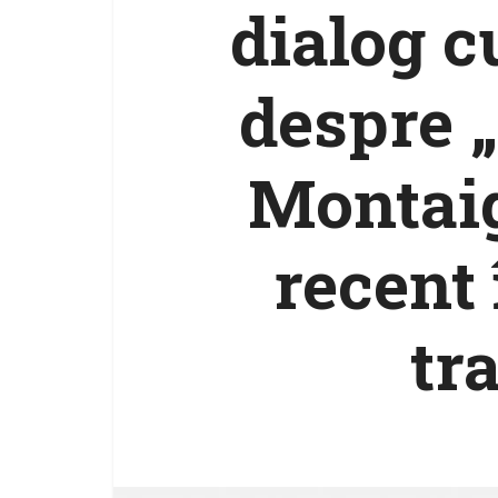
dialog c
despre „
Montaig
recent
tr