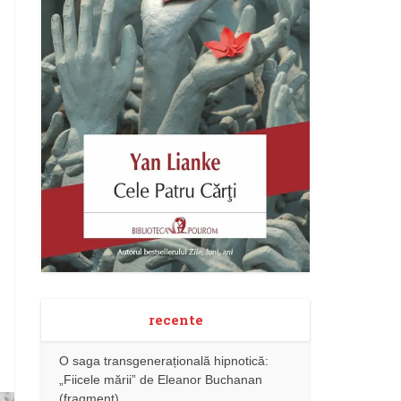
recente
O saga transgenerațională hipnotică:
„Fiicele mării” de Eleanor Buchanan
(fragment)