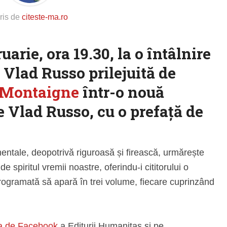
ris de
citeste-ma.ro
uarie, ora 19.30, la o întâlnire
 Vlad Russo prilejuită de
 Montaigne
într-o nouă
 Vlad Russo, cu o prefață de
ntale, deopotrivă riguroasă și firească, urmărește
spiritul vremii noastre, oferindu-i cititorului o
programată să apară în trei volume, fiecare cuprinzând
a de Facebook
a Editurii Humanitas şi pe