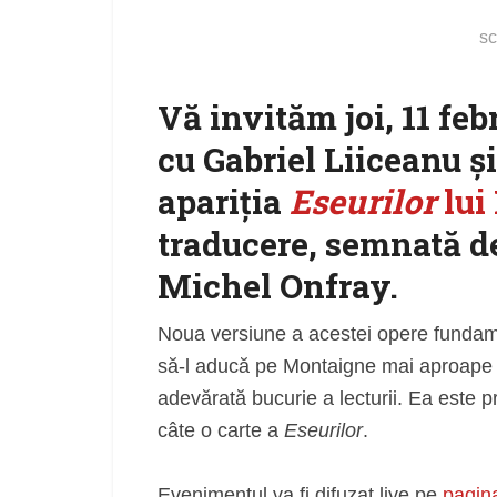
sc
Vă invităm joi, 11 febr
cu Gabriel Liiceanu și
apariția
Eseurilor
lui
traducere, semnată de
Michel Onfray.
Noua versiune a acestei opere fundame
să-l aducă pe Montaigne mai aproape de 
adevărată bucurie a lecturii. Ea este 
câte o carte a
Eseurilor
.
Evenimentul va fi difuzat live pe
pagin