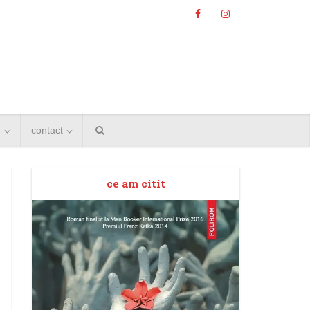
e
contact
ce am citit