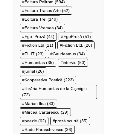
Editura Polirom
(594)
Editura Tracus Arte
(52)
Editura Trei
(149)
Editura Vremea
(34)
Ego. Proză
(44)
EgoProză
(51)
Fiction Ltd
(21)
Fiction Ltd.
(26)
FILIT
(23)
Gaudeamus
(34)
Humanitas
(35)
interviu
(50)
jurnal
(26)
Kooperativa Poetică
(223)
librăria Humanitas de la Cișmigiu
(72)
Marian Ilea
(33)
Mircea Cărtărescu
(29)
poezie
(62)
proză scurtă
(35)
Radu Paraschivescu
(36)