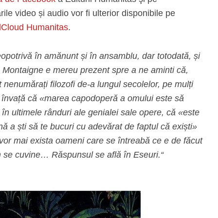
ările video și audio vor fi ulterior disponibile pe
Cloud Humanitas
.
, deopotrivă în amănunt și în ansamblu, dar totodată, și
ii. Montaigne e mereu prezent spre a ne aminti că,
enumărați filozofi de-a lungul secolelor, pe mulți
e ne învață că «marea capodoperă a omului este să
în ultimele rânduri ale genialei sale opere, că «este
ă a ști să te bucuri cu adevărat de faptul că exiști»
vor mai exista oameni care se întreabă ce e de făcut
m se cuvine… Răspunsul se află în Eseuri.“