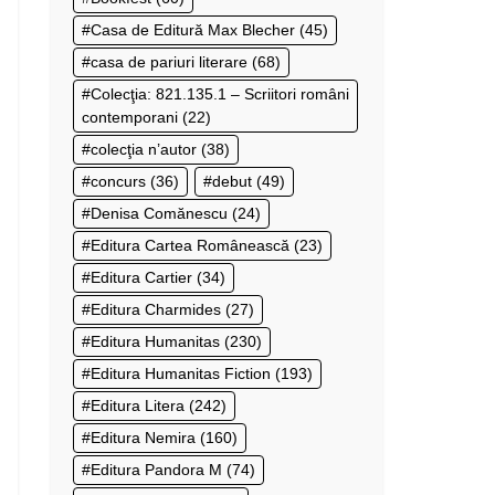
Casa de Editură Max Blecher
(45)
casa de pariuri literare
(68)
Colecţia: 821.135.1 – Scriitori români
contemporani
(22)
colecţia n’autor
(38)
concurs
(36)
debut
(49)
Denisa Comănescu
(24)
Editura Cartea Românească
(23)
Editura Cartier
(34)
Editura Charmides
(27)
Editura Humanitas
(230)
Editura Humanitas Fiction
(193)
Editura Litera
(242)
Editura Nemira
(160)
Editura Pandora M
(74)