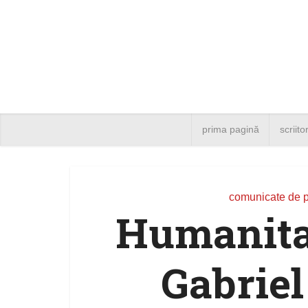
prima pagină
scriito
comunicate de 
Humanitas
Gabriel