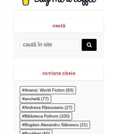
caută
cuvinte cheie
Anansi. World Fiction
(83)
anchetă
(77)
Andreea Răsuceanu
(27)
Biblioteca Polirom
(100)
Bogdan-Alexandru Stănescu
(21)
Bookfest
(60)