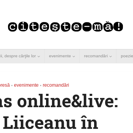
rii, despre cărţile lor
evenimente
recomandări
poezi
presă
evenimente
recomandări
•
•
 online&live:
 Liiceanu în