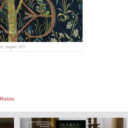
r. pagini: 472
 Russo