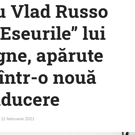
u Vlad Russo
Eseurile” lui
ne, apărute
 într-o nouă
aducere
11 februarie 2021