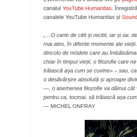
canalul
YouTube Humanitas
. Înregistr
canalele YouTube Humanitas și
Sound
„…O carte de citit și recitit, iar și iar
mai ales, în diferite momente ale vieț
dincolo de módele care au îmbălsămat n
chiar în timpul vieții, o filozofie car
trăiască așa cum se cuvine» – sau, ca 
o desăvârșire absolută și aproape divin
—, o asemenea filozofie va dăinui cât 
pentru ca, tocmai, să trăiască așa cu
— MICHEL ONFRAY