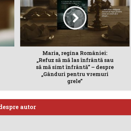
Maria, regina României:
„Refuz să mă las înfrântă sau
să mă simt înfrântă” – despre
„Gânduri pentru vremuri
grele”
despre autor