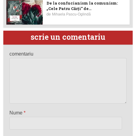
De la confucianism la comunism:
„Cele Patru Cărți” de...
de
Mihaela Pascu-Oglindă
scrie un comentariu
comentariu
Nume
*