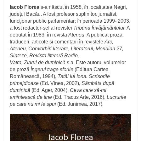
Iacob Florea
s-a născut în 1958, în localitatea Negri,
judeţul Bacău. A fost profesor suplinitor, jurnalist,
funcţionar public parlamentar; în perioada 1999- 2003,
a fost redactor-șef al revistei
Tribuna Învăţământului
. A
debutat în 1983, în revista
Ateneu
. A publicat proză,
traduceri, articole și comentarii în revistele
Arc,
Ateneu, Convorbiri literare, Literatorul, Meridian 27,
Sinteze, Revista literară Radio,
Vatra, Ziarul de duminică
ș.a. Este autorul volumelor
de proză
Îngerul trage sforile
(Editura Cartea
Românească, 1994),
Tatăl lui Iona. Scrisorile
primejdioase
(Ed. Vinea, 2002),
Sâmbăta după
duminică
(Ed. Ager, 2004),
Ceva care să-mi
amintească de tine
(Ed. Tracus Arte, 2016),
Lucrurile
pe care nu mi le spui
(Ed. Junimea, 2017).