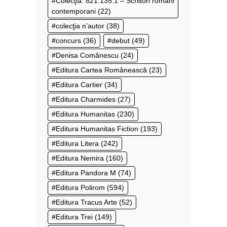
Colecţia: 821.135.1 – Scriitori români
contemporani
(22)
colecţia n’autor
(38)
concurs
(36)
debut
(49)
Denisa Comănescu
(24)
Editura Cartea Românească
(23)
Editura Cartier
(34)
Editura Charmides
(27)
Editura Humanitas
(230)
Editura Humanitas Fiction
(193)
Editura Litera
(242)
Editura Nemira
(160)
Editura Pandora M
(74)
Editura Polirom
(594)
Editura Tracus Arte
(52)
Editura Trei
(149)