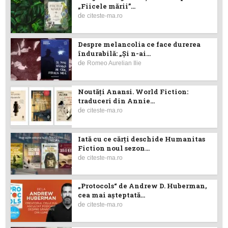
„Fiicele mării”...
de
citeste-ma.ro
Despre melancolia ce face durerea
îndurabilă: „Și n-ai...
de
Romeo Aurelian Ilie
Noutăţi Anansi. World Fiction:
traduceri din Annie...
de
citeste-ma.ro
Iată cu ce cărţi deschide Humanitas
Fiction noul sezon...
de
citeste-ma.ro
„Protocols“ de Andrew D. Huberman,
cea mai așteptată...
de
citeste-ma.ro