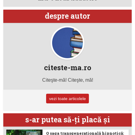
despre autor
citeste-ma.ro
Citeşte-mă! Citeşte, mă!
vezi toate articolele
s-ar putea să-ţi placă şi
O saga transgenerațională hipnotică: