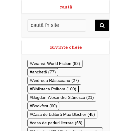
caută
cuvinte cheie
Anansi. World Fiction
(83)
anchetă
(77)
Andreea Răsuceanu
(27)
Biblioteca Polirom
(100)
Bogdan-Alexandru Stănescu
(21)
Bookfest
(60)
Casa de Editură Max Blecher
(45)
casa de pariuri literare
(68)