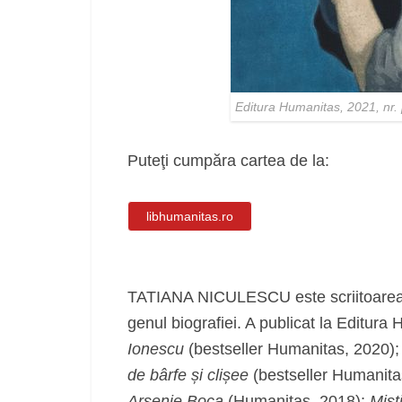
Editura Humanitas, 2021, nr. 
Puteţi cumpăra cartea de la:
libhumanitas.ro
TATIANA NICULESCU este scriitoarea c
genul biografiei. A publicat la Editura
Ionescu
(bestseller Humanitas, 2020)
de bârfe și clișee
(bestseller Humanita
Arsenie Boca
(Humanitas, 2018);
Mist