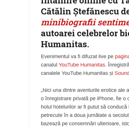
întâlnire online cu T
Cătălin Ștefănescu d
minibiografii sentim
autoarei celebrelor bi
Humanitas.
Evenimentul va fi difuzat live pe
pagin
canalul
YouTube Humanitas
. Înregistr
canalele YouTube Humanitas și
Sound
„Nici una dintre aventurile erotice ale 
o înregistrare privată pe iPhone, fie o
holul hotelurilor ar fi putut să conducă
petrecute în a doua jumătate a secolul
bazează pe consemnări ulterioare, istor