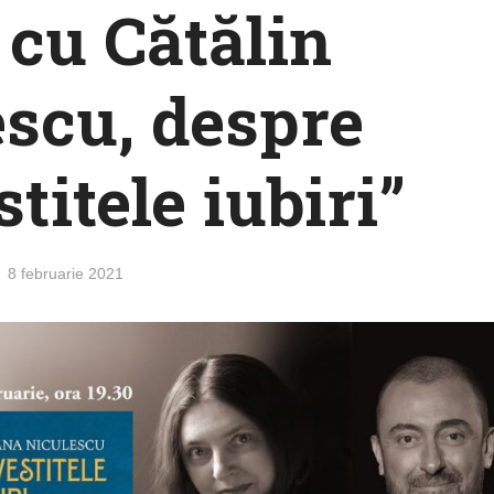
 cu Cătălin
scu, despre
titele iubiri”
8 februarie 2021