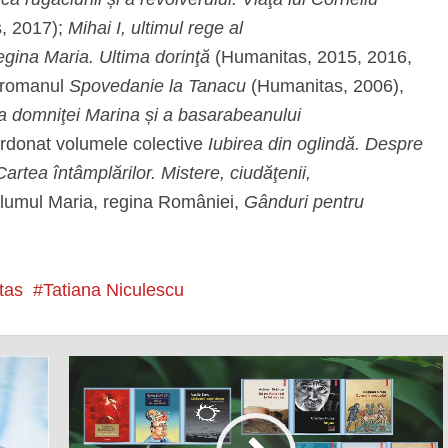
s, 2017);
Mihai I, ultimul rege al
gina Maria. Ultima dorinţă
(Humanitas, 2015, 2016,
u romanul
Spovedanie la Tanacu
(Humanitas, 2006),
 domniţei Marina și a basarabeanului
ordonat volumele colective
Iubirea din oglindă. Despre
Cartea întâmplărilor. Mistere, ciudăţenii,
volumul Maria, regina României,
Gânduri pentru
tas
Tatiana Niculescu