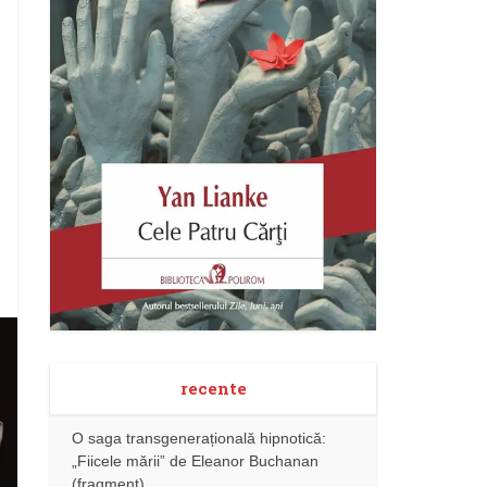
recente
O saga transgenerațională hipnotică:
„Fiicele mării” de Eleanor Buchanan
(fragment)