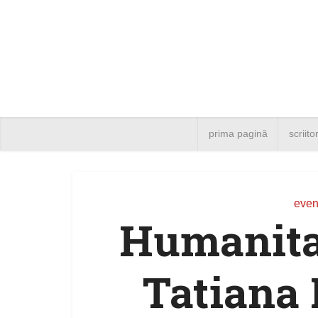
prima pagină
scriito
even
Humanitas
Tatiana 