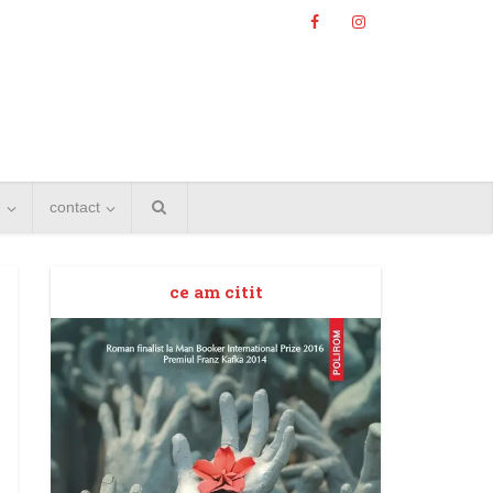
e
contact
ce am citit