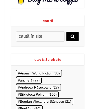
caută
cuvinte cheie
Anansi. World Fiction
(83)
anchetă
(77)
Andreea Răsuceanu
(27)
Biblioteca Polirom
(100)
Bogdan-Alexandru Stănescu
(21)
Bookfest
(60)