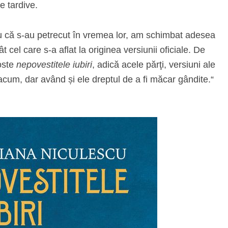
le tardive.
u că s-au petrecut în vremea lor, am schimbat adesea
 cel care s-a aflat la originea versiunii oficiale. De
oste
nepovestitele iubiri
, adică acele părţi, versiuni ale
 acum, dar având și ele dreptul de a fi măcar gândite.“