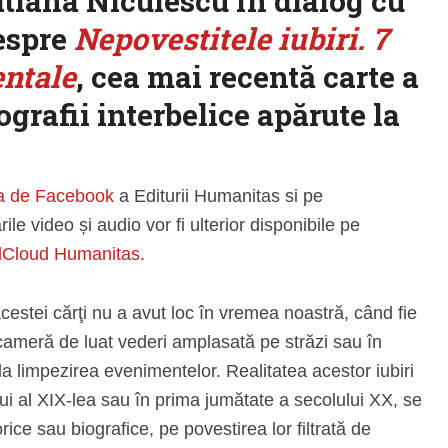
atiana Niculescu în dialog cu
espre
Nepovestitele iubiri. 7
entale
, cea mai recentă carte a
ografii interbelice apărute la
a de Facebook
a Editurii Humanitas si pe
ările video și audio vor fi ulterior disponibile pe
Cloud Humanitas
.
acestei cărţi nu a avut loc în vremea noastră, când fie
 cameră de luat vederi amplasată pe străzi sau în
 la limpezirea evenimentelor. Realitatea acestor iubiri
ui al XIX-lea sau în prima jumătate a secolului XX, se
ice sau biografice, pe povestirea lor filtrată de