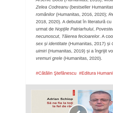
Zelea Codreanu
(bestseller Humanita
românilor
(Humanitas, 2016, 2020);
Re
2018, 2020). A debutat în literatură c
urmat de
Nopţile Patriarhului
,
Povestea
necunoscut
,
Tăierea fecioarelor
. A co
sex și identitate
(Humanitas, 2017) și
uimiri
(Humanitas, 2019) și a îngrijit 
vremuri grele
(Humanitas, 2020).
Cătălin Ştefănescu
Editura Humani