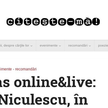
rii, despre cărţile lor
evenimente
recomandări
poezi
imente
recomandări
•
 online&live:
Niculescu, în