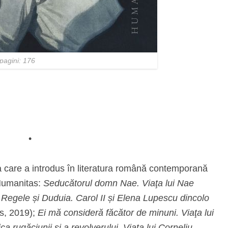
pagini: 176
•
are a introdus în literatura română contemporană
 Humanitas:
Seducătorul domn Nae. Viaţa lui Nae
;
Regele și Duduia. Carol II și Elena Lupescu dincolo
s, 2019);
Ei mă consideră făcător de minuni. Viaţa lui
ica rugăciunii și a revolverului. Viaţa lui Corneliu