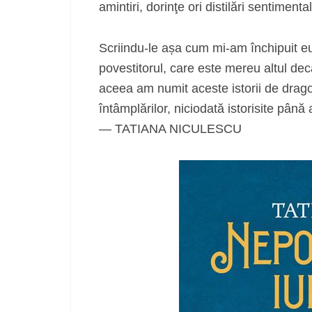
amintiri, dorinţe ori distilări sentimenta
Scriindu-le așa cum mi-am închipuit e
povestitorul, care este mereu altul decât
aceea am numit aceste istorii de drag
întâmplărilor, niciodată istorisite până
— TATIANA NICULESCU