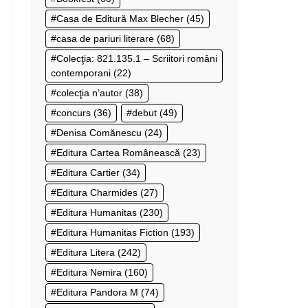
Casa de Editură Max Blecher
(45)
casa de pariuri literare
(68)
Colecţia: 821.135.1 – Scriitori români
contemporani
(22)
colecţia n’autor
(38)
concurs
(36)
debut
(49)
Denisa Comănescu
(24)
Editura Cartea Românească
(23)
Editura Cartier
(34)
Editura Charmides
(27)
Editura Humanitas
(230)
Editura Humanitas Fiction
(193)
Editura Litera
(242)
Editura Nemira
(160)
Editura Pandora M
(74)