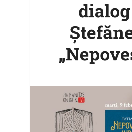
dialog
Ștefăne
„Nepoves