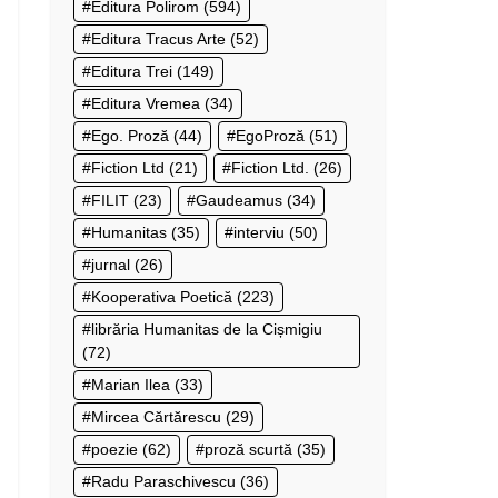
Editura Polirom
(594)
Editura Tracus Arte
(52)
Editura Trei
(149)
Editura Vremea
(34)
Ego. Proză
(44)
EgoProză
(51)
Fiction Ltd
(21)
Fiction Ltd.
(26)
FILIT
(23)
Gaudeamus
(34)
Humanitas
(35)
interviu
(50)
jurnal
(26)
Kooperativa Poetică
(223)
librăria Humanitas de la Cișmigiu
(72)
Marian Ilea
(33)
Mircea Cărtărescu
(29)
poezie
(62)
proză scurtă
(35)
Radu Paraschivescu
(36)