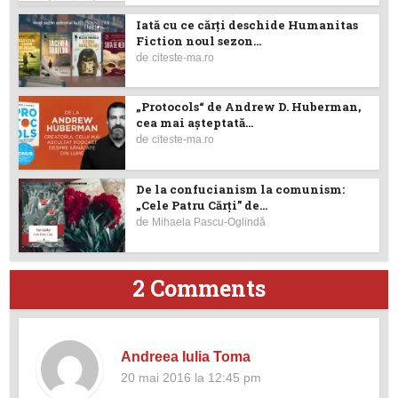
Iată cu ce cărţi deschide Humanitas
Fiction noul sezon...
de
citeste-ma.ro
„Protocols“ de Andrew D. Huberman,
cea mai așteptată...
de
citeste-ma.ro
De la confucianism la comunism:
„Cele Patru Cărți” de...
de
Mihaela Pascu-Oglindă
2 Comments
Andreea Iulia Toma
20 mai 2016 la 12:45 pm