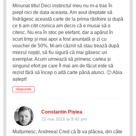
Minunat titlu! Deci instinctul meu nu m-a tras în
piept nici de data aceasta. Am avut dreptate să
îndrăgesc această carte de la prima răsfoire și după
ce ți-am citit cronica am decis că e musai să o
citesc. Nu era în stoc pe elefant, dar a apărut în
scurt timp și mai apoi a fost anunțată și zi cu
voucher de 50%. M-am căznit să stau trează după
miezul nopții, să fiu sigură că mai găsesc un
exemplar. Acum urmează să primesc cartea și
singurul efort pe care îl mai am de făcut este să
rezist fără să încep o altă carte până atunci. 🙂 Abia
aștept!
răspunde
Constantin Piștea
22 mai 2016 la 9:42 pm
Mulțumesc, Andreea! Cred că îți va plăcea, din câte