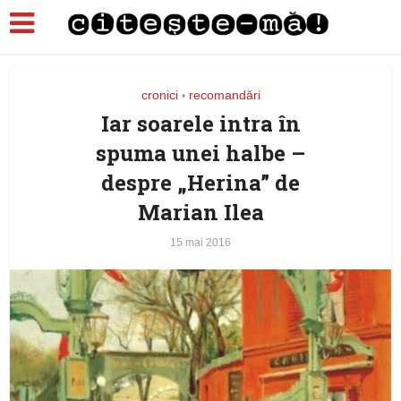
cronici
recomandări
•
Iar soarele intra în
spuma unei halbe –
despre „Herina” de
Marian Ilea
15 mai 2016