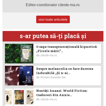
Editor-coordonator citeste-ma.ro.
vezi toate articolele
s-ar putea să-ţi placă şi
O saga transgenerațională hipnotică:
„Fiicele mării”...
de
citeste-ma.ro
Despre melancolia ce face durerea
îndurabilă: „Și n-ai...
de
Romeo Aurelian Ilie
Noutăţi Anansi. World Fiction:
traduceri din Annie...
de
citeste-ma.ro