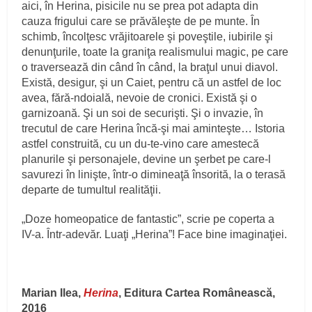
aici, în Herina, pisicile nu se prea pot adapta din
cauza frigului care se prăvăleşte de pe munte. În
schimb, încolţesc vrăjitoarele şi poveştile, iubirile şi
denunţurile, toate la graniţa realismului magic, pe care
o traversează din când în când, la braţul unui diavol.
Există, desigur, şi un Caiet, pentru că un astfel de loc
avea, fără-ndoială, nevoie de cronici. Există şi o
garnizoană. Şi un soi de securişti. Şi o invazie, în
trecutul de care Herina încă-şi mai aminteşte… Istoria
astfel construită, cu un du-te-vino care amestecă
planurile şi personajele, devine un şerbet pe care-l
savurezi în linişte, într-o dimineaţă însorită, la o terasă
departe de tumultul realităţii.
„Doze homeopatice de fantastic”, scrie pe coperta a
IV-a. Într-adevăr. Luaţi „Herina”! Face bine imaginaţiei.
Marian Ilea,
Herina
, Editura Cartea Românească,
2016