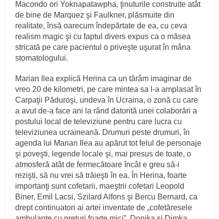
Macondo ori Yoknapatawpha, ţinuturile construite atât
de bine de Marquez şi Faulkner, plăsmuite din
realitate, însă oarecum îndepărtate de ea, cu ceva
realism magic şi cu faptul divers expus ca o măsea
stricată pe care pacientul o priveşte uşurat în mâna
stomatologului.
Marian Ilea explică Herina ca un tărâm imaginar de
vreo 20 de kilometri, pe care mintea sa l-a amplasat în
Carpaţii Păduroşi, undeva în Ucraina, o zonă cu care
a avut de-a face ani la rând datorită unei colaborări a
postului local de televiziune pentru care lucra cu
televiziunea ucraineană. Drumuri peste drumuri, în
agenda lui Marian Ilea au apărut tot felul de personaje
şi poveşti, legende locale şi, mai presus de toate, o
atmosferă atât de fermecătoare încât e greu să-i
rezişti, să nu vrei să trăieşti în ea. În Herina, foarte
importanţi sunt cofetarii, maeştrii cofetari Leopold
Biner, Emil Lacsi, Szilard Alfons şi Bercu Bernard, ca
drept continuatori ai artei inventate de „cofetăresele
ambulante cu preţuri foarte mici”, Donika şi Dimka,