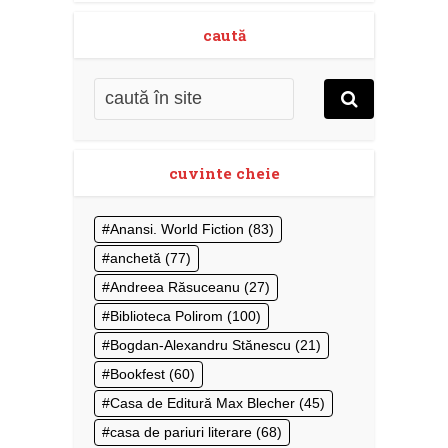
caută
cuvinte cheie
Anansi. World Fiction
(83)
anchetă
(77)
Andreea Răsuceanu
(27)
Biblioteca Polirom
(100)
Bogdan-Alexandru Stănescu
(21)
Bookfest
(60)
Casa de Editură Max Blecher
(45)
casa de pariuri literare
(68)