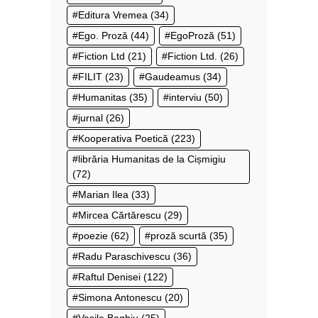
Editura Vremea
(34)
Ego. Proză
(44)
EgoProză
(51)
Fiction Ltd
(21)
Fiction Ltd.
(26)
FILIT
(23)
Gaudeamus
(34)
Humanitas
(35)
interviu
(50)
jurnal
(26)
Kooperativa Poetică
(223)
librăria Humanitas de la Cișmigiu
(72)
Marian Ilea
(33)
Mircea Cărtărescu
(29)
poezie
(62)
proză scurtă
(35)
Radu Paraschivescu
(36)
Raftul Denisei
(122)
Simona Antonescu
(20)
Vasile Baghiu
(25)