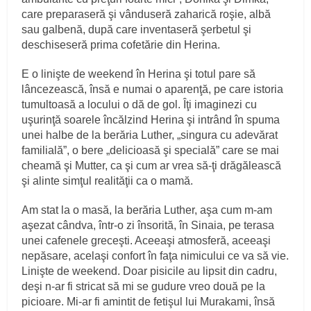
care preparaseră şi vânduseră zaharică roşie, albă
sau galbenă, după care inventaseră şerbetul şi
deschiseseră prima cofetărie din Herina.
E o linişte de weekend în Herina şi totul pare să
lâncezească, însă e numai o aparenţă, pe care istoria
tumultoasă a locului o dă de gol. Îţi imaginezi cu
uşurinţă soarele încălzind Herina şi intrând în spuma
unei halbe de la berăria Luther, „singura cu adevărat
familială”, o bere „delicioasă şi specială” care se mai
cheamă şi Mutter, ca şi cum ar vrea să-ţi drăgălească
şi alinte simţul realităţii ca o mamă.
Am stat la o masă, la berăria Luther, aşa cum m-am
aşezat cândva, într-o zi însorită, în Sinaia, pe terasa
unei cafenele greceşti. Aceeaşi atmosferă, aceeaşi
nepăsare, acelaşi confort în faţa nimicului ce va să vie.
Linişte de weekend. Doar pisicile au lipsit din cadru,
deşi n-ar fi stricat să mi se gudure vreo două pe la
picioare. Mi-ar fi amintit de fetişul lui Murakami, însă