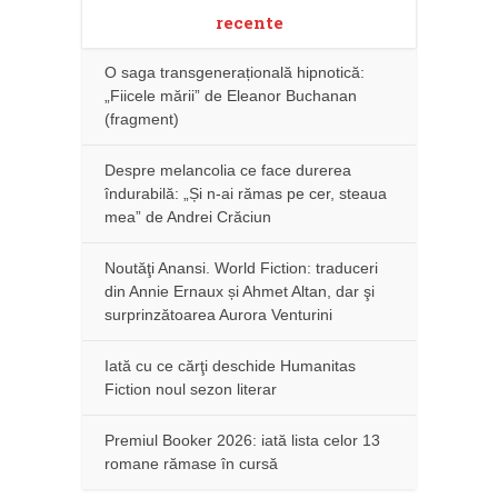
recente
O saga transgenerațională hipnotică:
„Fiicele mării” de Eleanor Buchanan
(fragment)
Despre melancolia ce face durerea
îndurabilă: „Și n-ai rămas pe cer, steaua
mea” de Andrei Crăciun
Noutăţi Anansi. World Fiction: traduceri
din Annie Ernaux și Ahmet Altan, dar şi
surprinzătoarea Aurora Venturini
Iată cu ce cărţi deschide Humanitas
Fiction noul sezon literar
Premiul Booker 2026: iată lista celor 13
romane rămase în cursă