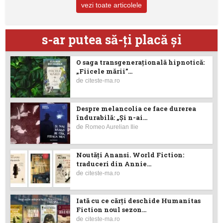
vezi toate articolele
s-ar putea să-ţi placă şi
O saga transgenerațională hipnotică:
„Fiicele mării”...
de
citeste-ma.ro
Despre melancolia ce face durerea
îndurabilă: „Și n-ai...
de
Romeo Aurelian Ilie
Noutăţi Anansi. World Fiction:
traduceri din Annie...
de
citeste-ma.ro
Iată cu ce cărţi deschide Humanitas
Fiction noul sezon...
de
citeste-ma.ro