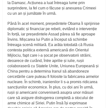
la Damasc. Acțiunea a luat întreaga lume prin
surprindere, la fel cum o făcuse și anexarea Crimeei
cu un an și jumătate în urmă.
Până în acel moment, președintele Obama îi sprijinise
diplomatic și financiar pe rebeli, evitând o intervenție
în forță, iar președintele Assad părea să fie aproape
învins. Mișcarea lui Putin a început să schimbe
întreaga scenă militară. Ea arăta totodată că Rusia
contesta politica externă americană din Orientul
Mijlociu, fapt care i‑a șocat pe observatorii străini,
deoarece de curând, între aprilie și iulie, rușii
colaboraseră cu Statele Unite, Uniunea Europeană și
China pentru a determina Iranul să abandoneze
cercetările care puteau fi folosite la fabricarea armelor
nucleare. În schimb, iranienilor li s‑a promis ridicarea
sancțiunilor economice. În plus, cu doi ani în urmă,
rușii și americanii conveniseră asupra unor măsuri
care să asigure distrugerea completă a stocului de
arme chimice al Siriei. Putin însă își exprimase