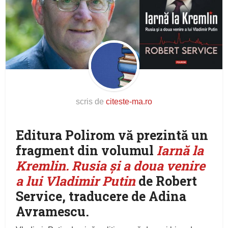
scris de
citeste-ma.ro
Editura Polirom vă prezintă un
fragment din volumul
Iarnă la
Kremlin. Rusia și a doua venire
a lui Vladimir Putin
de Robert
Service, traducere de Adina
Avramescu.