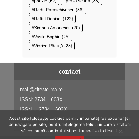
poezie
(62)
proză scurtă
(35)
Radu Paraschivescu
(36)
Raftul Denisei
(122)
Simona Antonescu
(20)
Vasile Baghiu
(25)
Viorica Răduţă
(28)
contact
mail@citeste-ma.ro
ISSN: 2734 – 603X
ISSN-L: 2734 – 603X
Acest site folosește cookies pentru îmbunătățirea experienței
citeste-ma.ro
de navigare pe site, pentru înțelegerea felului în care vizitatorii
săi consumă conținutul și pentru analiza traficului.