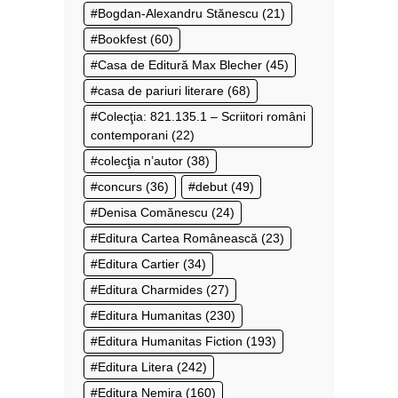
Bogdan-Alexandru Stănescu
(21)
Bookfest
(60)
Casa de Editură Max Blecher
(45)
casa de pariuri literare
(68)
Colecţia: 821.135.1 – Scriitori români
contemporani
(22)
colecţia n’autor
(38)
concurs
(36)
debut
(49)
Denisa Comănescu
(24)
Editura Cartea Românească
(23)
Editura Cartier
(34)
Editura Charmides
(27)
Editura Humanitas
(230)
Editura Humanitas Fiction
(193)
Editura Litera
(242)
Editura Nemira
(160)