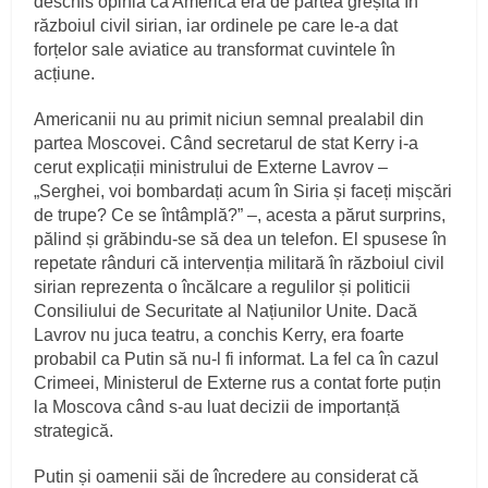
deschis opinia că America era de partea greșită în
războiul civil sirian, iar ordinele pe care le‑a dat
forțelor sale aviatice au transformat cuvintele în
acțiune.
Americanii nu au primit niciun semnal prealabil din
partea Moscovei. Când secretarul de stat Kerry i‑a
cerut explicații ministrului de Externe Lavrov –
„Serghei, voi bombardați acum în Siria și faceți mișcări
de trupe? Ce se întâmplă?” –, acesta a părut surprins,
pălind și grăbindu‑se să dea un telefon. El spusese în
repetate rânduri că intervenția militară în războiul civil
sirian reprezenta o încălcare a regulilor și politicii
Consiliului de Securitate al Națiunilor Unite. Dacă
Lavrov nu juca teatru, a conchis Kerry, era foarte
probabil ca Putin să nu‑l fi informat. La fel ca în cazul
Crimeei, Ministerul de Externe rus a contat forte puțin
la Moscova când s‑au luat decizii de importanță
strategică.
Putin și oamenii săi de încredere au considerat că