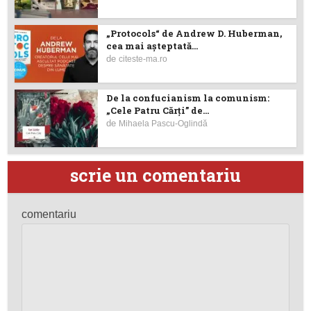
„Protocols“ de Andrew D. Huberman,
cea mai așteptată...
de
citeste-ma.ro
De la confucianism la comunism:
„Cele Patru Cărți” de...
de
Mihaela Pascu-Oglindă
scrie un comentariu
comentariu