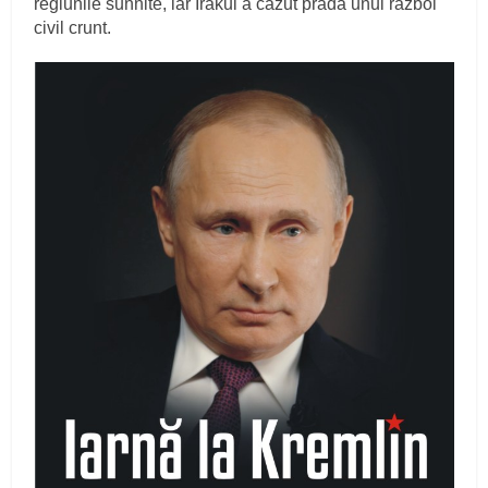
regiunile sunnite, iar Irakul a căzut pradă unui război
civil crunt.