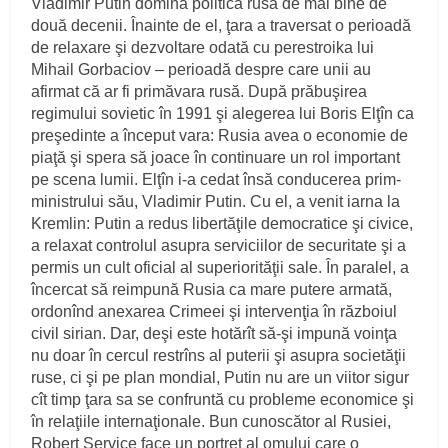
Vladimir Putin domină politica rusă de mai bine de
două decenii. Înainte de el, ţara a traversat o perioadă
de relaxare şi dezvoltare odată cu perestroika lui
Mihail Gorbaciov – perioadă despre care unii au
afirmat că ar fi primăvara rusă. După prăbuşirea
regimului sovietic în 1991 şi alegerea lui Boris Elţîn ca
preşedinte a început vara: Rusia avea o economie de
piaţă şi spera să joace în continuare un rol important
pe scena lumii. Elţîn i-a cedat însă conducerea prim-
ministrului său, Vladimir Putin. Cu el, a venit iarna la
Kremlin: Putin a redus libertăţile democratice şi civice,
a relaxat controlul asupra serviciilor de securitate şi a
permis un cult oficial al superiorităţii sale. În paralel, a
încercat să reimpună Rusia ca mare putere armată,
ordonînd anexarea Crimeei şi intervenţia în războiul
civil sirian. Dar, deşi este hotărît să-şi impună voinţa
nu doar în cercul restrîns al puterii şi asupra societăţii
ruse, ci şi pe plan mondial, Putin nu are un viitor sigur
cît timp ţara sa se confruntă cu probleme economice şi
în relaţiile internaţionale. Bun cunoscător al Rusiei,
Robert Service face un portret al omului care o