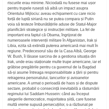
riscurile erau minime. Niciodată nu fusese mai ușor
pentru trupele rusești să aibă un impact asupra
Orientului Mijlociu: aveau echipament cu care nicio
forță de luptă siriană nu se putea compara și Putin
voia să testeze îmbunătățirile aduse de Statul‑Major
planificării strategice și instrucției militare. La fel de
important era faptul că Obama, îngrijorat de
numeroasele intervenții militare în Afganistan, Irak și
Libia, ezita să extindă puterea americană mai mult în
regiune. Predecesorul său de la Casa Albă, George
W. Bush, îi lăsase sarcina de a gestiona situația din
Irak, unde erau staționate multe trupe americane, iar el
grăbise pregătirile pentru ca guvernul de la Bagdad
să‑și asume întreaga responsabilitate a țării și pentru
retragerea personalului, tancurilor și avioanelor
americane. A urmat o perioadă de haos și de dispute
sectare, probabil o consecință inevitabilă a răsturnării
regimului lui Saddam Hussein: când au început
alegerile democratice, majoritatea șiită, care fusese
multă vreme supusă persecuțiilor, s‑a răzbunat pe