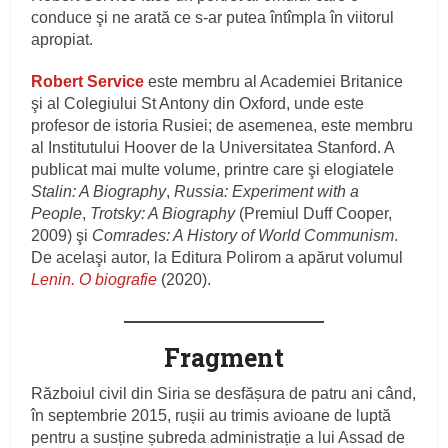
conduce şi ne arată ce s-ar putea întîmpla în viitorul
apropiat.
Robert Service
este membru al Academiei Britanice
şi al Colegiului St Antony din Oxford, unde este
profesor de istoria Rusiei; de asemenea, este membru
al Institutului Hoover de la Universitatea Stanford. A
publicat mai multe volume, printre care şi elogiatele
Stalin: A Biography
,
Russia: Experiment with a
People
,
Trotsky: A Biography
(Premiul Duff Cooper,
2009) şi
Comrades: A History of World Communism
.
De acelaşi autor, la Editura Polirom a apărut volumul
Lenin. O biografie
(2020).
Fragment
Războiul civil din Siria se desfășura de patru ani când,
în septembrie 2015, rușii au trimis avioane de luptă
pentru a susține șubreda administrație a lui Assad de