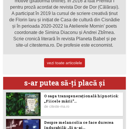
motive (platformă online). În 2016 a luat Premiul I
pentru proză acordat de revista Dor de Dor (Călărași).
A participat în 2019 la cursul de scriere creativă ținut
de Florin Iaru și inițiat de Casa de cultură din Cisnădie
și în perioada 2020-2022 la Atelierele Mornin’ poets
coordonate de Simina Diaconu și Andrei Zbîrnea.
Scrie cronică literară în revista Planeta Babel și pe
site-ul citestema.ro. De profesie este economist.
vezi toate articolele
s-ar putea să-ţi placă şi
O saga transgenerațională hipnotică:
„Fiicele mării”...
de
citeste-ma.ro
Despre melancolia ce face durerea
îndurabilă: „Și n-ai...