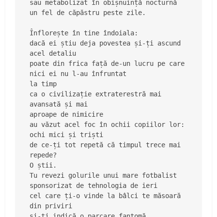
sau metabolizat în obișnuință nocturnă

un fel de căpăstru peste zile.

Înflorește în tine îndoiala:

dacă ei știu deja povestea și-ți ascund 
acel detaliu

poate din frica față de-un lucru pe care 
nici ei nu l-au înfruntat

la timp

ca o civilizație extraterestră mai 
avansată și mai

aproape de nimicire

au văzut acel foc în ochii copiilor lor: 
ochi mici și triști

de ce-ți tot repetă că timpul trece mai 
repede?

O știi.

Tu revezi golurile unui mare fotbalist

sponsorizat de tehnologia de ieri

cel care ți-o vinde la bâlci te măsoară 
din priviri

și-ți indică o parcare fantomă.