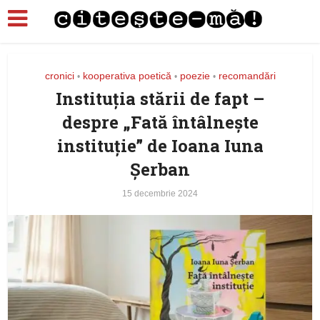
cronici
kooperativa poetică
poezie
recomandări
•
•
•
Instituția stării de fapt –
despre „Fată întâlnește
instituție” de Ioana Iuna
Șerban
15 decembrie 2024