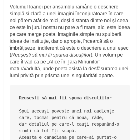
Volumul Ioanei per ansamblu rămâne o descriere
simplă și clară a unei imagini înconjurătoare în care
noi părem atât de mici, deși distanța dintre noi și ceea
ce este în jurul nostru nu pare a fi mare, aici este ideea
pe care merge poeta. Imaginile simple nu spulberă
ideea de instituție, dar o apropie, încearcă să o
îmbrățișeze, indiferent că este o descriere a unui eșec
(
Reușești să mai fii spuma discuțiilor
). Un volum pe
care îl văd ca pe „Alice în Ţara Minunilor”
matură/adultă, unde poeta asistă la desfășurarea unei
lumi privită prin prisma unei singularități aparte.
Reușești să mai fii spuma discuțiilor
Spui aceeași poveste unei noi audiențe

care, tocmai pentru că nouă, râde,

dar detaliul pe care-l cauți respunând-o 
simți că tot îți scapă.

Aceasta e canadiana pe care-ai purtat-o 