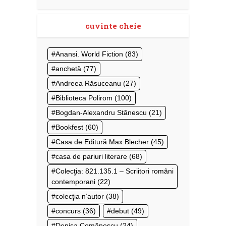
cuvinte cheie
Anansi. World Fiction
(83)
anchetă
(77)
Andreea Răsuceanu
(27)
Biblioteca Polirom
(100)
Bogdan-Alexandru Stănescu
(21)
Bookfest
(60)
Casa de Editură Max Blecher
(45)
casa de pariuri literare
(68)
Colecţia: 821.135.1 – Scriitori români
contemporani
(22)
colecţia n’autor
(38)
concurs
(36)
debut
(49)
Denisa Comănescu
(24)