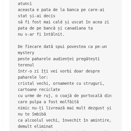
atunci

aceasta e pata de la banca pe care-ai 
stat și-ai decis

să fi fost mai cald și uscat în acea zi

pata de pe bancă și canadiana ta

nu s-ar fi întâlnit.

De fiecare dată spui povestea ca pe-un 
mystery

peste paharele audienței pregătești 
terenul

într-o zi îți vei vorbi doar despre 
paharele lor:

cristal vechi, ornamente cu struguri, 
cartoane reciclate

cu urme de ruj, o coajă de portocală din 
care pulpa a fost molfăită

nimic nu-ți livrează mai mult dezgust și 
nu te îmbibă

ca alcoolul vechi, învechit în amintire, 
demult eliminat
