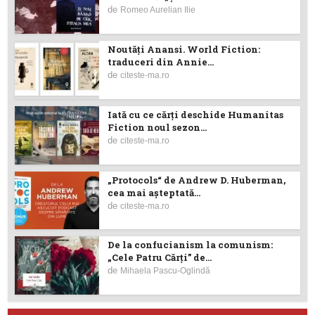
de
Romeo Aurelian Ilie
Noutăţi Anansi. World Fiction:
traduceri din Annie...
de
citeste-ma.ro
Iată cu ce cărţi deschide Humanitas
Fiction noul sezon...
de
citeste-ma.ro
„Protocols“ de Andrew D. Huberman,
cea mai așteptată...
de
citeste-ma.ro
De la confucianism la comunism:
„Cele Patru Cărți” de...
de
Mihaela Pascu-Oglindă