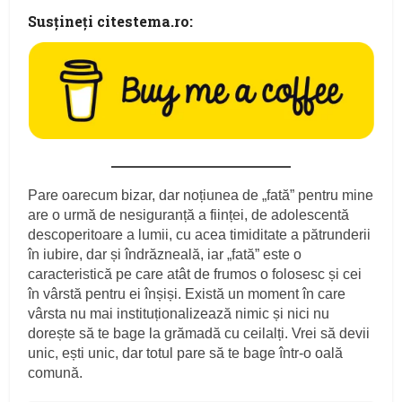
Susţineţi citestema.ro:
Pare oarecum bizar, dar noțiunea de „fată” pentru mine
are o urmă de nesiguranță a ființei, de adolescentă
descoperitoare a lumii, cu acea timiditate a pătrunderii
în iubire, dar și îndrăzneală, iar „fată” este o
caracteristică pe care atât de frumos o folosesc și cei
în vârstă pentru ei înșiși. Există un moment în care
vârsta nu mai instituționalizează nimic și nici nu
dorește să te bage la grămadă cu ceilalți. Vrei să devii
unic, ești unic, dar totul pare să te bage într-o oală
comună.