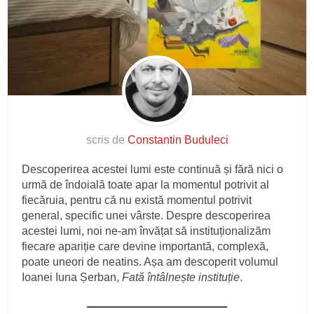
scris de
Constantin Buduleci
Descoperirea acestei lumi este continuă și fără nici o
urmă de îndoială toate apar la momentul potrivit al
fiecăruia, pentru că nu există momentul potrivit
general, specific unei vârste. Despre descoperirea
acestei lumi, noi ne-am învățat să instituționalizăm
fiecare apariție care devine importantă, complexă,
poate uneori de neatins. Așa am descoperit volumul
Ioanei Iuna Șerban,
Fată întâlnește instituție
.