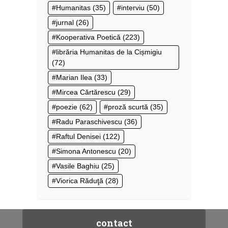
Humanitas
(35)
interviu
(50)
jurnal
(26)
Kooperativa Poetică
(223)
librăria Humanitas de la Cișmigiu
(72)
Marian Ilea
(33)
Mircea Cărtărescu
(29)
poezie
(62)
proză scurtă
(35)
Radu Paraschivescu
(36)
Raftul Denisei
(122)
Simona Antonescu
(20)
Vasile Baghiu
(25)
Viorica Răduţă
(28)
contact