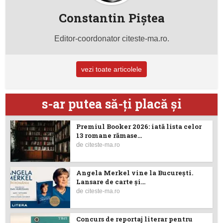
Constantin Piştea
Editor-coordonator citeste-ma.ro.
vezi toate articolele
s-ar putea să-ţi placă şi
Premiul Booker 2026: iată lista celor
13 romane rămase...
de
citeste-ma.ro
Angela Merkel vine la București.
Lansare de carte şi...
de
citeste-ma.ro
Concurs de reportaj literar pentru