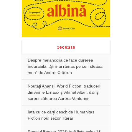
recente
Despre melancolia ce face durerea
îndurabilă: „Și n-ai rămas pe cer, steaua
mea” de Andrei Crăciun
Noutăţi Anansi. World Fiction: traduceri
din Annie Ernaux și Ahmet Altan, dar şi
surprinzătoarea Aurora Venturini
Iată cu ce cărţi deschide Humanitas
Fiction noul sezon literar
Premiul Booker 2026: iată lista celor 13