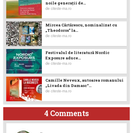
noile generații de...
de
citeste-ma.ro
Mircea Cărtărescu, nominalizat cu
„Theodoros” la...
de
citeste-ma.ro
Festivalul de literatură Nordic
Exposure aduce...
de
citeste-ma.ro
Camille Neveux, autoarea romanului
„Livada din Damasc“...
de
citeste-ma.ro
4 Comments