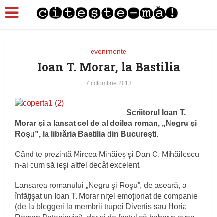
evenimente
Ioan T. Morar, la Bastilia
7 octombrie 2013
Scriitorul Ioan T.
Morar şi-a lansat cel de-al doilea roman, „Negru şi
Roşu”, la librăria Bastilia din Bucureşti.
Când te prezintă Mircea Mihăieş şi Dan C. Mihăilescu
n-ai cum să ieşi altfel decât excelent.
Lansarea romanului „Negru şi Roşu”, de aseară, a
înfăţişat un Ioan T. Morar niţel emoţionat de companie
(de la bloggeri la membrii trupei Divertis sau Horia