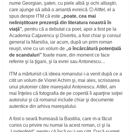
nume Georgian, şaten, cu piele albă şi ochi albaştri,
care ajunge să aibă o amantă evreică 🙂 Altfel, el a
spus despre ITM că este
„poate, cea mai
neliniştitoare prezenţă din literatura noastră în
viaţă”
, pentru că a debutat ca poet, apoi a fost pe la
Academia Caţavencu şi Divertis, a fost chiar şi consul
general la Marsilia, iar acum, după un prim roman
reuşit, vine cu un volum de
„o încărcătură potenţială
de scandaluri”
foarte mare, din moment ce face
referire şi la ţigani, şi la evrei sau Antonescu…
ITM a mărturisit că ideea romanului i-a venit după ce a
citit un volum de Viorel Achim şi, mai ales, scrisoarea
unui plutonier către mareşalul Antonescu. Altfel, am
mai înţeles că fotografia de pe copertă îi aparţine soţiei
autorului şi că romanul include chiar şi documente
autentice din arhiva mareşalului.
A fost o seară frumoasă la Bastilia, care m-a făcut
curios cu privire nu numai la acest roman, ci şi la
„Lindenfeld”, pentru că încă nu l-am citit. Dacă sunteţi