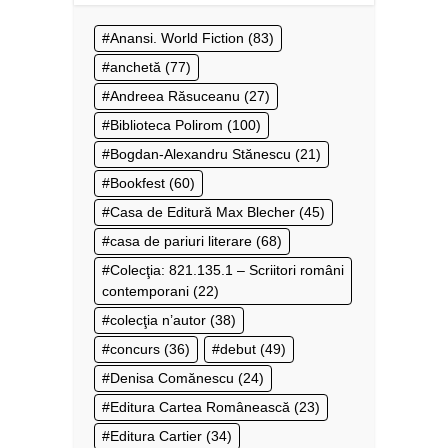
Anansi. World Fiction
(83)
anchetă
(77)
Andreea Răsuceanu
(27)
Biblioteca Polirom
(100)
Bogdan-Alexandru Stănescu
(21)
Bookfest
(60)
Casa de Editură Max Blecher
(45)
casa de pariuri literare
(68)
Colecţia: 821.135.1 – Scriitori români
contemporani
(22)
colecţia n’autor
(38)
concurs
(36)
debut
(49)
Denisa Comănescu
(24)
Editura Cartea Românească
(23)
Editura Cartier
(34)