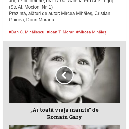
Joi, 17 octombrie, ora 17.00, Galeria Pro Arte Lugoj
(Str. Al. Mocioni Nr. 1)
Prezintă, alături de autor: Mircea Mihăieş, Cristian
Ghinea, Dorin Murariu
Dan C. Mihăilescu
Ioan T. Morar
Mircea Mihăieş
„Ai toată viaţa înainte” de
Romain Gary