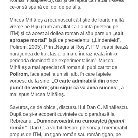
Roman Patapievici), dar şi de faptul că habar n-avea
ce-or să spună cei doi de pe afiş.
Mircea Mihăieş a recunoscut că-l ştie de foarte multă
vreme pe Biju (cum am aflat că-l alintă prietenii pe
ITM) şi că acest al doilea roman al său pare un
„salt
aproape mortal”
faţă de precedentul („Lindenfeld”,
Polirom, 2005). Prin „Negru şi Roşu”, ITM „reabilitează
naraţiunea de tip clasic; o mare îndrăzneală într-o
perioadă dominată de experimentalism”. Mircea
Mihăieş a mai apreciat că romanul, publicat tot de
Polirom
, face apel la un stil alb, în care faptele
vorbesc de la sine.
„O carte admirabilă din orice
punct de vedere; ştiu sigur că va avea succes”
, a
mai spus Mircea Mihăieş.
Savuros, ce de obicei, discursul lui Dan C. Mihăilescu.
După ce şi-a acoperit cuvintele cu o parafrază la
Rebreanu,
„Dumneavoastră nu cunoaşteţi
ţiganul
român”
, Dan C. a vorbit despre personajul memorabil
propus de ITM, un ţigan-român sau român-ţigan, pe