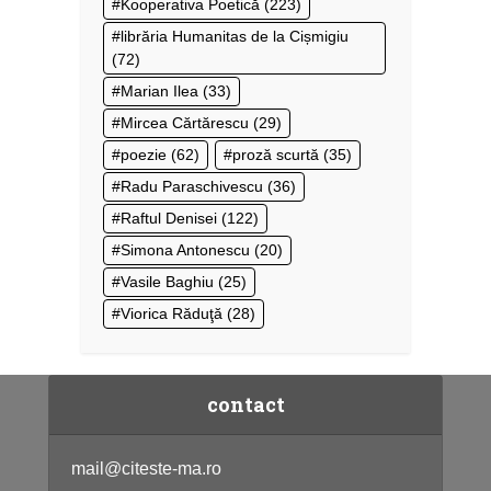
Kooperativa Poetică
(223)
librăria Humanitas de la Cișmigiu
(72)
Marian Ilea
(33)
Mircea Cărtărescu
(29)
poezie
(62)
proză scurtă
(35)
Radu Paraschivescu
(36)
Raftul Denisei
(122)
Simona Antonescu
(20)
Vasile Baghiu
(25)
Viorica Răduţă
(28)
contact
mail@citeste-ma.ro