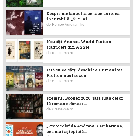
Despre melancolia ce face durerea
îndurabilă: „Și n-ai...
de
Romeo Aurelian Ilie
Noutăţi Anansi. World Fiction:
traduceri din Annie...
de
citeste-ma.ro
Iată cu ce cărţi deschide Humanitas
Fiction noul sezon...
de
citeste-ma.ro
Premiul Booker 2026: iată lista celor
13 romane rămase...
de
citeste-ma.ro
„Protocols“ de Andrew D. Huberman,
cea mai așteptată...