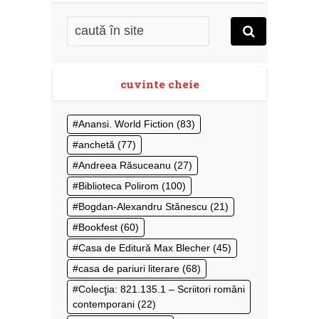
cuvinte cheie
Anansi. World Fiction
(83)
anchetă
(77)
Andreea Răsuceanu
(27)
Biblioteca Polirom
(100)
Bogdan-Alexandru Stănescu
(21)
Bookfest
(60)
Casa de Editură Max Blecher
(45)
casa de pariuri literare
(68)
Colecţia: 821.135.1 – Scriitori români
contemporani
(22)