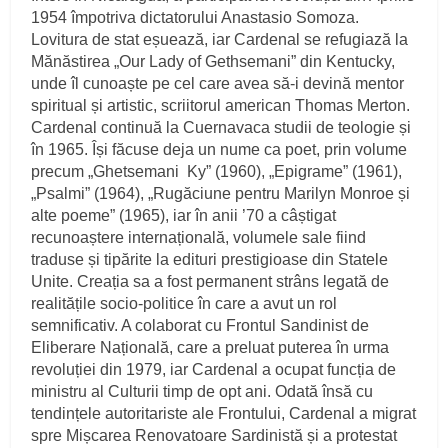
1954 împotriva dictatorului Anastasio Somoza.
Lovitura de stat eșuează, iar Cardenal se refugiază la
Mănăstirea „Our Lady of Gethsemani” din Kentucky,
unde îl cunoaște pe cel care avea să-i devină mentor
spiritual și artistic, scriitorul american Thomas Merton.
Cardenal continuă la Cuernavaca studii de teologie și
în 1965. Își făcuse deja un nume ca poet, prin volume
precum „Ghetsemani Ky” (1960), „Epigrame” (1961),
„Psalmi” (1964), „Rugăciune pentru Marilyn Monroe și
alte poeme” (1965), iar în anii ’70 a câștigat
recunoaștere internațională, volumele sale fiind
traduse și tipărite la edituri prestigioase din Statele
Unite. Creația sa a fost permanent strâns legată de
realitățile socio-politice în care a avut un rol
semnificativ. A colaborat cu Frontul Sandinist de
Eliberare Națională, care a preluat puterea în urma
revoluției din 1979, iar Cardenal a ocupat funcția de
ministru al Culturii timp de opt ani. Odată însă cu
tendințele autoritariste ale Frontului, Cardenal a migrat
spre Mișcarea Renovatoare Sardinistă și a protestat