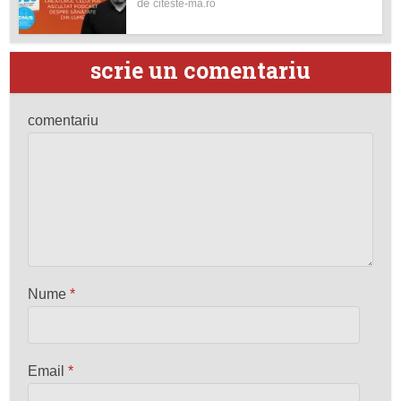
de
citeste-ma.ro
scrie un comentariu
comentariu
Nume
*
Email
*