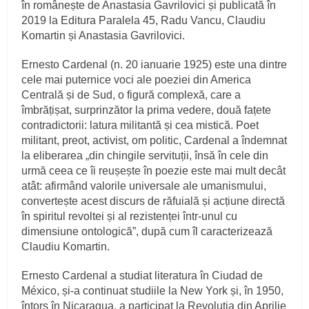
în românește de Anastasia Gavrilovici și publicată în
2019 la Editura Paralela 45, Radu Vancu, Claudiu
Komartin și Anastasia Gavrilovici.
Ernesto Cardenal (n. 20 ianuarie 1925) este una dintre
cele mai puternice voci ale poeziei din America
Centrală și de Sud, o figură complexă, care a
îmbrățișat, surprinzător la prima vedere, două fațete
contradictorii: latura militantă și cea mistică. Poet
militant, preot, activist, om politic, Cardenal a îndemnat
la eliberarea „din chingile servituții, însă în cele din
urmă ceea ce îi reușește în poezie este mai mult decât
atât: afirmând valorile universale ale umanismului,
convertește acest discurs de răfuială și acțiune directă
în spiritul revoltei și al rezistenței într-unul cu
dimensiune ontologică”, după cum îl caracterizează
Claudiu Komartin.
Ernesto Cardenal a studiat literatura în Ciudad de
México, și-a continuat studiile la New York și, în 1950,
întors în Nicaragua, a participat la Revoluția din Aprilie