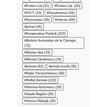
Fiction Ltd
(21)
Fiction Ltd.
(26)
FILIT
(23)
Gaudeamus
(34)
Humanitas
(35)
interviu
(50)
jurnal
(26)
Kooperativa Poetică
(223)
librăria Humanitas de la Cișmigiu
(72)
Marian Ilea
(33)
Mircea Cărtărescu
(29)
poezie
(62)
proză scurtă
(35)
Radu Paraschivescu
(36)
Raftul Denisei
(122)
Simona Antonescu
(20)
Vasile Baghiu
(25)
Viorica Răduţă
(28)