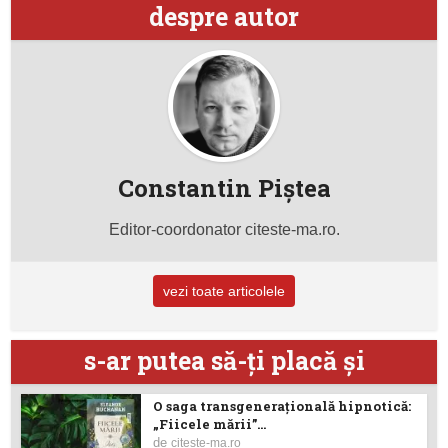
despre autor
Constantin Piştea
Editor-coordonator citeste-ma.ro.
vezi toate articolele
s-ar putea să-ţi placă şi
O saga transgenerațională hipnotică:
„Fiicele mării”...
de
citeste-ma.ro