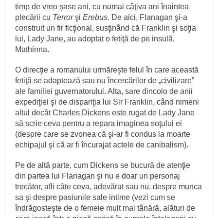
timp de vreo şase ani, cu numai câţiva ani înaintea
plecării cu
Terror
şi
Erebus
. De aici, Flanagan şi-a
construit un fir ficţional, susţinând că Franklin şi soţia
lui, Lady Jane, au adoptat o fetiţă de pe insulă,
Mathinna.
O direcţie a romanului urmăreşte felul în care această
fetiţă se adaptează sau nu încercărilor de „civilizare”
ale familiei guvernatorului. Alta, sare dincolo de anii
expediţiei şi de dispariţia lui Sir Franklin, când nimeni
altul decât Charles Dickens este rugat de Lady Jane
să scrie ceva pentru a repara imaginea soţului ei
(despre care se zvonea că şi-ar fi condus la moarte
echipajul şi că ar fi încurajat actele de canibalism).
Pe de altă parte, cum Dickens se bucură de atenţie
din partea lui Flanagan şi nu e doar un personaj
trecător, afli câte ceva, adevărat sau nu, despre munca
sa şi despre pasiunile sale intime (vezi cum se
îndrăgosteşte de o femeie mult mai tânără, alături de