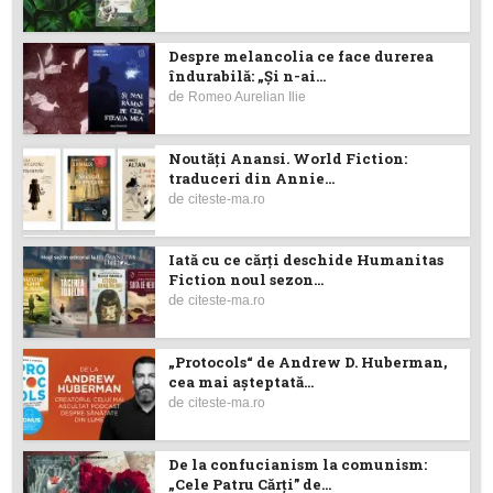
Despre melancolia ce face durerea
îndurabilă: „Și n-ai...
de
Romeo Aurelian Ilie
Noutăţi Anansi. World Fiction:
traduceri din Annie...
de
citeste-ma.ro
Iată cu ce cărţi deschide Humanitas
Fiction noul sezon...
de
citeste-ma.ro
„Protocols“ de Andrew D. Huberman,
cea mai așteptată...
de
citeste-ma.ro
De la confucianism la comunism:
„Cele Patru Cărți” de...