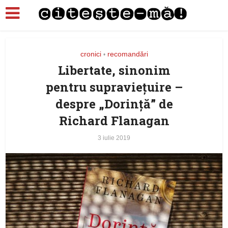
cronici
recomandări
•
Libertate, sinonim
pentru supravieţuire –
despre „Dorinţă” de
Richard Flanagan
3 iulie 2019