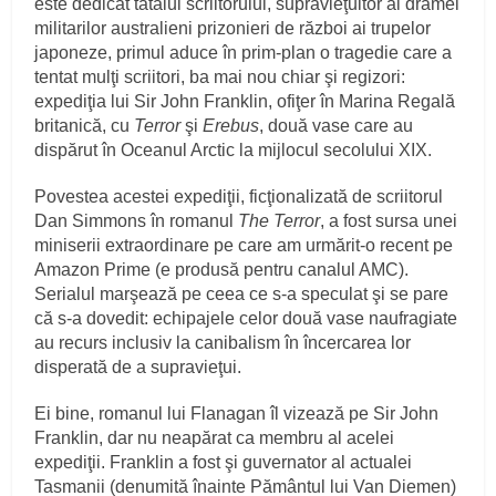
este dedicat tatălui scriitorului, supravieţuitor al dramei
militarilor australieni prizonieri de război ai trupelor
japoneze, primul aduce în prim-plan o tragedie care a
tentat mulţi scriitori, ba mai nou chiar şi regizori:
expediţia lui Sir John Franklin, ofiţer în Marina Regală
britanică, cu
Terror
şi
Erebus
, două vase care au
dispărut în Oceanul Arctic la mijlocul secolului XIX.
Povestea acestei expediţii, ficţionalizată de scriitorul
Dan Simmons în romanul
The Terror
, a fost sursa unei
miniserii extraordinare pe care am urmărit-o recent pe
Amazon Prime (e produsă pentru canalul AMC).
Serialul marşează pe ceea ce s-a speculat şi se pare
că s-a dovedit: echipajele celor două vase naufragiate
au recurs inclusiv la canibalism în încercarea lor
disperată de a supravieţui.
Ei bine, romanul lui Flanagan îl vizează pe Sir John
Franklin, dar nu neapărat ca membru al acelei
expediţii. Franklin a fost şi guvernator al actualei
Tasmanii (denumită înainte Pământul lui Van Diemen)