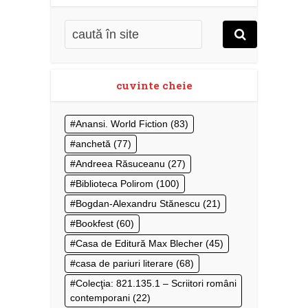
cuvinte cheie
Anansi. World Fiction
(83)
anchetă
(77)
Andreea Răsuceanu
(27)
Biblioteca Polirom
(100)
Bogdan-Alexandru Stănescu
(21)
Bookfest
(60)
Casa de Editură Max Blecher
(45)
casa de pariuri literare
(68)
Colecţia: 821.135.1 – Scriitori români
contemporani
(22)