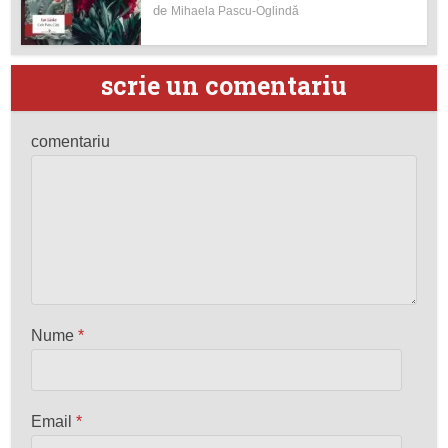
de
Mihaela Pascu-Oglindă
scrie un comentariu
comentariu
Nume
*
Email
*