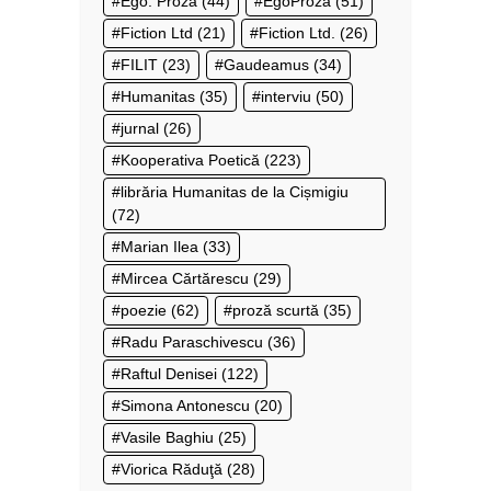
Ego. Proză
(44)
EgoProză
(51)
Fiction Ltd
(21)
Fiction Ltd.
(26)
FILIT
(23)
Gaudeamus
(34)
Humanitas
(35)
interviu
(50)
jurnal
(26)
Kooperativa Poetică
(223)
librăria Humanitas de la Cișmigiu
(72)
Marian Ilea
(33)
Mircea Cărtărescu
(29)
poezie
(62)
proză scurtă
(35)
Radu Paraschivescu
(36)
Raftul Denisei
(122)
Simona Antonescu
(20)
Vasile Baghiu
(25)
Viorica Răduţă
(28)