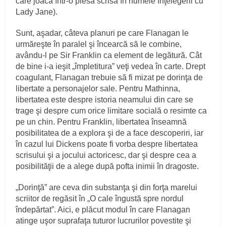
care joacă într-o piesă scrisă în numele înţelegerii cu
Lady Jane).
Sunt, aşadar, câteva planuri pe care Flanagan le
urmăreşte în paralel şi încearcă să le combine,
avându-l pe Sir Franklin ca element de legătură. Cât
de bine i-a ieşit „împletitura” veţi vedea în carte. Drept
coagulant, Flanagan trebuie să fi mizat pe dorinţa de
libertate a personajelor sale. Pentru Mathinna,
libertatea este despre istoria neamului din care se
trage şi despre cum orice limitare socială o resimte ca
pe un chin. Pentru Franklin, libertatea înseamnă
posibilitatea de a explora şi de a face descoperiri, iar
în cazul lui Dickens poate fi vorba despre libertatea
scrisului şi a jocului actoricesc, dar şi despre cea a
posibilităţii de a alege după pofta inimii în dragoste.
„Dorinţă” are ceva din substanţa şi din forţa marelui
scriitor de regăsit în „O cale îngustă spre nordul
îndepărtat”. Aici, e plăcut modul în care Flanagan
atinge uşor suprafaţa tuturor lucrurilor povestite şi