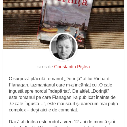
scris de
Constantin Piştea
O surpriză plăcută romanul „Dorinţă” al lui Richard
Flanagan, tazmanianul care m-a încântat cu „O cale
îngustă spre nordul îndepărtat”. De altfel, „Dorinţă”
este romanul pe care Flanagan l-a publicat înainte de
„O cale îngustă…”, este mai scurt şi oarecum mai puţin
complex – deşi aici e de comentat.
Dacă al doilea este rodul a vreo 12 ani de muncă şi îi