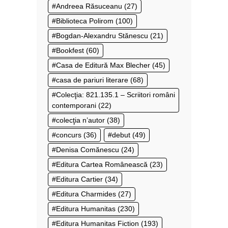
Andreea Răsuceanu
(27)
Biblioteca Polirom
(100)
Bogdan-Alexandru Stănescu
(21)
Bookfest
(60)
Casa de Editură Max Blecher
(45)
casa de pariuri literare
(68)
Colecţia: 821.135.1 – Scriitori români
contemporani
(22)
colecţia n’autor
(38)
concurs
(36)
debut
(49)
Denisa Comănescu
(24)
Editura Cartea Românească
(23)
Editura Cartier
(34)
Editura Charmides
(27)
Editura Humanitas
(230)
Editura Humanitas Fiction
(193)