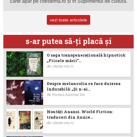
carte apar pe citestema.ro și în Suplimentul de cultură.
vezi toate articolele
s-ar putea să-ţi placă şi
O saga transgenerațională hipnotică:
„Fiicele mării”...
de
citeste-ma.ro
Despre melancolia ce face durerea
îndurabilă: „Și n-ai...
de
Romeo Aurelian Ilie
Noutăţi Anansi. World Fiction:
traduceri din Annie...
de
citeste-ma.ro