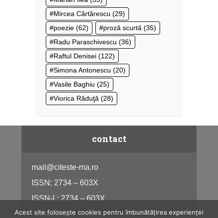
Mircea Cărtărescu
(29)
poezie
(62)
proză scurtă
(35)
Radu Paraschivescu
(36)
Raftul Denisei
(122)
Simona Antonescu
(20)
Vasile Baghiu
(25)
Viorica Răduţă
(28)
contact
mail@citeste-ma.ro
ISSN: 2734 – 603X
ISSN-L: 2734 – 603X
Acest site folosește cookies pentru îmbunătățirea experienței
citeste-ma.ro