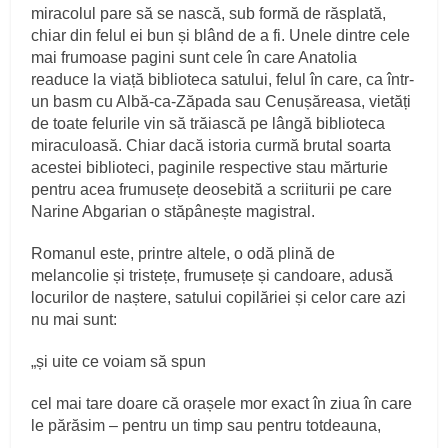
miracolul pare să se nască, sub formă de răsplată,
chiar din felul ei bun și blând de a fi. Unele dintre cele
mai frumoase pagini sunt cele în care Anatolia
readuce la viață biblioteca satului, felul în care, ca într-
un basm cu Albă-ca-Zăpada sau Cenușăreasa, vietăți
de toate felurile vin să trăiască pe lângă biblioteca
miraculoasă. Chiar dacă istoria curmă brutal soarta
acestei biblioteci, paginile respective stau mărturie
pentru acea frumusețe deosebită a scriiturii pe care
Narine Abgarian o stăpânește magistral.
Romanul este, printre altele, o odă plină de
melancolie și tristețe, frumusețe și candoare, adusă
locurilor de naștere, satului copilăriei și celor care azi
nu mai sunt:
„și uite ce voiam să spun
cel mai tare doare că orașele mor exact în ziua în care
le părăsim – pentru un timp sau pentru totdeauna,