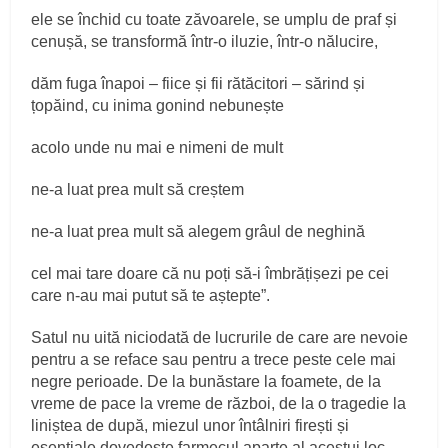
ele se închid cu toate zăvoarele, se umplu de praf și
cenușă, se transformă într-o iluzie, într-o nălucire,
dăm fuga înapoi – fiice și fii rătăcitori – sărind și
țopăind, cu inima gonind nebunește
acolo unde nu mai e nimeni de mult
ne-a luat prea mult să creștem
ne-a luat prea mult să alegem grâul de neghină
cel mai tare doare că nu poți să-i îmbrățișezi pe cei
care n-au mai putut să te aștepte”.
Satul nu uită niciodată de lucrurile de care are nevoie
pentru a se reface sau pentru a trece peste cele mai
negre perioade. De la bunăstare la foamete, de la
vreme de pace la vreme de război, de la o tragedie la
liniștea de după, miezul unor întâlniri firești și
esențiale dovedește farmecul aparte al acestui loc