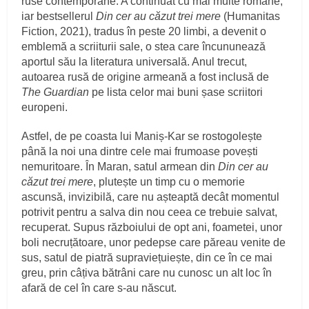
ruse contemporane. A continuat cu mai multe romane,
iar bestsellerul
Din cer au căzut trei mere
(Humanitas
Fiction, 2021), tradus în peste 20 limbi, a devenit o
emblemă a scriiturii sale, o stea care încununează
aportul său la literatura universală. Anul trecut,
autoarea rusă de origine armeană a fost inclusă de
The Guardian
pe lista celor mai buni șase scriitori
europeni.
Astfel, de pe coasta lui Maniș-Kar se rostogolește
până la noi una dintre cele mai frumoase povești
nemuritoare. În Maran, satul armean din
Din cer au
căzut trei mere
, plutește un timp cu o memorie
ascunsă, invizibilă, care nu așteaptă decât momentul
potrivit pentru a salva din nou ceea ce trebuie salvat,
recuperat. Supus războiului de opt ani, foametei, unor
boli necruțătoare, unor pedepse care păreau venite de
sus, satul de piatră supraviețuiește, din ce în ce mai
greu, prin câțiva bătrâni care nu cunosc un alt loc în
afară de cel în care s-au născut.