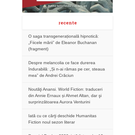
recente
O saga transgenerațională hipnotică:
„Fiicele mării” de Eleanor Buchanan
(fragment)
Despre melancolia ce face durerea
îndurabilă: „Și n-ai rămas pe cer, steaua
mea” de Andrei Crăciun
Noutăţi Anansi. World Fiction: traduceri
din Annie Ernaux și Ahmet Altan, dar şi
surprinzătoarea Aurora Venturini
Iată cu ce cărţi deschide Humanitas
Fiction noul sezon literar