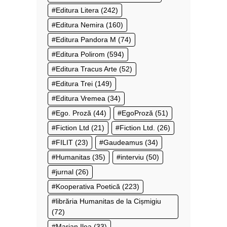
Editura Litera
(242)
Editura Nemira
(160)
Editura Pandora M
(74)
Editura Polirom
(594)
Editura Tracus Arte
(52)
Editura Trei
(149)
Editura Vremea
(34)
Ego. Proză
(44)
EgoProză
(51)
Fiction Ltd
(21)
Fiction Ltd.
(26)
FILIT
(23)
Gaudeamus
(34)
Humanitas
(35)
interviu
(50)
jurnal
(26)
Kooperativa Poetică
(223)
librăria Humanitas de la Cișmigiu
(72)
Marian Ilea
(33)