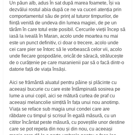
Un păun alb, adus în sat după marea foamete, își va
dezvălui rostul abia după ce ne va cuceri atenția prin
comportamentul său de prinț al tuturor timpurilor, de
ființă venită de undeva din lumea magiei, de pe un
tărâm în care totul este posibil. Cercurile vieții încep să
iasă la iveală în Maran, acolo unde moartea nu mai
este un punct definitiv, ci doar o trecere, acolo unde
cei care pier se întorc să le vorbească celor vii, acolo
unde fiecare gospodărie, oricât de săracă, strălucește
de o curățenie pe care maranienii par să o facă dintr-o
datorie față de viața însăși.
Aici se frământă aluatul pentru pâine și plăcinte cu
aceeași bucurie cu care este întâmpinată sosirea pe
lume a unui copil, aici se mătură curtea de praf cu
aceeași melancolie simțită în fața unui nou anotimp.
Viața se reface sub magia unui condei care are
răbdare cu timpul și scrisul în egală măsură, cu un
cititor încântat peste măsură, cu poveștile unor destine
care se pot repeta din nou și din nou, cu aceeași