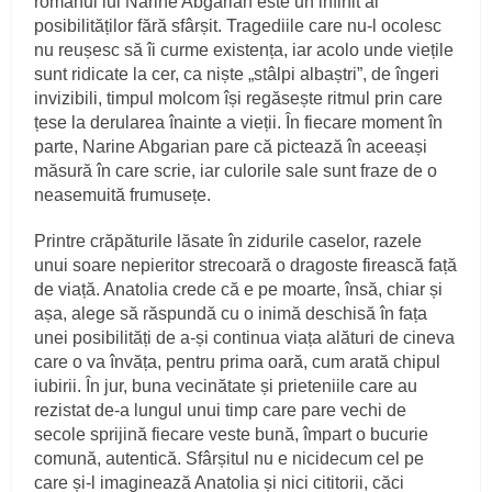
romanul lui Narine Abgarian este un infinit al
posibilităților fără sfârșit. Tragediile care nu-l ocolesc
nu reușesc să îi curme existența, iar acolo unde viețile
sunt ridicate la cer, ca niște „stâlpi albaștri”, de îngeri
invizibili, timpul molcom își regăsește ritmul prin care
țese la derularea înainte a vieții. În fiecare moment în
parte, Narine Abgarian pare că pictează în aceeași
măsură în care scrie, iar culorile sale sunt fraze de o
neasemuită frumusețe.
Printre crăpăturile lăsate în zidurile caselor, razele
unui soare nepieritor strecoară o dragoste firească față
de viață. Anatolia crede că e pe moarte, însă, chiar și
așa, alege să răspundă cu o inimă deschisă în fața
unei posibilități de a-și continua viața alături de cineva
care o va învăța, pentru prima oară, cum arată chipul
iubirii. În jur, buna vecinătate și prieteniile care au
rezistat de-a lungul unui timp care pare vechi de
secole sprijină fiecare veste bună, împart o bucurie
comună, autentică. Sfârșitul nu e nicidecum cel pe
care și-l imaginează Anatolia și nici cititorii, căci