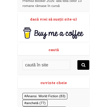
Premiul Booker 2026: iată lista celor 13
romane rămase în cursă
dacă vrei să susţii site-ul
caută
cuvinte cheie
Anansi. World Fiction
(83)
anchetă
(77)