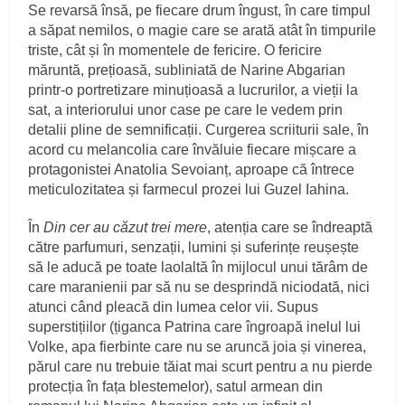
Se revarsă însă, pe fiecare drum îngust, în care timpul
a săpat nemilos, o magie care se arată atât în timpurile
triste, cât și în momentele de fericire. O fericire
măruntă, prețioasă, subliniată de Narine Abgarian
printr-o portretizare minuțioasă a lucrurilor, a vieții la
sat, a interiorului unor case pe care le vedem prin
detalii pline de semnificații. Curgerea scriiturii sale, în
acord cu melancolia care învăluie fiecare mișcare a
protagonistei Anatolia Sevoianț, aproape că întrece
meticulozitatea și farmecul prozei lui Guzel Iahina.
În
Din cer au căzut trei mere
, atenția care se îndreaptă
către parfumuri, senzații, lumini și suferințe reușește
să le aducă pe toate laolaltă în mijlocul unui tărâm de
care maranienii par să nu se desprindă niciodată, nici
atunci când pleacă din lumea celor vii. Supus
superstițiilor (țiganca Patrina care îngroapă inelul lui
Volke, apa fierbinte care nu se aruncă joia și vinerea,
părul care nu trebuie tăiat mai scurt pentru a nu pierde
protecția în fața blestemelor), satul armean din