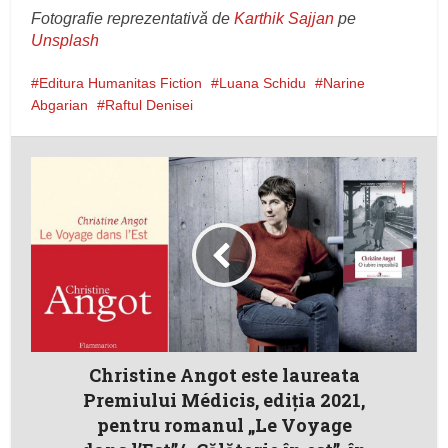
Fotografie reprezentativă de
Karthik Sajjan
pe
Unsplash
Editura Humanitas Fiction
Luana Schidu
Narine
Abgarian
Raftul Denisei
Christine Angot este laureata
Premiului Médicis, ediția 2021,
pentru romanul „Le Voyage