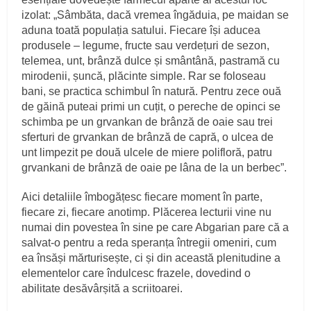
izolat: „Sâmbăta, dacă vremea îngăduia, pe maidan se
aduna toată populația satului. Fiecare își aducea
produsele – legume, fructe sau verdețuri de sezon,
telemea, unt, brânză dulce și smântână, pastramă cu
mirodenii, șuncă, plăcinte simple. Rar se foloseau
bani, se practica schimbul în natură. Pentru zece ouă
de găină puteai primi un cuțit, o pereche de opinci se
schimba pe un grvankan de brânză de oaie sau trei
sferturi de grvankan de brânză de capră, o ulcea de
unt limpezit pe două ulcele de miere polifloră, patru
grvankani de brânză de oaie pe lâna de la un berbec”.
Aici detaliile îmbogățesc fiecare moment în parte,
fiecare zi, fiecare anotimp. Plăcerea lecturii vine nu
numai din povestea în sine pe care Abgarian pare că a
salvat-o pentru a reda speranța întregii omeniri, cum
ea însăși mărturisește, ci și din această plenitudine a
elementelor care îndulcesc frazele, dovedind o
abilitate desăvârșită a scriitoarei.