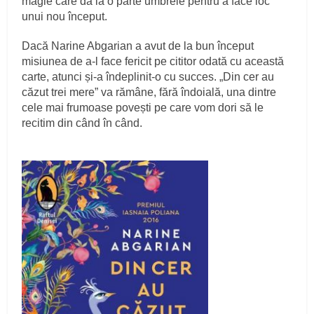
magie care dă la o parte umbrele pentru a face loc
unui nou început.
Dacă Narine Abgarian a avut de la bun început
misiunea de a-l face fericit pe cititor odată cu această
carte, atunci și-a îndeplinit-o cu succes. „Din cer au
căzut trei mere” va rămâne, fără îndoială, una dintre
cele mai frumoase povești pe care vom dori să le
recitim din când în când.