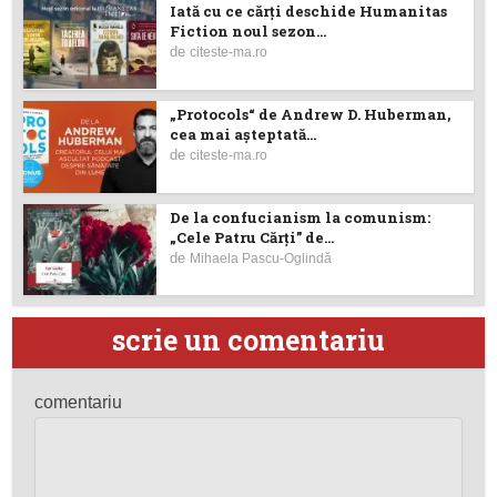
Iată cu ce cărţi deschide Humanitas
Fiction noul sezon...
de
citeste-ma.ro
„Protocols“ de Andrew D. Huberman,
cea mai așteptată...
de
citeste-ma.ro
De la confucianism la comunism:
„Cele Patru Cărți” de...
de
Mihaela Pascu-Oglindă
scrie un comentariu
comentariu