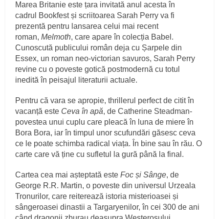
Marea Britanie este țara invitată anul acesta în
cadrul Bookfest și scriitoarea Sarah Perry va fi
prezentă pentru lansarea celui mai recent
roman,
Melmoth
, care apare în colecția Babel.
Cunoscută publicului român deja cu Șarpele din
Essex, un roman neo-victorian savuros, Sarah Perry
revine cu o poveste gotică postmodernă cu totul
inedită în peisajul literaturii actuale.
Pentru că vara se apropie, thrillerul perfect de citit în
vacanță este
Ceva în apă
, de Catherine Steadman-
povestea unui cuplu care pleacă în luna de miere în
Bora Bora, iar în timpul unor scufundări găsesc ceva
ce le poate schimba radical viața. În bine sau în rău. O
carte care vă ține cu sufletul la gură până la final.
Cartea cea mai așteptată este
Foc și Sânge
, de
George R.R. Martin, o poveste din universul Urzeala
Tronurilor, care reiterează istoria misterioasei și
sângeroasei dinastii a Targaryenilor, în cei 300 de ani
când dragonii zburau deasupra Westerosului.