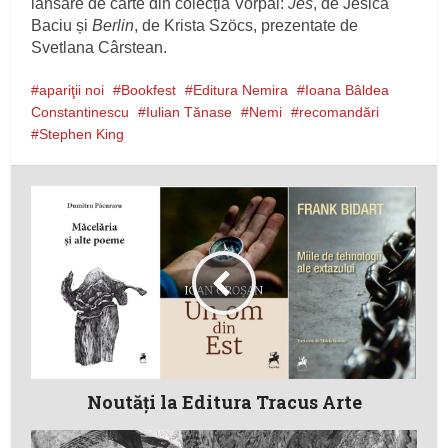
lansare de carte din colecția Vorpal:
Jes
, de Jesica
Baciu și
Berlin
, de Krista Szöcs, prezentate de
Svetlana Cârstean.
apariţii noi
Bookfest
Editura Nemira
Ioana Bâldea
Constantinescu
Iulian Tănase
Nemi
recomandări
Stephen King
Noutăţi la Editura Tracus Arte