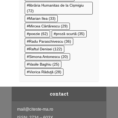
librăria Humanitas de la Cișmigiu
(72)
Marian Ilea
(33)
Mircea Cărtărescu
(29)
poezie
(62)
proză scurtă
(35)
Radu Paraschivescu
(36)
Raftul Denisei
(122)
Simona Antonescu
(20)
Vasile Baghiu
(25)
Viorica Răduţă
(28)
contact
mail@citeste-ma.ro
ISSN: 2734 – 603X