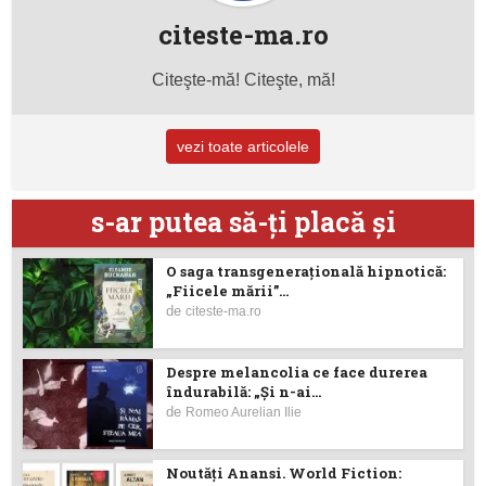
citeste-ma.ro
Citeşte-mă! Citeşte, mă!
vezi toate articolele
s-ar putea să-ţi placă şi
O saga transgenerațională hipnotică:
„Fiicele mării”...
de
citeste-ma.ro
Despre melancolia ce face durerea
îndurabilă: „Și n-ai...
de
Romeo Aurelian Ilie
Noutăţi Anansi. World Fiction: