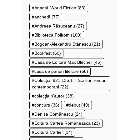
Anansi. World Fiction
(83)
anchetă
(77)
Andreea Răsuceanu
(27)
Biblioteca Polirom
(100)
Bogdan-Alexandru Stănescu
(21)
Bookfest
(60)
Casa de Editură Max Blecher
(45)
casa de pariuri literare
(68)
Colecţia: 821.135.1 – Scriitori români
contemporani
(22)
colecţia n’autor
(38)
concurs
(36)
debut
(49)
Denisa Comănescu
(24)
Editura Cartea Românească
(23)
Editura Cartier
(34)