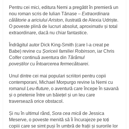
Pentru cei mici, editura Nemi a pregătit în premieră un
nou roman scris de Iulian Tănase –
Extraordinara
călătorie a ariciului Ariston
, ilustrată de Alexia Udriște.
O poveste plină de lucruri absolut, aproximativ și total
extraordinare, dacă nu chiar fantastice.
Îndrăgitul autor Dick King-Smith (care l-a creat pe
Babe) revine cu
Șoriceii familiei Robinson
, iar Chris
Colfer continuă aventura din
Tărâmul
poveștilor
cu
Întoarcerea fermecătoarei
.
Unul dintre cei mai populari scriitori pentru copii
contemporani, Michael Morpurgo revine la Nemi cu
romanul
Leu-fluture
, o aventură care începe în savană
și o prietenie între un băiețel și un leu care
traversează orice obstacol.
Și nu în ultimul rând,
Sora cea mică
de Jessica
Meserve, o poveste menită să îi încurajeze pe toți
copiii care se simt puși în umbră de frații și surorile lor