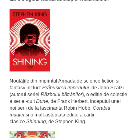
Noutățile din imprintul Armada de science fiction și
fantasy includ:
Prăbușirea imperiului
, de John Scalzi
(autorul seriei
Războiul bătrânilor
), o ediție de colecție
a seriei-cult
Dune
, de Frank Herbert, începutul unei
noi serii de la fascinanta Robin Hobb,
Corabia
magiei
și o mult-așteptată ediție a cărții
clasice
Shinning
, de Stephen King.