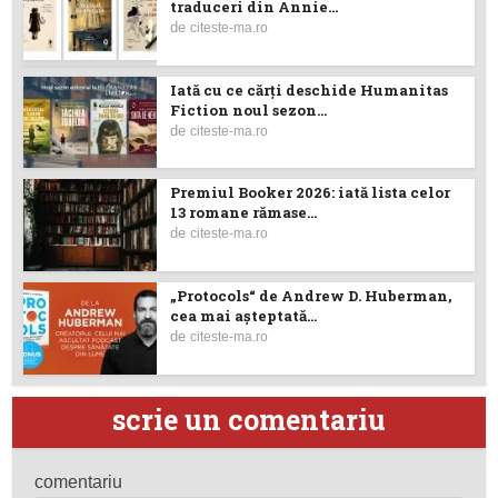
traduceri din Annie...
de
citeste-ma.ro
Iată cu ce cărţi deschide Humanitas
Fiction noul sezon...
de
citeste-ma.ro
Premiul Booker 2026: iată lista celor
13 romane rămase...
de
citeste-ma.ro
„Protocols“ de Andrew D. Huberman,
cea mai așteptată...
de
citeste-ma.ro
scrie un comentariu
comentariu