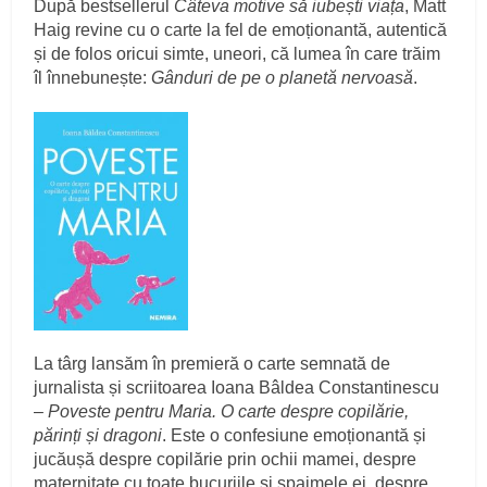
După bestsellerul
Câteva motive să iubești viața
, Matt
Haig revine cu o carte la fel de emoționantă, autentică
și de folos oricui simte, uneori, că lumea în care trăim
îl înnebunește:
Gânduri de pe o planetă nervoasă
.
La târg lansăm în premieră o carte semnată de
jurnalista și scriitoarea Ioana Bâldea Constantinescu
–
Poveste pentru Maria. O carte despre copilărie,
părinți și dragoni
. Este o confesiune emoționantă și
jucăușă despre copilărie prin ochii mamei, despre
maternitate cu toate bucuriile și spaimele ei, despre