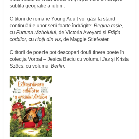
subtila geografie a iubirii.
Cititorii de romane Young Adult vor găsi la stand
continuările unor serii foarte îndrăgite:
Regina roșie
,
cu
Furtuna războiului
, de Victoria Aveyard și
Frăția
corbilor
, cu
Hoții din vis
, de Maggie Stiefvater.
Cititorii de poezie pot descoperi două tinere poete în
colecția Vorpal – Jesica Baciu cu volumul
Jes
și Krista
Szöcs, cu volumul
Berlin
.