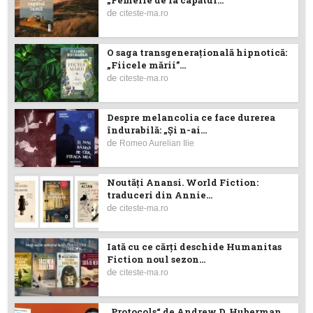
„Femeile de la capătul...
de
citeste-ma.ro
O saga transgenerațională hipnotică:
„Fiicele mării”...
de
citeste-ma.ro
Despre melancolia ce face durerea
îndurabilă: „Și n-ai...
de
Romeo Aurelian Ilie
Noutăţi Anansi. World Fiction:
traduceri din Annie...
de
citeste-ma.ro
Iată cu ce cărţi deschide Humanitas
Fiction noul sezon...
de
citeste-ma.ro
„Protocols“ de Andrew D. Huberman,