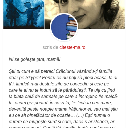
scris de
citeste-ma.ro
Ni se goleşte ţara, mamă!
Ştii tu cum e să petreci Crăciunul văzându-ţi familia
doar pe Skype? Pentru că nu poţi să pleci acasă, la ai
tăi, fiindcă n-ai destule zile de concediu şi cele pe
care le ai nu te înduri să le părăduieşti. Te uiţi cu jind
la biata oală de sarmale pe care a încropit-o fie maică-
ta, acum gospodină în casa ta, fie fiică-ta cea mare,
devenită peste noapte mama frăţiorilor ei, sau mai ştiu
eu ce alt binefăcător de ocazie… (…) Eşti numai o
durere ce mugeşte surd şi care, dacă s-ar slobozi, ar
sparge geamuri. Copiii tăi, familia toată, sunt acolo şi-