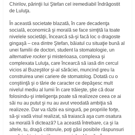
Chirilov, părinţii lui Ştefan cel iremediabil îndrăgostit
de Luluţa.
În această societate blazată, în care decadenţa
socială, economică şi morală se face simţită la toate
nivelele societăţii, încearcă să-şi facă loc o dragoste
gingaşă – cea dintre Ştefan, băiatul cu situaţie bună al
unei familii de doctori, student la stomatologie, un
alternative rocker
şi misterioasa, complexa şi
complexata Luluţa, care încearcă să iasă din cercul
vicios al Buzeştilor şi-al sărăciei, muncind greu la
construirea unei cariere de stomatolog. Dotată cu o
conştiinţă şi o tărie de caracter ce depăşesc mult
nivelul mediu al lumii în care trăieşte, ştie că doar
folosindu-şi inteligenţa poate să realizeze ceea ce ai
săi nu au putut şi nu au avut vreodată ambiţia să
realizeze. Dar va răzbi ea singură, pe propriile forţe,
să-şi vadă visul realizat, să traiască aşa cum osatura
sa morală îi dictează? La această întrebare, ca şi la
altele, tu, dragă cititorule, poţi găsi posibile răspunsuri