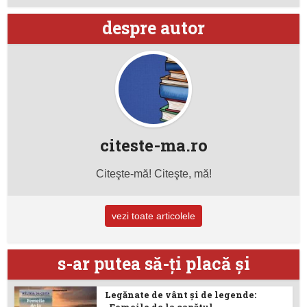
despre autor
citeste-ma.ro
Citeşte-mă! Citeşte, mă!
vezi toate articolele
s-ar putea să-ţi placă şi
Legănate de vânt și de legende: