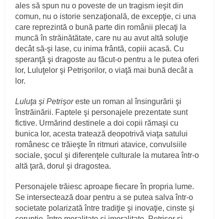
ales să spun nu o poveste de un tragism ieşit din
comun, nu o istorie senzaţională, de excepţie, ci una
care reprezintă o bună parte din românii plecaţi la
muncă în străinătătate, care nu au avut altă soluţie
decât să-şi lase, cu inima frântă, copiii acasă. Cu
speranţă şi dragoste au făcut-o pentru a le putea oferi
lor, Luluţelor şi Petrişorilor, o viaţă mai bună decât a
lor.
Luluţa şi Petrişor
este un roman al însingurării şi
înstrăinării. Faptele şi personajele prezentate sunt
fictive. Urmărind destinele a doi copii rămaşi cu
bunica lor, acesta tratează deopotrivă viaţa satului
românesc ce trăieşte în ritmuri atavice, convulsiile
sociale, şocul şi diferenţele culturale la mutarea într-o
altă ţară, dorul şi dragostea.
Personajele trăiesc aproape fiecare în propria lume.
Se intersectează doar pentru a se putea salva într-o
societate polarizată între tradiţie şi inovaţie, cinste şi
corupţie, între moralitate şi imoralitate. Petrişor şi