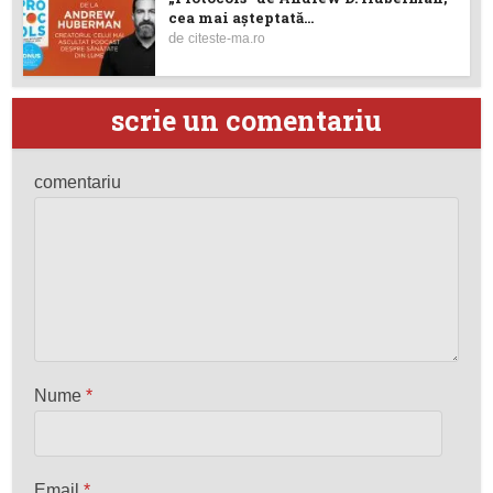
cea mai așteptată...
de
citeste-ma.ro
scrie un comentariu
comentariu
Nume
*
Email
*