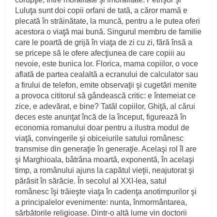
Luluţa sunt doi copii orfani de tată, a căror mamă e
plecată în străinătate, la muncă, pentru a le putea oferi
acestora o viaţă mai bună. Singurul membru de familie
care le poartă de grijă în viaţa de zi cu zi, fără însă a
se pricepe să le ofere afecţiunea de care copiii au
nevoie, este bunica lor. Florica, mama copiilor, o voce
aflată de partea cealaltă a ecranului de calculator sau
a firului de telefon, emite observaţii şi cugetări menite
a provoca cititorul să gândească critic: e întemeiat ce
zice, e adevărat, e bine? Tatăl copiilor, Ghiţă, al cărui
deces este anunţat încă de la început, figurează în
economia romanului doar pentru a ilustra modul de
viaţă, convingerile şi obiceiurile satului românesc
transmise din generaţie în generaţie. Acelaşi rol îl are
şi Marghioala, bâtrâna moartă, exponentă, în acelaşi
timp, a românului ajuns la capătul vieţii, neajutorat şi
părăsit în sărăcie. În secolul al XXI-lea, satul
românesc îşi trăieşte viaţa în cadenţa anotimpurilor şi
a principalelor evenimente: nunta, înmormântarea,
sărbătorile religioase. Dintr-o altă lume vin doctorii