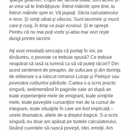
ar vrea să te îmbrăţişeze. Întind mâinile spre tine, tu
întinzi mâinile spre ei. Vă pupaţi. Sticla calculatorului
e rece. Şi simţi sărat şi vâscos. Sunt lacrimile şi mucii
care-ţi curg, în timp ce pupi ecranul. Şi te opreşti.
Pentru că nu mai poţi vorbi şi-abia mai vezi nişte
dungi printre lacrimi.
Aţi avut vreodată senzaţia că purtaţi în voi, pe
dinăuntru, o poveste ce trebuie spusă? Ce trebuie
neapărat să iasă la lumină ca să vă puteţi răcori? Din
acest sentiment de preaplin, de sufocare şi din dorinţa
de eliberare s-a născut romanul
Luluţa şi Petrişor sau
povestea cuiburilor părăsite
. Cartea s-a scris practic
singură, sedimentând în paginile sale an după an
toate experienţele mele de emigrant, toate simţirile
mele, toate poveştile cursanţilor mei de la cursul de
integrare, toate situaţiile în care am fost implicată –
unele dramatice, altele de-a dreptul tragice. S-a scris
singură; eu doar am apăsat pe tastele calculatorului,
lăsând cuvintele să nască poveşti, idei, emoţii. Am