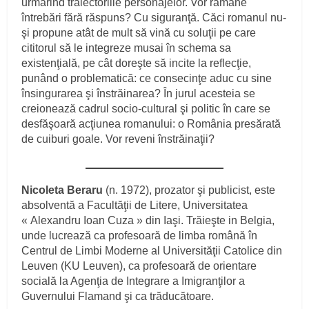
urmărind traiectoriile personajelor. Vor rămâne
întrebări fără răspuns? Cu siguranţă. Căci romanul nu-
şi propune atât de mult să vină cu soluţii pe care
cititorul să le integreze musai în schema sa
existenţială, pe cât doreşte să incite la reflecţie,
punând o problematică: ce consecinţe aduc cu sine
însingurarea şi înstrăinarea? În jurul acesteia se
creionează cadrul socio-cultural şi politic în care se
desfăşoară acţiunea romanului: o România presărată
de cuiburi goale. Vor reveni înstrăinaţii?
Nicoleta Beraru
(n. 1972), prozator şi publicist, este
absolventă a Facultăţii de Litere, Universitatea
« Alexandru Ioan Cuza » din Iaşi. Trăieşte in Belgia,
unde lucrează ca profesoară de limba română în
Centrul de Limbi Moderne al Universităţii Catolice din
Leuven (KU Leuven), ca profesoară de orientare
socială la Agenţia de Integrare a Imigranţilor a
Guvernului Flamand şi ca trăducătoare.