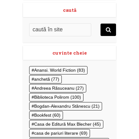
caută
cuvinte cheie
Anansi. World Fiction
(83)
anchetă
(77)
Andreea Răsuceanu
(27)
Biblioteca Polirom
(100)
Bogdan-Alexandru Stănescu
(21)
Bookfest
(60)
Casa de Editură Max Blecher
(45)
casa de pariuri literare
(69)