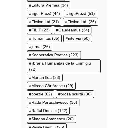
Editura Vremea
(34)
Ego. Proză
(44)
EgoProză
(51)
Fiction Ltd
(21)
Fiction Ltd.
(26)
FILIT
(23)
Gaudeamus
(34)
Humanitas
(35)
interviu
(50)
jurnal
(26)
Kooperativa Poetică
(223)
librăria Humanitas de la Cișmigiu
(72)
Marian Ilea
(33)
Mircea Cărtărescu
(29)
poezie
(62)
proză scurtă
(36)
Radu Paraschivescu
(36)
Raftul Denisei
(122)
Simona Antonescu
(20)
Vasile Baghiu
(25)