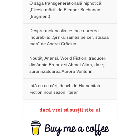
O saga transgenerațională hipnotică:
„Fiicele mării” de Eleanor Buchanan
(fragment)
Despre melancolia ce face durerea
îndurabilă: „Și n-ai rămas pe cer, steaua
mea” de Andrei Crăciun
Noutăţi Anansi. World Fiction: traduceri
din Annie Ernaux și Ahmet Altan, dar şi
surprinzătoarea Aurora Venturini
Iată cu ce cărţi deschide Humanitas
Fiction noul sezon literar
dacă vrei să susţii site-ul