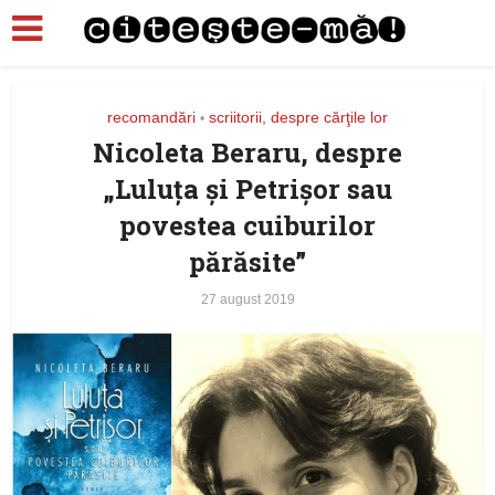
recomandări
scriitorii, despre cărţile lor
•
Nicoleta Beraru, despre
„Luluţa şi Petrişor sau
povestea cuiburilor
părăsite”
27 august 2019