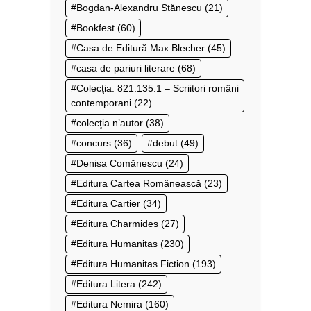
Bogdan-Alexandru Stănescu
(21)
Bookfest
(60)
Casa de Editură Max Blecher
(45)
casa de pariuri literare
(68)
Colecţia: 821.135.1 – Scriitori români
contemporani
(22)
colecţia n’autor
(38)
concurs
(36)
debut
(49)
Denisa Comănescu
(24)
Editura Cartea Românească
(23)
Editura Cartier
(34)
Editura Charmides
(27)
Editura Humanitas
(230)
Editura Humanitas Fiction
(193)
Editura Litera
(242)
Editura Nemira
(160)