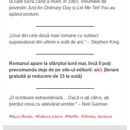
la care lucra când a murit, în 1965. Volumele de
povestiri
Just An Ordinary Day
și
Let Me Tell You
au
apărut postum.
„Unul din cele două mari romane cu subiect
supranatural din ultimii o sută de ani.“ – Stephen King
Romanul apare la sfârşitul lunii mai, însă îl poţi
precomanda deja de pe site-ul editurii:
aici
. (livrare
gratuită şi reducere de 15 la sută)
„O scriitoare extraordinară… Dacă n-ați citit-o, ați
pierdut ceva cu adevărat uimitor.“ – Neil Gaiman
Buzz Books
Editura Litera
Netflix
Shirley Jackson