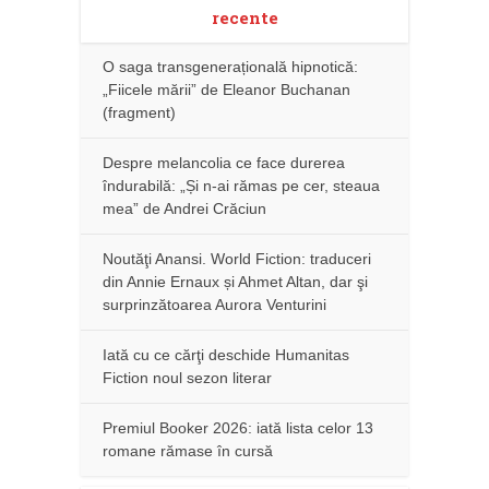
recente
O saga transgenerațională hipnotică:
„Fiicele mării” de Eleanor Buchanan
(fragment)
Despre melancolia ce face durerea
îndurabilă: „Și n-ai rămas pe cer, steaua
mea” de Andrei Crăciun
Noutăţi Anansi. World Fiction: traduceri
din Annie Ernaux și Ahmet Altan, dar şi
surprinzătoarea Aurora Venturini
Iată cu ce cărţi deschide Humanitas
Fiction noul sezon literar
Premiul Booker 2026: iată lista celor 13
romane rămase în cursă