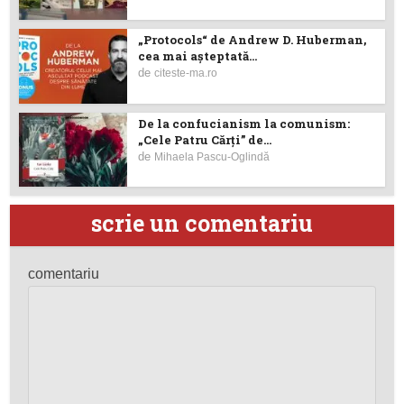
„Protocols“ de Andrew D. Huberman,
cea mai așteptată...
de
citeste-ma.ro
De la confucianism la comunism:
„Cele Patru Cărți” de...
de
Mihaela Pascu-Oglindă
scrie un comentariu
comentariu