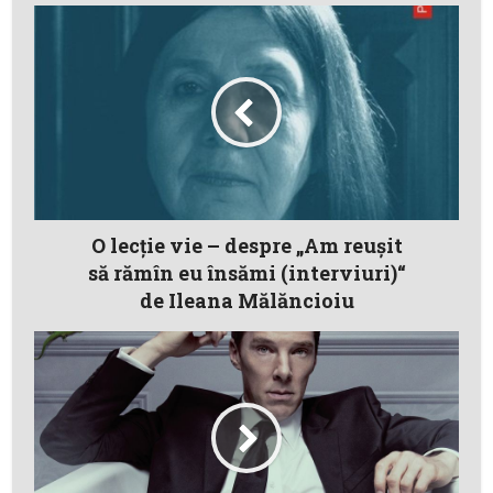
O lecţie vie – despre „Am reuşit
să rămîn eu însămi (interviuri)“
de Ileana Mălăncioiu