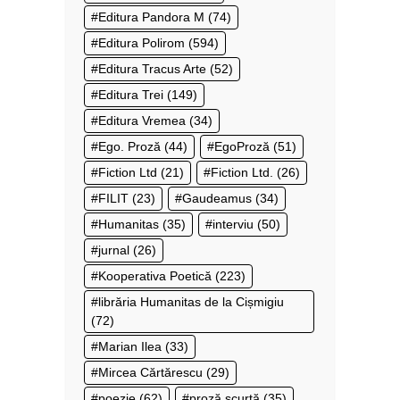
Editura Pandora M
(74)
Editura Polirom
(594)
Editura Tracus Arte
(52)
Editura Trei
(149)
Editura Vremea
(34)
Ego. Proză
(44)
EgoProză
(51)
Fiction Ltd
(21)
Fiction Ltd.
(26)
FILIT
(23)
Gaudeamus
(34)
Humanitas
(35)
interviu
(50)
jurnal
(26)
Kooperativa Poetică
(223)
librăria Humanitas de la Cișmigiu
(72)
Marian Ilea
(33)
Mircea Cărtărescu
(29)
poezie
(62)
proză scurtă
(35)