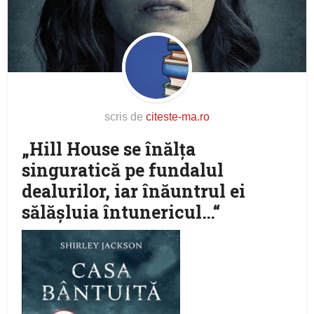
scris de
citeste-ma.ro
„Hill House se înălța
singuratică pe fundalul
dealurilor, iar înăuntrul ei
sălășluia întunericul…“