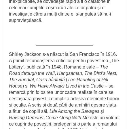
inexplicabile, se dovedește rapid a fi o călătorie în
cele mai cumplite coșmaruri ale celor patru și o
investigație căreia mulți dintre ei s-ar putea să nu-i
supraviețuiască.
Shirley Jackson s-a născut la San Francisco în 1916.
A primit recunoașterea criticilor pentru povestirea „The
Lottery“, publicată în 1948. Romanele sale –
The
Road through the Wall
,
Hangsaman
,
The Bird’s Nest
,
The Sundial
,
Casa bântuită
(
The Haunting of Hill
House
) și
We Have Always Lived in the Castle
– se
remarcă prin folosirea unor cadre realiste în care se
desfășoară povești ce implică adesea elemente horror
și oculte. A scris și două cărți de amintiri despre viața
alături de copiii săi,
Life Among the Savages
și
Raising Demons
.
Come Along With Me
este un volum
ce cuprinde povestiri, prelegeri și o parte a romanului