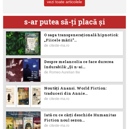
vezi toate articolele
s-ar putea să-ţi placă şi
O saga transgenerațională hipnotică:
„Fiicele mării”...
de
citeste-ma.ro
Despre melancolia ce face durerea
îndurabilă: „Și n-ai...
de
Romeo Aurelian Ilie
Noutăţi Anansi. World Fiction:
traduceri din Annie...
de
citeste-ma.ro
Iată cu ce cărţi deschide Humanitas
Fiction noul sezon...
de
citeste-ma.ro